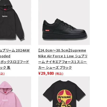
ップ・ハット
ダー・ウエストバッグ
ト
シュプリーム 2024AW
【24.0cm～30.5cm】Supreme
Hooded
Nike Air Force 1 Low シュプリ
rt ボックスロゴフード
ーム ナイキエアフォース１スニー
ック 黒
カー シューズ ブラック
¥29,980
税込)
(税込)