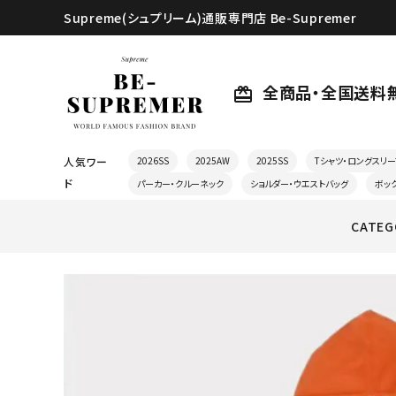
Supreme(シュプリーム)通販専門店 Be-Supremer
全商品・全国送料
card_giftcard
人気ワー
2026SS
2025AW
2025SS
Tシャツ・ロングスリー
ド
パーカー・クルーネック
ショルダー・ウエストバッグ
ボッ
CATEG
search