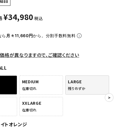
4888
¥
34,980
格
税込
なら
月々11,660円
から。分割手数料無料
価格が異なりますので、ご確認ください
ALL
MEDIUM
LARGE
在庫切れ
残りわずか
XXLARGE
在庫切れ
ライトオレンジ