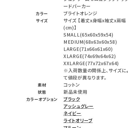
ードパーカー
meeting_room
person
ログイン
会員登録
ブライトオレンジ
カラー
サイズ 【着丈x身幅x袖丈x肩幅
サイズ
(cm)】
Follow us
SMALL(65x60x59x54)
MEDIUM(68x63x60x58)
LARGE(71x66x61x60)
XLARGE(74x69x64x62)
XXLARGE(77x72x67x64)
※入荷数量の関係上、サイズに
て値段が異なります。
コットン
素材
新品未使用
状態
ブラック
カラーオプション
アッシュグレー
ネイビー
ライトオリーブ
マルーン