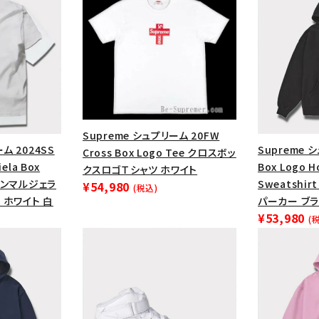
円 ～
円
Tシャツ・ロングスリーブ
キャ
パーカー・クルーネック
ショル
ボックスロゴ
ブラックスウェッ
在庫のない商品を表示する
Supreme シュプリーム 20FW
絞り込んで検索する
ム 2024SS
Supreme 
Cross Box Logo Tee クロスボッ
ela Box
Box Logo 
クスロゴＴシャツ ホワイト
メゾンマルジェラ
Sweatshi
¥54,980
(税込)
 ホワイト 白
パーカー ブラ
¥53,980
(