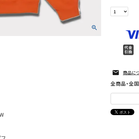
商品に
全商品・全
AW
プフ