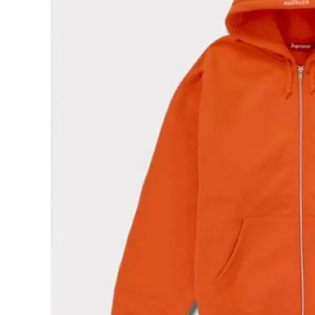
Supreme
シュプリー
ム
¥29,980
2024AW
(税込)
S Logo
Zip Up
Hooded
Sweatsh
irt Sロゴ
ジップアッ
NEW ITEMS
プフードパ
ーカー ブ
ライトオレ
ンジ
CATEGORY
Tシャツ・ロングスリーブ
パーカー・トレーナー
ジャケット・アウター
キャップ・ハット
ニット帽・ビーニー