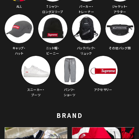
ALL
Tシャツ・
パーカー・
ジャケット・
ロングスリーブ
トレーナー
アウター
キャップ・
ニット帽・
バックパック・
その他バッグ類
ハット
ビーニー
リュック
スニーカー・
パンツ・
アクセサリー
ブーツ
ショーツ
BRAND