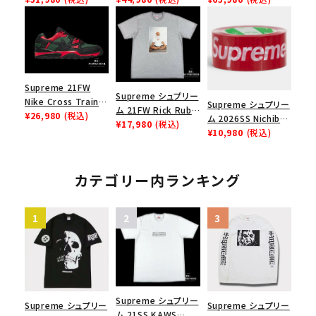
Nike Air Force 1
Box Logo Tee MM6
Bag ハルケン ロー
Low AF1 シュプリー
メゾンマルジェラボッ
リングトートバッグ
ムグッドイナフ ナイキ
クスロゴTシャツ ホ
ブラック
エアフォース１スニー
ワイト 白
カー シューズ ホワイ
ト
Supreme 21FW
Supreme シュプリー
Nike Cross Trainer
Supreme シュプリー
ム 21FW Rick Rubin
Low ナイキクロスト
¥26,980
(税込)
ム 2026SS Nichiban
Tee リックルービンT
¥17,980
(税込)
レイナーロウ シュー
Packing Tape ニ
¥10,980
(税込)
シャツ ヘザーグレー
ズ ブラック
チバン パッキングテ
ープ レッド
カテゴリー内ランキング
Supreme シュプリー
Supreme シュプリー
Supreme シュプリー
ム 21SS KAWS