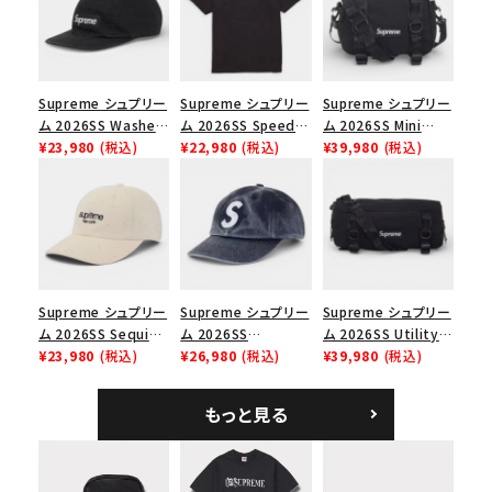
並び順
Supreme シュプリー
Supreme シュプリー
Supreme シュプリー
ム 2026SS Washed
ム 2026SS Speed
ム 2026SS Mini
価格から探す
Chino Twill Camp
¥23,980
(税込)
Tee スピードTシャツ
¥22,980
(税込)
Duffle Bag ミニダッ
¥39,980
(税込)
Cap ウォッシュド チ
ブラック
フルバッグ ブラック
円 ～
円
ノツイル キャンプキャ
ップ ブラック
在庫のない商品を表示する
絞り込んで検索する
Supreme シュプリー
Supreme シュプリー
Supreme シュプリー
ム 2026SS Sequin
ム 2026SS
ム 2026SS Utility
Denim Classic
¥23,980
(税込)
Pigment Coated S
¥26,980
(税込)
Bag ユーティリティ
¥39,980
(税込)
Logo 6-Panel シ
Logo 6-Panel ピグ
バッグ ブラック
ークインデニム クラ
メントコーテッド Sロ
もっと見る
シックロゴ 6パネルキ
ゴ 6パネル ネイビー
ャップ ナチュラル