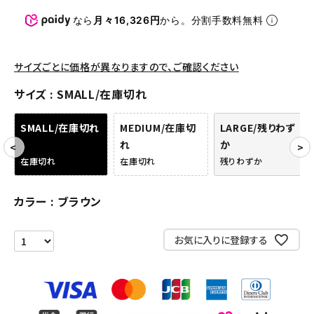
パンツ・ショーツ
なら
月々16,326円
から。分割手数料無料
アクセサリー
COLLABORATION BRAND
サイズごとに価格が異なりますので、ご確認ください
サイズ
SMALL/在庫切れ
SEASON
SMALL/在庫切れ
MEDIUM/在庫切
LARGE/残りわず
CONTENTS
れ
か
在庫切れ
在庫切れ
残りわずか
ACCOUNT MENU
ようこそ ゲスト 様
カラー
ブラウン
meeting_room
person
ログイン
会員登録
お気に入りに登録する
Follow us