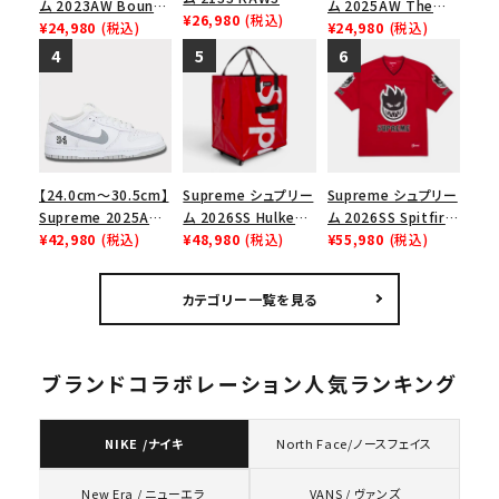
ム 2023AW Bounty
ム 2025AW The
Chalk Logo Tee カ
¥26,980
(税込)
Hunter Skulls Tee
¥24,980
(税込)
Exorcist Mother
¥24,980
(税込)
ウズチョークロゴTシ
バウンティハンタース
L/S Tee エクソシス
ャツ ホワイト
カルズTシャツ ブラッ
ト マザー ロングスリ
ク 黒
ーブTシャツ ホワイ
ト
【24.0cm～30.5cm】
Supreme シュプリー
Supreme シュプリー
Supreme 2025AW
ム 2026SS Hulken
ム 2026SS Spitfire
Nike SB Dunk Low
¥42,980
(税込)
Rolling Tote
¥48,980
(税込)
Football Jersey
¥55,980
(税込)
ナイキ SB ダンク ロ
Bag ハルケン ロー
スピットファイア フッ
ー スニーカー ホワイ
リングトートバッグ
トボールジャージ
カテゴリー一覧を見る
ト
レッド
レッド
ブランドコラボレーション人気ランキング
NIKE /ナイキ
North Face/ノースフェイス
VANS / ヴァンズ
New Era / ニューエラ