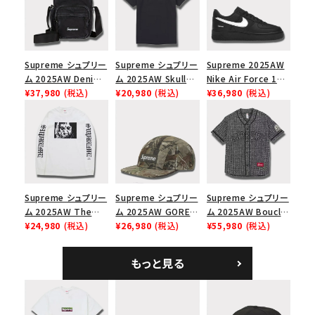
Supreme シュプリー
Supreme シュプリー
Supreme 2025AW
ム 2025AW Denim
ム 2025AW Skull
Nike Air Force 1
Shoulder Bag デニ
¥37,980
(税込)
Tee スカル Tシャツ
¥20,980
(税込)
Low シュプリーム ナ
¥36,980
(税込)
ム ショルダーバッグ
ブラック
イキエアフォース１ス
ブラック
ニーカー シューズ ブ
ラック
Supreme シュプリー
Supreme シュプリー
Supreme シュプリー
ム 2025AW The
ム 2025AW GORE-
ム 2025AW Boucle
Exorcist Mother
¥24,980
(税込)
TEX Zip Pocket
¥26,980
(税込)
Baseball Jersey ブ
¥55,980
(税込)
L/S Tee エクソシス
Camp Cap ゴアテッ
ークレ ベースボール
ト マザー ロングスリ
クス ジップ ポケット
ジャージ ブラック
もっと見る
ーブTシャツ ホワイ
キャンプ キャップ リ
ト
アルツリーAPカモ