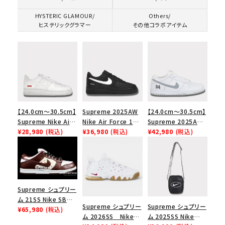
HYSTERIC GLAMOUR/
Others/
ヒステリックグラマー
その他コラボアイテム
【24.0cm～30.5cm】
Supreme 2025AW
【24.0cm～30.5cm】
Supreme Nike Air
Nike Air Force 1
Supreme 2025AW
Force 1 Low シュプ
¥28,980
(税込)
Low シュプリーム ナ
¥36,980
(税込)
Nike SB Dunk Low
¥42,980
(税込)
リーム ナイキエアフォ
イキエアフォース１ス
ナイキ SB ダンク ロ
ース１スニーカー シ
ニーカー シューズ ブ
ー スニーカー ホワイ
ューズ ホワイト
ラック
ト
Supreme シュプリー
ム 21SS Nike SB
Supreme シュプリー
Supreme シュプリー
Dunk Low ナイキSB
¥65,980
(税込)
ム 2026SS Nike
ム 2025SS Nike
ダンクロウ スニーカ