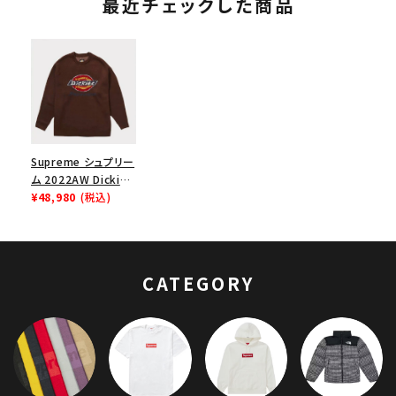
最近チェックした商品
Supreme シュプリー
ム 2022AW Dickies
Sweater ディッキー
¥48,980
(税込)
ズセーター ブラウン
CATEGORY