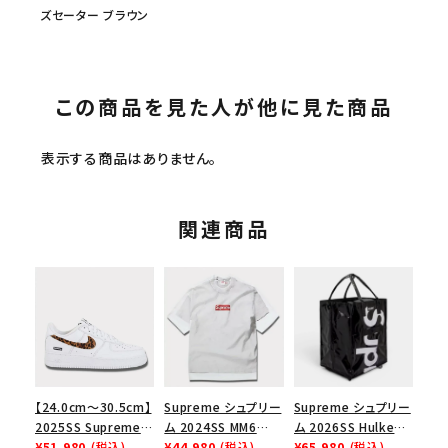
ズセーター ブラウン
この商品を見た人が他に見た商品
表示する商品はありません。
関連商品
【24.0cm～30.5cm】
Supreme シュプリー
Supreme シュプリー
2025SS Supreme
ム 2024SS MM6
ム 2026SS Hulken
GOODENOUGH
¥51,980
(税込)
Maison Margiela
¥44,980
(税込)
Rolling Tote
¥65,980
(税込)