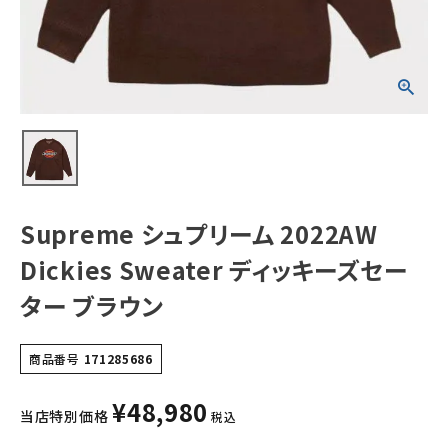
キーズセーター
ブラウン
NEW ITEMS
CATEGORY
Tシャツ・ロングスリーブ
パーカー・トレーナー
ジャケット・アウター
Supreme シュプリーム 2022AW
キャップ・ハット
Dickies Sweater ディッキーズセー
ニット帽・ビーニー
ター ブラウン
バックパック・リュック
商品番号
171285686
その他バッグ類
¥
48,980
スニーカー・ブーツ
当店特別価格
税込