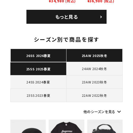
SB Air Max 2 CB 94
¥34,980
(税込)
Leather Shoulder
¥36,980
(税込)
ー ブラウン
Low SP ナイキ SB
Bag ナイキレザーシ
エアマックス2 CB 94
ョルダーバッグ ブラッ
もっと見る
ロー SP ホワイト
ク 黒
シーズン別で商品を探す
キーワードから探す
26SS 2026春夏
25AW 2025秋冬
search
24AW 2024秋冬
25SS 2025春夏
人気ワード
2026SS
2025AW
2025SS
Tシャツ・ロングスリーブ
キャップ・ハット
パーカー・クルーネック
24SS 2024春夏
23AW 2023秋冬
ショルダー・ウエストバッグ
ボックスロゴ
ブラックスウェット
カテゴリーから探す
23SS 2023春夏
22AW 2022秋冬
keyboard_arrow_down
コラボレーションブランドから探す
他のシーズンを見る
シーズンから探す