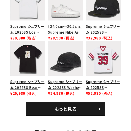
Supreme シュプリー
【24.0cm～30.5cm】
Supreme シュプリー
ム 2025SS Los
Supreme Nike Air
ム 2025SS
Angeles Fire Relief
¥30,980
(税込)
Force 1 Low シュプ
¥28,980
(税込)
Championship Box
¥37,980
(税込)
Box Logo Tee ファ
リーム ナイキエアフォ
Logo New Era Cap
イヤーリリーフボック
ース１スニーカー シ
チャンピオンシップボ
スロゴTシャツ ホワ
ューズ ホワイト
ックスロゴニューエラ
イト 白
キャップ ブラック 黒
Supreme シュプリー
Supreme シュプリー
Supreme シュプリー
ム 2025SS Bear
ム 2025SS Washed
ム 2025SS
Tee ベア Tシャツ ブ
¥26,980
(税込)
Chino Twill Camp
¥24,980
(税込)
Bandana Football
¥52,980
(税込)
ラック 黒
Cap ウォッシュチノツ
Jersey バンダナ フッ
イルキャンプキャップ
トボール ジャージ ホ
もっと見る
ブラック 黒
ワイト