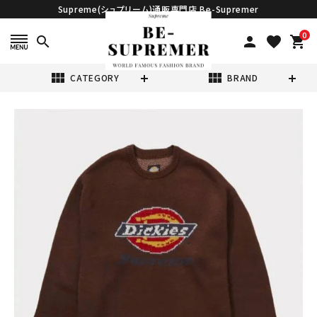
Supreme(シュプリーム)通販専門店 Be-Supremer
0
search
person
favorite
shopping_cart
view_module
view_module
CATEGORY
BRAND
search
Supreme シュプ
リーム 2022AW
Dickies
¥48,980
(税込)
Sweater ディッ