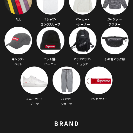
ALL
Tシャツ・
パーカー・
ジャケット・
ロングスリーブ
トレーナー
アウター
キャップ・
ニット帽・
バックパック・
その他バッグ類
ハット
ビーニー
リュック
スニーカー・
パンツ・
アクセサリー
ブーツ
ショーツ
BRAND