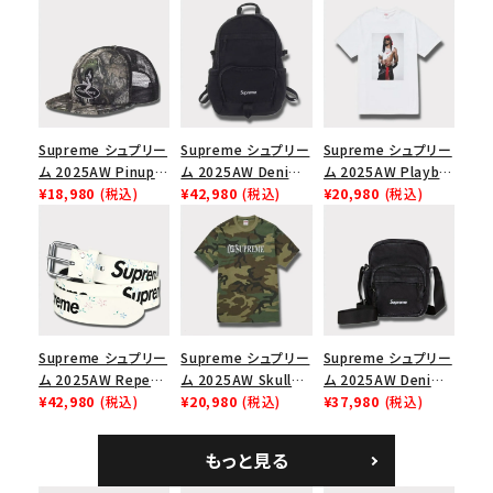
Supreme シュプリー
Supreme シュプリー
Supreme シュプリー
ム 2025AW Pinup
ム 2025AW Denim
ム 2025AW Playboi
Mesh Back 5-Panel
¥18,980
(税込)
Backpack デニム バ
¥42,980
(税込)
Carti Tee プレイボ
¥20,980
(税込)
Capピンアップ メッシ
ックパック ブラック
ーイカーティ Tシャツ
ュバック 5パネルキャ
ホワイト
ップ トゥルーティン
バーHTC フォールカ
モ
Supreme シュプリー
Supreme シュプリー
Supreme シュプリー
ム 2025AW Repeat
ム 2025AW Skull
ム 2025AW Denim
Leather Belt リピー
¥42,980
(税込)
Tee スカル Tシャ
¥20,980
(税込)
Shoulder Bag デニ
¥37,980
(税込)
ト レザー ベルト フロ
ツ ウッドランドカモ
ム ショルダーバッグ
ーラル
ブラック
もっと見る