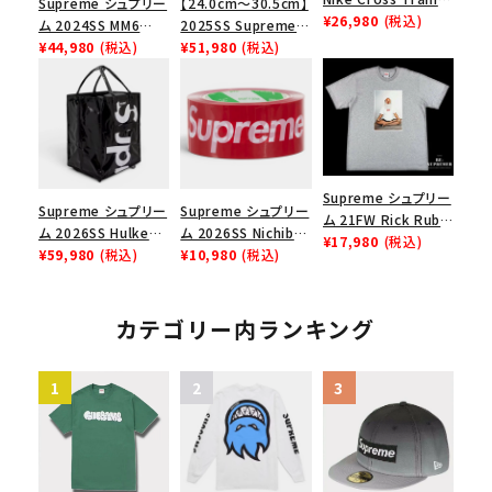
Supreme シュプリー
【24.0cm～30.5cm】
Low ナイキクロスト
¥26,980
(税込)
ム 2024SS MM6
2025SS Supreme
レイナーロウ シュー
Maison Margiela
¥44,980
(税込)
GOODENOUGH
¥51,980
(税込)
ズ ブラック
Box Logo Tee MM6
Nike Air Force 1
メゾンマルジェラボッ
Low AF1 シュプリー
クスロゴTシャツ ホ
ムグッドイナフ ナイキ
ワイト 白
エアフォース１スニー
カー シューズ ホワイ
ト
Supreme シュプリー
Supreme シュプリー
Supreme シュプリー
ム 21FW Rick Rubin
ム 2026SS Hulken
ム 2026SS Nichiban
Tee リックルービンT
¥17,980
(税込)
Rolling Tote
¥59,980
(税込)
Packing Tape ニ
¥10,980
(税込)
シャツ ヘザーグレー
Bag ハルケン ロー
チバン パッキングテ
リングトートバッグ
ープ レッド
ブラック
カテゴリー内ランキング