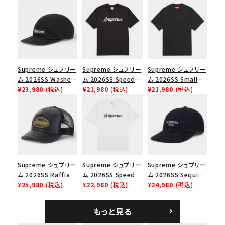
シーズンから探す
並び順
Supreme シュプリー
Supreme シュプリー
Supreme シュプリー
価格から探す
ム 2026SS Washed
ム 2026SS Speed
ム 2026SS Small
円 ～
円
Chino Twill Camp
¥23,980
(税込)
Tee スピードTシャツ
¥21,980
(税込)
Box Tee スモールボ
¥21,980
(税込)
Cap ウォッシュド チ
ブラック
ックスTシャツ ブラッ
ノツイル キャンプキャ
ク
在庫のない商品を表示する
ップ ブラック
絞り込んで検索する
Supreme シュプリー
Supreme シュプリー
Supreme シュプリー
ム 2026SS Raffia
ム 2026SS Speed
ム 2026SS Sequin
Mesh Back 5-Panel
¥25,980
(税込)
Tee スピードTシャツ
¥22,980
(税込)
Denim Classic
¥24,980
(税込)
ラフィアメッシュバック
ホワイト
Logo 6-Panel シ
5パネルキャップ ブラ
ークインデニム クラ
もっと見る
ック
シックロゴ 6パネルキ
ャップ ブラック