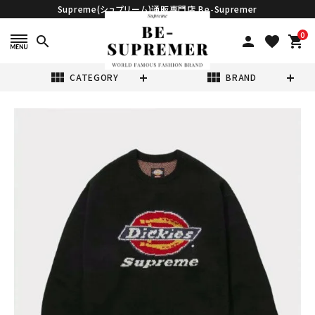
Supreme(シュプリーム)通販専門店 Be-Supremer
0
search
person
favorite
shopping_cart
view_module
view_module
CATEGORY
BRAND
search
Supreme シュプ
リーム 2022AW
Dickies
¥36,980
(税込)
Sweater ディッ