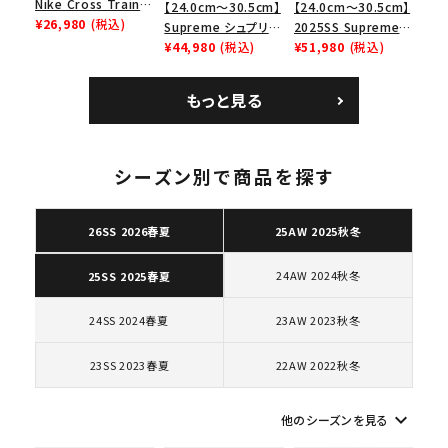
Nike Cross Trainer
【24.0cm～30.5cm】
【24.0cm～30.5cm】
Low ナイキクロスト
¥26,980
(税込)
Supreme シュプリー
2025SS Supreme
レイナーロウ シュー
ム 2023AW Nike
¥44,980
(税込)
GOODENOUGH
¥51,980
(税込)
ズ ブラック
Courtposite ナイキ
Nike Air Force 1
コートポジット スニー
Low AF1 シュプリー
もっと見る
カー ホワイト 白
ムグッドイナフ ナイキ
エアフォース１スニー
カー シューズ ホワイ
ト
シーズン別で商品を探す
キーワードから探す
search
26SS 2026春夏
25AW 2025秋冬
人気ワード
2026SS
2025AW
2025SS
Tシャツ・ロングスリーブ
24AW 2024秋冬
25SS 2025春夏
キャップ・ハット
パーカー・クルーネック
ショルダー・ウエストバッグ
ボックスロゴ
ブラックスウェット
24SS 2024春夏
23AW 2023秋冬
カテゴリーから探す
23SS 2023春夏
22AW 2022秋冬
コラボレーションブランドから探す
keyboard_arrow_down
他のシーズンを見る