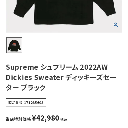
キーズセーター
ブラック
NEW ITEMS
CATEGORY
Tシャツ・ロングスリーブ
パーカー・トレーナー
ジャケット・アウター
Supreme シュプリーム 2022AW
キャップ・ハット
Dickies Sweater ディッキーズセー
ニット帽・ビーニー
ター ブラック
バックパック・リュック
商品番号
171285603
その他バッグ類
¥
42,980
スニーカー・ブーツ
当店特別価格
税込