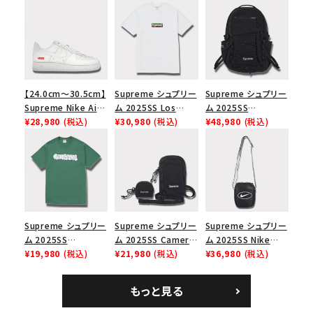
【24.0cm～30.5cm】
Supreme シュプリー
Supreme シュプリー
Supreme Nike Air
ム 2025SS Los
ム 2025SS
Force 1 Low シュプ
¥28,980
(税込)
Angeles Fire Relief
¥30,980
(税込)
Backpack バックパッ
¥48,980
(税込)
リーム ナイキエアフォ
Box Logo Tee ファ
ク ブラック 黒
ース１スニーカー シ
イヤーリリーフボック
ューズ ホワイト
スロゴTシャツ ホワ
イト 白
Supreme シュプリー
Supreme シュプリー
Supreme シュプリー
ム 2025SS
ム 2025SS Camera
ム 2025SS Nike
Homerun Tee ホー
¥19,980
(税込)
Bag + Mini Pouch
¥21,980
(税込)
Leather Shoulder
¥36,980
(税込)
ムランTシャツ ライト
カメラバッグ ミニポー
Bag ナイキレザーシ
パイン
チ ブラック 黒
ョルダーバッグ ブラッ
もっと見る
ク 黒