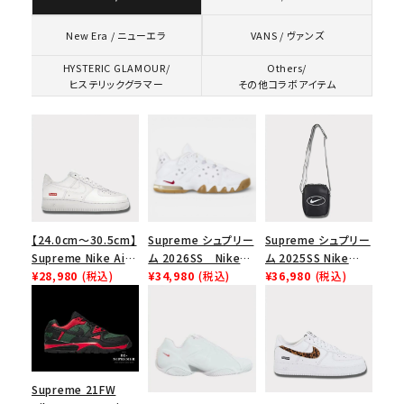
VANS / ヴァンズ
New Era / ニューエラ
HYSTERIC GLAMOUR/
Others/
ヒステリックグラマー
その他コラボアイテム
【24.0cm～30.5cm】
Supreme シュプリー
Supreme シュプリー
Supreme Nike Air
ム 2026SS Nike
ム 2025SS Nike
Force 1 Low シュプ
¥28,980
(税込)
SB Air Max 2 CB 94
¥34,980
(税込)
Leather Shoulder
¥36,980
(税込)
リーム ナイキエアフォ
Low SP ナイキ SB
Bag ナイキレザーシ
ース１スニーカー シ
エアマックス2 CB 94
ョルダーバッグ ブラッ
ューズ ホワイト
ロー SP ホワイト
ク 黒
Supreme 21FW