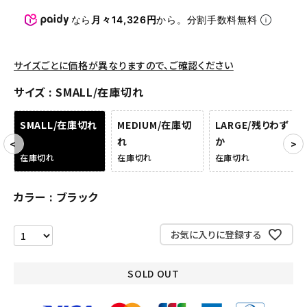
パンツ・ショーツ
なら
月々14,326円
から。分割手数料無料
アクセサリー
COLLABORATION BRAND
サイズごとに価格が異なりますので、ご確認ください
サイズ
SMALL/在庫切れ
SEASON
SMALL/在庫切れ
MEDIUM/在庫切
LARGE/残りわず
CONTENTS
れ
か
在庫切れ
在庫切れ
在庫切れ
ACCOUNT MENU
ようこそ ゲスト 様
カラー
ブラック
meeting_room
person
ログイン
会員登録
お気に入りに登録する
Follow us
SOLD OUT