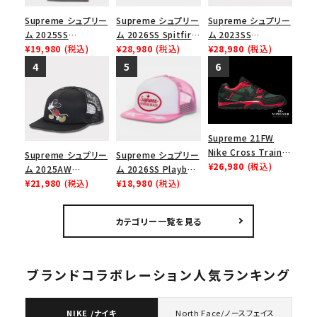
Supreme シュプリー
Supreme シュプリー
Supreme シュプリー
ム 2025SS
ム 2026SS Spitfire
ム 2023SS
Homerun Tee ホー
¥19,980
(税込)
L/S Tee スピットファ
¥28,980
(税込)
Gradient Box
¥28,980
(税込)
ムランTシャツ ライト
イア ロングスリーブ
Logo New Era Cap
パイン
Tシャツ ホワイト
グラディエントボック
スロゴニューエラキャ
ップ 帽子 ブラック
Supreme 21FW
Nike Cross Trainer
Supreme シュプリー
Supreme シュプリー
Low ナイキクロスト
¥26,980
(税込)
ム 2025AW
ム 2026SS Playboy
レイナーロウ シュー
Number (N)ine x
¥21,980
(税込)
Mesh Back 5-Panel
¥18,980
(税込)
ズ ブラック
Mickey Mouse
プレイボーイ メッシュ
Mesh Back 5-Panel
バック 5パネル キャッ
カテゴリー一覧を見る
ナンバーナイン x ミッ
プ ピンク
キーマウス メッシュ
バック 5 パネルキャッ
プ ブラック
ブランドコラボレーション人気ランキング
NIKE /ナイキ
North Face/ノースフェイス