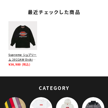
最近チェックした商品
Supreme シュプリー
ム 2022AW Dickies
Sweater ディッキー
¥36,980
(税込)
ズセーター ブラック
CATEGORY