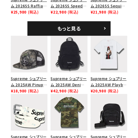
ム 2026SS Raffia
ム 2026SS Speed
ム 2026SS Sequin
Mesh Back 5-Panel
¥25,980
(税込)
Tee スピードTシャツ
¥22,980
(税込)
Denim Classic
¥21,980
(税込)
ラフィアメッシュバック
ホワイト
Logo 6-Panel シ
5パネルキャップ ブラ
ークインデニム クラ
もっと見る
ック
シックロゴ 6パネルキ
ャップ ブラック
Supreme シュプリー
Supreme シュプリー
Supreme シュプリー
ム 2025AW Pinup
ム 2025AW Denim
ム 2025AW Playboi
Mesh Back 5-Panel
¥18,980
(税込)
Backpack デニム バ
¥42,980
(税込)
Carti Tee プレイボ
¥20,980
(税込)
Capピンアップ メッシ
ックパック ブラック
ーイカーティ Tシャツ
ュバック 5パネルキャ
ホワイト
ップ トゥルーティン
バーHTC フォールカ
モ
Supreme シュプリー
Supreme シュプリー
Supreme シュプリー