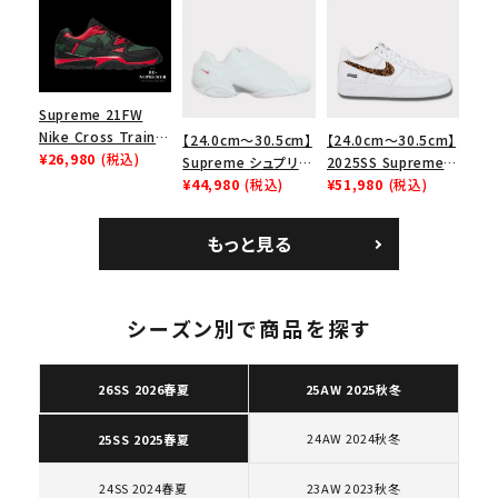
ース１スニーカー シ
エアマックス2 CB 94
ョルダーバッグ ブラッ
キーワードから探す
ューズ ホワイト
ロー SP ホワイト
ク 黒
search
人気ワード
2026SS
2025AW
2025SS
Tシャツ・ロングスリーブ
Supreme 21FW
キャップ・ハット
パーカー・クルーネック
Nike Cross Trainer
【24.0cm～30.5cm】
【24.0cm～30.5cm】
Low ナイキクロスト
¥26,980
(税込)
ショルダー・ウエストバッグ
ボックスロゴ
ブラックスウェット
Supreme シュプリー
2025SS Supreme
レイナーロウ シュー
ム 2023AW Nike
¥44,980
(税込)
GOODENOUGH
¥51,980
(税込)
カテゴリーから探す
ズ ブラック
Courtposite ナイキ
Nike Air Force 1
コートポジット スニー
Low AF1 シュプリー
もっと見る
カー ホワイト 白
ムグッドイナフ ナイキ
コラボレーションブランドから探す
エアフォース１スニー
カー シューズ ホワイ
ト
シーズン別で商品を探す
シーズンから探す
26SS 2026春夏
25AW 2025秋冬
並び順
24AW 2024秋冬
25SS 2025春夏
価格から探す
24SS 2024春夏
23AW 2023秋冬