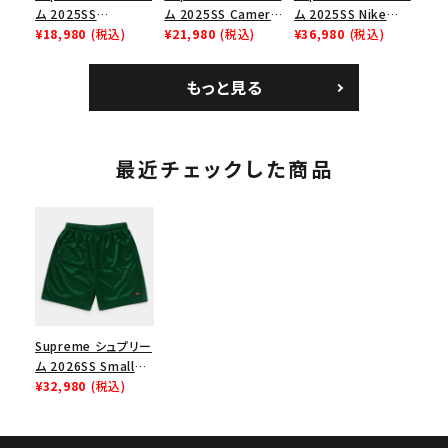
ム 2025SS
ム 2025SS Camera
ム 2025SS Nike
Homerun Tee ホー
¥18,980
(税込)
Bag + Mini Pouch
¥21,980
(税込)
Leather Shoulder
¥36,980
(税込)
ムランTシャツ ライト
カメラバッグ ミニポー
Bag ナイキレザーシ
パイン
チ ブラック 黒
ョルダーバッグ ブラッ
もっと見る
ク 黒
最近チェックした商品
Supreme シュプリー
ム 2026SS Small
Box Baggy Mesh
¥32,980
(税込)
Short スモールボッ
クス バギーメッシュシ
ョーツ グリーン