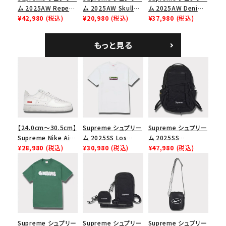
ム 2025AW Repeat
ム 2025AW Skull
ム 2025AW Denim
Leather Belt リピー
¥42,980
(税込)
Tee スカル Tシャ
¥20,980
(税込)
Shoulder Bag デニ
¥37,980
(税込)
ト レザー ベルト フロ
ツ ウッドランドカモ
ム ショルダーバッグ
ーラル
ブラック
もっと見る
【24.0cm～30.5cm】
Supreme シュプリー
Supreme シュプリー
Supreme Nike Air
ム 2025SS Los
ム 2025SS
Force 1 Low シュプ
¥28,980
(税込)
Angeles Fire Relief
¥30,980
(税込)
Backpack バックパッ
¥47,980
(税込)
リーム ナイキエアフォ
Box Logo Tee ファ
ク ブラック 黒
ース１スニーカー シ
イヤーリリーフボック
ューズ ホワイト
スロゴTシャツ ホワ
イト 白
Supreme シュプリー
Supreme シュプリー
Supreme シュプリー