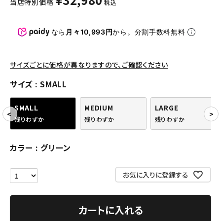
当店特別価格
税込
パンツ・ショーツ
アクセサリー
なら
月々10,993円
から。分割手数料無料
COLLABORATION BRAND
サイズごとに価格が異なりますので、ご確認ください
SEASON
サイズ
SMALL
CONTENTS
SMALL
MEDIUM
LARGE
残りわずか
残りわずか
残りわずか
ACCOUNT MENU
ようこそ ゲスト 様
カラー
グリーン
meeting_room
person
ログイン
会員登録
お気に入りに登録する
Follow us
カートに入れる