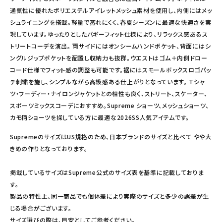
通気性に優れたポリエステルアイレットメッシュ素材を使用し、内側にはメッ
シュライニングを搭載。軽量で蒸れにくく、春夏シーズンに最適な快適さを実
現しています。ゆったりとしたバギーフィット仕様により、リラックス感あるス
トリートコーデを演出。 両サイドにはオンシームハンドポケット、背面にはシ
ングルジップポケットを配置し収納力も抜群。ウエストはゴム＋内側ドロー
コード仕様でフィット感の調整も可能です。裾にはスモールボックスロゴパッ
チ刺繍を施し、シンプルながら高級感ある仕上がりとなっています。 Tシャ
ツ・フーディー・ナイロンジャケットとの相性も良く、ストリート、スケーター、
スポーツミックスコーデにおすすめ。Supreme ショーツ、メッシュショーツ、
カモ柄ショーツを探している方に最適な2026SS人気アイテムです。
SupremeのサイズはUS規格のため、日本ブランドのサイズと比べて やや大
きめの作りとなっております。
掲載しているサイズはSupreme公式のサイズ表を基準に記載しておりま
す。
製品の特性上、同一商品でも個体差により実際のサイズと多少の誤差が生
じる場合がございます。
サイズ選びの際は、目安としてご参考ください。