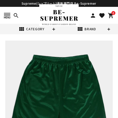
Supreme(シュプリーム)通販専門店 Be-Supremer
0
search
person
favorite
shopping_cart
view_module
view_module
CATEGORY
BRAND
search
Supreme シュプ
リーム 2026SS
Small Box
¥32,980
(税込)
Baggy Mesh