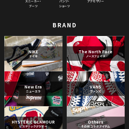
スニーカー・
パンツ・
アクセサリー
ブーツ
ショーツ
BRAND
NIKE
The North Face
ナイキ
ノースフェイス
New Era
VANS
ニューエラ
ヴァンズ
HYSTERIC GLAMOUR
Others
ヒステリックグラマー
その他コラボアイテム