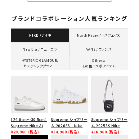
ャップ ブラック
ブランドコラボレーション人気ランキング
NIKE /ナイキ
North Face/ノースフェイス
VANS / ヴァンズ
New Era / ニューエラ
HYSTERIC GLAMOUR/
Others/
ヒステリックグラマー
その他コラボアイテム
【24.0cm～30.5cm】
Supreme シュプリー
Supreme シュプリー
Supreme Nike Air
ム 2026SS Nike
ム 2025SS Nike
Force 1 Low シュプ
¥28,980
(税込)
SB Air Max 2 CB 94
¥34,980
(税込)
Leather Shoulder
¥36,980
(税込)
リーム ナイキエアフォ
Low SP ナイキ SB
Bag ナイキレザーシ