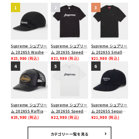
Supreme シュプリー
Supreme シュプリー
Supreme シュプリー
ム 2026SS Washed
ム 2026SS Speed
ム 2026SS Small
Chino Twill Camp
¥23,980
(税込)
Tee スピードTシャツ
¥21,980
(税込)
Box Tee スモールボ
¥21,980
(税込)
Cap ウォッシュド チ
ブラック
ックスTシャツ ブラッ
ノツイル キャンプキャ
ク
ップ ブラック
Supreme シュプリー
Supreme シュプリー
Supreme シュプリー
ム 2026SS Raffia
ム 2026SS Speed
ム 2026SS Sequin
Mesh Back 5-Panel
¥25,980
(税込)
Tee スピードTシャツ
¥22,980
(税込)
Denim Classic
¥21,980
(税込)
ラフィアメッシュバック
ホワイト
Logo 6-Panel シ
5パネルキャップ ブラ
ークインデニム クラ
カテゴリー一覧を見る
ック
シックロゴ 6パネルキ