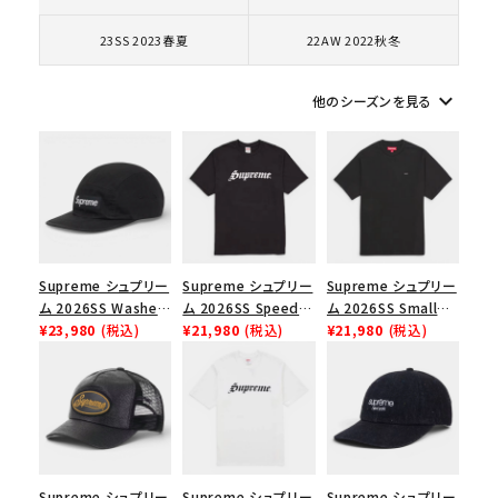
円 ～
円
23SS 2023春夏
22AW 2022秋冬
在庫のない商品を表示する
keyboard_arrow_down
他のシーズンを見る
絞り込んで検索する
Supreme シュプリー
Supreme シュプリー
Supreme シュプリー
ム 2026SS Washed
ム 2026SS Speed
ム 2026SS Small
Chino Twill Camp
¥23,980
(税込)
Tee スピードTシャツ
¥21,980
(税込)
Box Tee スモールボ
¥21,980
(税込)
Cap ウォッシュド チ
ブラック
ックスTシャツ ブラッ
ノツイル キャンプキャ
ク
ップ ブラック
Supreme シュプリー
Supreme シュプリー
Supreme シュプリー