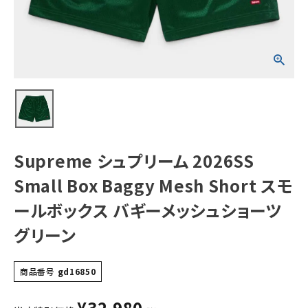
Short スモール
ボックス バギーメ
ッシュショーツ グ
リーン
NEW ITEMS
CATEGORY
Tシャツ・ロングスリーブ
パーカー・トレーナー
ジャケット・アウター
Supreme シュプリーム 2026SS
キャップ・ハット
Small Box Baggy Mesh Short スモ
ニット帽・ビーニー
ールボックス バギーメッシュショーツ
グリーン
バックパック・リュック
その他バッグ類
商品番号
gd16850
スニーカー・ブーツ
¥
32,980