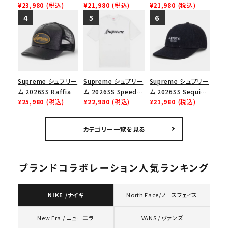
Chino Twill Camp
¥23,980
(税込)
Tee スピードTシャツ
¥21,980
(税込)
Box Tee スモールボ
¥21,980
(税込)
Cap ウォッシュド チ
ブラック
ックスTシャツ ブラッ
ノツイル キャンプキャ
ク
ップ ブラック
Supreme シュプリー
Supreme シュプリー
Supreme シュプリー
ム 2026SS Raffia
ム 2026SS Speed
ム 2026SS Sequin
Mesh Back 5-Panel
¥25,980
(税込)
Tee スピードTシャツ
¥22,980
(税込)
Denim Classic
¥21,980
(税込)
ラフィアメッシュバック
ホワイト
Logo 6-Panel シ
5パネルキャップ ブラ
ークインデニム クラ
カテゴリー一覧を見る
ック
シックロゴ 6パネルキ
ャップ ブラック
ブランドコラボレーション人気ランキング
NIKE /ナイキ
North Face/ノースフェイス
VANS / ヴァンズ
New Era / ニューエラ