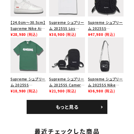
【24.0cm～30.5cm】
Supreme シュプリー
Supreme シュプリー
Supreme Nike Air
ム 2025SS Los
ム 2025SS
Force 1 Low シュプ
¥28,980
(税込)
Angeles Fire Relief
¥30,980
(税込)
Backpack バックパッ
¥47,980
(税込)
リーム ナイキエアフォ
Box Logo Tee ファ
ク ブラック 黒
ース１スニーカー シ
イヤーリリーフボック
ューズ ホワイト
スロゴTシャツ ホワ
イト 白
Supreme シュプリー
Supreme シュプリー
Supreme シュプリー
ム 2025SS
ム 2025SS Camera
ム 2025SS Nike
Homerun Tee ホー
¥18,980
(税込)
Bag + Mini Pouch
¥21,980
(税込)
Leather Shoulder
¥36,980
(税込)
ムランTシャツ ライト
カメラバッグ ミニポー
Bag ナイキレザーシ
パイン
チ ブラック 黒
ョルダーバッグ ブラッ
もっと見る
ク 黒
最近チェックした商品