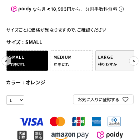
パンツ・ショーツ
なら
月々18,993円
から。分割手数料無料
アクセサリー
COLLABORATION BRAND
サイズごとに価格が異なりますので、ご確認ください
サイズ
SMALL
SEASON
SMALL
MEDIUM
LARGE
CONTENTS
在庫切れ
在庫切れ
残りわずか
ACCOUNT MENU
カラー
オレンジ
ようこそ ゲスト 様
お気に入りに登録する
meeting_room
person
ログイン
会員登録
Follow us