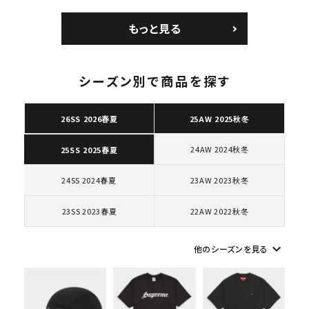
人気ワード
2026SS
2025AW
2025SS
Tシャツ・ロングスリーブ
ズ ブラック
Courtposite ナイキ
Nike Air Force 1
コートポジット スニー
Low AF1 シュプリー
キャップ・ハット
パーカー・クルーネック
もっと見る
カー ホワイト 白
ムグッドイナフ ナイキ
ショルダー・ウエストバッグ
ボックスロゴ
ブラックスウェット
エアフォース１スニー
カテゴリーから探す
カー シューズ ホワイ
ト
シーズン別で商品を探す
コラボレーションブランドから探す
26SS 2026春夏
25AW 2025秋冬
シーズンから探す
24AW 2024秋冬
25SS 2025春夏
24SS 2024春夏
23AW 2023秋冬
並び順
23SS 2023春夏
22AW 2022秋冬
価格から探す
keyboard_arrow_down
他のシーズンを見る
円 ～
円
在庫のない商品を表示する