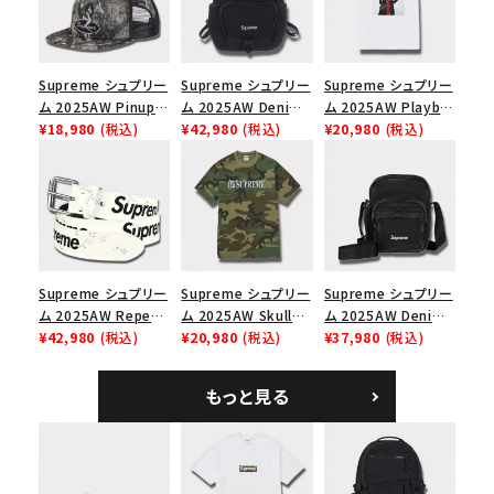
Supreme シュプリー
Supreme シュプリー
Supreme シュプリー
ム 2025AW Pinup
ム 2025AW Denim
ム 2025AW Playboi
Mesh Back 5-Panel
¥18,980
(税込)
Backpack デニム バ
¥42,980
(税込)
Carti Tee プレイボ
¥20,980
(税込)
Capピンアップ メッシ
ックパック ブラック
ーイカーティ Tシャツ
ュバック 5パネルキャ
ホワイト
ップ トゥルーティン
バーHTC フォールカ
モ
Supreme シュプリー
Supreme シュプリー
Supreme シュプリー
ム 2025AW Repeat
ム 2025AW Skull
ム 2025AW Denim
Leather Belt リピー
¥42,980
(税込)
Tee スカル Tシャ
¥20,980
(税込)
Shoulder Bag デニ
¥37,980
(税込)
ト レザー ベルト フロ
ツ ウッドランドカモ
ム ショルダーバッグ
ーラル
ブラック
もっと見る