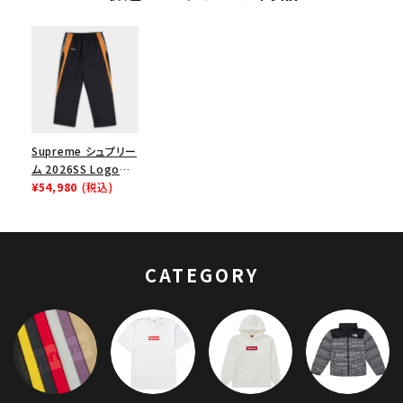
Supreme シュプリー
ム 2026SS Logo
Taping Track
¥54,980
(税込)
Pant ロゴテーピン
グ トラックパンツ オ
レンジ
CATEGORY