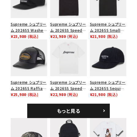
絞り込んで検索する
Supreme シュプリー
Supreme シュプリー
Supreme シュプリー
ム 2026SS Washed
ム 2026SS Speed
ム 2026SS Small
Chino Twill Camp
¥23,980
(税込)
Tee スピードTシャツ
¥21,980
(税込)
Box Tee スモールボ
¥21,980
(税込)
Cap ウォッシュド チ
ブラック
ックスTシャツ ブラッ
ノツイル キャンプキャ
ク
ップ ブラック
Supreme シュプリー
Supreme シュプリー
Supreme シュプリー
ム 2026SS Raffia
ム 2026SS Speed
ム 2026SS Sequin
Mesh Back 5-Panel
¥25,980
(税込)
Tee スピードTシャツ
¥22,980
(税込)
Denim Classic
¥21,980
(税込)
ラフィアメッシュバック
ホワイト
Logo 6-Panel シ
5パネルキャップ ブラ
ークインデニム クラ
もっと見る
ック
シックロゴ 6パネルキ
ャップ ブラック