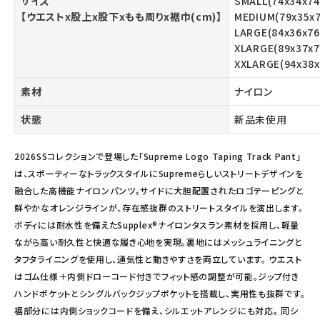
サイズ
SMALL(74x34x74
【ウエストx股上x股下xもも周りx裾巾(cm)】
MEDIUM(79x35x7
LARGE(84x36x76
XLARGE(89x37x7
XXLARGE(94x38x
素材
ナイロン
状態
新品未使用
2026SSコレクションで登場した「Supreme Logo Taping Track Pant」
は、スポーティーなトラックスタイルにSupremeらしいストリートデザインを
融合した高機能ナイロンパンツ。サイドに大胆配置されたロゴテーピングと
鮮やかなオレンジラインが、存在感抜群のストリートスタイルを演出します。
ボディには耐水性を備えたSupplex®ナイロンタスラン素材を採用し、軽量
ながら高い耐久性と快適な履き心地を実現。裏地にはメッシュライニングと
タフタライニングを使用し、通気性と動きやすさを両立しています。 ウエスト
はゴム仕様＋内側ドローコード付きでフィット感の調整が可能。ジップ付き
ハンドポケットとシングルバックジップポケットを搭載し、実用性も抜群です。
裾部分には内側ショックコードを備え、シルエットアレンジにも対応。 同シ