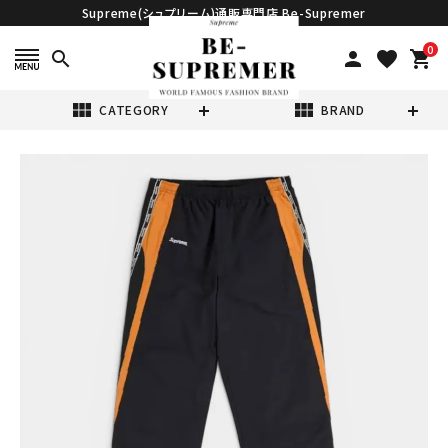
Supreme(シュプリーム)通販専門店 Be-Supremer
0
search
person
favorite
shopping_cart
view_module
view_module
CATEGORY
BRAND
search
Supreme シュプ
リーム 2026SS
Logo Taping
¥54,980
(税込)
Track Pant ロ