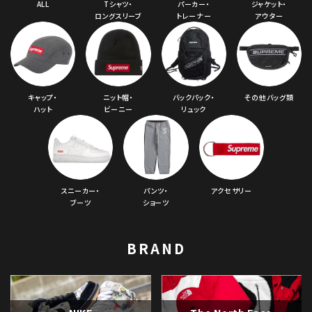
ALL
Tシャツ・
パーカー・
ジャケット・
ロングスリーブ
トレーナー
アウター
キャップ・
ニット帽・
バックパック・
その他バッグ類
ハット
ビーニー
リュック
スニーカー・
パンツ・
アクセサリー
ブーツ
ショーツ
BRAND