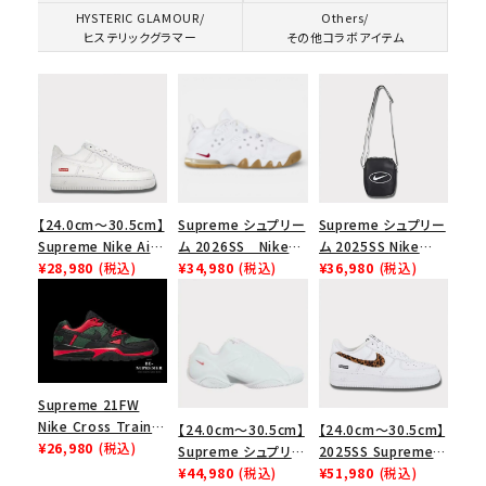
HYSTERIC GLAMOUR/
Others/
ヒステリックグラマー
その他コラボアイテム
【24.0cm～30.5cm】
Supreme シュプリー
Supreme シュプリー
Supreme Nike Air
ム 2026SS Nike
ム 2025SS Nike
Force 1 Low シュプ
¥28,980
(税込)
SB Air Max 2 CB 94
¥34,980
(税込)
Leather Shoulder
¥36,980
(税込)
リーム ナイキエアフォ
Low SP ナイキ SB
Bag ナイキレザーシ
ース１スニーカー シ
エアマックス2 CB 94
ョルダーバッグ ブラッ
ューズ ホワイト
ロー SP ホワイト
ク 黒
Supreme 21FW
キーワードから探す
Nike Cross Trainer
【24.0cm～30.5cm】
【24.0cm～30.5cm】
Low ナイキクロスト
¥26,980
(税込)
Supreme シュプリー
2025SS Supreme
search
レイナーロウ シュー
ム 2023AW Nike
¥44,980
(税込)
GOODENOUGH
¥51,980
(税込)