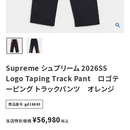
ゴテーピング トラ
ックパンツ オレ
ンジ
NEW ITEMS
CATEGORY
Tシャツ・ロングスリーブ
パーカー・トレーナー
ジャケット・アウター
Supreme シュプリーム 2026SS
キャップ・ハット
Logo Taping Track Pant ロゴテ
ニット帽・ビーニー
ーピング トラックパンツ オレンジ
バックパック・リュック
商品番号
gd16843
その他バッグ類
¥
56,980
スニーカー・ブーツ
当店特別価格
税込