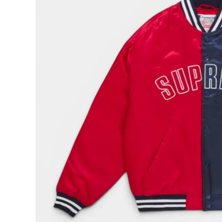
Supreme
シュプリー
ム
¥69,980
2026SS
(税込)
Champio
n Satin
Varsity
Jacket
チャンピオ
ン サテン
NEW ITEMS
バーシティ
ジャケット
マルチカラ
ー
CATEGORY
Tシャツ・ロングスリーブ
パーカー・トレーナー
ジャケット・アウター
キャップ・ハット
ニット帽・ビーニー