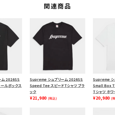
円 ～
円
関連商品
Tシャツ・ロングスリーブ
キャ
パーカー・クルーネック
ショル
ボックスロゴ
ブラックスウェッ
在庫のない商品を表示する
絞り込んで検索する
ム 2026SS
Supreme シュプリーム 2026SS
Supreme 
 スモールボックス
Speed Tee スピードTシャツ ブラ
Small Bo
ック
Tシャツ ホワ
¥21,980
¥20,980
(税込)
(