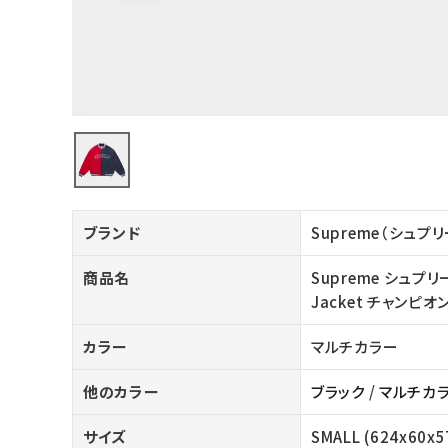
バックパック・リュック
その他バッグ類
スニーカー・ブーツ
パンツ・ショーツ
アクセサリー
ブランド
Supreme（シュプ
COLLABORATION BRAND
商品名
Supreme シュプリーム
SEASON
Jacket チャンピ
CONTENTS
カラー
マルチカラー
他のカラー
ブラック
/
マルチカ
ACCOUNT MENU
ようこそ ゲスト 様
サイズ
SMALL (624x60x5