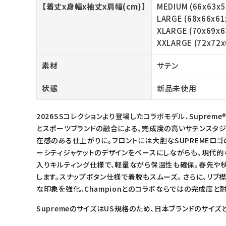
【着丈x身幅x袖丈x肩幅(cm)】
MEDIUM (66x63x5
meeting_room
person
ログイン
会員登録
LARGE (68x66x61
XLARGE (70x69x6
XXLARGE (72x72x
Follow us
素材
サテン
状態
新品未使用
2026SSコレクションより登場したコラボモデル、Supreme® / Ch
とスポーツブランドの融合による、完成度の高いサテンスタジ
在感のある仕上がりに。フロントには大胆なSUPREMEロゴ
ーシティジャケットのデザインをベースにしながらも、現代的
入りキルティング仕様で、軽量ながら保温性も確保。春先や
します。スナップボタン仕様で着脱もスムーズ。 さらに、リブ
な印象を強化。Championとのコラボならではの完成度と
SupremeのサイズはUS規格のため、日本ブランドのサイズ