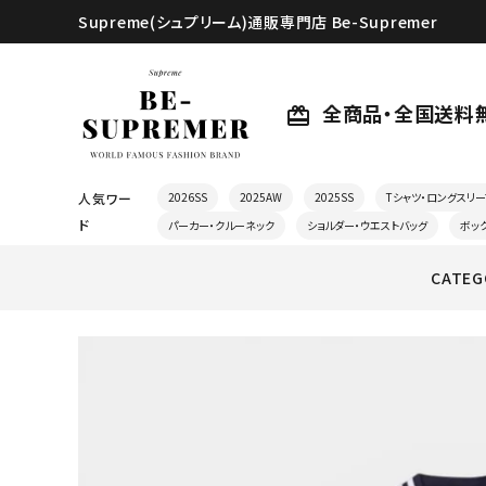
Supreme(シュプリーム)通販専門店 Be-Supremer
全商品・全国送料
card_giftcard
人気ワー
2026SS
2025AW
2025SS
Tシャツ・ロングスリー
ド
パーカー・クルーネック
ショルダー・ウエストバッグ
ボッ
CATEG
search