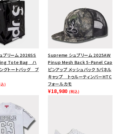
ップ・ハット
ダー・ウエストバッグ
ト
シュプリーム 2026SS
Supreme シュプリーム 2025AW
ling Tote Bag ハ
Pinup Mesh Back 5-Panel Cap
リングトートバッグ ブ
ピンアップ メッシュバック 5パネル
キャップ トゥルーティンバーHTC
フォールカモ
税込)
¥18,980
(税込)