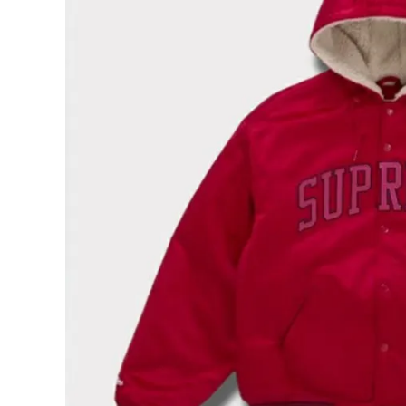
Supreme
シュプリー
ム
¥69,980
2025AW
(税込)
Mitchell
& Ness
Lined
Hooded
Satin
Varsity
NEW ITEMS
Jacket ミ
ッチェルア
ンドネス
ラインド フ
CATEGORY
ーデッド
サテン バ
ーシティジ
ャケット レ
Tシャツ・ロングスリーブ
ッド
パーカー・トレーナー
ジャケット・アウター
キャップ・ハット
ニット帽・ビーニー