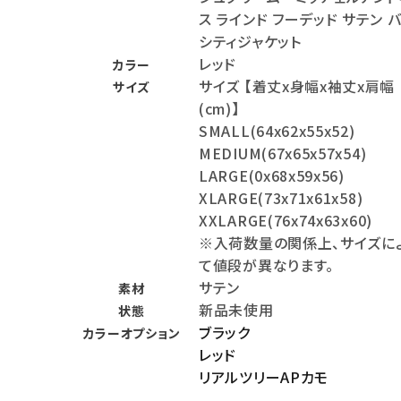
ス ラインド フーデッド サテン 
meeting_room
person
ログイン
会員登録
シティジャケット
レッド
カラー
サイズ 【着丈x身幅x袖丈x肩幅
Follow us
サイズ
(cm)】
SMALL(64x62x55x52)
MEDIUM(67x65x57x54)
LARGE(0x68x59x56)
XLARGE(73x71x61x58)
XXLARGE(76x74x63x60)
※入荷数量の関係上、サイズに
て値段が異なります。
サテン
素材
新品未使用
状態
ブラック
カラーオプション
レッド
リアルツリーAPカモ