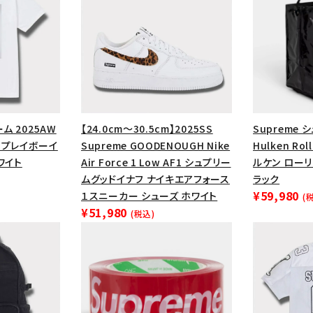
円 ～
円
Tシャツ・ロングスリーブ
キャ
パーカー・クルーネック
ショル
ボックスロゴ
ブラックスウェッ
在庫のない商品を表示する
ーム 2025AW
【24.0cm～30.5cm】2025SS
Supreme 
絞り込んで検索する
Tee プレイボーイ
Supreme GOODENOUGH Nike
Hulken Rol
ワイト
Air Force 1 Low AF1 シュプリー
ルケン ロー
ムグッドイナフ ナイキエアフォース
ラック
¥59,980
１スニーカー シューズ ホワイト
(
¥51,980
(税込)