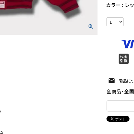
カラー
レ
商品に
全商品・全
&
ネ