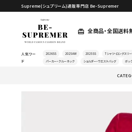
Supreme(シュプリーム)通販専門店 Be-Supremer
全商品・全国送料
card_giftcard
人気ワー
2026SS
2025AW
2025SS
Tシャツ・ロングスリー
ド
パーカー・クルーネック
ショルダー・ウエストバッグ
ボッ
CATEG
search