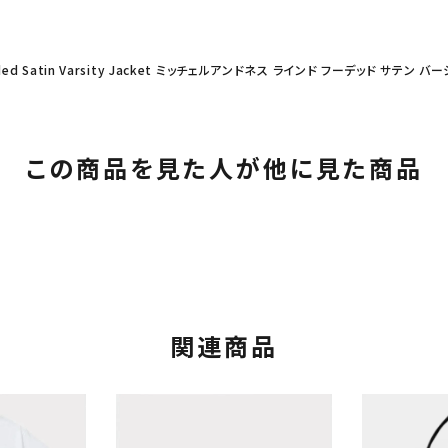
 Hooded Satin Varsity Jacket ミッチェルアンドネス ラインド フーデッド サテン
この商品を見た人が他に見た商品
カテゴリーから探す
コラボレーションブ
関連商品
rch
価格から探す
人気ワード
2026SS
2025AW
2025S