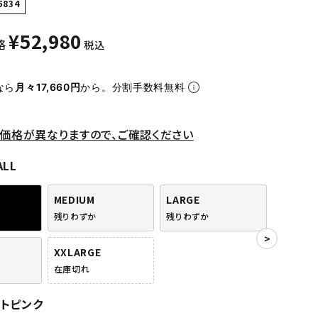
5834
¥
52,980
格
税込
なら
月々17,660円
から。分割手数料無料
価格が異なりますので、ご確認ください
ALL
MEDIUM
LARGE
残りわずか
残りわずか
XXLARGE
在庫切れ
イトピンク