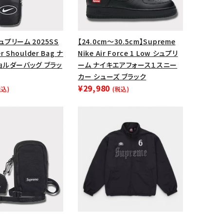
ップ・ハット
ダー・ウエストバッグ
シュプリーム 2025SS
【24.0cm～30.5cm】Supreme
ト
er Shoulder Bag ナ
Nike Air Force 1 Low シュプリ
ョルダーバッグ ブラッ
ーム ナイキエアフォース１スニー
カー シューズ ブラック
¥29,980
税込)
(税込)