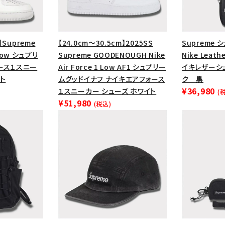
円 ～
円
Tシャツ・ロングスリーブ
キャ
パーカー・クルーネック
ショル
】Supreme
【24.0cm～30.5cm】2025SS
Supreme 
ボックスロゴ
ブラックスウェッ
1 Low シュプリ
Supreme GOODENOUGH Nike
Nike Leath
ース１スニー
Air Force 1 Low AF1 シュプリー
イキレザーシ
在庫のない商品を表示する
ト
ムグッドイナフ ナイキエアフォース
ク 黒
¥36,980
１スニーカー シューズ ホワイト
(
絞り込んで検索する
¥51,980
(税込)