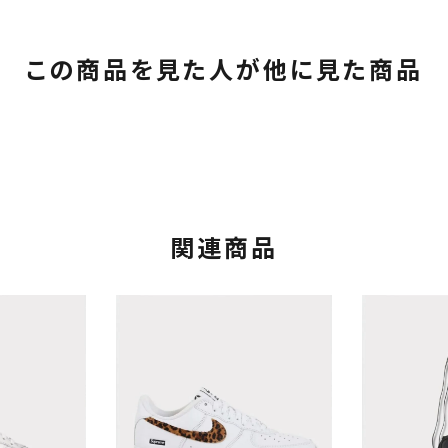
この商品を見た人が他に見た商品
関連商品
カテゴリーから探す
コラボレーションブ
rch
価格から探す
人気ワード
2026SS
2025AW
2025S