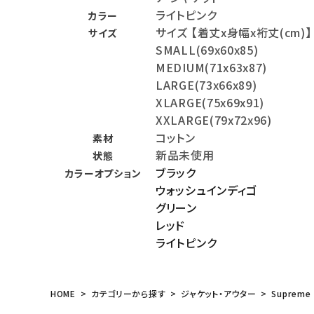
ライトピンク
カラー
meeting_room
person
ログイン
会員登録
サイズ 【着丈x身幅x裄丈(cm)】
サイズ
SMALL(69x60x85)
MEDIUM(71x63x87)
Follow us
LARGE(73x66x89)
XLARGE(75x69x91)
XXLARGE(79x72x96)
コットン
素材
新品未使用
状態
ブラック
カラーオプション
ウォッシュインディゴ
グリーン
レッド
ライトピンク
HOME
カテゴリーから探す
ジャケット・アウター
Supreme