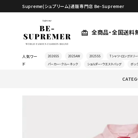
Supreme(シュプリーム)通販専門店 Be-Supremer
全商品・全国送料
card_giftcard
人気ワー
2026SS
2025AW
2025SS
Tシャツ・ロングスリー
ド
パーカー・クルーネック
ショルダー・ウエストバッグ
ボッ
CATEG
search