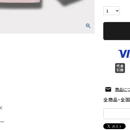
商品に
全商品・全
c
コー