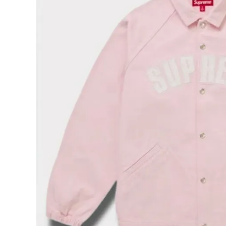
Supreme
シュプリー
ム
¥40,980
2025SS
(税込)
Arc
Denim
Coaches
Jacket
アーク デ
ニム コー
NEW ITEMS
チ ジャケ
ット ライ
トピンク
CATEGORY
Tシャツ・ロングスリーブ
パーカー・トレーナー
ジャケット・アウター
キャップ・ハット
ニット帽・ビーニー