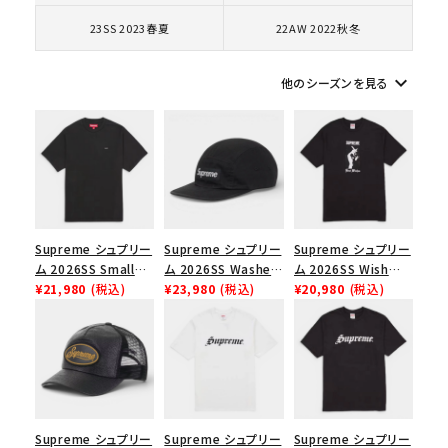
コラボレーションブランドから探す
23SS 2023春夏
22AW 2022秋冬
シーズンから探す
keyboard_arrow_down
他のシーズンを見る
並び順
価格から探す
円 ～
円
Supreme シュプリー
Supreme シュプリー
Supreme シュプリー
ム 2026SS Small
ム 2026SS Washed
ム 2026SS Wish
在庫のない商品を表示する
Box Tee スモールボ
¥21,980
(税込)
Chino Twill Camp
¥23,980
(税込)
Tee ウィッシュTシ
¥20,980
(税込)
ックスTシャツ ブラッ
Cap ウォッシュド チ
ャツ ブラック
絞り込んで検索する
ク
ノツイル キャンプキャ
ップ ブラック
Supreme シュプリー
Supreme シュプリー
Supreme シュプリー