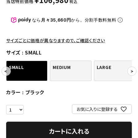
当店特別価格
税込
パンツ・ショーツ
アクセサリー
なら
月々35,660円
から。分割手数料無料
COLLABORATION BRAND
サイズごとに価格が異なりますので、ご確認ください
SEASON
サイズ
SMALL
CONTENTS
SMALL
MEDIUM
LARGE
ACCOUNT MENU
ようこそ ゲスト 様
カラー
ブラック
meeting_room
person
ログイン
会員登録
お気に入りに登録する
Follow us
カートに入れる