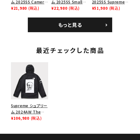
ム 2025SS Camera
ム 2025SS Small
2025SS Supreme
Bag + Mini Pouch
¥21,980
(税込)
Box Tee スモールボ
¥22,980
(税込)
GOODENOUGH
¥51,980
(税込)
カメラバッグ ミニポー
ックスTシャツ タン
Nike Air Force 1
チ ブラック 黒
Low AF1 シュプリー
もっと見る
ムグッドイナフ ナイキ
エアフォース１スニー
カー シューズ ホワイ
ト
最近チェックした商品
Supreme シュプリー
ム 2024AW The
North Face
¥106,980
(税込)
Mountain Jacket
ノースフェイスマウン
テンジャケット ブラッ