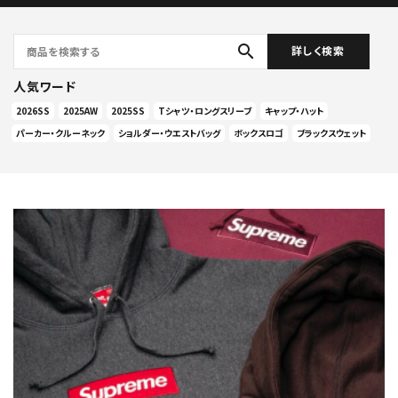
search
詳しく検索
人気ワード
2026SS
2025AW
2025SS
Tシャツ・ロングスリーブ
キャップ・ハット
パーカー・クルーネック
ショルダー・ウエストバッグ
ボックスロゴ
ブラックスウェット