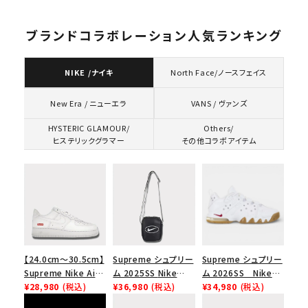
黒
ブランドコラボレーション人気ランキング
NIKE /ナイキ
North Face/ノースフェイス
VANS / ヴァンズ
New Era / ニューエラ
HYSTERIC GLAMOUR/
Others/
ヒステリックグラマー
その他コラボアイテム
【24.0cm～30.5cm】
Supreme シュプリー
Supreme シュプリー
Supreme Nike Air
ム 2025SS Nike
ム 2026SS Nike
Force 1 Low シュプ
¥28,980
(税込)
Leather Shoulder
¥36,980
(税込)
SB Air Max 2 CB 94
¥34,980
(税込)
リーム ナイキエアフォ
Bag ナイキレザーシ
Low SP ナイキ SB