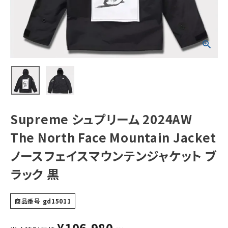
Jacket ノースフ
ェイスマウンテン
ジャケット ブラッ
ク 黒
NEW ITEMS
CATEGORY
Tシャツ・ロングスリーブ
パーカー・トレーナー
Supreme シュプリーム 2024AW
ジャケット・アウター
The North Face Mountain Jacket
キャップ・ハット
ノースフェイスマウンテンジャケット ブ
ニット帽・ビーニー
ラック 黒
バックパック・リュック
その他バッグ類
商品番号
gd15011
スニーカー・ブーツ
¥
106,980