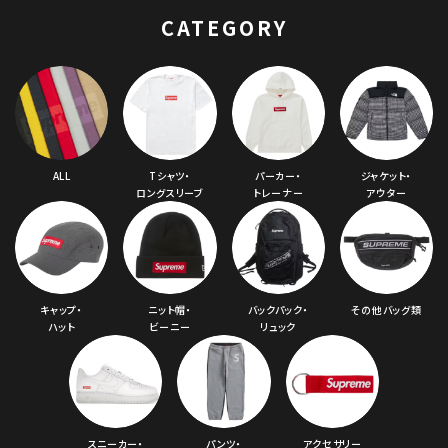
ク 黒
CATEGORY
ALL
Tシャツ・
パーカー・
ジャケット・
ロングスリーブ
トレーナー
アウター
キャップ・
ニット帽・
バックパック・
その他バッグ類
ハット
ビーニー
リュック
スニーカー・
パンツ・
アクセサリー