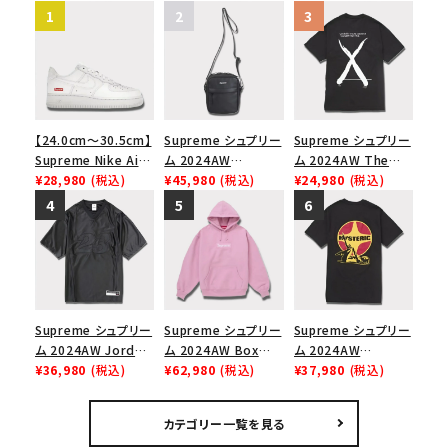
【24.0cm～30.5cm】
Supreme シュプリー
Supreme シュプリー
Supreme Nike Air
ム 2024AW
ム 2024AW The
Force 1 Low シュプ
¥28,980
(税込)
Leather Shoulder
¥45,980
(税込)
North Face S/S
¥24,980
(税込)
リーム ナイキエアフォ
Bag レザーショルダ
Top Tee ノースフェ
ース１スニーカー シ
ーバッグ ブラック 黒
イスショートスリーブ
ューズ ホワイト
トップTシャツ ブラッ
ク 黒
Supreme シュプリー
Supreme シュプリー
Supreme シュプリー
ム 2024AW Jordan
ム 2024AW Box
ム 2024AW
Warm Up Jersey ジ
¥36,980
(税込)
Logo Hooded
¥62,980
(税込)
Hysteric Glamour
¥37,980
(税込)
ョーダンウォームアッ
Sweatshirt ボック
Pin Up Tee ヒステリ
プジャージー ブラッ
スロゴフードパーカー
ックグラマーピンアッ
カテゴリー一覧を見る
ク 黒
ダスティーピンク
プTシャツ ブラック