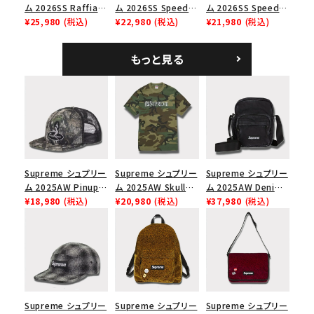
ム 2026SS Raffia
ム 2026SS Speed
ム 2026SS Speed
Mesh Back 5-Panel
¥25,980
(税込)
Tee スピードTシャツ
¥22,980
(税込)
Tee スピードTシャツ
¥21,980
(税込)
ラフィアメッシュバック
ホワイト
ブラック
5パネルキャップ ブラ
もっと見る
ック
Supreme シュプリー
Supreme シュプリー
Supreme シュプリー
ム 2025AW Pinup
ム 2025AW Skull
ム 2025AW Denim
Mesh Back 5-Panel
¥18,980
(税込)
Tee スカル Tシャ
¥20,980
(税込)
Shoulder Bag デニ
¥37,980
(税込)
Capピンアップ メッシ
ツ ウッドランドカモ
ム ショルダーバッグ
ュバック 5パネルキャ
ブラック
ップ トゥルーティン
バーHTC フォールカ
モ
Supreme シュプリー
Supreme シュプリー
Supreme シュプリー