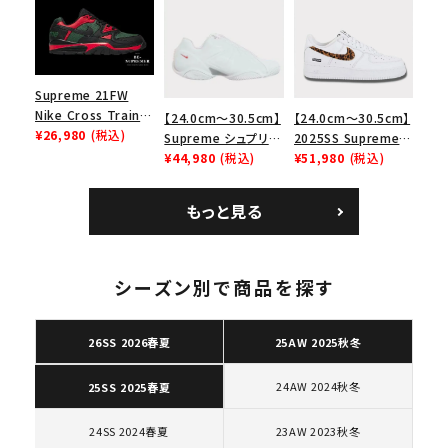
ース１スニーカー シ
ョルダーバッグ ブラッ
エアマックス2 CB 94
ューズ ホワイト
ク 黒
ロー SP ホワイト
Supreme 21FW
Nike Cross Trainer
【24.0cm～30.5cm】
【24.0cm～30.5cm】
Low ナイキクロスト
¥26,980
(税込)
Supreme シュプリー
2025SS Supreme
レイナーロウ シュー
ム 2023AW Nike
¥44,980
(税込)
GOODENOUGH
¥51,980
(税込)
ズ ブラック
Courtposite ナイキ
Nike Air Force 1
コートポジット スニー
Low AF1 シュプリー
もっと見る
カー ホワイト 白
ムグッドイナフ ナイキ
エアフォース１スニー
キーワードから探す
カー シューズ ホワイ
search
ト
シーズン別で商品を探す
人気ワード
2026SS
2025AW
2025SS
Tシャツ・ロングスリーブ
キャップ・ハット
パーカー・クルーネック
26SS 2026春夏
25AW 2025秋冬
ショルダー・ウエストバッグ
ボックスロゴ
ブラックスウェット
24AW 2024秋冬
カテゴリーから探す
25SS 2025春夏
24SS 2024春夏
23AW 2023秋冬