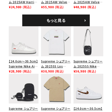
ム 2025AW Harris
ム 2025AW Velvet
ム 2025AW Velvet
Tweed Camp Cap
¥24,980
(税込)
Backpack ベルベッ
¥55,980
(税込)
Small Messenger
¥48,980
(税込)
ハリスツイード キャ
ト バックパック タンレ
Bag ベルベット スモ
ンプキャップ ブラック
オパード
ール メッセンジャー
もっと見る
バッグ レッドレオパー
ド
【24.0cm～30.5cm】
Supreme シュプリー
Supreme シュプリー
Supreme Nike Air
ム 2025SS Los
ム 2025SS Nike
Force 1 Low シュプ
¥28,980
(税込)
Angeles Fire Relief
¥30,980
(税込)
Leather Shoulder
¥36,980
(税込)
リーム ナイキエアフォ
Box Logo Tee ファ
Bag ナイキレザーシ
ース１スニーカー シ
イヤーリリーフボック
ョルダーバッグ ブラッ
ューズ ホワイト
スロゴTシャツ ホワ
ク 黒
イト 白
Supreme シュプリー
Supreme シュプリー
【24.0cm～30.5cm】