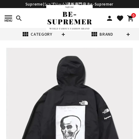
Supreme(シュプリーム)通販専門店 Be-Supremer
0
search
person
favorite
shopping_cart
view_module
view_module
CATEGORY
BRAND
search
Supreme シュプ
リーム 2024AW
The North
¥106,980
Face Mountain
(税込)