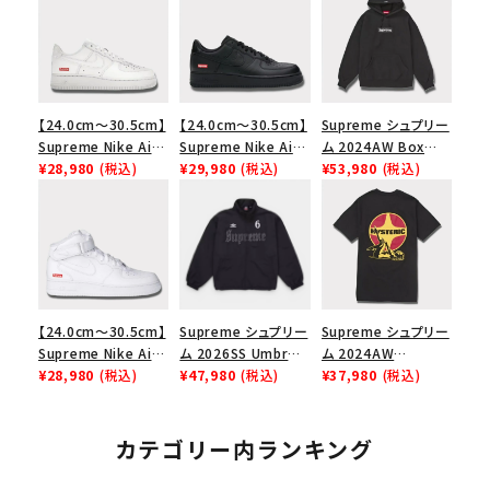
【24.0cm～30.5cm】
【24.0cm～30.5cm】
Supreme シュプリー
Supreme Nike Air
Supreme Nike Air
ム 2024AW Box
Force 1 Low シュプ
¥28,980
(税込)
Force 1 Low シュプ
¥29,980
(税込)
Logo Hooded
¥53,980
(税込)
リーム ナイキエアフォ
リーム ナイキエアフォ
Sweatshirt ボック
ース１スニーカー シ
ース１スニーカー シ
スロゴフードパーカー
ューズ ホワイト
ューズ ブラック
ブラック 黒
【24.0cm～30.5cm】
Supreme シュプリー
Supreme シュプリー
Supreme Nike Air
ム 2026SS Umbro
ム 2024AW
Force 1 Mid シュプ
¥28,980
(税込)
Rhinestone Track
¥47,980
(税込)
Hysteric Glamour
¥37,980
(税込)
リーム ナイキエアフォ
Jacket アンブロ ラ
Pin Up Tee ヒステリ
ース１スニーカー シ
インストーン トラック
ックグラマーピンアッ
ューズ ホワイト 白
ジャケット ブラック
プTシャツ ブラック
カテゴリー内ランキング
黒