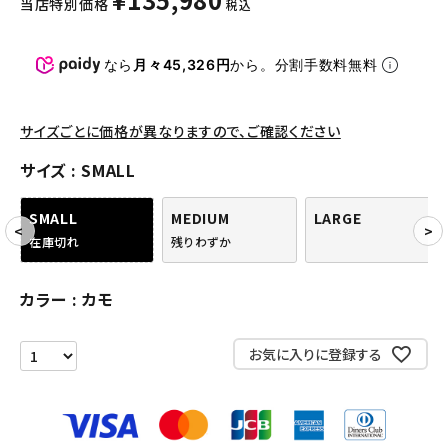
当店特別価格
税込
パンツ・ショーツ
アクセサリー
なら
月々45,326円
から。分割手数料無料
COLLABORATION BRAND
サイズごとに価格が異なりますので、ご確認ください
SEASON
サイズ
SMALL
CONTENTS
SMALL
MEDIUM
LARGE
在庫切れ
残りわずか
ACCOUNT MENU
ようこそ ゲスト 様
カラー
カモ
meeting_room
person
ログイン
会員登録
お気に入りに登録する
Follow us