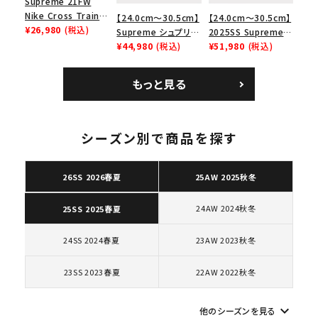
Supreme 21FW
Nike Cross Trainer
【24.0cm～30.5cm】
【24.0cm～30.5cm】
Low ナイキクロスト
¥26,980
(税込)
Supreme シュプリー
2025SS Supreme
レイナーロウ シュー
ム 2023AW Nike
¥44,980
(税込)
GOODENOUGH
¥51,980
(税込)
ズ ブラック
Courtposite ナイキ
Nike Air Force 1
コートポジット スニー
Low AF1 シュプリー
もっと見る
カー ホワイト 白
ムグッドイナフ ナイキ
エアフォース１スニー
カー シューズ ホワイ
ト
シーズン別で商品を探す
キーワードから探す
search
26SS 2026春夏
25AW 2025秋冬
人気ワード
2026SS
2025AW
2025SS
Tシャツ・ロングスリーブ
キャップ・ハット
パーカー・クルーネック
24AW 2024秋冬
25SS 2025春夏
ショルダー・ウエストバッグ
ボックスロゴ
ブラックスウェット
24SS 2024春夏
23AW 2023秋冬
カテゴリーから探す
23SS 2023春夏
22AW 2022秋冬
コラボレーションブランドから探す
keyboard_arrow_down
他のシーズンを見る