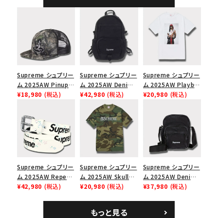
ャップ ブラック
Supreme シュプリー
Supreme シュプリー
Supreme シュプリー
ム 2025AW Pinup
ム 2025AW Denim
ム 2025AW Playboi
Mesh Back 5-Panel
¥18,980
(税込)
Backpack デニム バ
¥42,980
(税込)
Carti Tee プレイボ
¥20,980
(税込)
Capピンアップ メッシ
ックパック ブラック
ーイカーティ Tシャツ
ュバック 5パネルキャ
ホワイト
ップ トゥルーティン
バーHTC フォールカ
モ
Supreme シュプリー
Supreme シュプリー
Supreme シュプリー
ム 2025AW Repeat
ム 2025AW Skull
ム 2025AW Denim
Leather Belt リピー
¥42,980
(税込)
Tee スカル Tシャ
¥20,980
(税込)
Shoulder Bag デニ
¥37,980
(税込)
ト レザー ベルト フロ
ツ ウッドランドカモ
ム ショルダーバッグ
ーラル
ブラック
もっと見る