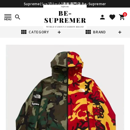
Supreme(シュプリーム)通販専門店 Be-Supremer
0
search
person
favorite
shopping_cart
view_module
view_module
CATEGORY
BRAND
search
Supreme シュプ
リーム 2024SS
The North
¥126,980
Face Split
(税込)