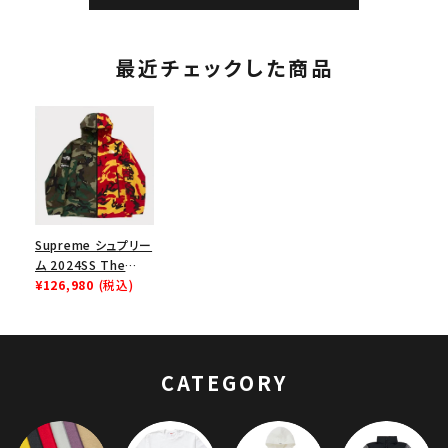
最近チェックした商品
Supreme シュプリー
ム 2024SS The
North Face Split
¥126,980
(税込)
Taped Seam Shell
Jacket ノースフェイ
ススプリットジャケッ
ト カモ
CATEGORY