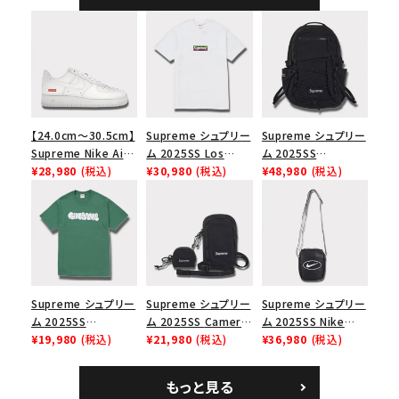
【24.0cm～30.5cm】
Supreme シュプリー
Supreme シュプリー
Supreme Nike Air
ム 2025SS Los
ム 2025SS
Force 1 Low シュプ
¥28,980
(税込)
Angeles Fire Relief
¥30,980
(税込)
Backpack バックパッ
¥48,980
(税込)
リーム ナイキエアフォ
Box Logo Tee ファ
ク ブラック 黒
ース１スニーカー シ
イヤーリリーフボック
ューズ ホワイト
スロゴTシャツ ホワ
イト 白
Supreme シュプリー
Supreme シュプリー
Supreme シュプリー
ム 2025SS
ム 2025SS Camera
ム 2025SS Nike
Homerun Tee ホー
¥19,980
(税込)
Bag + Mini Pouch
¥21,980
(税込)
Leather Shoulder
¥36,980
(税込)
ムランTシャツ ライト
カメラバッグ ミニポー
Bag ナイキレザーシ
パイン
チ ブラック 黒
ョルダーバッグ ブラッ
もっと見る
ク 黒