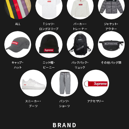
ALL
Tシャツ・
パーカー・
ジャケット・
ロングスリーブ
トレーナー
アウター
キャップ・
ニット帽・
バックパック・
その他バッグ類
ハット
ビーニー
リュック
スニーカー・
パンツ・
アクセサリー
ブーツ
ショーツ
BRAND