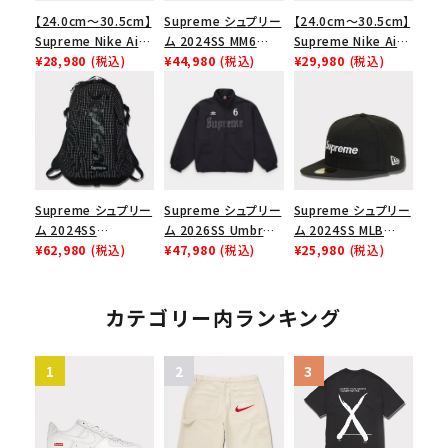
【24.0cm～30.5cm】
Supreme シュプリー
【24.0cm～30.5cm】
Supreme Nike Air
ム 2024SS MM6
Supreme Nike Air
Force 1 Low シュプ
¥28,980
(税込)
Maison Margiela
¥44,980
(税込)
Force 1 Low シュプ
¥29,980
(税込)
リーム ナイキエアフォ
Box Logo Tee MM6
リーム ナイキエアフォ
ース１スニーカー シ
メゾンマルジェラボッ
ース１スニーカー シ
ューズ ホワイト
クスロゴTシャツ ホ
ューズ ブラック
ワイト 白
Supreme シュプリー
Supreme シュプリー
Supreme シュプリー
ム 2024SS
ム 2026SS Umbro
ム 2024SS MLB
Backpack バックパッ
¥62,980
(税込)
Rhinestone Track
¥47,980
(税込)
Teams Box Logo
¥25,980
(税込)
ク ブラック 黒
Jacket アンブロ ラ
New Era Cap MLB
インストーン トラック
チームズボックスロゴ
ジャケット ブラック
ニューエラキャップ 帽
カテゴリー内ランキング
子 ブラック 黒