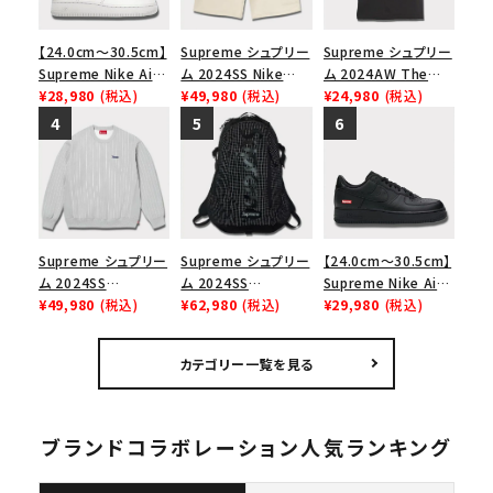
【24.0cm～30.5cm】
Supreme シュプリー
Supreme シュプリー
Supreme Nike Air
ム 2024SS Nike
ム 2024AW The
Force 1 Low シュプ
¥28,980
(税込)
Denim Short ナイキ
¥49,980
(税込)
North Face S/S
¥24,980
(税込)
リーム ナイキエアフォ
デニムショーツ ナチュ
Top Tee ノースフェ
ース１スニーカー シ
ラル
イスショートスリーブ
ューズ ホワイト
トップTシャツ ブラッ
ク 黒
Supreme シュプリー
Supreme シュプリー
【24.0cm～30.5cm】
ム 2024SS
ム 2024SS
Supreme Nike Air
Pinstripe
¥49,980
(税込)
Backpack バックパッ
¥62,980
(税込)
Force 1 Low シュプ
¥29,980
(税込)
Crewneck ピンスト
ク ブラック 黒
リーム ナイキエアフォ
ライプクルーネック
ース１スニーカー シ
カテゴリー一覧を見る
ヘザーグレー 灰
ューズ ブラック
ブランドコラボレーション人気ランキング