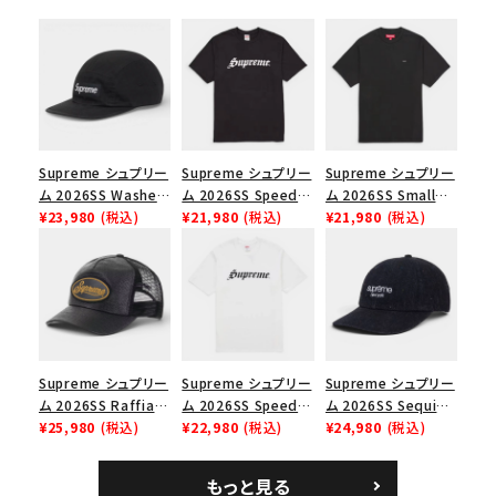
シーズンから探す
並び順
価格から探す
Supreme シュプリー
Supreme シュプリー
Supreme シュプリー
ム 2026SS Washed
ム 2026SS Speed
ム 2026SS Small
円 ～
円
Chino Twill Camp
¥23,980
(税込)
Tee スピードTシャツ
¥21,980
(税込)
Box Tee スモールボ
¥21,980
(税込)
Cap ウォッシュド チ
ブラック
ックスTシャツ ブラッ
在庫のない商品を表示する
ノツイル キャンプキャ
ク
ップ ブラック
絞り込んで検索する
Supreme シュプリー
Supreme シュプリー
Supreme シュプリー
ム 2026SS Raffia
ム 2026SS Speed
ム 2026SS Sequin
Mesh Back 5-Panel
¥25,980
(税込)
Tee スピードTシャツ
¥22,980
(税込)
Denim Classic
¥24,980
(税込)
ラフィアメッシュバック
ホワイト
Logo 6-Panel シ
5パネルキャップ ブラ
ークインデニム クラ
もっと見る
ック
シックロゴ 6パネルキ