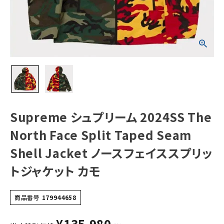
Taped Seam
Shell Jacket ノ
ースフェイススプ
リットジャケット
カモ
NEW ITEMS
CATEGORY
Tシャツ・ロングスリーブ
パーカー・トレーナー
Supreme シュプリーム 2024SS The
ジャケット・アウター
North Face Split Taped Seam
キャップ・ハット
Shell Jacket ノースフェイススプリッ
ニット帽・ビーニー
トジャケット カモ
バックパック・リュック
その他バッグ類
商品番号
179944658
スニーカー・ブーツ
¥
135,980