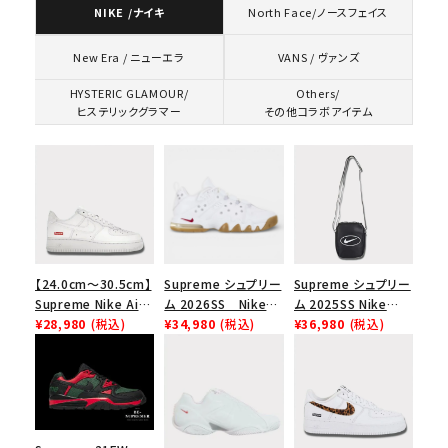
NIKE /ナイキ
North Face/ノースフェイス
VANS / ヴァンズ
New Era / ニューエラ
HYSTERIC GLAMOUR/
Others/
ヒステリックグラマー
その他コラボアイテム
【24.0cm～30.5cm】
Supreme シュプリー
Supreme シュプリー
Supreme Nike Air
ム 2026SS Nike
ム 2025SS Nike
Force 1 Low シュプ
¥28,980
(税込)
SB Air Max 2 CB 94
¥34,980
(税込)
Leather Shoulder
¥36,980
(税込)
リーム ナイキエアフォ
Low SP ナイキ SB
Bag ナイキレザーシ
ース１スニーカー シ
エアマックス2 CB 94
ョルダーバッグ ブラッ
ューズ ホワイト
ロー SP ホワイト
ク 黒