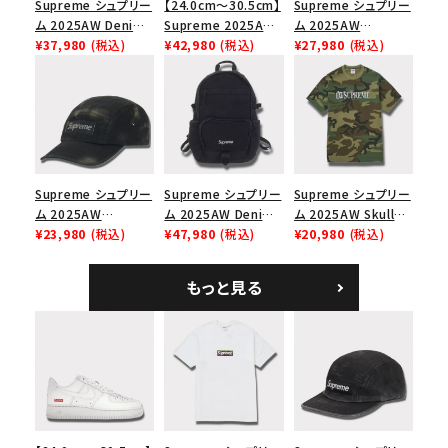
Supreme シュプリー
【24.0cm～30.5cm】
Supreme シュプリー
ム 2025AW Denim
Supreme 2025AW
ム 2025AW
Shoulder Bag デニ
¥37,980
(税込)
Nike SB Dunk Low
¥42,980
(税込)
Pigment Coated
¥27,980
(税込)
ム ショルダーバッグ
ナイキ SB ダンク ロ
2-Tone S Logo 6-
ブラック
ー スニーカー ホワイ
Panel Cap ピグメン
ト
トコーテッド 2トーン
エスロゴ 6パネルキャ
ップ ブラック
Supreme シュプリー
Supreme シュプリー
Supreme シュプリー
ム 2025AW
ム 2025AW Denim
ム 2025AW Skull
Overdyed Camp
¥23,980
(税込)
Backpack デニム バ
¥47,980
(税込)
Tee スカル Tシャ
¥20,980
(税込)
Cap オーバーダイド
ックパック ブラック
ツ ウッドランドカモ
キャンプキャップ ブ
もっと見る
ラック