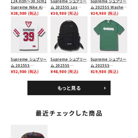
【24.0cm～30.5cm】
Supreme シュプリー
Supreme シュプリー
Supreme Nike Air
ム 2025SS Los
ム 2025SS Washed
Force 1 Low シュプ
¥28,980
(税込)
Angeles Fire Relief
¥30,980
(税込)
Chino Twill Camp
¥24,980
(税込)
リーム ナイキエアフォ
Box Logo Tee ファ
Cap ウォッシュチノツ
ース１スニーカー シ
イヤーリリーフボック
イルキャンプキャップ
ューズ ホワイト
スロゴTシャツ ホワ
ブラック 黒
イト 白
Supreme シュプリー
Supreme シュプリー
Supreme シュプリー
ム 2025SS
ム 2025SS
ム 2025SS
Bandana Football
¥52,980
(税込)
Backpack バックパッ
¥48,980
(税込)
Homerun Tee ホー
¥19,980
(税込)
Jersey バンダナ フッ
ク ブラック 黒
ムランTシャツ ライト
トボール ジャージ ホ
パイン
もっと見る
ワイト
最近チェックした商品