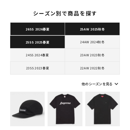
ショルダー・ウエストバッグ
ボックスロゴ
ブラックスウェット
シーズン別で商品を探す
カテゴリーから探す
26SS 2026春夏
25AW 2025秋冬
コラボレーションブランドから探す
24AW 2024秋冬
25SS 2025春夏
シーズンから探す
24SS 2024春夏
23AW 2023秋冬
並び順
23SS 2023春夏
22AW 2022秋冬
keyboard_arrow_down
他のシーズンを見る
価格から探す
円 ～
円
在庫のない商品を表示する
絞り込んで検索する