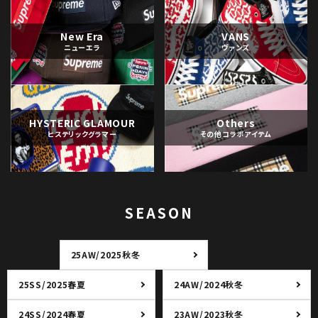
New Era
VANS
ニューエラ
ヴァンズ
HYSTERIC GLAMOUR
Others
ヒステリックグラマー
その他コラボアイテム
SEASON
25AW/2025秋冬
25SS/2025春夏
24AW/2024秋冬
24SS/2024春夏
23AW/2023秋冬