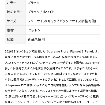
カラー
ブラック
他のカラー
ブラック
/
ホワイト
サイズ
フリーサイズ(キャップバックでサイズ調整可能)
素材
lコットン
状態
新品未使用
2026SSコレクションで登場した「Supreme Floral Flannel 6-Panel」は、
全面に華やかなフローラル柄を落とし込んだ存在感抜群の6パネルキャッ
プ。ストリートテイストにヴィンテージフラワーデザインを融合し、Supreme
らしい個性的なスタイルを演出する注目アイテムです。 ボディには柔らかく
温かみのあるコットンブレンドフランネル素材を採用。春夏シーズンでも軽
やかに着用でき、コーディネートのアクセントとして活躍します。フロントに
はSupremeロゴ刺繍、バックにもロゴ刺繍を施し、シンプルながら高級感あ
る仕上がりとなっています。 セルフストラップ仕様によりサイズ調整も簡単
で、男女問わず着用可能。ホワイトベースにピンク・ブルー・グリーンの花柄
が映え、Tシャツ・フーディー・シャツ・デニムなど幅広いストリートコーデと