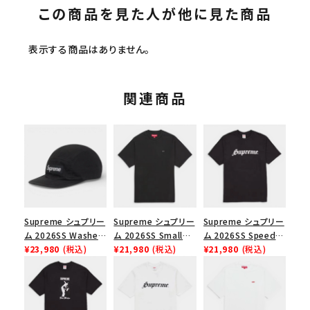
この商品を見た人が他に見た商品
表示する商品はありません。
関連商品
Supreme シュプリー
Supreme シュプリー
Supreme シュプリー
ム 2026SS Washed
ム 2026SS Small
ム 2026SS Speed
Chino Twill Camp
¥23,980
(税込)
Box Tee スモールボ
¥21,980
(税込)
Tee スピードTシャツ
¥21,980
(税込)
Cap ウォッシュド チ
ックスTシャツ ブラッ
ブラック
ノツイル キャンプキャ
ク
ップ ブラック