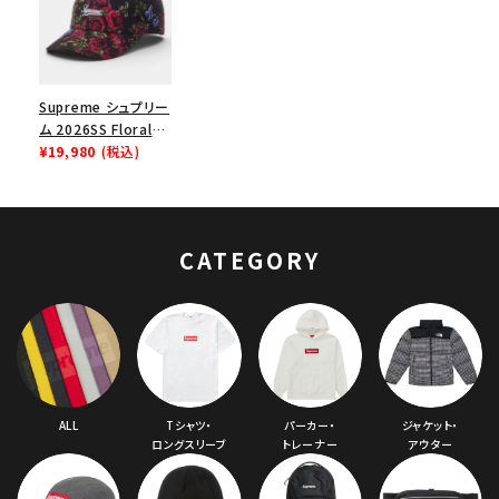
Supreme シュプリー
ム 2026SS Floral
Flannel 6-Panel
¥19,980
(税込)
Cap フローラル フラ
ンネル 6パネルキャッ
プ ブラック
CATEGORY
ALL
Tシャツ・
パーカー・
ジャケット・
ロングスリーブ
トレーナー
アウター