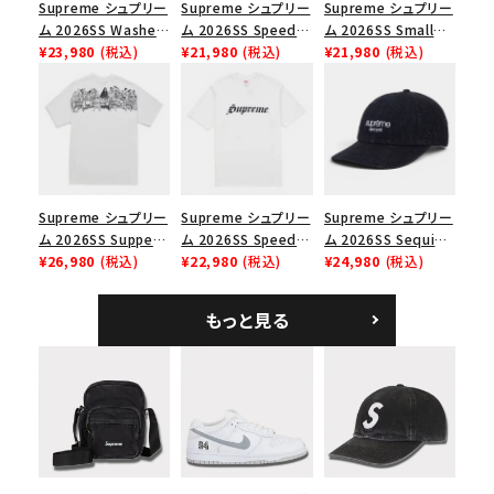
Supreme シュプリー
Supreme シュプリー
Supreme シュプリー
ム 2026SS Washed
ム 2026SS Speed
ム 2026SS Small
Chino Twill Camp
¥23,980
(税込)
Tee スピードTシャツ
¥21,980
(税込)
Box Tee スモールボ
¥21,980
(税込)
Cap ウォッシュド チ
ブラック
ックスTシャツ ブラッ
ノツイル キャンプキャ
ク
ップ ブラック
Supreme シュプリー
Supreme シュプリー
Supreme シュプリー
ム 2026SS Supper
ム 2026SS Speed
ム 2026SS Sequin
Tee サパーTシャツ
¥26,980
(税込)
Tee スピードTシャツ
¥22,980
(税込)
Denim Classic
¥24,980
(税込)
ホワイト
ホワイト
Logo 6-Panel シ
ークインデニム クラ
もっと見る
シックロゴ 6パネルキ
ャップ ブラック