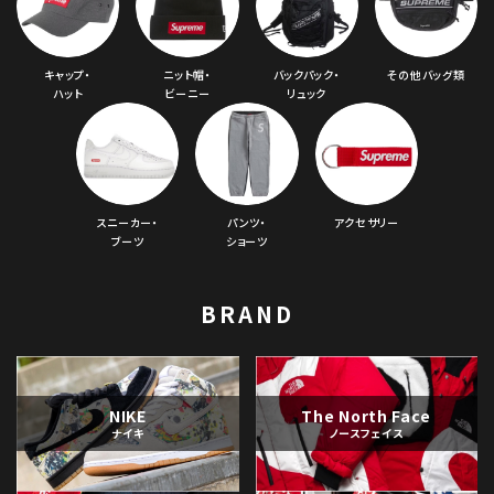
キャップ・
ニット帽・
バックパック・
その他バッグ類
ハット
ビーニー
リュック
スニーカー・
パンツ・
アクセサリー
ブーツ
ショーツ
BRAND
NIKE
The North Face
ナイキ
ノースフェイス