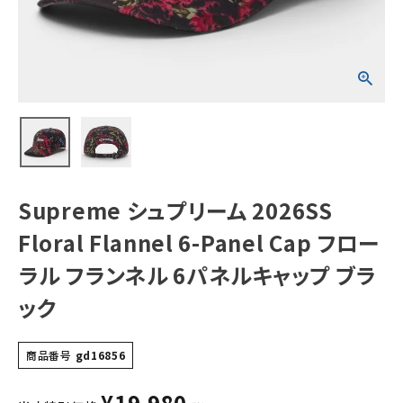
ローラル フランネ
ル 6パネルキャッ
プ ブラック
NEW ITEMS
CATEGORY
Tシャツ・ロングスリーブ
パーカー・トレーナー
ジャケット・アウター
Supreme シュプリーム 2026SS
キャップ・ハット
Floral Flannel 6-Panel Cap フロー
ニット帽・ビーニー
ラル フランネル 6パネルキャップ ブラ
ック
バックパック・リュック
その他バッグ類
商品番号
gd16856
スニーカー・ブーツ
¥
19,980