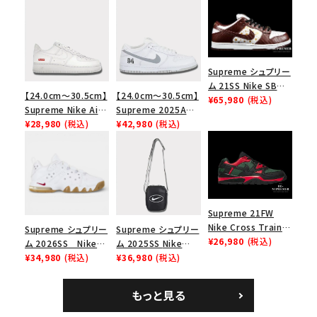
Supreme シュプリー
ム 21SS Nike SB
【24.0cm～30.5cm】
【24.0cm～30.5cm】
Dunk Low ナイキSB
¥65,980
(税込)
Supreme Nike Air
Supreme 2025AW
ダンクロウ スニーカ
Force 1 Low シュプ
¥28,980
(税込)
Nike SB Dunk Low
¥42,980
(税込)
ー ブラウン
リーム ナイキエアフォ
ナイキ SB ダンク ロ
ース１スニーカー シ
ー スニーカー ホワイ
ューズ ホワイト
ト
Supreme 21FW
Nike Cross Trainer
Supreme シュプリー
Supreme シュプリー
Low ナイキクロスト
¥26,980
(税込)
ム 2026SS Nike
ム 2025SS Nike
キーワードから探す
レイナーロウ シュー
SB Air Max 2 CB 94
¥34,980
(税込)
Leather Shoulder
¥36,980
(税込)
ズ ブラック
search
Low SP ナイキ SB
Bag ナイキレザーシ
エアマックス2 CB 94
ョルダーバッグ ブラッ
もっと見る
人気ワード
2026SS
2025AW
2025SS
Tシャツ・ロングスリーブ
ロー SP ホワイト
ク 黒
キャップ・ハット
パーカー・クルーネック