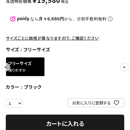
当店特別価格
税込
パンツ・ショーツ
アクセサリー
なら
月々6,660円
から。分割手数料無料
COLLABORATION BRAND
サイズごとに価格が異なりますので、ご確認ください
SEASON
サイズ
フリーサイズ
CONTENTS
フリーサイズ
残りわずか
ACCOUNT MENU
ようこそ ゲスト 様
カラー
ブラック
meeting_room
person
ログイン
会員登録
お気に入りに登録する
Follow us
カートに入れる