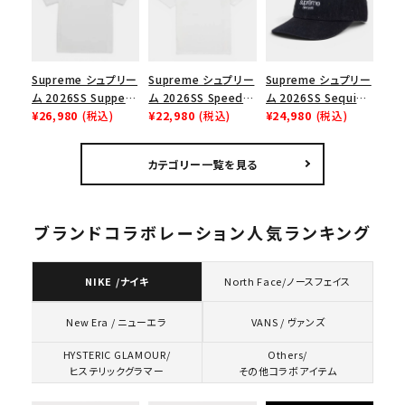
Supreme シュプリー
Supreme シュプリー
Supreme シュプリー
ム 2026SS Supper
ム 2026SS Speed
ム 2026SS Sequin
Tee サパーTシャツ
¥26,980
(税込)
Tee スピードTシャツ
¥22,980
(税込)
Denim Classic
¥24,980
(税込)
ホワイト
ホワイト
Logo 6-Panel シ
ークインデニム クラ
カテゴリー一覧を見る
シックロゴ 6パネルキ
ャップ ブラック
ブランドコラボレーション人気ランキング
NIKE /ナイキ
North Face/ノースフェイス
VANS / ヴァンズ
New Era / ニューエラ
HYSTERIC GLAMOUR/
Others/
ヒステリックグラマー
その他コラボアイテム