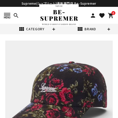
Supreme(シュプリーム)通販専門店 Be-Supremer
0
search
person
favorite
shopping_cart
view_module
view_module
CATEGORY
BRAND
search
Supreme シュプ
リーム 2026SS
Floral Flannel
¥19,980
(税込)
6-Panel Cap フ