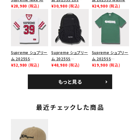
Force 1 Low シュプ
¥28,980
(税込)
Angeles Fire Relief
¥30,980
(税込)
Chino Twill Camp
¥24,980
(税込)
リーム ナイキエアフォ
Box Logo Tee ファ
Cap ウォッシュチノツ
ース１スニーカー シ
イヤーリリーフボック
イルキャンプキャップ
ューズ ホワイト
スロゴTシャツ ホワ
ブラック 黒
イト 白
Supreme シュプリー
Supreme シュプリー
Supreme シュプリー
ム 2025SS
ム 2025SS
ム 2025SS
Bandana Football
¥52,980
(税込)
Backpack バックパッ
¥48,980
(税込)
Homerun Tee ホー
¥19,980
(税込)
Jersey バンダナ フッ
ク ブラック 黒
ムランTシャツ ライト
トボール ジャージ ホ
パイン
もっと見る
ワイト
最近チェックした商品