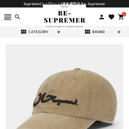
Supreme(シュプリーム)通販専門店 Be-Supremer
0
search
person
favorite
shopping_cart
view_module
view_module
CATEGORY
BRAND
search
Supreme シュプ
リーム 2026SS
Arabic Logo
¥20,980
(税込)
Ripstop 6-