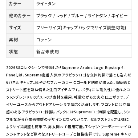
カラー
ライトタン
他のカラー
ブラック
/
レッド
/
ブルー
/
ライトタン
/
ネイビー
サイズ
フリーサイズ(キャップバックでサイズ調整可能)
素材
コットン
状態
新品未使用
2026SSコレクションで登場した「Supreme Arabic Logo Ripstop 6-
Panel」は、Supreme定番人気のアラビックロゴを立体刺繍で落とし込んだ
6パネルキャップ。爽やかなブルーカラーにゴールド刺繍が映える、高級感と
ストリート感を兼ね備えた注目アイテムです。 ボディには耐久性に優れたコ
ットンブレンドリップストップ素材を採用。軽量ながら丈夫な仕上がりで、デ
イリーユースからアウトドアシーンまで幅広く活躍します。フロントには立体
感のあるアラビックロゴ刺繍、バックにはSupremeロゴ刺繍を配置し、シン
プルながら存在感抜群のデザインとなっています。 セルフストラップ仕様に
よりサイズ調整も簡単で、男女問わず着用可能。Tシャツ・フーディー・ナイロ
ンジャケットなど様々なストリートコーデと相性抜群です。 Supreme キャッ