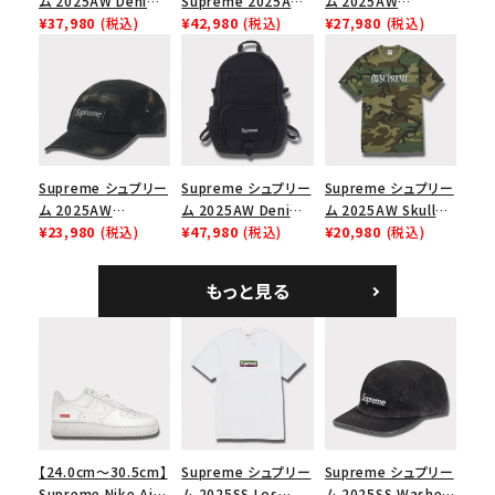
ム 2025AW Denim
Supreme 2025AW
ム 2025AW
Shoulder Bag デニ
¥37,980
(税込)
Nike SB Dunk Low
¥42,980
(税込)
Pigment Coated
¥27,980
(税込)
ム ショルダーバッグ
ナイキ SB ダンク ロ
2-Tone S Logo 6-
ブラック
ー スニーカー ホワイ
Panel Cap ピグメン
ト
トコーテッド 2トーン
エスロゴ 6パネルキャ
ップ ブラック
Supreme シュプリー
Supreme シュプリー
Supreme シュプリー
ム 2025AW
ム 2025AW Denim
ム 2025AW Skull
Overdyed Camp
¥23,980
(税込)
Backpack デニム バ
¥47,980
(税込)
Tee スカル Tシャ
¥20,980
(税込)
Cap オーバーダイド
ックパック ブラック
ツ ウッドランドカモ
キャンプキャップ ブ
もっと見る
ラック
【24.0cm～30.5cm】
Supreme シュプリー
Supreme シュプリー
Supreme Nike Air
ム 2025SS Los
ム 2025SS Washed