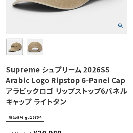
Panel Cap アラ
ビックロゴ リップ
ストップ6パネルキ
ャップ ライトタン
NEW ITEMS
CATEGORY
Tシャツ・ロングスリーブ
パーカー・トレーナー
ジャケット・アウター
Supreme シュプリーム 2026SS
キャップ・ハット
Arabic Logo Ripstop 6-Panel Cap
ニット帽・ビーニー
アラビックロゴ リップストップ6パネル
キャップ ライトタン
バックパック・リュック
その他バッグ類
商品番号
gd16854
スニーカー・ブーツ
¥
20,980