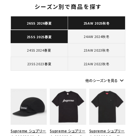
ショルダー・ウエストバッグ
ボックスロゴ
ブラックスウェット
シーズン別で商品を探す
カテゴリーから探す
26SS 2026春夏
25AW 2025秋冬
コラボレーションブランドから探す
24AW 2024秋冬
25SS 2025春夏
シーズンから探す
24SS 2024春夏
23AW 2023秋冬
23SS 2023春夏
22AW 2022秋冬
並び順
keyboard_arrow_down
他のシーズンを見る
価格から探す
円 ～
円
在庫のない商品を表示する
絞り込んで検索する
Supreme シュプリー
Supreme シュプリー
Supreme シュプリー