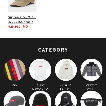
Supreme シュプリー
ム 2026SS Arabic
Logo Ripstop 6-
¥20,980
(税込)
Panel Cap アラビッ
クロゴ リップストップ
6パネルキャップ ライ
トタン
CATEGORY
ALL
Tシャツ・
パーカー・
ジャケット・
ロングスリーブ
トレーナー
アウター