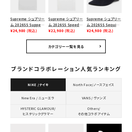
Supreme シュプリー
Supreme シュプリー
Supreme シュプリー
ム 2026SS Supper
ム 2026SS Speed
ム 2026SS Sequin
Tee サパーTシャツ
¥24,980
(税込)
Tee スピードTシャツ
¥22,980
(税込)
Denim Classic
¥24,980
(税込)
ホワイト
ホワイト
Logo 6-Panel シ
ークインデニム クラ
カテゴリー一覧を見る
シックロゴ 6パネルキ
ャップ ブラック
ブランドコラボレーション人気ランキング
NIKE /ナイキ
North Face/ノースフェイス
VANS / ヴァンズ
New Era / ニューエラ
HYSTERIC GLAMOUR/
Others/
ヒステリックグラマー
その他コラボアイテム