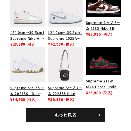
Supreme シュプリー
ム 21SS Nike SB
【24.0cm～30.5cm】
【24.0cm～30.5cm】
Dunk Low ナイキSB
¥65,980
(税込)
Supreme Nike Air
Supreme 2025AW
ダンクロウ スニーカ
Force 1 Low シュプ
¥28,980
(税込)
Nike SB Dunk Low
¥42,980
(税込)
ー ブラウン
リーム ナイキエアフォ
ナイキ SB ダンク ロ
ース１スニーカー シ
ー スニーカー ホワイ
ューズ ホワイト
ト
Supreme 21FW
Nike Cross Trainer
Supreme シュプリー
Supreme シュプリー
Low ナイキクロスト
¥26,980
(税込)
ム 2026SS Nike
ム 2025SS Nike
キーワードから探す
レイナーロウ シュー
SB Air Max 2 CB 94
¥34,980
(税込)
Leather Shoulder
¥36,980
(税込)
ズ ブラック
Low SP ナイキ SB
Bag ナイキレザーシ
search
エアマックス2 CB 94
ョルダーバッグ ブラッ
もっと見る
ロー SP ホワイト
ク 黒
人気ワード
2026SS
2025AW
2025SS
Tシャツ・ロングスリーブ
キャップ・ハット
パーカー・クルーネック