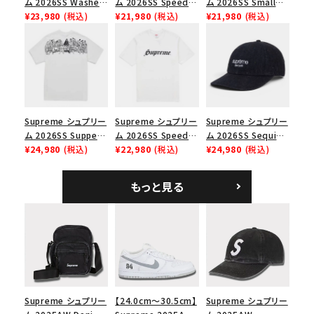
ム 2026SS Washed
ム 2026SS Speed
ム 2026SS Small
Chino Twill Camp
¥23,980
(税込)
Tee スピードTシャツ
¥21,980
(税込)
Box Tee スモールボ
¥21,980
(税込)
Cap ウォッシュド チ
ブラック
ックスTシャツ ブラッ
ノツイル キャンプキャ
ク
ップ ブラック
Supreme シュプリー
Supreme シュプリー
Supreme シュプリー
ム 2026SS Supper
ム 2026SS Speed
ム 2026SS Sequin
Tee サパーTシャツ
¥24,980
(税込)
Tee スピードTシャツ
¥22,980
(税込)
Denim Classic
¥24,980
(税込)
ホワイト
ホワイト
Logo 6-Panel シ
ークインデニム クラ
もっと見る
シックロゴ 6パネルキ
ャップ ブラック
Supreme シュプリー
【24.0cm～30.5cm】
Supreme シュプリー