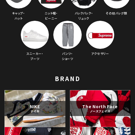
キャップ・
ニット帽・
バックパック・
その他バッグ類
ハット
ビーニー
リュック
スニーカー・
パンツ・
アクセサリー
ブーツ
ショーツ
BRAND
NIKE
The North Face
ナイキ
ノースフェイス