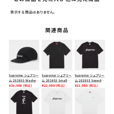
表示する商品はありません。
関連商品
Supreme シュプリー
Supreme シュプリー
Supreme シュプリー
ム 2026SS Washed
ム 2026SS Small
ム 2026SS Speed
Chino Twill Camp
¥23,980
(税込)
Box Tee スモールボ
¥21,980
(税込)
Tee スピードTシャツ
¥21,980
(税込)
Cap ウォッシュド チ
ックスTシャツ ブラッ
ブラック
ノツイル キャンプキャ
ク
ップ ブラック