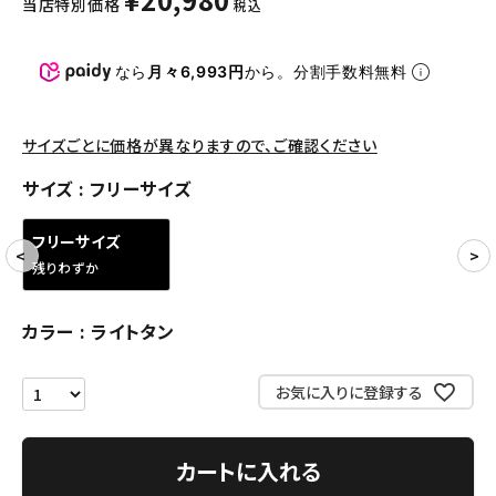
当店特別価格
税込
パンツ・ショーツ
アクセサリー
なら
月々6,993円
から。分割手数料無料
COLLABORATION BRAND
サイズごとに価格が異なりますので、ご確認ください
SEASON
サイズ
フリーサイズ
CONTENTS
フリーサイズ
残りわずか
ACCOUNT MENU
ようこそ ゲスト 様
カラー
ライトタン
meeting_room
person
ログイン
会員登録
お気に入りに登録する
Follow us
カートに入れる