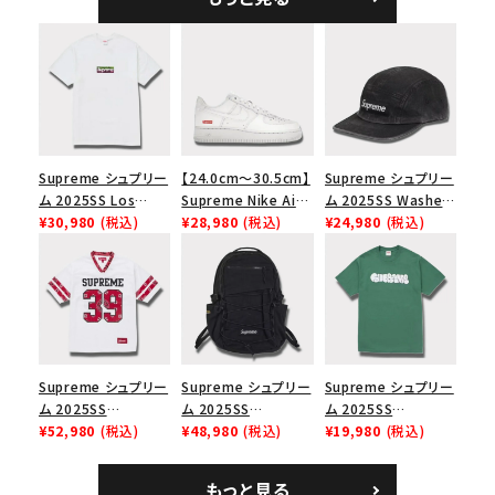
Supreme シュプリー
【24.0cm～30.5cm】
Supreme シュプリー
ム 2025SS Los
Supreme Nike Air
ム 2025SS Washed
Angeles Fire Relief
¥30,980
(税込)
Force 1 Low シュプ
¥28,980
(税込)
Chino Twill Camp
¥24,980
(税込)
Box Logo Tee ファ
リーム ナイキエアフォ
Cap ウォッシュチノツ
イヤーリリーフボック
ース１スニーカー シ
イルキャンプキャップ
スロゴTシャツ ホワ
ューズ ホワイト
ブラック 黒
イト 白
Supreme シュプリー
Supreme シュプリー
Supreme シュプリー
ム 2025SS
ム 2025SS
ム 2025SS
Bandana Football
¥52,980
(税込)
Backpack バックパッ
¥48,980
(税込)
Homerun Tee ホー
¥19,980
(税込)
Jersey バンダナ フッ
ク ブラック 黒
ムランTシャツ ライト
トボール ジャージ ホ
パイン
もっと見る