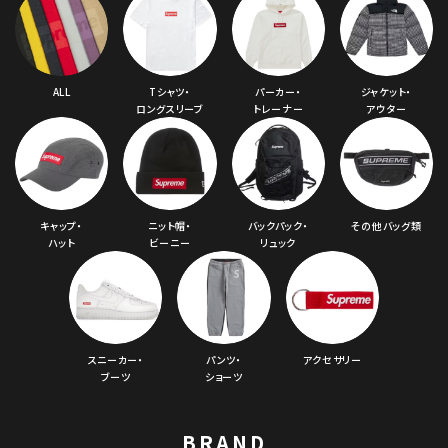
ALL
Tシャツ・
パーカー・
ジャケット・
ロングスリーブ
トレーナー
アウター
キャップ・
ニット帽・
バックパック・
その他バッグ類
ハット
ビーニー
リュック
スニーカー・
パンツ・
アクセサリー
ブーツ
ショーツ
BRAND