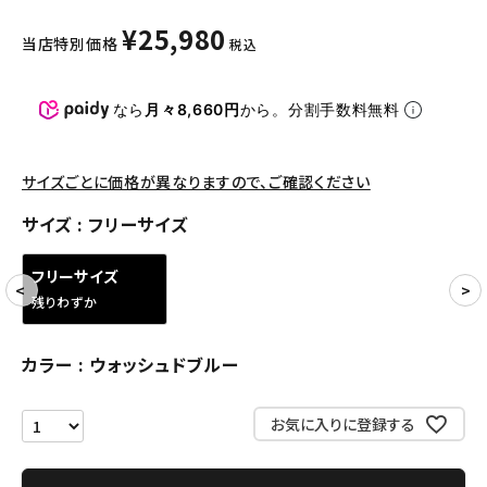
パンツ・ショーツ
¥
25,980
当店特別価格
税込
アクセサリー
COLLABORATION BRAND
なら
月々8,660円
から。分割手数料無料
SEASON
サイズごとに価格が異なりますので、ご確認ください
CONTENTS
サイズ
フリーサイズ
ACCOUNT MENU
フリーサイズ
ようこそ ゲスト 様
残りわずか
meeting_room
person
ログイン
会員登録
カラー
ウォッシュドブルー
お気に入りに登録する
Follow us