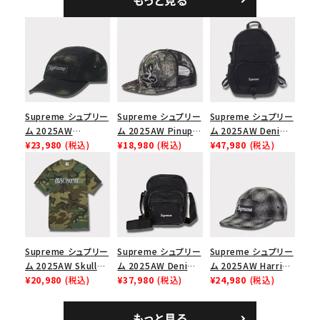
ック
シックロゴ 6パネルキ
ャップ ブラック
Supreme シュプリー
Supreme シュプリー
Supreme シュプリー
ム 2025AW
ム 2025AW Pinup
ム 2025AW Denim
Overdyed Camp
¥23,980
(税込)
Mesh Back 5-Panel
¥18,980
(税込)
Backpack デニム バ
¥47,980
(税込)
Cap オーバーダイド
Capピンアップ メッシ
ックパック ブラック
キャンプキャップ ブ
ュバック 5パネルキャ
ラック
ップ トゥルーティン
バーHTC フォールカ
モ
Supreme シュプリー
Supreme シュプリー
Supreme シュプリー
ム 2025AW Skull
ム 2025AW Denim
ム 2025AW Harris
Tee スカル Tシャ
¥20,980
(税込)
Shoulder Bag デニ
¥37,980
(税込)
Tweed Camp Cap
¥24,980
(税込)
ツ ウッドランドカモ
ム ショルダーバッグ
ハリスツイード キャ
ブラック
ンプキャップ ブラック
もっと見る