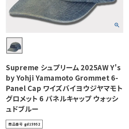
Grommet 6-
Panel Cap ワイ
ズバイヨウジヤマ
モト グロメット 6
NEW ITEMS
パネルキャップ ウ
ォッシュドブルー
CATEGORY
Tシャツ・ロングスリーブ
パーカー・トレーナー
ジャケット・アウター
Supreme シュプリーム 2025AW Y's
キャップ・ハット
by Yohji Yamamoto Grommet 6-
ニット帽・ビーニー
Panel Cap ワイズバイヨウジヤマモト
グロメット 6 パネルキャップ ウォッシ
バックパック・リュック
ュドブルー
その他バッグ類
スニーカー・ブーツ
商品番号
gd15952