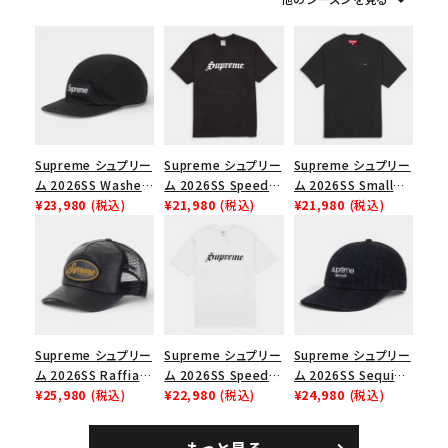
シーズンから探す
並び順
価格から探す
Supreme シュプリー
Supreme シュプリー
Supreme シュプリー
ム 2026SS Washed
ム 2026SS Speed
ム 2026SS Small
円 ～
円
Chino Twill Camp
¥23,980
(税込)
Tee スピードTシャツ
¥21,980
(税込)
Box Tee スモールボ
¥21,980
(税込)
Cap ウォッシュド チ
ブラック
ックスTシャツ ブラッ
在庫のない商品を表示する
ノツイル キャンプキャ
ク
ップ ブラック
絞り込んで検索する
Supreme シュプリー
Supreme シュプリー
Supreme シュプリー
ム 2026SS Raffia
ム 2026SS Speed
ム 2026SS Sequin
Mesh Back 5-Panel
¥25,980
(税込)
Tee スピードTシャツ
¥22,980
(税込)
Denim Classic
¥24,980
(税込)
ラフィアメッシュバック
ホワイト
Logo 6-Panel シ
5パネルキャップ ブラ
ークインデニム クラ
もっと見る