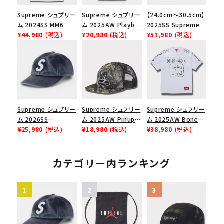
Supreme シュプリー
Supreme シュプリー
【24.0cm～30.5cm】
ム 2024SS MM6
ム 2025AW Playboi
2025SS Supreme
Maison Margiela
¥44,980
(税込)
Carti Tee プレイボ
¥20,980
(税込)
GOODENOUGH
¥51,980
(税込)
Box Logo Tee MM6
ーイカーティ Tシャツ
Nike Air Force 1
メゾンマルジェラボッ
ホワイト
Low AF1 シュプリー
クスロゴTシャツ ホ
ムグッドイナフ ナイキ
ワイト 白
エアフォース１スニー
カー シューズ ホワイ
ト
Supreme シュプリー
Supreme シュプリー
Supreme シュプリー
ム 2026SS
ム 2025AW Pinup
ム 2025AW Bones
Pigment Coated S
¥25,980
(税込)
Mesh Back 5-Panel
¥18,980
(税込)
Football Jersey ボ
¥38,980
(税込)
Logo 6-Panel ピグ
Capピンアップ メッシ
ーンズ フットボール
メントコーテッド Sロ
ュバック 5パネルキャ
ジャージ ホワイト
ゴ 6パネル ネイビー
ップ トゥルーティン
カテゴリー内ランキング
バーHTC フォールカ
モ