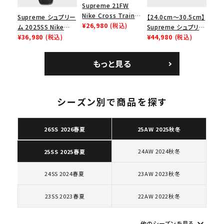
Supreme 21FW
Nike Cross Trainer
Supreme シュプリー
【24.0cm～30.5cm】
Low ナイキクロスト
¥26,980
(税込)
ム 2025SS Nike
Supreme シュプリー
レイナーロウ シュー
Leather Shoulder
¥36,980
(税込)
ム 2023AW Nike
¥44,980
(税込)
ズ ブラック
Bag ナイキレザーシ
Courtposite ナイキ
ョルダーバッグ ブラッ
コートポジット スニー
もっと見る
ク 黒
カー ホワイト 白
シーズン別で商品を探す
キーワードから探す
search
26SS 2026春夏
25AW 2025秋冬
人気ワード
2026SS
2025AW
2025SS
Tシャツ・ロングスリーブ
キャップ・ハット
パーカー・クルーネック
24AW 2024秋冬
25SS 2025春夏
ショルダー・ウエストバッグ
ボックスロゴ
ブラックスウェット
カテゴリーから探す
24SS 2024春夏
23AW 2023秋冬
23SS 2023春夏
22AW 2022秋冬
コラボレーションブランドから探す
keyboard_arrow_down
他のシーズンを見る