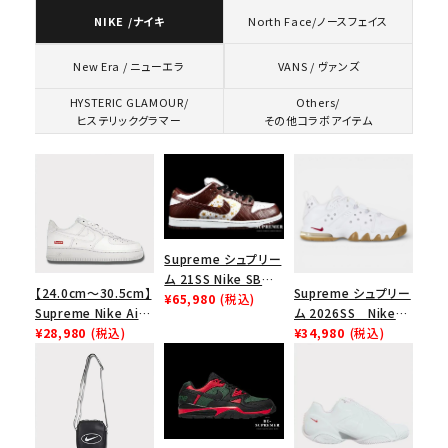
NIKE /ナイキ
North Face/ノースフェイス
VANS / ヴァンズ
New Era / ニューエラ
HYSTERIC GLAMOUR/
Others/
ヒステリックグラマー
その他コラボアイテム
Supreme シュプリー
ム 21SS Nike SB
【24.0cm～30.5cm】
Supreme シュプリー
Dunk Low ナイキSB
¥65,980
(税込)
Supreme Nike Air
ム 2026SS Nike
ダンクロウ スニーカ
Force 1 Low シュプ
¥28,980
(税込)
SB Air Max 2 CB 94
¥34,980
(税込)
ー ブラウン
リーム ナイキエアフォ
Low SP ナイキ SB
ース１スニーカー シ
エアマックス2 CB 94
ューズ ホワイト
ロー SP ホワイト