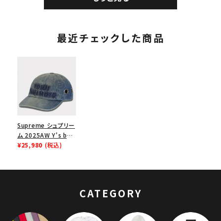
ワイト
最近チェックした商品
Supreme シュプリー
ム 2025AW Y's by
Yohji Yamamoto
¥25,980
(税込)
Grommet 6-Panel
Cap ワイズバイヨウ
ジヤマモト グロメット
6 パネルキャップ ウォ
CATEGORY
ッシュドブルー