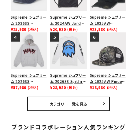
Supreme シュプリー
Supreme シュプリー
Supreme シュプリー
ム 2026SS
ム 2024AW Jordan
ム 2025AW
Pigment Coated S
¥25,980
(税込)
Drawstring Bag ジ
¥20,980
(税込)
Overdyed Camp
¥23,980
(税込)
Logo 6-Panel ピグ
ョーダンドローストリ
Cap オーバーダイド
メントコーテッド Sロ
ングバッグ バックパッ
キャンプキャップ ブ
ゴ 6パネル ネイビー
ク ブラック 黒
ラック
Supreme シュプリー
Supreme シュプリー
Supreme シュプリー
ム 2026SS
ム 2026SS Spitfire
ム 2025AW Pinup
Ghostface Arc
¥57,980
(税込)
L/S Tee スピットファ
¥28,980
(税込)
Mesh Back 5-Panel
¥18,980
(税込)
Hooded
イア ロングスリーブ
Capピンアップ メッシ
Sweatshirt ゴー
Tシャツ ホワイト
ュバック 5パネルキャ
カテゴリー一覧を見る
ストフェイス アークフ
ップ トゥルーティン
ーデッドスウェット パ
バーHTC フォールカ
ーカー アッシュグレ
モ
ー
ブランドコラボレーション人気ランキング