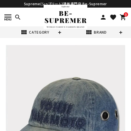
Supreme(シュプリーム)通販専門店 Be-Supremer
0
search
person
favorite
shopping_cart
view_module
view_module
CATEGORY
BRAND
search
Supreme シュプ
リーム 2025AW
Y's by Yohji
¥25,980
(税込)
Yamamoto