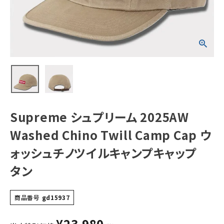
Cap ウォッシュチ
ノツイルキャンプ
キャップ タン
NEW ITEMS
CATEGORY
Tシャツ・ロングスリーブ
パーカー・トレーナー
ジャケット・アウター
Supreme シュプリーム 2025AW
キャップ・ハット
Washed Chino Twill Camp Cap ウ
ニット帽・ビーニー
ォッシュチノツイルキャンプキャップ
タン
バックパック・リュック
その他バッグ類
商品番号
gd15937
スニーカー・ブーツ
¥
23,980