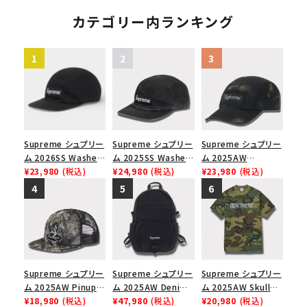
ジャージ ホワイト
クス ジップ ポケット
キャンプ キャップ ピ
カテゴリー内ランキング
ンク
Supreme シュプリー
Supreme シュプリー
Supreme シュプリー
ム 2026SS Washed
ム 2025SS Washed
ム 2025AW
Chino Twill Camp
¥23,980
(税込)
Chino Twill Camp
¥24,980
(税込)
Overdyed Camp
¥23,980
(税込)
Cap ウォッシュド チ
Cap ウォッシュチノツ
Cap オーバーダイド
ノツイル キャンプキャ
イルキャンプキャップ
キャンプキャップ ブ
ップ ブラック
ブラック 黒
ラック
Supreme シュプリー
Supreme シュプリー
Supreme シュプリー
ム 2025AW Pinup
ム 2025AW Denim
ム 2025AW Skull
Mesh Back 5-Panel
¥18,980
(税込)
Backpack デニム バ
¥47,980
(税込)
Tee スカル Tシャ
¥20,980
(税込)