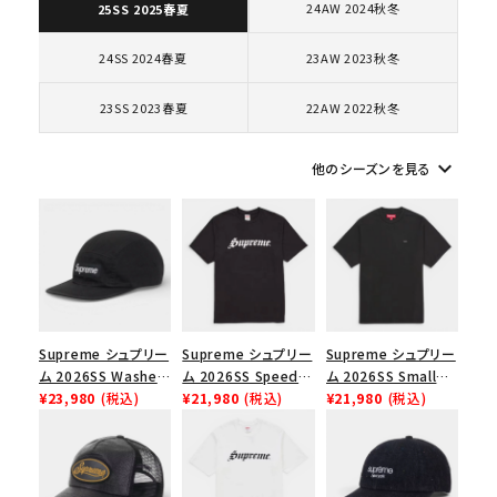
24AW 2024秋冬
25SS 2025春夏
コラボレーションブランドから探す
24SS 2024春夏
23AW 2023秋冬
23SS 2023春夏
22AW 2022秋冬
シーズンから探す
keyboard_arrow_down
他のシーズンを見る
並び順
価格から探す
円 ～
円
在庫のない商品を表示する
Supreme シュプリー
Supreme シュプリー
Supreme シュプリー
ム 2026SS Washed
ム 2026SS Speed
ム 2026SS Small
Chino Twill Camp
¥23,980
(税込)
Tee スピードTシャツ
¥21,980
(税込)
Box Tee スモールボ
¥21,980
(税込)
絞り込んで検索する
Cap ウォッシュド チ
ブラック
ックスTシャツ ブラッ
ノツイル キャンプキャ
ク
ップ ブラック