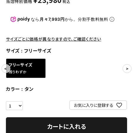
当店特別価格
税込
パンツ・ショーツ
アクセサリー
なら
月々7,993円
から。分割手数料無料
COLLABORATION BRAND
サイズごとに価格が異なりますので、ご確認ください
SEASON
サイズ
フリーサイズ
CONTENTS
フリーサイズ
残りわずか
ACCOUNT MENU
ようこそ ゲスト 様
カラー
タン
meeting_room
person
ログイン
会員登録
お気に入りに登録する
Follow us
カートに入れる