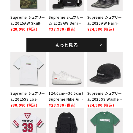
モ
Supreme シュプリー
Supreme シュプリー
Supreme シュプリー
ム 2025AW Skull
ム 2025AW Denim
ム 2025AW Harris
Tee スカル Tシャ
¥20,980
(税込)
Shoulder Bag デニ
¥37,980
(税込)
Tweed Camp Cap
¥24,980
(税込)
ツ ウッドランドカモ
ム ショルダーバッグ
ハリスツイード キャ
ブラック
ンプキャップ ブラック
もっと見る
Supreme シュプリー
【24.0cm～30.5cm】
Supreme シュプリー
ム 2025SS Los
Supreme Nike Air
ム 2025SS Washed
Angeles Fire Relief
¥30,980
(税込)
Force 1 Low シュプ
¥28,980
(税込)
Chino Twill Camp
¥24,980
(税込)
Box Logo Tee ファ
リーム ナイキエアフォ
Cap ウォッシュチノツ
イヤーリリーフボック
ース１スニーカー シ
イルキャンプキャップ
スロゴTシャツ ホワ
ューズ ホワイト
ブラック 黒
イト 白