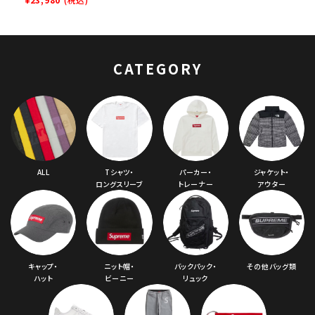
Twill Camp Cap ウ
ォッシュチノツイルキ
ャンプキャップ タン
CATEGORY
ALL
Tシャツ・
パーカー・
ジャケット・
ロングスリーブ
トレーナー
アウター
キャップ・
ニット帽・
バックパック・
その他バッグ類
ハット
ビーニー
リュック