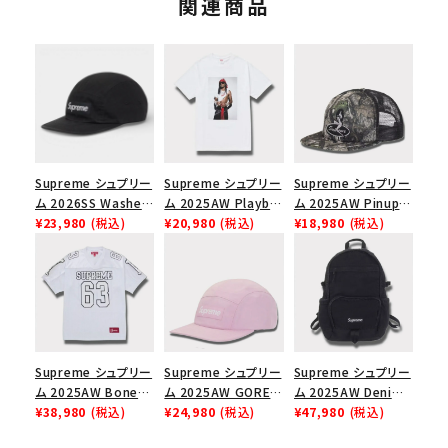
関連商品
Supreme シュプリー
Supreme シュプリー
Supreme シュプリー
ム 2026SS Washed
ム 2025AW Playboi
ム 2025AW Pinup
Chino Twill Camp
¥23,980
(税込)
Carti Tee プレイボ
¥20,980
(税込)
Mesh Back 5-Panel
¥18,980
(税込)
Cap ウォッシュド チ
ーイカーティ Tシャツ
Capピンアップ メッシ
ノツイル キャンプキャ
ホワイト
ュバック 5パネルキャ
ップ ブラック
ップ トゥルーティン
バーHTC フォールカ
モ
Supreme シュプリー
Supreme シュプリー
Supreme シュプリー
ム 2025AW Bones
ム 2025AW GORE-
ム 2025AW Denim
Football Jersey ボ
¥38,980
(税込)
TEX Zip Pocket
¥24,980
(税込)
Backpack デニム バ
¥47,980
(税込)
ーンズ フットボール
Camp Cap ゴアテッ
ックパック ブラック