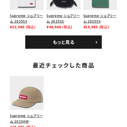
Supreme シュプリー
Supreme シュプリー
Supreme シュプリー
ム 2025SS
ム 2025SS
ム 2025SS
Bandana Football
¥52,980
(税込)
Backpack バックパッ
¥48,980
(税込)
Homerun Tee ホー
¥19,980
(税込)
Jersey バンダナ フッ
ク ブラック 黒
ムランTシャツ ライト
トボール ジャージ ホ
パイン
もっと見る
ワイト
最近チェックした商品
Supreme シュプリー
ム 2025AW
Washed Chino
¥23,980
(税込)