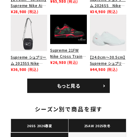
Dunk Low ナイキSB
¥65,980
(税込)
Supreme Nike Air
ム 2026SS Nike
ダンクロウ スニーカ
Force 1 Low シュプ
¥28,980
(税込)
SB Air Max 2 CB 94
¥34,980
(税込)
ー ブラウン
リーム ナイキエアフォ
Low SP ナイキ SB
ース１スニーカー シ
エアマックス2 CB 94
ューズ ホワイト
ロー SP ホワイト
Supreme 21FW
Nike Cross Trainer
Supreme シュプリー
【24.0cm～30.5cm】
Low ナイキクロスト
¥26,980
(税込)
ム 2025SS Nike
Supreme シュプリー
レイナーロウ シュー
Leather Shoulder
¥36,980
(税込)
ム 2023AW Nike
¥44,980
(税込)
ズ ブラック
Bag ナイキレザーシ
Courtposite ナイキ
ョルダーバッグ ブラッ
コートポジット スニー
もっと見る
キーワードから探す
ク 黒
カー ホワイト 白
search
人気ワード
2026SS
2025AW
2025SS
Tシャツ・ロングスリーブ
シーズン別で商品を探す
キャップ・ハット
パーカー・クルーネック
ショルダー・ウエストバッグ
ボックスロゴ
ブラックスウェット
26SS 2026春夏
25AW 2025秋冬
カテゴリーから探す