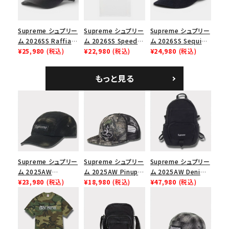
Supreme シュプリー
Supreme シュプリー
Supreme シュプリー
ム 2026SS Raffia
ム 2026SS Speed
ム 2026SS Sequin
Mesh Back 5-Panel
¥25,980
(税込)
Tee スピードTシャツ
¥22,980
(税込)
Denim Classic
¥24,980
(税込)
ラフィアメッシュバック
ホワイト
Logo 6-Panel シ
5パネルキャップ ブラ
ークインデニム クラ
もっと見る
ック
シックロゴ 6パネルキ
ャップ ブラック
Supreme シュプリー
Supreme シュプリー
Supreme シュプリー
ム 2025AW
ム 2025AW Pinup
ム 2025AW Denim
Overdyed Camp
¥23,980
(税込)
Mesh Back 5-Panel
¥18,980
(税込)
Backpack デニム バ
¥47,980
(税込)
Cap オーバーダイド
Capピンアップ メッシ
ックパック ブラック
キャンプキャップ ブ
ュバック 5パネルキャ
ラック
ップ トゥルーティン
バーHTC フォールカ