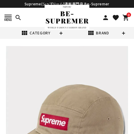
Supreme(シュプリーム)通販専門店 Be-Supremer
0
search
person
favorite
shopping_cart
view_module
view_module
CATEGORY
BRAND
search
Supreme シュプ
リーム 2025AW
Washed Chino
¥23,980
(税込)
Twill Camp