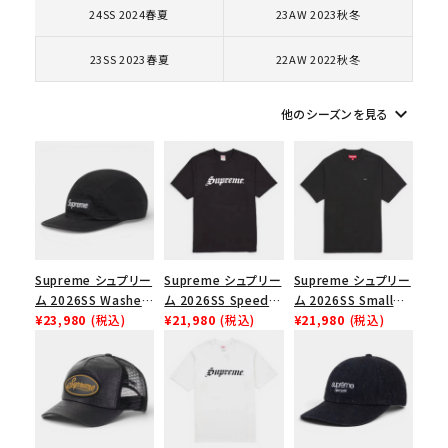
24SS 2024春夏
23AW 2023秋冬
コラボレーションブランドから探す
23SS 2023春夏
22AW 2022秋冬
シーズンから探す
keyboard_arrow_down
他のシーズンを見る
並び順
価格から探す
円 ～
円
Supreme シュプリー
Supreme シュプリー
Supreme シュプリー
在庫のない商品を表示する
ム 2026SS Washed
ム 2026SS Speed
ム 2026SS Small
Chino Twill Camp
¥23,980
(税込)
Tee スピードTシャツ
¥21,980
(税込)
Box Tee スモールボ
¥21,980
(税込)
Cap ウォッシュド チ
ブラック
ックスTシャツ ブラッ
絞り込んで検索する
ノツイル キャンプキャ
ク
ップ ブラック