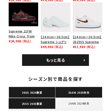
リーム ナイキエアフォ
Low SP ナイキ SB
Bag ナイキレザーシ
ース１スニーカー シ
エアマックス2 CB 94
ョルダーバッグ ブラッ
ューズ ホワイト
ロー SP ホワイト
ク 黒
Supreme 21FW
Nike Cross Trainer
【24.0cm～30.5cm】
【24.0cm～30.5cm】
Low ナイキクロスト
¥26,980
(税込)
Supreme シュプリー
2025SS Supreme
レイナーロウ シュー
ム 2023AW Nike
¥44,980
(税込)
GOODENOUGH
¥51,980
(税込)
ズ ブラック
Courtposite ナイキ
Nike Air Force 1
コートポジット スニー
Low AF1 シュプリー
もっと見る
カー ホワイト 白
ムグッドイナフ ナイキ
キーワードから探す
エアフォース１スニー
カー シューズ ホワイ
search
ト
シーズン別で商品を探す
人気ワード
2026SS
2025AW
2025SS
Tシャツ・ロングスリーブ
キャップ・ハット
パーカー・クルーネック
26SS 2026春夏
25AW 2025秋冬
ショルダー・ウエストバッグ
ボックスロゴ
ブラックスウェット
カテゴリーから探す
24AW 2024秋冬
25SS 2025春夏