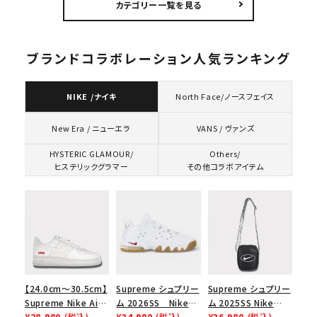
カテゴリー一覧を見る
ク 黒
ブランドコラボレーション人気ランキング
NIKE /ナイキ
North Face/ノースフェイス
VANS / ヴァンズ
New Era / ニューエラ
HYSTERIC GLAMOUR/
Others/
ヒステリックグラマー
その他コラボアイテム
【24.0cm～30.5cm】
Supreme シュプリー
Supreme シュプリー
Supreme Nike Air
ム 2026SS Nike
ム 2025SS Nike
Force 1 Low シュプ
¥28,980
(税込)
SB Air Max 2 CB 94
¥34,980
(税込)
Leather Shoulder
¥36,980
(税込)