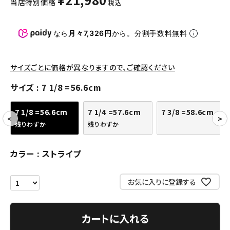
当店特別価格
税込
パンツ・ショーツ
アクセサリー
なら
月々7,326円
から。分割手数料無料
COLLABORATION BRAND
サイズごとに価格が異なりますので、ご確認ください
SEASON
サイズ
7 1/8 =56.6cm
CONTENTS
7 1/8 =56.6cm
7 1/4 =57.6cm
7 3/8 =58.6cm
残りわずか
残りわずか
ACCOUNT MENU
ようこそ ゲスト 様
カラー
ストライプ
meeting_room
person
ログイン
会員登録
お気に入りに登録する
Follow us
カートに入れる