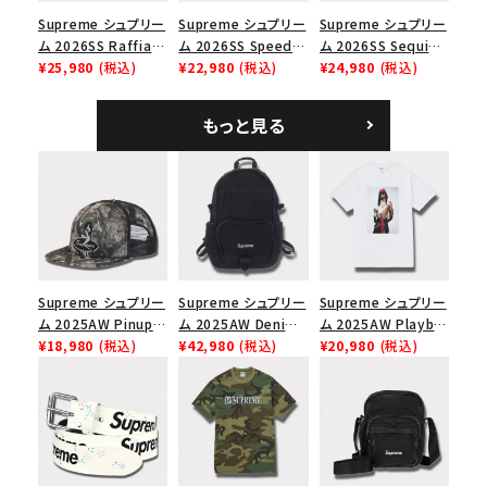
Supreme シュプリー
Supreme シュプリー
Supreme シュプリー
ム 2026SS Raffia
ム 2026SS Speed
ム 2026SS Sequin
Mesh Back 5-Panel
¥25,980
(税込)
Tee スピードTシャツ
¥22,980
(税込)
Denim Classic
¥24,980
(税込)
ラフィアメッシュバック
ホワイト
Logo 6-Panel シ
5パネルキャップ ブラ
ークインデニム クラ
もっと見る
ック
シックロゴ 6パネルキ
ャップ ブラック
Supreme シュプリー
Supreme シュプリー
Supreme シュプリー
ム 2025AW Pinup
ム 2025AW Denim
ム 2025AW Playboi
Mesh Back 5-Panel
¥18,980
(税込)
Backpack デニム バ
¥42,980
(税込)
Carti Tee プレイボ
¥20,980
(税込)
Capピンアップ メッシ
ックパック ブラック
ーイカーティ Tシャツ
ュバック 5パネルキャ
ホワイト
ップ トゥルーティン
バーHTC フォールカ
モ