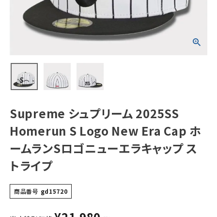
Cap ホームランS
ロゴニューエラキ
ャップ ストライプ
NEW ITEMS
CATEGORY
Tシャツ・ロングスリーブ
パーカー・トレーナー
ジャケット・アウター
Supreme シュプリーム 2025SS
キャップ・ハット
Homerun S Logo New Era Cap ホ
ニット帽・ビーニー
ームランSロゴニューエラキャップ ス
トライプ
バックパック・リュック
その他バッグ類
商品番号
gd15720
スニーカー・ブーツ
¥
21,980