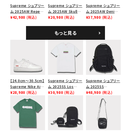
Supreme シュプリー
Supreme シュプリー
Supreme シュプリー
ム 2025AW Repeat
ム 2025AW Skull
ム 2025AW Denim
Leather Belt リピー
¥42,980
(税込)
Tee スカル Tシャ
¥20,980
(税込)
Shoulder Bag デニ
¥37,980
(税込)
ト レザー ベルト フロ
ツ ウッドランドカモ
ム ショルダーバッグ
ーラル
ブラック
もっと見る
【24.0cm～30.5cm】
Supreme シュプリー
Supreme シュプリー
Supreme Nike Air
ム 2025SS Los
ム 2025SS
Force 1 Low シュプ
¥28,980
(税込)
Angeles Fire Relief
¥30,980
(税込)
Backpack バックパッ
¥48,980
(税込)
リーム ナイキエアフォ
Box Logo Tee ファ
ク ブラック 黒
ース１スニーカー シ
イヤーリリーフボック
ューズ ホワイト
スロゴTシャツ ホワ
イト 白