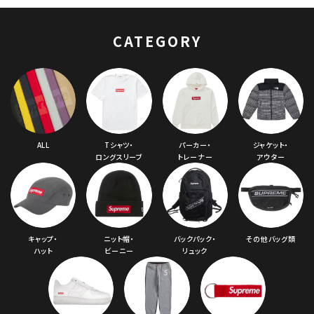
ムランSロゴニューエ
ラキャップ ストライプ
CATEGORY
ALL
Tシャツ・
パーカー・
ジャケット・
ロングスリーブ
トレーナー
アウター
キャップ・
ニット帽・
バックパック・
その他バッグ類
ハット
ビーニー
リュック