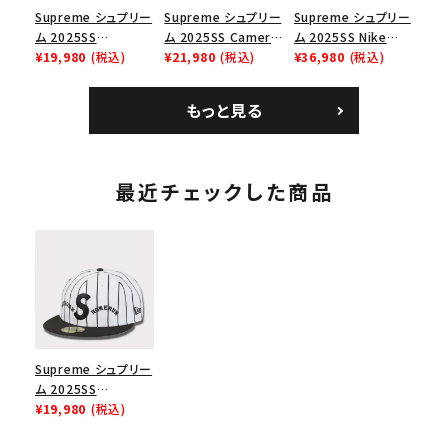
Supreme シュプリー
Supreme シュプリー
Supreme シュプリー
ム 2025SS
ム 2025SS Camera
ム 2025SS Nike
Homerun Tee ホー
¥19,980
(税込)
Bag + Mini Pouch
¥21,980
(税込)
Leather Shoulder
¥36,980
(税込)
ムランTシャツ ライト
カメラバッグ ミニポー
Bag ナイキレザーシ
パイン
チ ブラック 黒
ョルダーバッグ ブラッ
もっと見る
ク 黒
最近チェックした商品
Supreme シュプリー
ム 2025SS
Homerun S Logo
¥19,980
(税込)
New Era Cap ホー