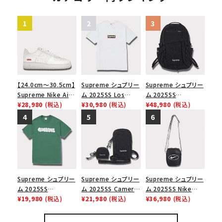
【24.0cm～30.5cm】
Supreme シュプリー
Supreme シュプリー
Supreme Nike Air
ム 2025SS Los
ム 2025SS
Force 1 Low シュプ
¥28,980
(税込)
Angeles Fire Relief
¥30,980
(税込)
Backpack バックパッ
¥48,980
(税込)
リーム ナイキエアフォ
Box Logo Tee ファ
ク ブラック 黒
ース１スニーカー シ
イヤーリリーフボック
ューズ ホワイト
スロゴTシャツ ホワ
イト 白
Supreme シュプリー
Supreme シュプリー
Supreme シュプリー
ム 2025SS
ム 2025SS Camera
ム 2025SS Nike
Homerun Tee ホー
¥19,980
(税込)
Bag + Mini Pouch
¥21,980
(税込)
Leather Shoulder
¥36,980
(税込)
ムランTシャツ ライト
カメラバッグ ミニポー
Bag ナイキレザーシ
パイン
チ ブラック 黒
ョルダーバッグ ブラッ