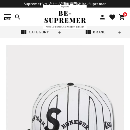
Supreme(シュプリーム)通販専門店 Be-Supremer
0
search
person
favorite
shopping_cart
view_module
view_module
CATEGORY
BRAND
search
Supreme シュプ
リーム 2025SS
Homerun S
¥19,980
(税込)
Logo New Era