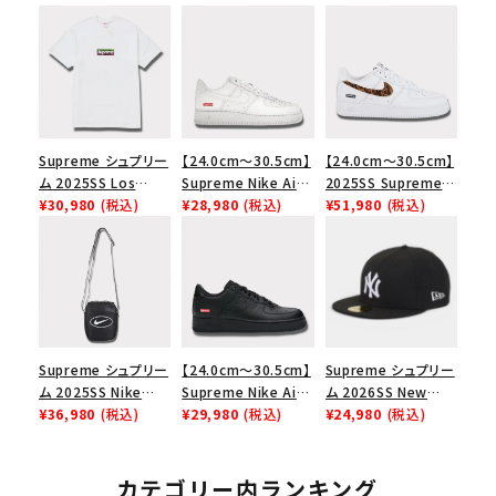
Supreme シュプリー
【24.0cm～30.5cm】
【24.0cm～30.5cm】
ム 2025SS Los
Supreme Nike Air
2025SS Supreme
Angeles Fire Relief
¥30,980
(税込)
Force 1 Low シュプ
¥28,980
(税込)
GOODENOUGH
¥51,980
(税込)
Box Logo Tee ファ
リーム ナイキエアフォ
Nike Air Force 1
イヤーリリーフボック
ース１スニーカー シ
Low AF1 シュプリー
スロゴTシャツ ホワ
ューズ ホワイト
ムグッドイナフ ナイキ
イト 白
エアフォース１スニー
カー シューズ ホワイ
ト
Supreme シュプリー
【24.0cm～30.5cm】
Supreme シュプリー
ム 2025SS Nike
Supreme Nike Air
ム 2026SS New
Leather Shoulder
¥36,980
(税込)
Force 1 Low シュプ
¥29,980
(税込)
York Yankees New
¥24,980
(税込)
Bag ナイキレザーシ
リーム ナイキエアフォ
Era Cap ニューヨー
ョルダーバッグ ブラッ
ース１スニーカー シ
クヤンキース ニュー
ク 黒
ューズ ブラック
エラ キャップ ブラック
カテゴリー内ランキング