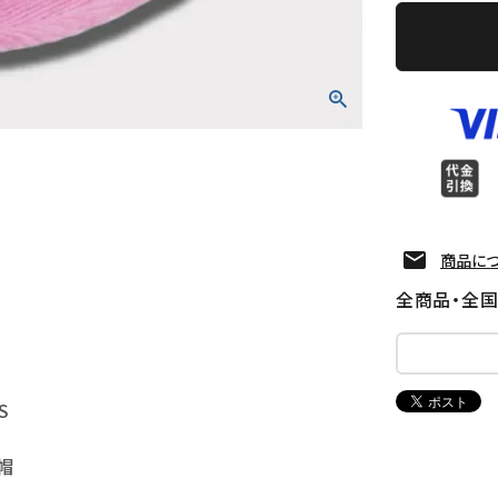
商品に
全商品・全
S
帽