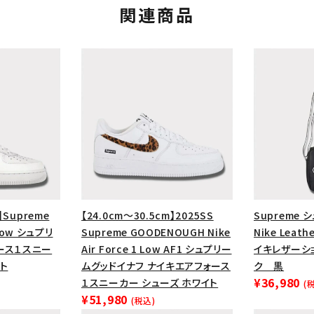
円 ～
円
関連商品
Tシャツ・ロングスリーブ
キャ
パーカー・クルーネック
ショル
ボックスロゴ
ブラックスウェッ
在庫のない商品を表示する
絞り込んで検索する
】Supreme
【24.0cm～30.5cm】2025SS
Supreme 
1 Low シュプリ
Supreme GOODENOUGH Nike
Nike Leath
ース１スニー
Air Force 1 Low AF1 シュプリー
イキレザーシ
ト
ムグッドイナフ ナイキエアフォース
ク 黒
¥36,980
１スニーカー シューズ ホワイト
(
¥51,980
(税込)