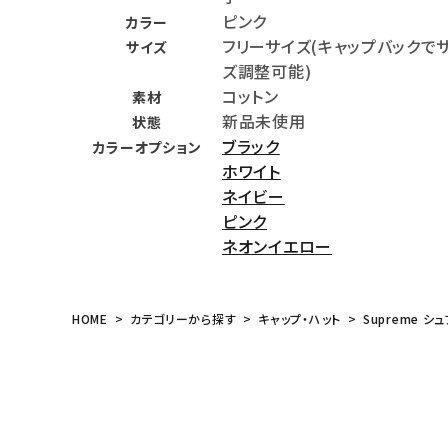
ピンク
カラー
meeting_room
person
ログイン
会員登録
フリーサイズ(キャップバックで
サイズ
ズ調整可能)
コットン
Follow us
素材
新品未使用
状態
ブラック
カラーオプション
ホワイト
ネイビー
ピンク
ネオンイエロー
HOME
カテゴリーから探す
キャップ・ハット
Supreme シュ