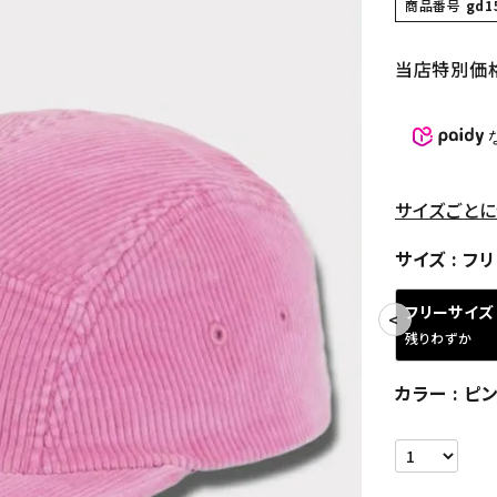
商品番号
gd1
当店特別価
サイズごとに
サイズ
フリ
フリーサイズ
残りわずか
カラー
ピ