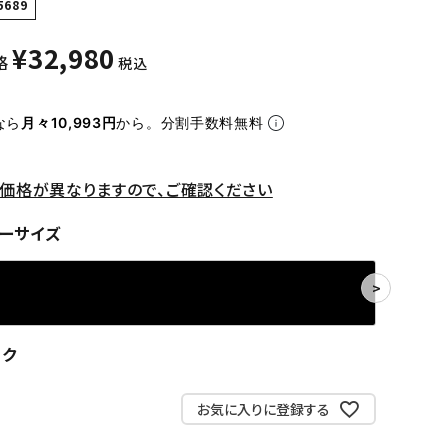
5689
¥
32,980
格
税込
なら
月々10,993円
から。分割手数料無料
価格が異なりますので、ご確認ください
ーサイズ
ンク
お気に入りに登録する