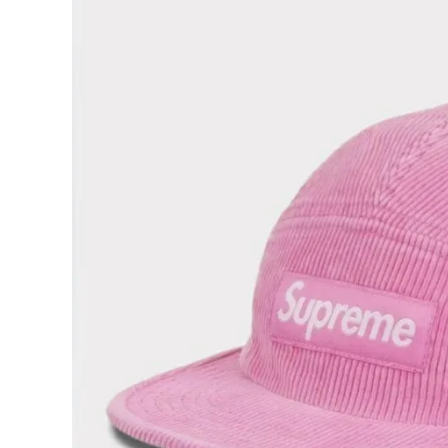
Supreme
シュプリー
ム
¥32,980
2025SS
(税込)
Corduro
y Camp
Cap コー
デュロイ
キャンプキ
ャップ ピン
NEW ITEMS
ク
CATEGORY
Tシャツ・ロングスリーブ
パーカー・トレーナー
ジャケット・アウター
キャップ・ハット
ニット帽・ビーニー