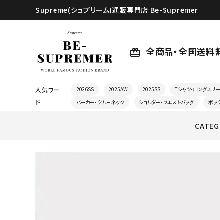
Supreme(シュプリーム)通販専門店 Be-Supremer
全商品・全国送料
card_giftcard
人気ワー
2026SS
2025AW
2025SS
Tシャツ・ロングスリー
ド
パーカー・クルーネック
ショルダー・ウエストバッグ
ボッ
CATEG
search