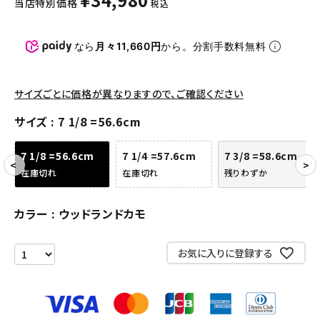
当店特別価格
税込
パンツ・ショーツ
アクセサリー
なら
月々11,660円
から。分割手数料無料
COLLABORATION BRAND
サイズごとに価格が異なりますので、ご確認ください
SEASON
サイズ
7 1/8 =56.6cm
CONTENTS
7 1/8 =56.6cm
7 1/4 =57.6cm
7 3/8 =58.6cm
在庫切れ
在庫切れ
残りわずか
ACCOUNT MENU
ようこそ ゲスト 様
カラー
ウッドランドカモ
meeting_room
person
ログイン
会員登録
お気に入りに登録する
Follow us