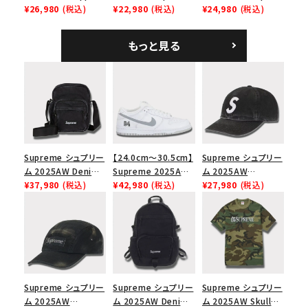
Tee サパーTシャツ
¥26,980
(税込)
Tee スピードTシャツ
¥22,980
(税込)
Denim Classic
¥24,980
(税込)
ホワイト
ホワイト
Logo 6-Panel シ
ークインデニム クラ
もっと見る
シックロゴ 6パネルキ
ャップ ブラック
Supreme シュプリー
【24.0cm～30.5cm】
Supreme シュプリー
ム 2025AW Denim
Supreme 2025AW
ム 2025AW
Shoulder Bag デニ
¥37,980
(税込)
Nike SB Dunk Low
¥42,980
(税込)
Pigment Coated
¥27,980
(税込)
ム ショルダーバッグ
ナイキ SB ダンク ロ
2-Tone S Logo 6-
ブラック
ー スニーカー ホワイ
Panel Cap ピグメン
ト
トコーテッド 2トーン
エスロゴ 6パネルキャ
ップ ブラック
Supreme シュプリー
Supreme シュプリー
Supreme シュプリー
ム 2025AW
ム 2025AW Denim
ム 2025AW Skull