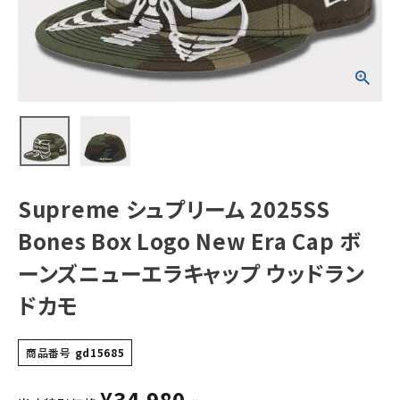
Cap ボーンズニ
ューエラキャップ
ウッドランドカモ
NEW ITEMS
CATEGORY
Tシャツ・ロングスリーブ
パーカー・トレーナー
ジャケット・アウター
Supreme シュプリーム 2025SS
キャップ・ハット
Bones Box Logo New Era Cap ボ
ニット帽・ビーニー
ーンズニューエラキャップ ウッドラン
ドカモ
バックパック・リュック
その他バッグ類
商品番号
gd15685
スニーカー・ブーツ
¥
34,980