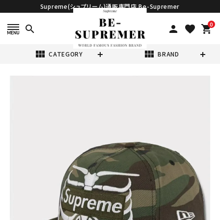
Supreme(シュプリーム)通販専門店 Be-Supremer
0
search
person
favorite
shopping_cart
view_module
view_module
CATEGORY
BRAND
search
Supreme シュプ
リーム 2025SS
Bones Box
¥22,980
(税込)
Logo New Era