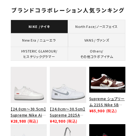
ブランドコラボレーション人気ランキング
NIKE /ナイキ
North Face/ノースフェイス
VANS / ヴァンズ
New Era / ニューエラ
HYSTERIC GLAMOUR/
Others/
ヒステリックグラマー
その他コラボアイテム
Supreme シュプリー
ム 21SS Nike SB
【24.0cm～30.5cm】
【24.0cm～30.5cm】
Dunk Low ナイキSB
¥65,980
(税込)
Supreme Nike Air
Supreme 2025AW
ダンクロウ スニーカ
Force 1 Low シュプ
¥28,980
(税込)
Nike SB Dunk Low
¥42,980
(税込)
ー ブラウン
リーム ナイキエアフォ
ナイキ SB ダンク ロ
ース１スニーカー シ
ー スニーカー ホワイ