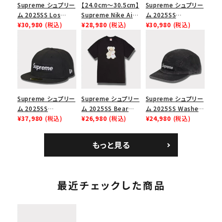
Supreme シュプリー
【24.0cm～30.5cm】
Supreme シュプリー
ム 2025SS Los
Supreme Nike Air
ム 2025SS
Angeles Fire Relief
¥30,980
(税込)
Force 1 Low シュプ
¥28,980
(税込)
SpongeBob
¥30,980
(税込)
Box Logo Tee ファ
リーム ナイキエアフォ
Castelli Racing L/S
イヤーリリーフボック
ース１スニーカー シ
Tee スポンジボブカ
スロゴTシャツ ホワ
ューズ ホワイト
ステリレーシングロン
イト 白
グスリーブTシャツ
ホワイト 白
Supreme シュプリー
Supreme シュプリー
Supreme シュプリー
ム 2025SS
ム 2025SS Bear
ム 2025SS Washed
Championship Box
¥37,980
(税込)
Tee ベア Tシャツ ブ
¥26,980
(税込)
Chino Twill Camp
¥24,980
(税込)
Logo New Era Cap
ラック 黒
Cap ウォッシュチノツ
チャンピオンシップボ
イルキャンプキャップ
もっと見る
ックスロゴニューエラ
ブラック 黒
キャップ ブラック 黒
最近チェックした商品