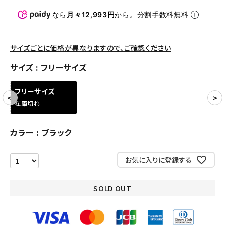
パンツ・ショーツ
なら
月々12,993円
から。分割手数料無料
アクセサリー
COLLABORATION BRAND
サイズごとに価格が異なりますので、ご確認ください
サイズ
フリーサイズ
SEASON
フリーサイズ
CONTENTS
在庫切れ
ACCOUNT MENU
カラー
ブラック
ようこそ ゲスト 様
お気に入りに登録する
meeting_room
person
ログイン
会員登録
SOLD OUT
Follow us