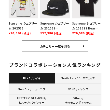
スロゴTシャツ ホワ
ューズ ホワイト
ゴ 6パネル ネイビー
イト 白
Supreme シュプリー
Supreme シュプリー
Supreme シュプリー
ム 2025SS
ム 2025SS
ム 2025SS Bear
SpongeBob
¥30,980
(税込)
Championship Box
¥37,980
(税込)
Tee ベア Tシャツ ブ
¥26,980
(税込)
Castelli Racing L/S
Logo New Era Cap
ラック 黒
Tee スポンジボブカ
チャンピオンシップボ
カテゴリー一覧を見る
ステリレーシングロン
ックスロゴニューエラ
グスリーブTシャツ
キャップ ブラック 黒
ホワイト 白
ブランドコラボレーション人気ランキング
NIKE /ナイキ
North Face/ノースフェイス
VANS / ヴァンズ
New Era / ニューエラ
HYSTERIC GLAMOUR/
Others/
ヒステリックグラマー
その他コラボアイテム