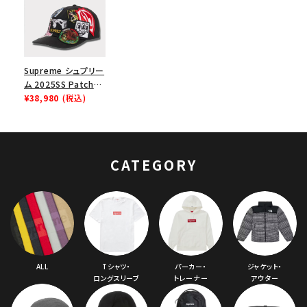
Supreme シュプリー
ム 2025SS Patches
6-Panel パッチ 6パ
¥38,980
(税込)
ネルキャップ ブラック
CATEGORY
ALL
Tシャツ・
パーカー・
ジャケット・
ロングスリーブ
トレーナー
アウター