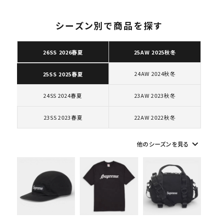
シーズン別で商品を探す
26SS 2026春夏
25AW 2025秋冬
キーワードから探す
24AW 2024秋冬
25SS 2025春夏
search
人気ワード
2026SS
2025AW
2025SS
Tシャツ・ロングスリーブ
24SS 2024春夏
23AW 2023秋冬
キャップ・ハット
パーカー・クルーネック
23SS 2023春夏
22AW 2022秋冬
ショルダー・ウエストバッグ
ボックスロゴ
ブラックスウェット
カテゴリーから探す
keyboard_arrow_down
他のシーズンを見る
コラボレーションブランドから探す
シーズンから探す