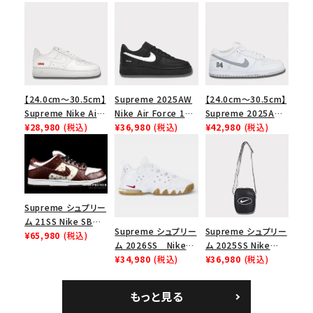
【24.0cm～30.5cm】
Supreme 2025AW
【24.0cm～30.5cm】
Supreme Nike Air
Nike Air Force 1
Supreme 2025AW
Force 1 Low シュプ
¥28,980
(税込)
Low シュプリーム ナ
¥36,980
(税込)
Nike SB Dunk Low
¥42,980
(税込)
リーム ナイキエアフォ
イキエアフォース１ス
ナイキ SB ダンク ロ
ース１スニーカー シ
ニーカー シューズ ブ
ー スニーカー ホワイ
ューズ ホワイト
ラック
ト
Supreme シュプリー
ム 21SS Nike SB
Supreme シュプリー
Supreme シュプリー
Dunk Low ナイキSB
¥65,980
(税込)
ム 2026SS Nike
ム 2025SS Nike
ダンクロウ スニーカ
SB Air Max 2 CB 94
¥34,980
(税込)
Leather Shoulder
¥36,980
(税込)
ー ブラウン
Low SP ナイキ SB
Bag ナイキレザーシ
エアマックス2 CB 94
ョルダーバッグ ブラッ
もっと見る
ロー SP ホワイト
ク 黒