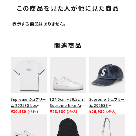
この商品を見た人が他に見た商品
表示する商品はありません。
関連商品
Supreme シュプリー
【24.0cm～30.5cm】
Supreme シュプリー
ム 2025SS Los
Supreme Nike Air
ム 2026SS
Angeles Fire Relief
¥30,980
(税込)
Force 1 Low シュプ
¥28,980
(税込)
Pigment Coated S
¥26,980
(税込)
Box Logo Tee ファ
リーム ナイキエアフォ
Logo 6-Panel ピグ
イヤーリリーフボック
ース１スニーカー シ
メントコーテッド Sロ
スロゴTシャツ ホワ
ューズ ホワイト
ゴ 6パネル ネイビー
イト 白