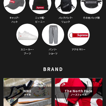
キャップ・
ニット帽・
バックパック・
その他バッグ類
ハット
ビーニー
リュック
スニーカー・
パンツ・
アクセサリー
ブーツ
ショーツ
BRAND
NIKE
The North Face
ナイキ
ノースフェイス