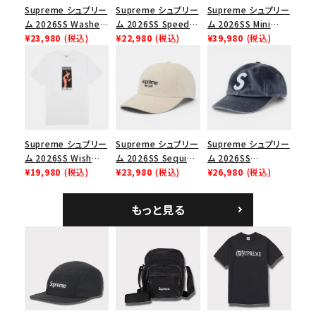
並び順
Supreme シュプリー
Supreme シュプリー
Supreme シュプリー
ム 2026SS Washed
ム 2026SS Speed
ム 2026SS Mini
Chino Twill Camp
¥23,980
(税込)
Tee スピードTシャツ
¥22,980
(税込)
Duffle Bag ミニダッ
¥39,980
(税込)
Cap ウォッシュド チ
ブラック
フルバッグ ブラック
価格から探す
ノツイル キャンプキャ
ップ ブラック
円 ～
円
在庫のない商品を表示する
Supreme シュプリー
Supreme シュプリー
Supreme シュプリー
絞り込んで検索する
ム 2026SS Wish
ム 2026SS Sequin
ム 2026SS
Tee ウィッシュTシ
¥19,980
(税込)
Denim Classic
¥23,980
(税込)
Pigment Coated S
¥26,980
(税込)
ャツ ホワイト
Logo 6-Panel シ
Logo 6-Panel ピグ
ークインデニム クラ
メントコーテッド Sロ
もっと見る
シックロゴ 6パネルキ
ゴ 6パネル ネイビー
ャップ ナチュラル