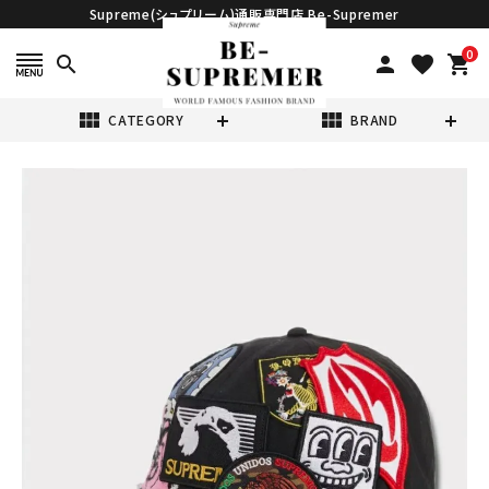
Supreme(シュプリーム)通販専門店 Be-Supremer
0
search
person
favorite
shopping_cart
view_module
view_module
CATEGORY
BRAND
search
Supreme シュプ
リーム 2025SS
Patches 6-
¥38,980
(税込)
Panel パッチ 6パ