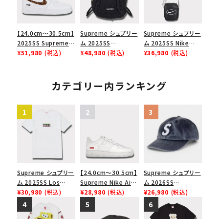
【24.0cm～30.5cm】
Supreme シュプリー
Supreme シュプリー
2025SS Supreme
ム 2025SS
ム 2025SS Nike
GOODENOUGH
¥51,980
(税込)
Backpack バックパッ
¥48,980
(税込)
Leather Shoulder
¥36,980
(税込)
Nike Air Force 1
ク ブラック 黒
Bag ナイキレザーシ
Low AF1 シュプリー
ョルダーバッグ ブラッ
ムグッドイナフ ナイキ
ク 黒
カテゴリー内ランキング
エアフォース１スニー
カー シューズ ホワイ
ト
Supreme シュプリー
【24.0cm～30.5cm】
Supreme シュプリー
ム 2025SS Los
Supreme Nike Air
ム 2026SS
Angeles Fire Relief
¥30,980
(税込)
Force 1 Low シュプ
¥28,980
(税込)
Pigment Coated S
¥26,980
(税込)
Box Logo Tee ファ
リーム ナイキエアフォ
Logo 6-Panel ピグ
イヤーリリーフボック
ース１スニーカー シ
メントコーテッド Sロ