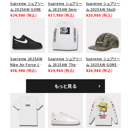
Supreme シュプリー
Supreme シュプリー
Supreme シュプリー
ム 2025AW GORE-
ム 2025AW Denim
ム 2025AW Skull
TEX Zip Pocket
¥24,980
(税込)
Shoulder Bag デニ
¥37,980
(税込)
Tee スカル Tシャツ
¥20,980
(税込)
Camp Cap ゴアテッ
ム ショルダーバッグ
ブラック
クス ジップ ポケット
ブラック
キャンプ キャップ ブ
ラック
Supreme 2025AW
Supreme シュプリー
Supreme シュプリー
Nike Air Force 1
ム 2025AW The
ム 2025AW GORE-
Low シュプリーム ナ
¥36,980
(税込)
Exorcist Mother
¥24,980
(税込)
TEX Zip Pocket
¥26,980
(税込)
イキエアフォース１ス
L/S Tee エクソシス
Camp Cap ゴアテッ
ニーカー シューズ ブ
ト マザー ロングスリ
クス ジップ ポケット
もっと見る
ラック
ーブTシャツ ホワイ
キャンプ キャップ リ
ト
アルツリーAPカモ