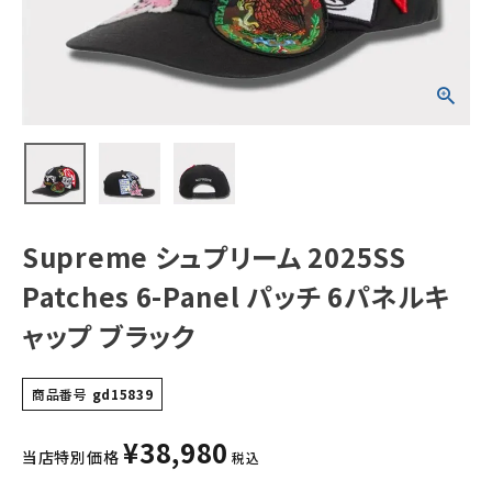
ネルキャップ ブラ
ック
NEW ITEMS
CATEGORY
Tシャツ・ロングスリーブ
パーカー・トレーナー
ジャケット・アウター
Supreme シュプリーム 2025SS
キャップ・ハット
Patches 6-Panel パッチ 6パネルキ
ニット帽・ビーニー
ャップ ブラック
バックパック・リュック
商品番号
gd15839
その他バッグ類
¥
38,980
スニーカー・ブーツ
当店特別価格
税込