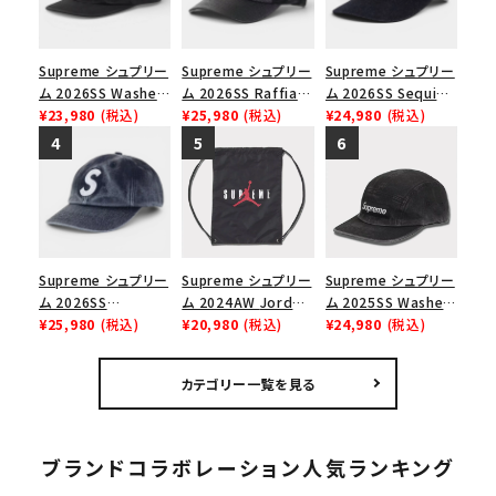
Supreme シュプリー
Supreme シュプリー
Supreme シュプリー
ム 2026SS Washed
ム 2026SS Raffia
ム 2026SS Sequin
Chino Twill Camp
¥23,980
(税込)
Mesh Back 5-Panel
¥25,980
(税込)
Denim Classic
¥24,980
(税込)
Cap ウォッシュド チ
ラフィアメッシュバック
Logo 6-Panel シ
ノツイル キャンプキャ
5パネルキャップ ブラ
ークインデニム クラ
ップ ブラック
ック
シックロゴ 6パネルキ
ャップ ブラック
Supreme シュプリー
Supreme シュプリー
Supreme シュプリー
ム 2026SS
ム 2024AW Jordan
ム 2025SS Washed
Pigment Coated S
¥25,980
(税込)
Drawstring Bag ジ
¥20,980
(税込)
Chino Twill Camp
¥24,980
(税込)
Logo 6-Panel ピグ
ョーダンドローストリ
Cap ウォッシュチノツ
メントコーテッド Sロ
ングバッグ バックパッ
イルキャンプキャップ
カテゴリー一覧を見る
ゴ 6パネル ネイビー
ク ブラック 黒
ブラック 黒
ブランドコラボレーション人気ランキング