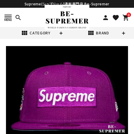
Supreme(シュプリーム)通販専門店 Be-Supremer
0
search
person
favorite
shopping_cart
view_module
view_module
CATEGORY
BRAND
search
Supreme シュプ
リーム 21FW No
Comp Box
¥19,980
(税込)
Logo New Era
Cap ノーコンプ
ボックスロゴニュ