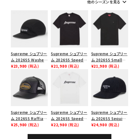
keyboard_arrow_down
他のシーズンを見る
シーズンから探す
並び順
価格から探す
Supreme シュプリー
Supreme シュプリー
Supreme シュプリー
円 ～
円
ム 2026SS Washed
ム 2026SS Speed
ム 2026SS Small
Chino Twill Camp
¥23,980
(税込)
Tee スピードTシャツ
¥21,980
(税込)
Box Tee スモールボ
¥21,980
(税込)
在庫のない商品を表示する
Cap ウォッシュド チ
ブラック
ックスTシャツ ブラッ
ノツイル キャンプキャ
ク
ップ ブラック
絞り込んで検索する
Supreme シュプリー
Supreme シュプリー
Supreme シュプリー
ム 2026SS Raffia
ム 2026SS Speed
ム 2026SS Sequin
Mesh Back 5-Panel
¥25,980
(税込)
Tee スピードTシャツ
¥22,980
(税込)
Denim Classic
¥24,980
(税込)
ラフィアメッシュバック
ホワイト
Logo 6-Panel シ
5パネルキャップ ブラ
ークインデニム クラ