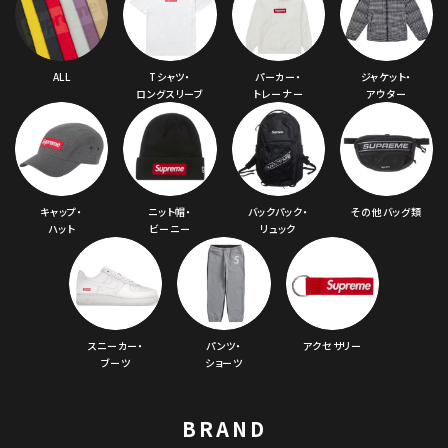
ALL
Tシャツ・
パーカー・
ジャケット・
ロングスリーブ
トレーナー
アウター
キャップ・
ニット帽・
バックパック・
その他バッグ類
ハット
ビーニー
リュック
スニーカー・
パンツ・
アクセサリー
ブーツ
ショーツ
BRAND