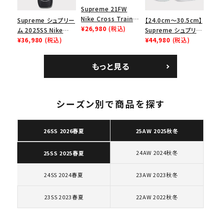
Supreme 21FW
Nike Cross Trainer
Supreme シュプリー
【24.0cm～30.5cm】
Low ナイキクロスト
¥26,980
(税込)
ム 2025SS Nike
Supreme シュプリー
レイナーロウ シュー
Leather Shoulder
¥36,980
(税込)
ム 2023AW Nike
¥44,980
(税込)
ズ ブラック
Bag ナイキレザーシ
Courtposite ナイキ
ョルダーバッグ ブラッ
コートポジット スニー
もっと見る
ク 黒
カー ホワイト 白
キーワードから探す
シーズン別で商品を探す
search
人気ワード
2026SS
2025AW
2025SS
Tシャツ・ロングスリーブ
26SS 2026春夏
25AW 2025秋冬
キャップ・ハット
パーカー・クルーネック
24AW 2024秋冬
25SS 2025春夏
ショルダー・ウエストバッグ
ボックスロゴ
ブラックスウェット
カテゴリーから探す
24SS 2024春夏
23AW 2023秋冬
23SS 2023春夏
22AW 2022秋冬
コラボレーションブランドから探す