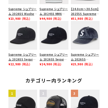
Supreme シュプリー
Supreme シュプリー
【24.0cm～30.5cm】
ム 2026SS Washed
ム 2024SS MM6
2025SS Supreme
Chino Twill Camp
¥23,980
(税込)
Maison Margiela
¥44,980
(税込)
GOODENOUGH
¥51,980
(税込)
Cap ウォッシュド チ
Box Logo Tee MM6
Nike Air Force 1
ノツイル キャンプキャ
メゾンマルジェラボッ
Low AF1 シュプリー
ップ ブラック
クスロゴTシャツ ホ
ムグッドイナフ ナイキ
ワイト 白
エアフォース１スニー
カー シューズ ホワイ
ト
Supreme シュプリー
Supreme シュプリー
Supreme シュプリー
ム 2026SS Sequin
ム 2026SS Sequin
ム 2026SS
Denim Classic
¥22,980
(税込)
Denim Classic
¥24,980
(税込)
Pigment Coated S
¥25,980
(税込)
Logo 6-Panel シ
Logo 6-Panel シ
Logo 6-Panel ピグ
ークインデニム クラ
ークインデニム クラ
メントコーテッド Sロ
シックロゴ 6パネルキ
シックロゴ 6パネルキ
ゴ 6パネル ネイビー
カテゴリー内ランキング
ャップ インディゴ
ャップ ブラック