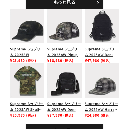
もっと見る
ック
シックロゴ 6パネルキ
ャップ ブラック
Supreme シュプリー
Supreme シュプリー
Supreme シュプリー
ム 2025AW
ム 2025AW Pinup
ム 2025AW Denim
Overdyed Camp
¥23,980
(税込)
Mesh Back 5-Panel
¥18,980
(税込)
Backpack デニム バ
¥47,980
(税込)
Cap オーバーダイド
Capピンアップ メッシ
ックパック ブラック
キャンプキャップ ブ
ュバック 5パネルキャ
ラック
ップ トゥルーティン
バーHTC フォールカ
モ
Supreme シュプリー
Supreme シュプリー
Supreme シュプリー
ム 2025AW Skull
ム 2025AW Denim
ム 2025AW Harris
Tee スカル Tシャ
¥20,980
(税込)
Shoulder Bag デニ
¥37,980
(税込)
Tweed Camp Cap
¥24,980
(税込)
ツ ウッドランドカモ
ム ショルダーバッグ
ハリスツイード キャ
ブラック
ンプキャップ ブラック