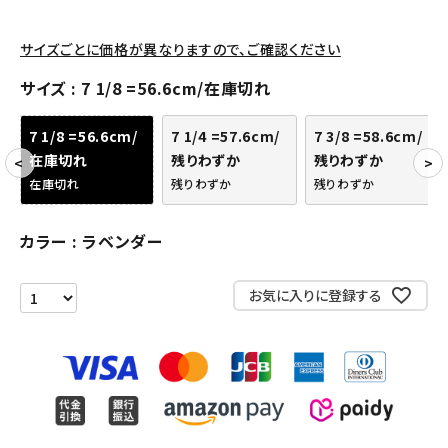
アクセサリー
サイズごとに価格が異なりますので、ご確認ください
COLLABORATION BRAND
サイズ
7 1/8 =56.6cm/在庫切れ
SEASON
7 1/8 =56.6cm/
7 1/4 =57.6cm/
7 3/8 =58.6cm/
在庫切れ
残りわずか
残りわずか
CONTENTS
在庫切れ
残りわずか
残りわずか
ACCOUNT MENU
カラー
ラベンダー
ようこそ ゲスト 様
お気に入りに登録する
meeting_room
person
ログイン
会員登録
Follow us