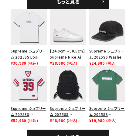
もっと見る
Supreme シュプリー
【24.0cm～30.5cm】
Supreme シュプリー
ム 2025SS Los
Supreme Nike Air
ム 2025SS Washed
Angeles Fire Relief
¥30,980
(税込)
Force 1 Low シュプ
¥28,980
(税込)
Chino Twill Camp
¥24,980
(税込)
Box Logo Tee ファ
リーム ナイキエアフォ
Cap ウォッシュチノツ
イヤーリリーフボック
ース１スニーカー シ
イルキャンプキャップ
スロゴTシャツ ホワ
ューズ ホワイト
ブラック 黒
イト 白
Supreme シュプリー
Supreme シュプリー
Supreme シュプリー
ム 2025SS
ム 2025SS
ム 2025SS
Bandana Football
¥52,980
(税込)
Backpack バックパッ
¥48,980
(税込)
Homerun Tee ホー
¥19,980
(税込)
Jersey バンダナ フッ
ク ブラック 黒
ムランTシャツ ライト
トボール ジャージ ホ
パイン