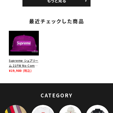
もっと見る
ワイト
最近チェックした商品
Supreme シュプリー
ム 21FW No Comp
Box Logo New Era
¥19,980
(税込)
Cap ノーコンプボッ
クスロゴニューエラキ
ャップ 帽子 ラベンダ
ー
CATEGORY