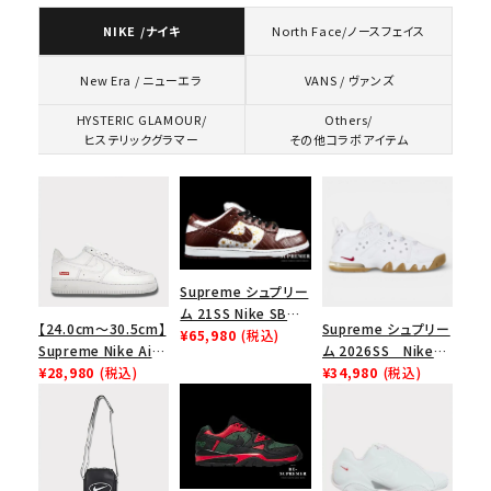
NIKE /ナイキ
North Face/ノースフェイス
VANS / ヴァンズ
New Era / ニューエラ
HYSTERIC GLAMOUR/
Others/
ヒステリックグラマー
その他コラボアイテム
Supreme シュプリー
ム 21SS Nike SB
【24.0cm～30.5cm】
Supreme シュプリー
Dunk Low ナイキSB
¥65,980
(税込)
Supreme Nike Air
ム 2026SS Nike
ダンクロウ スニーカ
Force 1 Low シュプ
¥28,980
(税込)
SB Air Max 2 CB 94
¥34,980
(税込)
ー ブラウン
リーム ナイキエアフォ
Low SP ナイキ SB
ース１スニーカー シ
エアマックス2 CB 94
ューズ ホワイト
ロー SP ホワイト