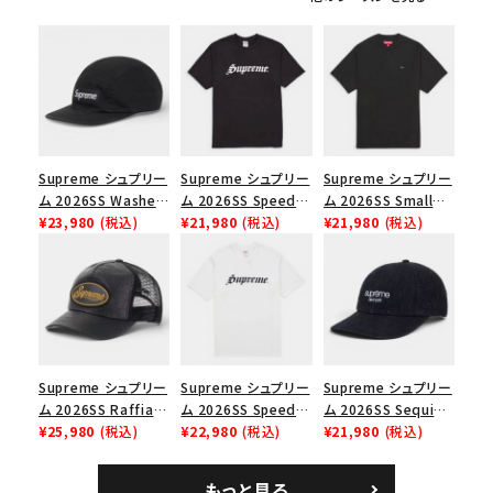
シーズンから探す
並び順
価格から探す
Supreme シュプリー
Supreme シュプリー
Supreme シュプリー
円 ～
円
ム 2026SS Washed
ム 2026SS Speed
ム 2026SS Small
Chino Twill Camp
¥23,980
(税込)
Tee スピードTシャツ
¥21,980
(税込)
Box Tee スモールボ
¥21,980
(税込)
Cap ウォッシュド チ
ブラック
ックスTシャツ ブラッ
在庫のない商品を表示する
ノツイル キャンプキャ
ク
ップ ブラック
絞り込んで検索する
Supreme シュプリー
Supreme シュプリー
Supreme シュプリー
ム 2026SS Raffia
ム 2026SS Speed
ム 2026SS Sequin
Mesh Back 5-Panel
¥25,980
(税込)
Tee スピードTシャツ
¥22,980
(税込)
Denim Classic
¥21,980
(税込)
ラフィアメッシュバック
ホワイト
Logo 6-Panel シ
5パネルキャップ ブラ
ークインデニム クラ
もっと見る