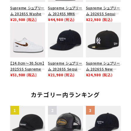
Supreme シュプリー
Supreme シュプリー
Supreme シュプリー
ム 2026SS Washed
ム 2024SS MM6
ム 2026SS Sequin
Chino Twill Camp
¥23,980
(税込)
Maison Margiela
¥44,980
(税込)
Denim Classic
¥22,980
(税込)
Cap ウォッシュド チ
Box Logo Tee MM6
Logo 6-Panel シ
ノツイル キャンプキャ
メゾンマルジェラボッ
ークインデニム クラ
ップ ブラック
クスロゴTシャツ ホ
シックロゴ 6パネルキ
ワイト 白
ャップ インディゴ
【24.0cm～30.5cm】
Supreme シュプリー
Supreme シュプリー
2025SS Supreme
ム 2026SS Sequin
ム 2026SS New
GOODENOUGH
¥51,980
(税込)
Denim Classic
¥21,980
(税込)
York Yankees New
¥24,980
(税込)
Nike Air Force 1
Logo 6-Panel シ
Era Cap ニューヨー
Low AF1 シュプリー
ークインデニム クラ
クヤンキース ニュー
ムグッドイナフ ナイキ
シックロゴ 6パネルキ
エラ キャップ ブラック
カテゴリー内ランキング
エアフォース１スニー
ャップ ブラック
カー シューズ ホワイ
ト