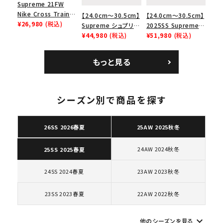
Supreme 21FW
Nike Cross Trainer
【24.0cm～30.5cm】
【24.0cm～30.5cm】
Low ナイキクロスト
¥26,980
(税込)
Supreme シュプリー
2025SS Supreme
レイナーロウ シュー
ム 2023AW Nike
¥44,980
(税込)
GOODENOUGH
¥51,980
(税込)
ズ ブラック
Courtposite ナイキ
Nike Air Force 1
コートポジット スニー
Low AF1 シュプリー
もっと見る
カー ホワイト 白
ムグッドイナフ ナイキ
エアフォース１スニー
カー シューズ ホワイ
キーワードから探す
ト
シーズン別で商品を探す
search
26SS 2026春夏
25AW 2025秋冬
人気ワード
2026SS
2025AW
2025SS
Tシャツ・ロングスリーブ
キャップ・ハット
パーカー・クルーネック
24AW 2024秋冬
25SS 2025春夏
ショルダー・ウエストバッグ
ボックスロゴ
ブラックスウェット
カテゴリーから探す
24SS 2024春夏
23AW 2023秋冬
23SS 2023春夏
22AW 2022秋冬
コラボレーションブランドから探す
keyboard_arrow_down
他のシーズンを見る