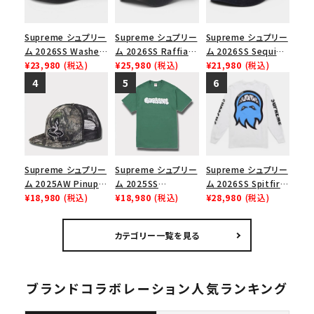
Supreme シュプリー
Supreme シュプリー
Supreme シュプリー
ム 2026SS Washed
ム 2026SS Raffia
ム 2026SS Sequin
Chino Twill Camp
¥23,980
(税込)
Mesh Back 5-Panel
¥25,980
(税込)
Denim Classic
¥21,980
(税込)
Cap ウォッシュド チ
ラフィアメッシュバック
Logo 6-Panel シ
ノツイル キャンプキャ
5パネルキャップ ブラ
ークインデニム クラ
ップ ブラック
ック
シックロゴ 6パネルキ
ャップ ブラック
Supreme シュプリー
Supreme シュプリー
Supreme シュプリー
ム 2025AW Pinup
ム 2025SS
ム 2026SS Spitfire
Mesh Back 5-Panel
¥18,980
(税込)
Homerun Tee ホー
¥18,980
(税込)
L/S Tee スピットファ
¥28,980
(税込)
Capピンアップ メッシ
ムランTシャツ ライト
イア ロングスリーブ
ュバック 5パネルキャ
パイン
Tシャツ ホワイト
カテゴリー一覧を見る
ップ トゥルーティン
バーHTC フォールカ
モ
ブランドコラボレーション人気ランキング