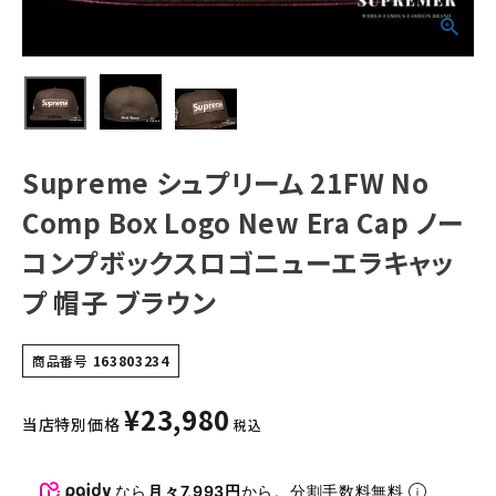
ーエラキャップ 帽
子 ブラウン
NEW ITEMS
CATEGORY
Tシャツ・ロングスリーブ
Supreme シュプリーム 21FW No
パーカー・トレーナー
Comp Box Logo New Era Cap ノー
ジャケット・アウター
コンプボックスロゴニューエラキャッ
キャップ・ハット
プ 帽子 ブラウン
ニット帽・ビーニー
バックパック・リュック
商品番号
163803234
その他バッグ類
¥
23,980
当店特別価格
税込
スニーカー・ブーツ
パンツ・ショーツ
なら
月々7,993円
から。分割手数料無料