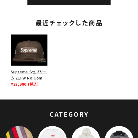
最近チェックした商品
Supreme シュプリー
ム 21FW No Comp
Box Logo New Era
¥23,980
(税込)
Cap ノーコンプボッ
クスロゴニューエラキ
ャップ 帽子 ブラウン
CATEGORY