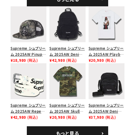
ック
シックロゴ 6パネルキ
ャップ ブラック
Supreme シュプリー
Supreme シュプリー
Supreme シュプリー
ム 2025AW Pinup
ム 2025AW Denim
ム 2025AW Playboi
Mesh Back 5-Panel
¥18,980
(税込)
Backpack デニム バ
¥42,980
(税込)
Carti Tee プレイボ
¥20,980
(税込)
Capピンアップ メッシ
ックパック ブラック
ーイカーティ Tシャツ
ュバック 5パネルキャ
ホワイト
ップ トゥルーティン
バーHTC フォールカ
モ
Supreme シュプリー
Supreme シュプリー
Supreme シュプリー
ム 2025AW Repeat
ム 2025AW Skull
ム 2025AW Denim
Leather Belt リピー
¥42,980
(税込)
Tee スカル Tシャ
¥20,980
(税込)
Shoulder Bag デニ
¥37,980
(税込)
ト レザー ベルト フロ
ツ ウッドランドカモ
ム ショルダーバッグ
ーラル
ブラック
もっと見る