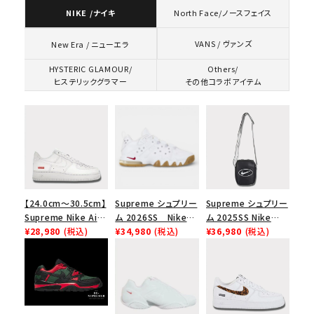
NIKE /ナイキ
North Face/ノースフェイス
VANS / ヴァンズ
New Era / ニューエラ
HYSTERIC GLAMOUR/
Others/
ヒステリックグラマー
その他コラボアイテム
【24.0cm～30.5cm】
Supreme シュプリー
Supreme シュプリー
Supreme Nike Air
ム 2026SS Nike
ム 2025SS Nike
Force 1 Low シュプ
¥28,980
(税込)
SB Air Max 2 CB 94
¥34,980
(税込)
Leather Shoulder
¥36,980
(税込)
リーム ナイキエアフォ
Low SP ナイキ SB
Bag ナイキレザーシ
ース１スニーカー シ
エアマックス2 CB 94
ョルダーバッグ ブラッ
ューズ ホワイト
ロー SP ホワイト
ク 黒