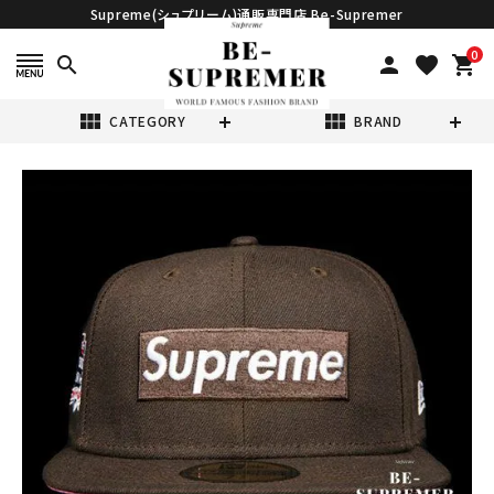
Supreme(シュプリーム)通販専門店 Be-Supremer
0
search
person
favorite
shopping_cart
view_module
view_module
CATEGORY
BRAND
search
Supreme シュプ
リーム 21FW No
Comp Box
¥23,980
(税込)
Logo New Era
Cap ノーコンプ
ボックスロゴニュ