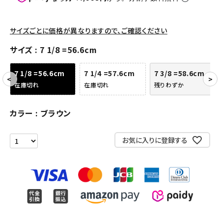
アクセサリー
サイズごとに価格が異なりますので、ご確認ください
COLLABORATION BRAND
サイズ
7 1/8 =56.6cm
SEASON
7 1/8 =56.6cm
7 1/4 =57.6cm
7 3/8 =58.6cm
在庫切れ
在庫切れ
残りわずか
CONTENTS
カラー
ブラウン
ACCOUNT MENU
ようこそ ゲスト 様
お気に入りに登録する
meeting_room
person
ログイン
会員登録
Follow us