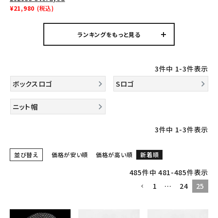
Tシャツ・ロングスリーブ
Beanie オーバーダイ
¥21,980
(税込)
ド ビーニー ウッドラン
パーカー・トレーナー
ドカモ
ランキングをもっと見る
ジャケット・アウター
キャップ・ハット
3
件中
1
-
3
件表示
ボックスロゴ
Sロゴ
ニット帽・ビーニー
バックパック・リュック
ニット帽
その他バッグ類
3
件中
1
-
3
件表示
スニーカー・ブーツ
並び替え
価格が安い順
価格が高い順
新着順
パンツ・ショーツ
485
件中
481
-
485
件表示
アクセサリー
1
…
24
25
COLLABORATION BRAND