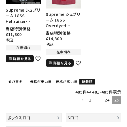
Supreme シュプリ
Supreme シュプリ
ーム 18SS
ーム 18SS
Hellraiser
Overdyed
Beanie ヘルレイザ
当店特別価格
Ribbed Beanie オ
ービーニー ブラッ
当店特別価格
¥
11,800
ーバーダイドリブド
ク
¥
14,800
税込
ビーニー ウォッシ
税込
在庫切れ
ュマゼンタ
在庫切れ
詳細を見る
詳細を見る
並び替え
価格が安い順
価格が高い順
新着順
485
件中
481
-
485
件表示
1
…
24
25
ボックスロゴ
Sロゴ