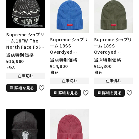
SEASON
CONTENTS
Supreme シュプリ
Supreme シュプリ
Supreme シュプリ
ACCOUNT MENU
ーム 18FW The
ーム 18SS
ーム 18SS
North Face Fold
ようこそ ゲスト 様
Overdyed
Overdyed
Beanie ノースフェ
当店特別価格
Ribbed Beanie オ
Ribbed Beanie オ
イスフォルドビーニ
当店特別価格
当店特別価格
¥
16,980
meeting_room
person
ログイン
会員登録
ーバーダイドリブド
ーバーダイドリブド
ー ブラック
¥
14,800
¥
15,800
税込
ビーニー ウォッシ
ビーニー ウォッシ
税込
税込
在庫切れ
ュロイヤル
ュオリーブ
在庫切れ
在庫切れ
Follow us
詳細を見る
詳細を見る
詳細を見る