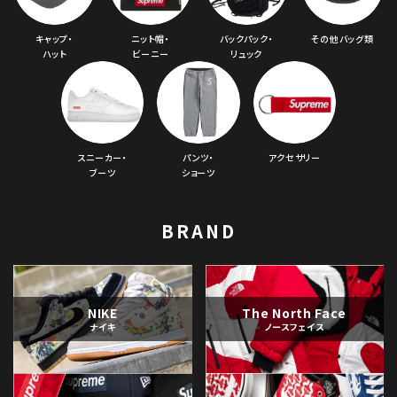
キャップ・
ニット帽・
バックパック・
その他バッグ類
ハット
ビーニー
リュック
スニーカー・
パンツ・
アクセサリー
ブーツ
ショーツ
BRAND
NIKE
The North Face
ナイキ
ノースフェイス