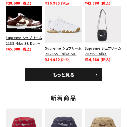
search
Force 1 Low シュプリ
¥28,980
(税込)
Low シュプリーム ナイ
¥36,980
(税込)
Nike SB Dunk Low ナ
¥42,980
(税込)
ーム ナイキエアフォー
キエアフォース１スニー
イキ SB ダンク ロー ス
人気ワード
2026SS
2025AW
2025SS
Tシャツ・ロングスリーブ
ス１スニーカー シュー
カー シューズ ブラック
ニーカー ホワイト
キャップ・ハット
パーカー・クルーネック
ズ ホワイト
ショルダー・ウエストバッグ
ボックスロゴ
ブラックスウェット
カテゴリーから探す
Supreme シュプリーム
21SS Nike SB Dunk
Supreme シュプリーム
Supreme シュプリーム
Low ナイキSBダンクロ
¥65,980
(税込)
コラボレーションブランドから探す
2026SS Nike SB Air
2025SS Nike
ウ スニーカー ブラウン
Max 2 CB 94 Low SP
¥34,980
(税込)
Leather Shoulder
¥36,980
(税込)
ナイキ SB エアマックス
Bag ナイキレザーショ
シーズンから探す
2 CB 94 ロー SP ホ
ルダーバッグ ブラッ
もっと見る
ワイト
ク 黒
並び順
新着商品
価格から探す
円 ～
円