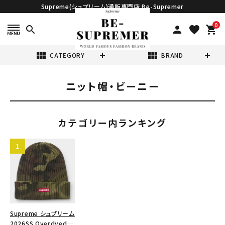
Supreme(シュプリーム)通販専門店 Be-Supremer
0
search
person
favorite
shopping_cart
view_module
view_module
CATEGORY
BRAND
ニット帽・ビーニー
search
カテゴリー内ランキング
表示する商品はありません。
NEW ITEMS
CATEGORY
Supreme シュプリーム
2026SS Overdyed