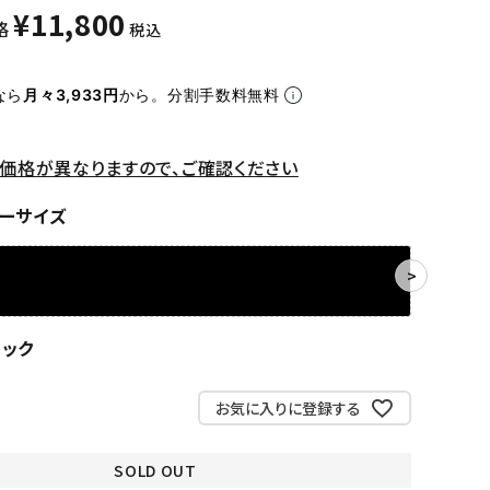
¥
11,800
格
税込
なら
月々3,933円
から。分割手数料無料
価格が異なりますので、ご確認ください
ーサイズ
ラック
お気に入りに登録する
SOLD OUT