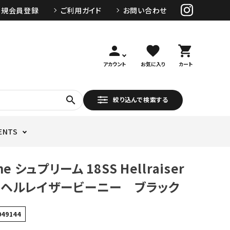
新規会員登録
ご利用ガイド
お問い合わせ
person
favorite
shopping_cart
アカウント
お気に入り
カート
search
絞り込んで検索する
ENTS
e シュプリーム 18SS Hellraiser
ie ヘルレイザービーニー ブラック
049144