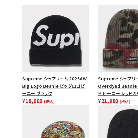
Supreme シュプリーム 2025AW
Supreme シュプリー
Big Logo Beanie ビッグロゴビ
Overdyed Bean
ーニー ブラック
ド ビーニー レッドカ
キーワードから探す
¥18,980
¥21,980
(税込)
(税込)
sea
シーズンから探す