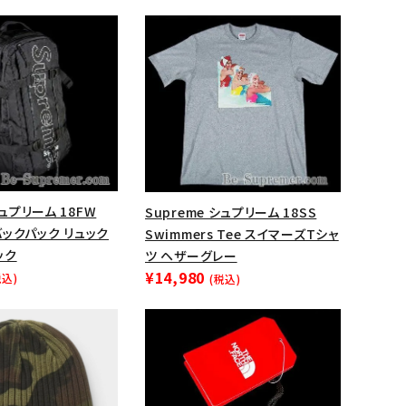
シュプリーム 18FW
Supreme シュプリーム 18SS
 バックパック リュック
Swimmers Tee スイマーズTシャ
ック
ツ ヘザーグレー
¥14,980
税込)
(税込)
ランドから探す
S