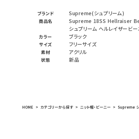
バックパック・リュック
Supreme(シュプリーム)
ブランド
Supreme 18SS Hellraiser B
商品名
その他バッグ類
シュプリーム ヘルレイザービー
スニーカー・ブーツ
ブラック
カラー
フリーサイズ
サイズ
パンツ・ショーツ
アクリル
素材
新品
アクセサリー
状態
COLLABORATION BRAND
SEASON
CONTENTS
HOME
カテゴリーから探す
ニット帽・ビーニー
Supreme 
ACCOUNT MENU
ようこそ ゲスト 様