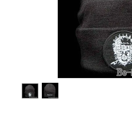
Supreme
シュプリー
ム 18SS
¥11,800
Hellraise
(税込)
r Beanie
ヘルレイ
ザービー
ニー ブ
ラック
NEW ITEMS
CATEGORY
Tシャツ・ロングスリーブ
パーカー・トレーナー
ジャケット・アウター
キャップ・ハット
ニット帽・ビーニー