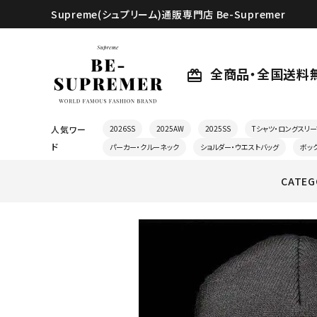
Supreme(シュプリーム)通販専門店 Be-Supremer
全商品・全国送料
card_giftcard
人気ワー
2026SS
2025AW
2025SS
Tシャツ・ロングスリー
ド
パーカー・クルーネック
ショルダー・ウエストバッグ
ボッ
CATEG
search