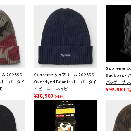
Supreme 
ム 2026SS
Supreme シュプリーム 2026SS
Backpack
ie オーバーダイ
Overdyed Beanie オーバーダイ
バッグ ブラ
モ
ド ビーニー ネイビー
¥92,980
(
カテゴリーから探す
コラボレーションブ
¥18,980
(税込)
rch
価格から探す
人気ワード
2026SS
2025AW
2025S