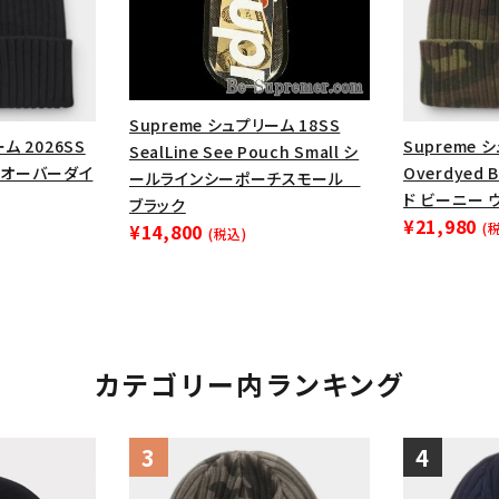
円 ～
円
Tシャツ・ロングスリーブ
キャ
パーカー・クルーネック
ショル
ボックスロゴ
ブラックスウェッ
Supreme シュプリーム 18SS
ム 2026SS
Supreme 
SealLine See Pouch Small シ
在庫のない商品を表示する
ie オーバーダイ
Overdyed
ールラインシーポーチスモール
ド ビーニー 
ブラック
¥21,980
絞り込んで検索する
(
¥14,800
(税込)
カテゴリー内ランキング