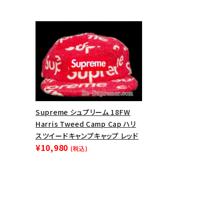
meeting_room
person
ログイン
会員登録
Follow us
Supreme シュプリーム 18FW
Harris Tweed Camp Cap ハリ
スツイードキャンプキャップ レッド
¥10,980
(税込)