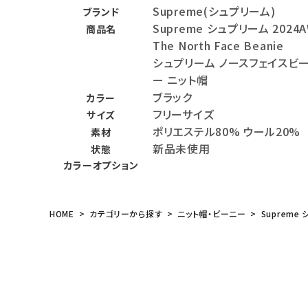
Supreme(シュプリーム)
ブランド
meeting_room
person
ログイン
会員登録
Supreme シュプリーム 2024
商品名
The North Face Beanie
シュプリーム ノースフェイスビ
Follow us
ー ニット帽
ブラック
カラー
フリーサイズ
サイズ
ポリエステル80% ウール20%
素材
新品未使用
状態
カラーオプション
HOME
カテゴリーから探す
ニット帽・ビーニー
Supreme 