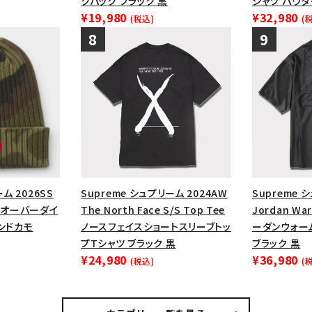
クパック ブラック 黒
シャツ パウ
¥19,980
¥32,980
(税込)
(
ム 2026SS
Supreme シュプリーム 2024AW
Supreme 
ie オーバーダイ
The North Face S/S Top Tee
Jordan War
ランドカモ
ノースフェイスショートスリーブトッ
ーダンウォー
プTシャツ ブラック 黒
ブラック 黒
¥24,980
¥36,980
(税込)
(