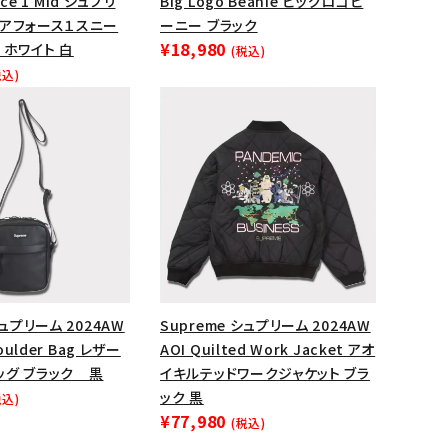
orce 1 Mid シュプリ
Big Logo Beanie ビッグロゴビ
エアフォース１スニー
ーニー ブラック
ップ・ハット
¥18,980
 ホワイト 白
(税込)
ダー・ウエストバッグ
税込)
ト
シュプリーム 2024AW
Supreme シュプリーム 2024AW
houlder Bag レザー
AOI Quilted Work Jacket アオ
ッグ ブラック 黒
イキルテッドワークジャケット ブラ
ック 黒
税込)
¥77,980
(税込)