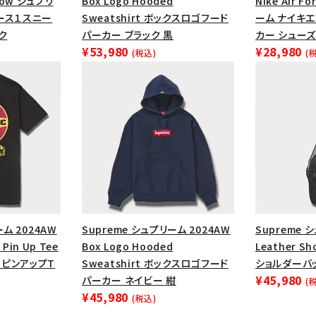
1 Low シュプリ
Box Logo Hooded
Nike Air F
円 ～
円
ース１スニー
Sweatshirt ボックスロゴフード
ーム ナイキ
Tシャツ・ロングスリーブ
キャ
ク
パーカー ブラック 黒
カー シューズ
パーカー・クルーネック
ショル
¥53,980
¥28,980
(税込)
(
ボックスロゴ
ブラックスウェッ
在庫のない商品を表示する
絞り込んで検索する
ーム 2024AW
Supreme シュプリーム 2024AW
Supreme 
 Pin Up Tee
Box Logo Hooded
Leather S
ーピンアップT
Sweatshirt ボックスロゴフード
ショルダーバ
¥45,980
パーカー ネイビー 紺
(
¥45,980
(税込)