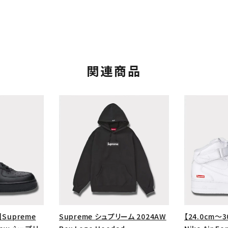
関連商品
カテゴリーから探す
コラボレーションブ
rch
価格から探す
人気ワード
】Supreme
Supreme シュプリーム 2024AW
【24.0cm～3
2026SS
2025AW
2025S