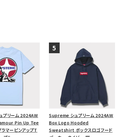
シュプリーム 2024AW
Supreme シュプリーム 2024AW
lamour Pin Up Tee
Box Logo Hooded
グラマーピンアップT
Sweatshirt ボックスロゴフード