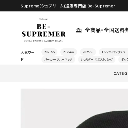
Supreme(シュプリーム)通販専門店 Be-Supremer
全商品・全国送料
card_giftcard
人気ワー
2026SS
2025AW
2025SS
Tシャツ・ロングスリー
ド
パーカー・クルーネック
ショルダー・ウエストバッグ
ボッ
CATEG
search