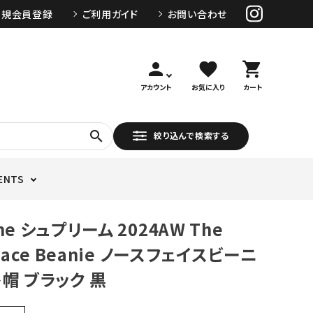
新規会員登録
ご利用ガイド
お問い合わせ
person
favorite
shopping_cart
アカウント
お気に入り
カート
search
絞り込んで検索する
ENTS
me シュプリーム 2024AW The
 Face Beanie ノースフェイスビーニ
ト帽 ブラック 黒