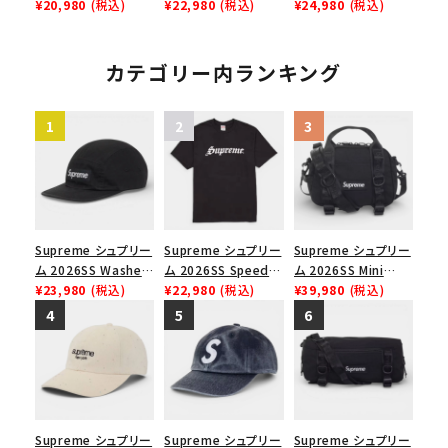
Tee ウィッシュTシ
¥20,980
(税込)
Tee スピードTシャツ
¥22,980
(税込)
Denim Classic
¥24,980
(税込)
ャツ ブラック
ホワイト
Logo 6-Panel シ
ークインデニム クラ
シックロゴ 6パネルキ
カテゴリー内ランキング
ャップ ブラック
Supreme シュプリー
Supreme シュプリー
Supreme シュプリー
ム 2026SS Washed
ム 2026SS Speed
ム 2026SS Mini
Chino Twill Camp
¥23,980
(税込)
Tee スピードTシャツ
¥22,980
(税込)
Duffle Bag ミニダッ
¥39,980
(税込)
Cap ウォッシュド チ
ブラック
フルバッグ ブラック
ノツイル キャンプキャ
ップ ブラック
Supreme シュプリー
Supreme シュプリー
Supreme シュプリー