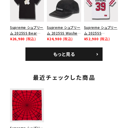
スロゴTシャツ ホワ
ューズ ホワイト
ックスロゴニューエラ
イト 白
キャップ ブラック 黒
Supreme シュプリー
Supreme シュプリー
Supreme シュプリー
ム 2025SS Bear
ム 2025SS Washed
ム 2025SS
Tee ベア Tシャツ ブ
¥26,980
(税込)
Chino Twill Camp
¥24,980
(税込)
Bandana Football
¥52,980
(税込)
ラック 黒
Cap ウォッシュチノツ
Jersey バンダナ フッ
イルキャンプキャップ
トボール ジャージ ホ
もっと見る
ブラック 黒
ワイト
最近チェックした商品
Supreme シュプリー