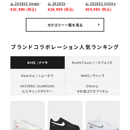
ム 2026SS Sequin
ム 2026SS
ム 2026SS Utility
Denim Classic
¥23,980
(税込)
Pigment Coated S
¥26,980
(税込)
Bag ユーティリティ
¥39,980
(税込)
Logo 6-Panel シ
Logo 6-Panel ピグ
バッグ ブラック
ークインデニム クラ
メントコーテッド Sロ
カテゴリー一覧を見る
シックロゴ 6パネルキ
ゴ 6パネル ネイビー
ャップ ナチュラル
ブランドコラボレーション人気ランキング
NIKE /ナイキ
North Face/ノースフェイス
VANS / ヴァンズ
New Era / ニューエラ
HYSTERIC GLAMOUR/
Others/
ヒステリックグラマー
その他コラボアイテム