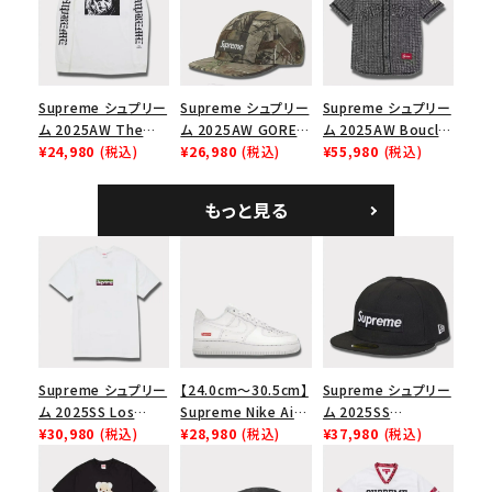
ラック
Supreme シュプリー
Supreme シュプリー
Supreme シュプリー
ム 2025AW The
ム 2025AW GORE-
ム 2025AW Boucle
Exorcist Mother
¥24,980
(税込)
TEX Zip Pocket
¥26,980
(税込)
Baseball Jersey ブ
¥55,980
(税込)
L/S Tee エクソシス
Camp Cap ゴアテッ
ークレ ベースボール
ト マザー ロングスリ
クス ジップ ポケット
ジャージ ブラック
もっと見る
ーブTシャツ ホワイ
キャンプ キャップ リ
ト
アルツリーAPカモ
Supreme シュプリー
【24.0cm～30.5cm】
Supreme シュプリー
ム 2025SS Los
Supreme Nike Air
ム 2025SS
Angeles Fire Relief
¥30,980
(税込)
Force 1 Low シュプ
¥28,980
(税込)
Championship Box
¥37,980
(税込)
Box Logo Tee ファ
リーム ナイキエアフォ
Logo New Era Cap
イヤーリリーフボック
ース１スニーカー シ
チャンピオンシップボ