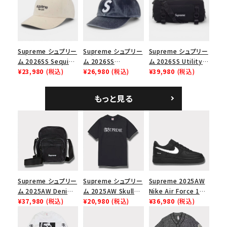
ップ ブラック
Supreme シュプリー
Supreme シュプリー
Supreme シュプリー
ム 2026SS Sequin
ム 2026SS
ム 2026SS Utility
Denim Classic
¥23,980
(税込)
Pigment Coated S
¥26,980
(税込)
Bag ユーティリティ
¥39,980
(税込)
Logo 6-Panel シ
Logo 6-Panel ピグ
バッグ ブラック
ークインデニム クラ
メントコーテッド Sロ
もっと見る
シックロゴ 6パネルキ
ゴ 6パネル ネイビー
ャップ ナチュラル
Supreme シュプリー
Supreme シュプリー
Supreme 2025AW
ム 2025AW Denim
ム 2025AW Skull
Nike Air Force 1
Shoulder Bag デニ
¥37,980
(税込)
Tee スカル Tシャツ
¥20,980
(税込)
Low シュプリーム ナ
¥36,980
(税込)
ム ショルダーバッグ
ブラック
イキエアフォース１ス
ブラック
ニーカー シューズ ブ