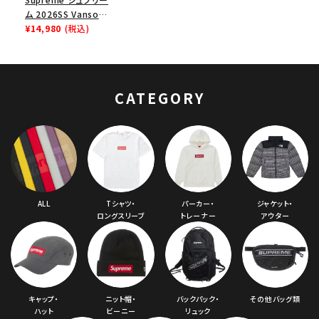
ム 2026SS Vanson
Leathers Spider-
¥14,980
(税込)
Man Bandana バン
ソンレザーズ スパイ
ダーマンバンダナ レ
ッド
CATEGORY
ALL
Tシャツ・
パーカー・
ジャケット・
ロングスリーブ
トレーナー
アウター
キャップ・
ニット帽・
バックパック・
その他バッグ類
ハット
ビーニー
リュック