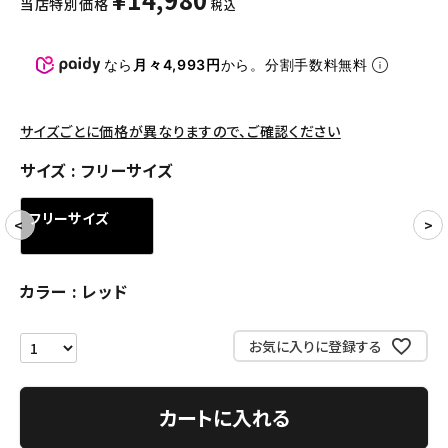
当店特別価格
税込
パンツ・ショーツ
アクセサリー
なら
月々4,993円
から。分割手数料無料
COLLABORATION BRAND
サイズごとに価格が異なりますので、ご確認ください
SEASON
サイズ
フリーサイズ
CONTENTS
フリーサイズ
ACCOUNT MENU
ようこそ ゲスト 様
カラー
レッド
meeting_room
person
ログイン
会員登録
お気に入りに登録する
Follow us
カートに入れる