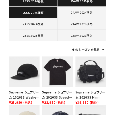
26SS 2026春夏
25AW 2025秋冬
24AW 2024秋冬
25SS 2025春夏
コラボレーションブランドから探す
24SS 2024春夏
23AW 2023秋冬
シーズンから探す
23SS 2023春夏
22AW 2022秋冬
並び順
keyboard_arrow_down
他のシーズンを見る
価格から探す
円 ～
円
在庫のない商品を表示する
Supreme シュプリー
Supreme シュプリー
Supreme シュプリー
ム 2026SS Washed
ム 2026SS Speed
ム 2026SS Mini
絞り込んで検索する
Chino Twill Camp
¥23,980
(税込)
Tee スピードTシャツ
¥22,980
(税込)
Duffle Bag ミニダッ
¥39,980
(税込)
Cap ウォッシュド チ
ブラック
フルバッグ ブラック
ノツイル キャンプキャ