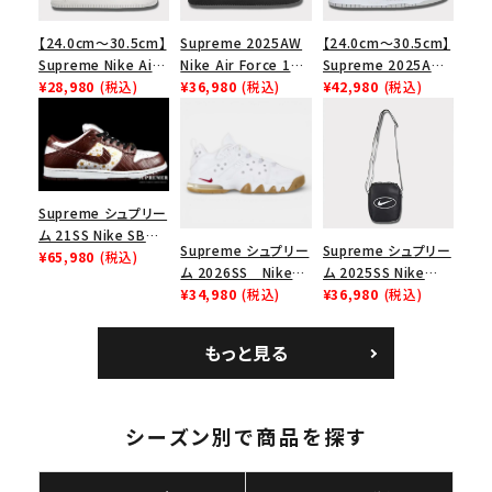
【24.0cm～30.5cm】
Supreme 2025AW
【24.0cm～30.5cm】
Supreme Nike Air
Nike Air Force 1
Supreme 2025AW
Force 1 Low シュプ
¥28,980
(税込)
Low シュプリーム ナ
¥36,980
(税込)
Nike SB Dunk Low
¥42,980
(税込)
リーム ナイキエアフォ
イキエアフォース１ス
ナイキ SB ダンク ロ
ース１スニーカー シ
ニーカー シューズ ブ
ー スニーカー ホワイ
ューズ ホワイト
ラック
ト
Supreme シュプリー
ム 21SS Nike SB
Supreme シュプリー
Supreme シュプリー
Dunk Low ナイキSB
¥65,980
(税込)
ム 2026SS Nike
ム 2025SS Nike
ダンクロウ スニーカ
SB Air Max 2 CB 94
¥34,980
(税込)
Leather Shoulder
¥36,980
(税込)
ー ブラウン
Low SP ナイキ SB
Bag ナイキレザーシ
キーワードから探す
エアマックス2 CB 94
ョルダーバッグ ブラッ
もっと見る
ロー SP ホワイト
ク 黒
search
人気ワード
2026SS
2025AW
2025SS
Tシャツ・ロングスリーブ
キャップ・ハット
パーカー・クルーネック
シーズン別で商品を探す
ショルダー・ウエストバッグ
ボックスロゴ
ブラックスウェット
カテゴリーから探す