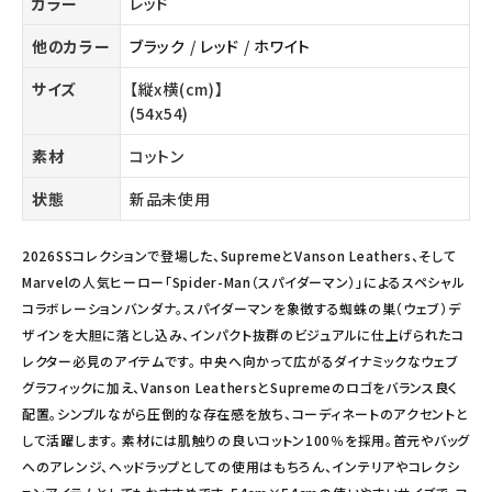
カラー
レッド
他のカラー
ブラック
/
レッド
/
ホワイト
サイズ
【縦x横(cm)】
(54x54)
素材
コットン
状態
新品未使用
2026SSコレクションで登場した、SupremeとVanson Leathers、そして
Marvelの人気ヒーロー「Spider-Man（スパイダーマン）」によるスペシャル
コラボレーションバンダナ。スパイダーマンを象徴する蜘蛛の巣（ウェブ）デ
ザインを大胆に落とし込み、インパクト抜群のビジュアルに仕上げられたコ
レクター必見のアイテムです。 中央へ向かって広がるダイナミックなウェブ
グラフィックに加え、Vanson LeathersとSupremeのロゴをバランス良く
配置。シンプルながら圧倒的な存在感を放ち、コーディネートのアクセントと
して活躍します。 素材には肌触りの良いコットン100％を採用。首元やバッグ
へのアレンジ、ヘッドラップとしての使用はもちろん、インテリアやコレクシ