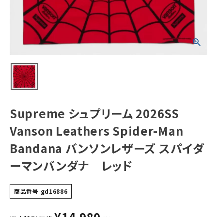
Spider-Man
Bandana バンソ
ンレザーズ スパイ
ダーマンバンダ
NEW ITEMS
ナ レッド
CATEGORY
Tシャツ・ロングスリーブ
パーカー・トレーナー
ジャケット・アウター
Supreme シュプリーム 2026SS
キャップ・ハット
Vanson Leathers Spider-Man
ニット帽・ビーニー
Bandana バンソンレザーズ スパイダ
ーマンバンダナ レッド
バックパック・リュック
その他バッグ類
商品番号
gd16886
スニーカー・ブーツ
¥
14,980