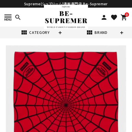
Supreme(シュプリーム)通販専門店 Be-Supremer
0
search
person
favorite
shopping_cart
view_module
view_module
CATEGORY
BRAND
search
Supreme シュプ
リーム 2026SS
Vanson
¥14,980
(税込)
Leathers