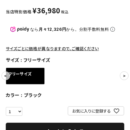
パンツ・ショーツ
¥
36,980
当店特別価格
税込
アクセサリー
COLLABORATION BRAND
なら
月々12,326円
から。分割手数料無料
SEASON
サイズごとに価格が異なりますので、ご確認ください
CONTENTS
サイズ
フリーサイズ
ACCOUNT MENU
フリーサイズ
ようこそ ゲスト 様
meeting_room
person
ログイン
会員登録
カラー
ブラック
お気に入りに登録する
Follow us