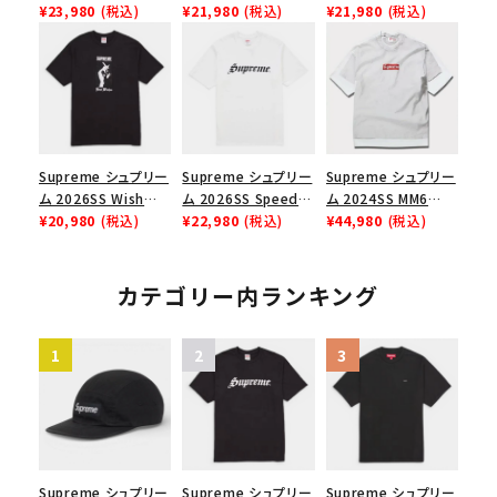
Chino Twill Camp
¥23,980
(税込)
Box Tee スモールボ
¥21,980
(税込)
Tee スピードTシャツ
¥21,980
(税込)
Cap ウォッシュド チ
ックスTシャツ ブラッ
ブラック
ノツイル キャンプキャ
ク
ップ ブラック
Supreme シュプリー
Supreme シュプリー
Supreme シュプリー
ム 2026SS Wish
ム 2026SS Speed
ム 2024SS MM6
Tee ウィッシュTシ
¥20,980
(税込)
Tee スピードTシャツ
¥22,980
(税込)
Maison Margiela
¥44,980
(税込)
ャツ ブラック
ホワイト
Box Logo Tee MM6
メゾンマルジェラボッ
クスロゴTシャツ ホ
カテゴリー内ランキング
ワイト 白
Supreme シュプリー
Supreme シュプリー
Supreme シュプリー