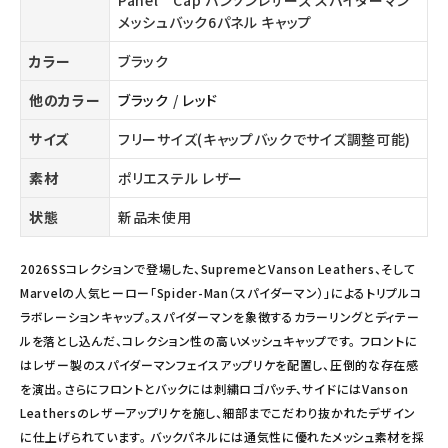
Panel Cap バンソンレザーズ スパイダーマン
メッシュバック6パネル キャップ
カラー
ブラック
他のカラー
ブラック
/
レッド
サイズ
フリーサイズ(キャップバックでサイズ調整可能)
素材
ポリエステル レザー
状態
新品未使用
2026SSコレクションで登場した、SupremeとVanson Leathers、そして
Marvelの人気ヒーロー「Spider-Man（スパイダーマン）」によるトリプルコ
ラボレーションキャップ。スパイダーマンを象徴するカラーリングとディテー
ルを落とし込んだ、コレクション性の高いメッシュキャップです。 フロントに
はレザー製のスパイダーマンフェイスアップリケを配置し、圧倒的な存在感
を演出。さらにフロントとバックには刺繍ロゴパッチ、サイドにはVanson
Leathersのレザーアップリケを施し、細部までこだわり抜かれたデザイン
に仕上げられています。 バックパネルには通気性に優れたメッシュ素材を採