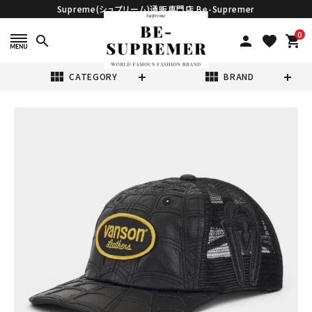
Supreme(シュプリーム)通販専門店 Be-Supremer
0
search
person
favorite
shopping_cart
view_module
view_module
CATEGORY
BRAND
search
Supreme シュプ
リーム 2026SS
Vanson
¥36,980
(税込)
Leathers