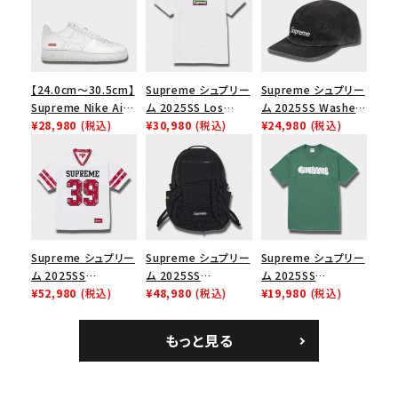
【24.0cm～30.5cm】
Supreme シュプリー
Supreme シュプリー
Supreme Nike Air
ム 2025SS Los
ム 2025SS Washed
Force 1 Low シュプ
¥28,980
(税込)
Angeles Fire Relief
¥30,980
(税込)
Chino Twill Camp
¥24,980
(税込)
リーム ナイキエアフォ
Box Logo Tee ファ
Cap ウォッシュチノツ
ース１スニーカー シ
イヤーリリーフボック
イルキャンプキャップ
ューズ ホワイト
スロゴTシャツ ホワ
ブラック 黒
イト 白
Supreme シュプリー
Supreme シュプリー
Supreme シュプリー
ム 2025SS
ム 2025SS
ム 2025SS
Bandana Football
¥52,980
(税込)
Backpack バックパッ
¥48,980
(税込)
Homerun Tee ホー
¥19,980
(税込)
Jersey バンダナ フッ
ク ブラック 黒
ムランTシャツ ライト
トボール ジャージ ホ
パイン
もっと見る
ワイト