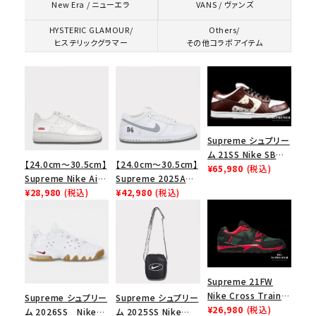
VANS / ヴァンズ
New Era / ニューエラ
HYSTERIC GLAMOUR/
Others/
ヒステリックグラマー
その他コラボアイテム
Supreme シュプリー
ム 21SS Nike SB
【24.0cm～30.5cm】
【24.0cm～30.5cm】
Dunk Low ナイキSB
¥65,980
(税込)
Supreme Nike Air
Supreme 2025AW
ダンクロウ スニーカ
Force 1 Low シュプ
¥28,980
(税込)
Nike SB Dunk Low
¥42,980
(税込)
ー ブラウン
リーム ナイキエアフォ
ナイキ SB ダンク ロ
ース１スニーカー シ
ー スニーカー ホワイ
ューズ ホワイト
ト
キーワードから探す
Supreme 21FW
Nike Cross Trainer
Supreme シュプリー
Supreme シュプリー
search
Low ナイキクロスト
¥26,980
(税込)
ム 2026SS Nike
ム 2025SS Nike