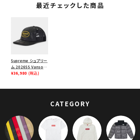
最近チェックした商品
Supreme シュプリー
ム 2026SS Vanson
Leathers Spider-
¥36,980
(税込)
Man Mesh Back 6-
Panel Cap バンソ
ンレザーズ スパイダ
ーマンメッシュバック
CATEGORY
6パネル キャップ ブラ
ック