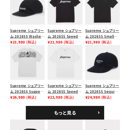
絞り込んで検索する
Supreme シュプリー
Supreme シュプリー
Supreme シュプリー
ム 2026SS Washed
ム 2026SS Speed
ム 2026SS Small
Chino Twill Camp
¥23,980
(税込)
Tee スピードTシャツ
¥21,980
(税込)
Box Tee スモールボ
¥21,980
(税込)
Cap ウォッシュド チ
ブラック
ックスTシャツ ブラッ
ノツイル キャンプキャ
ク
ップ ブラック
Supreme シュプリー
Supreme シュプリー
Supreme シュプリー
ム 2026SS Supper
ム 2026SS Speed
ム 2026SS Sequin
Tee サパーTシャツ
¥26,980
(税込)
Tee スピードTシャツ
¥22,980
(税込)
Denim Classic
¥24,980
(税込)
ホワイト
ホワイト
Logo 6-Panel シ
ークインデニム クラ
もっと見る
シックロゴ 6パネルキ
ャップ ブラック