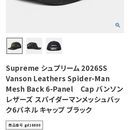
Spider-Man
Mesh Back 6-
Panel Cap バ
ンソンレザーズ ス
NEW ITEMS
パイダーマンメッ
シュバック6パネル
キャップ ブラック
CATEGORY
Tシャツ・ロングスリーブ
パーカー・トレーナー
ジャケット・アウター
Supreme シュプリーム 2026SS
キャップ・ハット
Vanson Leathers Spider-Man
ニット帽・ビーニー
Mesh Back 6-Panel Cap バンソン
レザーズ スパイダーマンメッシュバッ
バックパック・リュック
ク6パネル キャップ ブラック
その他バッグ類
スニーカー・ブーツ
商品番号
gd16880