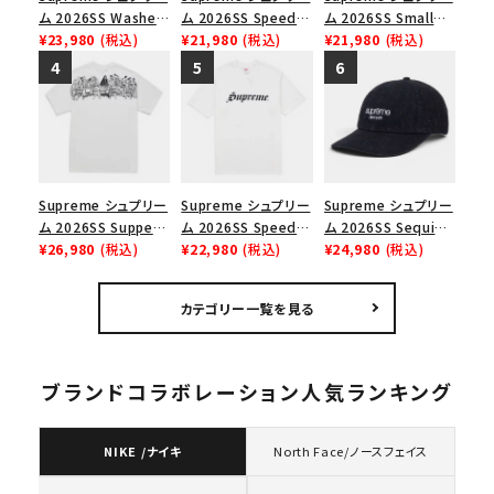
ム 2026SS Washed
ム 2026SS Speed
ム 2026SS Small
Chino Twill Camp
¥23,980
(税込)
Tee スピードTシャツ
¥21,980
(税込)
Box Tee スモールボ
¥21,980
(税込)
Cap ウォッシュド チ
ブラック
ックスTシャツ ブラッ
ノツイル キャンプキャ
ク
ップ ブラック
Supreme シュプリー
Supreme シュプリー
Supreme シュプリー
ム 2026SS Supper
ム 2026SS Speed
ム 2026SS Sequin
Tee サパーTシャツ
¥26,980
(税込)
Tee スピードTシャツ
¥22,980
(税込)
Denim Classic
¥24,980
(税込)
ホワイト
ホワイト
Logo 6-Panel シ
ークインデニム クラ
カテゴリー一覧を見る
シックロゴ 6パネルキ
ャップ ブラック
ブランドコラボレーション人気ランキング
NIKE /ナイキ
North Face/ノースフェイス