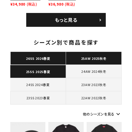
レイナーロウ シュー
SB Air Max 2 CB 94
¥34,980
(税込)
Leather Shoulder
¥36,980
(税込)
人気ワード
2026SS
2025AW
2025SS
Tシャツ・ロングスリーブ
ズ ブラック
Low SP ナイキ SB
Bag ナイキレザーシ
キャップ・ハット
パーカー・クルーネック
エアマックス2 CB 94
ョルダーバッグ ブラッ
もっと見る
ショルダー・ウエストバッグ
ボックスロゴ
ブラックスウェット
ロー SP ホワイト
ク 黒
カテゴリーから探す
シーズン別で商品を探す
コラボレーションブランドから探す
26SS 2026春夏
25AW 2025秋冬
シーズンから探す
24AW 2024秋冬
25SS 2025春夏
並び順
24SS 2024春夏
23AW 2023秋冬
23SS 2023春夏
22AW 2022秋冬
価格から探す
keyboard_arrow_down
円 ～
円
他のシーズンを見る
在庫のない商品を表示する