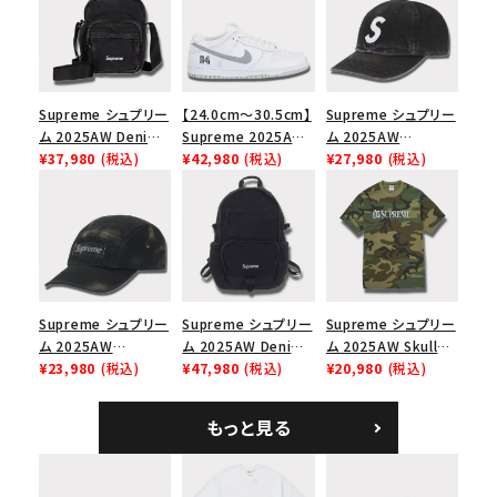
Supreme シュプリー
【24.0cm～30.5cm】
Supreme シュプリー
ム 2025AW Denim
Supreme 2025AW
ム 2025AW
Shoulder Bag デニ
¥37,980
(税込)
Nike SB Dunk Low
¥42,980
(税込)
Pigment Coated
¥27,980
(税込)
ム ショルダーバッグ
ナイキ SB ダンク ロ
2-Tone S Logo 6-
ブラック
ー スニーカー ホワイ
Panel Cap ピグメン
ト
トコーテッド 2トーン
エスロゴ 6パネルキャ
ップ ブラック
Supreme シュプリー
Supreme シュプリー
Supreme シュプリー
ム 2025AW
ム 2025AW Denim
ム 2025AW Skull
Overdyed Camp
¥23,980
(税込)
Backpack デニム バ
¥47,980
(税込)
Tee スカル Tシャ
¥20,980
(税込)
Cap オーバーダイド
ックパック ブラック
ツ ウッドランドカモ
キャンプキャップ ブ
もっと見る
ラック