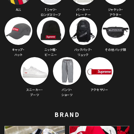
ALL
Tシャツ・
パーカー・
ジャケット・
ロングスリーブ
トレーナー
アウター
キャップ・
ニット帽・
バックパック・
その他バッグ類
ハット
ビーニー
リュック
スニーカー・
パンツ・
アクセサリー
ブーツ
ショーツ
BRAND