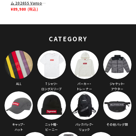
ム 2026SS Vanson
Leathers Spider-
¥89,980
(税込)
Man Zip Up
Hooded
Sweatshirt バンソ
ンレザーズ スパイダ
CATEGORY
ーマンジップアップフ
ーデッド スウェットパ
ーカー ブラック
ALL
Tシャツ・
パーカー・
ジャケット・
ロングスリーブ
トレーナー
アウター
キャップ・
ニット帽・
バックパック・
その他バッグ類
ハット
ビーニー
リュック