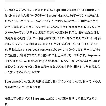
2026SSコレクションで話題を集める、SupremeとVanson Leathers、さ
らにMarvelの人気キャラクター「Spider-Man（スパイダーマン）」が融合し
たスペシャルコラボレーションアイテム。フロントからフード、袖に至るまで
大胆に蜘蛛の巣グラフィックを落とし込み、圧倒的な存在感を放つフルジッ
プパーカーです。 ボディには裏起毛フリース素材を採用し、優れた保温性と
快適な着心地を実現。フード部分にはスパイダーマンのマスクデザインを再
現し、ジップを上まで閉めることでインパクト抜群のスタイルを演出できま
す。両袖にはVanson Leathersのロゴワッペン、バックにはレザーロゴパッ
チを配置し、細部までこだわり抜かれた仕上がりとなっています。 Supreme
ファンはもちろん、MarvelやSpider-Manコレクターからも高い注目を集め
る希少なコラボモデル。発売直後から高い人気を誇り、国内外で争奪戦とな
ったプレミアムアイテムです。
SupremeのサイズはUS規格のため、日本ブランドのサイズと比べて やや大
きめの作りとなっております。
掲載しているサイズはSupreme公式のサイズ表を基準に記載しておりま
す。