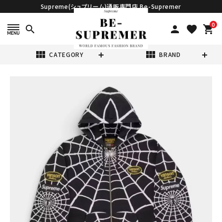
Supreme(シュプリーム)通販専門店 Be-Supremer
0
search
person
favorite
shopping_cart
view_module
view_module
CATEGORY
BRAND
search
Supreme シュプ
リーム 2026SS
Vanson
¥89,980
(税込)
Leathers