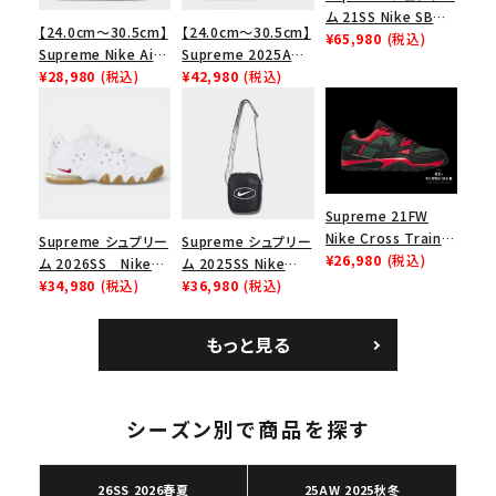
ム 21SS Nike SB
【24.0cm～30.5cm】
【24.0cm～30.5cm】
Dunk Low ナイキSB
¥65,980
(税込)
Supreme Nike Air
Supreme 2025AW
ダンクロウ スニーカ
Force 1 Low シュプ
¥28,980
(税込)
Nike SB Dunk Low
¥42,980
(税込)
キーワードから探す
ー ブラウン
リーム ナイキエアフォ
ナイキ SB ダンク ロ
search
ース１スニーカー シ
ー スニーカー ホワイ
ューズ ホワイト
ト
人気ワード
2026SS
2025AW
2025SS
Tシャツ・ロングスリーブ
キャップ・ハット
パーカー・クルーネック
ショルダー・ウエストバッグ
ボックスロゴ
ブラックスウェット
Supreme 21FW
カテゴリーから探す
Nike Cross Trainer
Supreme シュプリー
Supreme シュプリー
Low ナイキクロスト
¥26,980
(税込)
ム 2026SS Nike
ム 2025SS Nike
レイナーロウ シュー
SB Air Max 2 CB 94
¥34,980
(税込)
Leather Shoulder
¥36,980
(税込)
ズ ブラック
コラボレーションブランドから探す
Low SP ナイキ SB
Bag ナイキレザーシ
エアマックス2 CB 94
ョルダーバッグ ブラッ
もっと見る
ロー SP ホワイト
ク 黒
シーズンから探す
シーズン別で商品を探す
並び順
26SS 2026春夏
25AW 2025秋冬