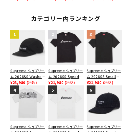
ャツ ブラック
ホワイト
Box Logo Tee MM6
メゾンマルジェラボッ
クスロゴTシャツ ホ
カテゴリー内ランキング
ワイト 白
Supreme シュプリー
Supreme シュプリー
Supreme シュプリー
ム 2026SS Washed
ム 2026SS Speed
ム 2026SS Small
Chino Twill Camp
¥23,980
(税込)
Tee スピードTシャツ
¥21,980
(税込)
Box Tee スモールボ
¥21,980
(税込)
Cap ウォッシュド チ
ブラック
ックスTシャツ ブラッ
ノツイル キャンプキャ
ク
ップ ブラック
Supreme シュプリー
Supreme シュプリー
Supreme シュプリー