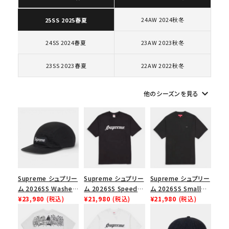
価格から探す
24AW 2024秋冬
25SS 2025春夏
円 ～
円
24SS 2024春夏
23AW 2023秋冬
在庫のない商品を表示する
23SS 2023春夏
22AW 2022秋冬
絞り込んで検索する
keyboard_arrow_down
他のシーズンを見る
Supreme シュプリー
Supreme シュプリー
Supreme シュプリー
ム 2026SS Washed
ム 2026SS Speed
ム 2026SS Small
Chino Twill Camp
¥23,980
(税込)
Tee スピードTシャツ
¥21,980
(税込)
Box Tee スモールボ
¥21,980
(税込)
Cap ウォッシュド チ
ブラック
ックスTシャツ ブラッ
ノツイル キャンプキャ
ク