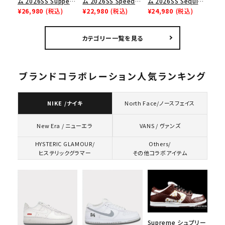
ム 2026SS Supper
ム 2026SS Speed
ム 2026SS Sequin
Tee サパーTシャツ
¥26,980
(税込)
Tee スピードTシャツ
¥22,980
(税込)
Denim Classic
¥24,980
(税込)
ホワイト
ホワイト
Logo 6-Panel シ
ークインデニム クラ
カテゴリー一覧を見る
シックロゴ 6パネルキ
ャップ ブラック
ブランドコラボレーション人気ランキング
NIKE /ナイキ
North Face/ノースフェイス
VANS / ヴァンズ
New Era / ニューエラ
HYSTERIC GLAMOUR/
Others/
ヒステリックグラマー
その他コラボアイテム
Supreme シュプリー