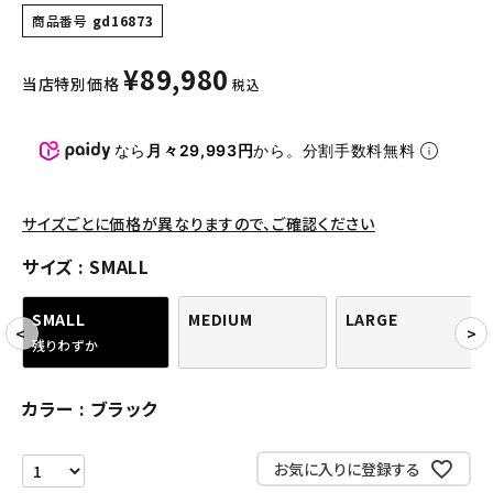
パンツ・ショーツ
商品番号
gd16873
アクセサリー
¥
89,980
当店特別価格
税込
COLLABORATION BRAND
なら
月々29,993円
から。分割手数料無料
SEASON
CONTENTS
サイズごとに価格が異なりますので、ご確認ください
サイズ
SMALL
ACCOUNT MENU
ようこそ ゲスト 様
SMALL
MEDIUM
LARGE
残りわずか
meeting_room
person
ログイン
会員登録
カラー
ブラック
Follow us
お気に入りに登録する