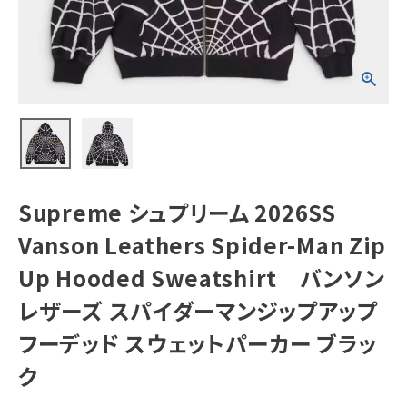
Spider-Man
Zip Up
Hooded
Sweatshirt バ
NEW ITEMS
ンソンレザーズ ス
パイダーマンジッ
プアップフーデッ
ド スウェットパー
CATEGORY
カー ブラック
Tシャツ・ロングスリーブ
パーカー・トレーナー
ジャケット・アウター
Supreme シュプリーム 2026SS
キャップ・ハット
Vanson Leathers Spider-Man Zip
ニット帽・ビーニー
Up Hooded Sweatshirt バンソン
レザーズ スパイダーマンジップアップ
バックパック・リュック
フーデッド スウェットパーカー ブラッ
その他バッグ類
ク
スニーカー・ブーツ