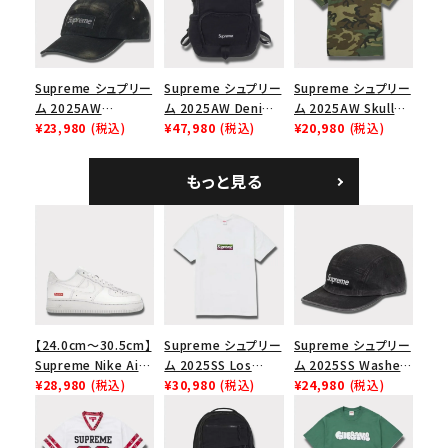
エスロゴ 6パネルキャ
ップ ブラック
Supreme シュプリー
Supreme シュプリー
Supreme シュプリー
ム 2025AW
ム 2025AW Denim
ム 2025AW Skull
Overdyed Camp
¥23,980
(税込)
Backpack デニム バ
¥47,980
(税込)
Tee スカル Tシャ
¥20,980
(税込)
Cap オーバーダイド
ックパック ブラック
ツ ウッドランドカモ
キャンプキャップ ブ
もっと見る
ラック
【24.0cm～30.5cm】
Supreme シュプリー
Supreme シュプリー
Supreme Nike Air
ム 2025SS Los
ム 2025SS Washed
Force 1 Low シュプ
¥28,980
(税込)
Angeles Fire Relief
¥30,980
(税込)
Chino Twill Camp
¥24,980
(税込)
リーム ナイキエアフォ
Box Logo Tee ファ
Cap ウォッシュチノツ
ース１スニーカー シ
イヤーリリーフボック
イルキャンプキャップ
ューズ ホワイト
スロゴTシャツ ホワ
ブラック 黒