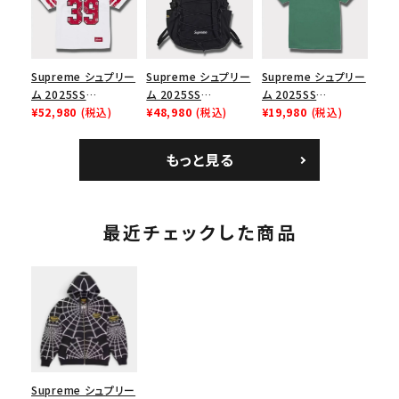
イト 白
Supreme シュプリー
Supreme シュプリー
Supreme シュプリー
ム 2025SS
ム 2025SS
ム 2025SS
Bandana Football
¥52,980
(税込)
Backpack バックパッ
¥48,980
(税込)
Homerun Tee ホー
¥19,980
(税込)
Jersey バンダナ フッ
ク ブラック 黒
ムランTシャツ ライト
トボール ジャージ ホ
パイン
もっと見る
ワイト
最近チェックした商品
Supreme シュプリー