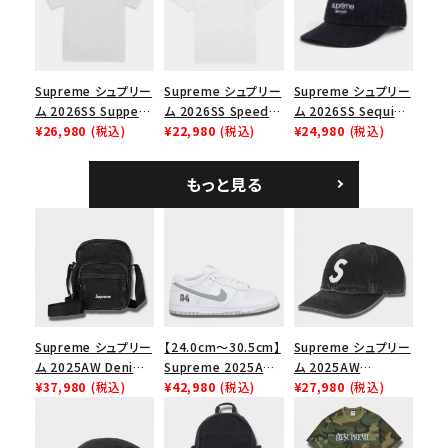
ップ ブラック
Supreme シュプリー
Supreme シュプリー
Supreme シュプリー
ム 2026SS Supper
ム 2026SS Speed
ム 2026SS Sequin
Tee サパーTシャツ
¥26,980
(税込)
Tee スピードTシャツ
¥22,980
(税込)
Denim Classic
¥24,980
(税込)
ホワイト
ホワイト
Logo 6-Panel シ
ークインデニム クラ
もっと見る
シックロゴ 6パネルキ
ャップ ブラック
Supreme シュプリー
【24.0cm～30.5cm】
Supreme シュプリー
ム 2025AW Denim
Supreme 2025AW
ム 2025AW
Shoulder Bag デニ
¥37,980
(税込)
Nike SB Dunk Low
¥42,980
(税込)
Pigment Coated
¥27,980
(税込)
ム ショルダーバッグ
ナイキ SB ダンク ロ
2-Tone S Logo 6-
ブラック
ー スニーカー ホワイ
Panel Cap ピグメン
ト
トコーテッド 2トーン