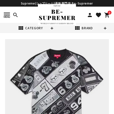
Supreme(シュプリーム)通販専門店 Be-Supremer
0
search
person
favorite
shopping_cart
view_module
view_module
CATEGORY
BRAND
search
Supreme シュプ
リーム 2026SS
Slot Machine
¥32,980
(税込)
S/S Top スロ