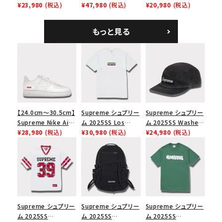
Overdyed Camp
¥23,980
(税込)
Backpack デニム バ
¥47,980
(税込)
Tee スカル Tシャ
¥20,980
(税込)
Cap オーバーダイド
ックパック ブラック
ツ ウッドランドカモ
キャンプキャップ ブ
もっと見る
ラック
【24.0cm～30.5cm】
Supreme シュプリー
Supreme シュプリー
Supreme Nike Air
ム 2025SS Los
ム 2025SS Washed
Force 1 Low シュプ
¥28,980
(税込)
Angeles Fire Relief
¥30,980
(税込)
Chino Twill Camp
¥24,980
(税込)
リーム ナイキエアフォ
Box Logo Tee ファ
Cap ウォッシュチノツ
ース１スニーカー シ
イヤーリリーフボック
イルキャンプキャップ
ューズ ホワイト
スロゴTシャツ ホワ
ブラック 黒
イト 白
Supreme シュプリー
Supreme シュプリー
Supreme シュプリー
ム 2025SS
ム 2025SS
ム 2025SS