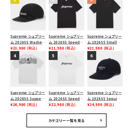
Supreme シュプリー
Supreme シュプリー
Supreme シュプリー
ム 2026SS Washed
ム 2026SS Speed
ム 2026SS Small
Chino Twill Camp
¥23,980
(税込)
Tee スピードTシャツ
¥21,980
(税込)
Box Tee スモールボ
¥21,980
(税込)
Cap ウォッシュド チ
ブラック
ックスTシャツ ブラッ
ノツイル キャンプキャ
ク
ップ ブラック
Supreme シュプリー
Supreme シュプリー
Supreme シュプリー
ム 2026SS Supper
ム 2026SS Speed
ム 2026SS Sequin
Tee サパーTシャツ
¥26,980
(税込)
Tee スピードTシャツ
¥22,980
(税込)
Denim Classic
¥24,980
(税込)
ホワイト
ホワイト
Logo 6-Panel シ
ークインデニム クラ
カテゴリー一覧を見る
シックロゴ 6パネルキ
ャップ ブラック