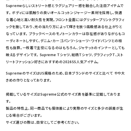
Supremeらしいストリート感とラグジュアリー感を融合した注目アイテムで
す。 ボディには肌触りの良いオールコットンジャージー素材を採用し、快適
な着心地と高い耐久性を実現。フロント全面にはグリッタープリントグラフィ
ックを施しており、光の当たり方によって輝きを放つ高級感ある仕上がりと
なっています。 ブラックベースのモノトーンカラーは存在感がありながらもコ
ーディネートしやすく、デニム・カーゴパンツ・ショーツ・ワイドパンツとの相
性も抜群。一枚着で主役になるのはもちろん、ジャケットのインナーとしても
映えるデザインです。 Supreme Tシャツ、総柄Tシャツ、グラフィックT、スト
リートファッション好きにおすすめの2026SS人気アイテム。
SupremeのサイズはUS規格のため、日本ブランドのサイズと比べて やや大
きめの作りとなっております。
掲載しているサイズはSupreme公式のサイズ表を基準に記載しておりま
す。
製品の特性上、同一商品でも個体差により実際のサイズと多少の誤差が生
じる場合がございます。
サイズ選びの際は、目安としてご参考ください。