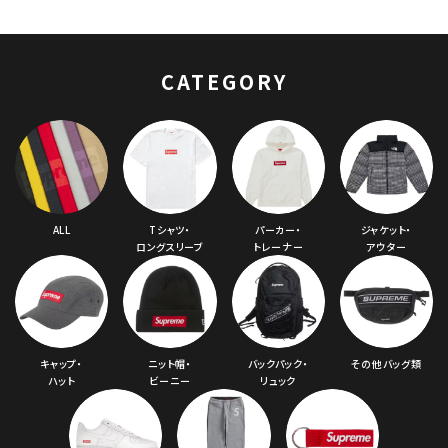
Money Logo 6-
Panel Cap エンブロ
イダード マネーロゴ
6パネルキャップ レッ
CATEGORY
ド
ALL
Tシャツ・
パーカー・
ジャケット・
ロングスリーブ
トレーナー
アウター
キャップ・
ニット帽・
バックパック・
その他バッグ類
ハット
ビーニー
リュック