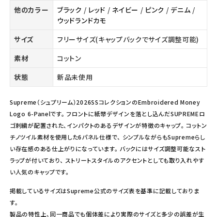
他のカラー
ブラック
/
レッド
/
ネイビー
/
ピンク
/
デニム
/
ウッドランドカモ
サイズ
フリーサイズ(キャップバックでサイズ調整可能)
素材
コットン
状態
新品未使用
Supreme（シュプリーム）2026SSコレクションのEmbroidered Money
Logo 6-Panelです。 フロントに紙幣デザインを落とし込んだSUPREMEロ
ゴ刺繍が配置された、インパクトのあるデザインが特徴のキャップ。 コットン
チノツイル素材を使用した6パネル仕様で、 シンプルながらもSupremeらし
い存在感のある仕上がりになっています。 バックにはサイズ調整可能なスト
ラップが付いており、 ストリートスタイルのアクセントとしても取り入れやす
い人気のキャップです。
掲載しているサイズはSupreme公式のサイズ表を基準に記載しておりま
す。
製品の特性上、同一商品でも個体差により実際のサイズと多少の誤差が生