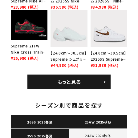
Supreme Nike Air
ム 2025SS Nike
ム 2026SS Nike
Force 1 Low シュプ
¥28,980
(税込)
Leather Shoulder
¥36,980
(税込)
SB Air Max 2 CB 94
¥34,980
(税込)
リーム ナイキエアフォ
Bag ナイキレザーシ
Low SP ナイキ SB
ース１スニーカー シ
ョルダーバッグ ブラッ
エアマックス2 CB 94
ューズ ホワイト
ク 黒
ロー SP ホワイト
Supreme 21FW
Nike Cross Trainer
【24.0cm～30.5cm】
【24.0cm～30.5cm】
Low ナイキクロスト
¥26,980
(税込)
Supreme シュプリー
2025SS Supreme
レイナーロウ シュー
ム 2023AW Nike
¥44,980
(税込)
GOODENOUGH
¥51,980
(税込)
ズ ブラック
Courtposite ナイキ
Nike Air Force 1
コートポジット スニー
Low AF1 シュプリー
もっと見る
キーワードから探す
カー ホワイト 白
ムグッドイナフ ナイキ
エアフォース１スニー
search
カー シューズ ホワイ
ト
シーズン別で商品を探す
人気ワード
2026SS
2025AW
2025SS
Tシャツ・ロングスリーブ
キャップ・ハット
パーカー・クルーネック
ショルダー・ウエストバッグ
ボックスロゴ
ブラックスウェット
26SS 2026春夏
25AW 2025秋冬
カテゴリーから探す
24AW 2024秋冬
25SS 2025春夏