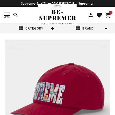
Supreme(シュプリーム)通販専門店 Be-Supremer
0
search
person
favorite
shopping_cart
view_module
view_module
CATEGORY
BRAND
search
Supreme シュプ
リーム 2026SS
Embroidered
¥32,980
(税込)
Money Logo 6-