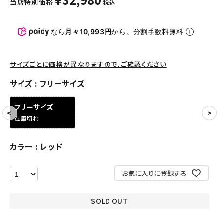
当店特別価格
税込
パンツ・ショーツ
アクセサリー
なら
月々10,993円
から。分割手数料無料
COLLABORATION BRAND
サイズごとに価格が異なりますので、ご確認ください
SEASON
サイズ
フリーサイズ
CONTENTS
フリーサイズ
在庫切れ
ACCOUNT MENU
ようこそ ゲスト 様
カラー
レッド
meeting_room
person
ログイン
会員登録
お気に入りに登録する
Follow us
SOLD OUT