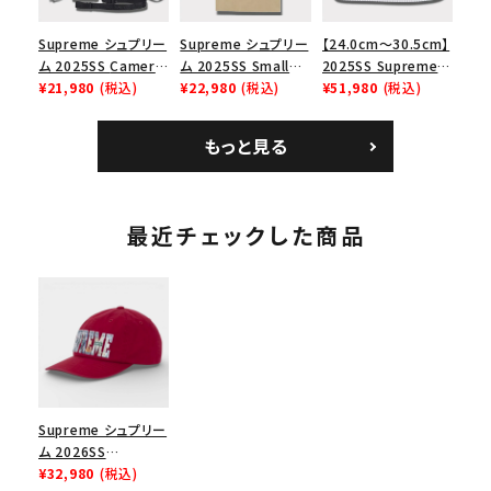
Supreme シュプリー
Supreme シュプリー
【24.0cm～30.5cm】
ム 2025SS Camera
ム 2025SS Small
2025SS Supreme
Bag + Mini Pouch
¥21,980
(税込)
Box Tee スモールボ
¥22,980
(税込)
GOODENOUGH
¥51,980
(税込)
カメラバッグ ミニポー
ックスTシャツ タン
Nike Air Force 1
チ ブラック 黒
Low AF1 シュプリー
もっと見る
ムグッドイナフ ナイキ
エアフォース１スニー
カー シューズ ホワイ
ト
最近チェックした商品
Supreme シュプリー
ム 2026SS
Embroidered
¥32,980
(税込)