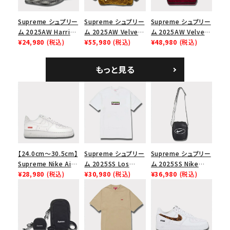
Supreme シュプリー
Supreme シュプリー
Supreme シュプリー
ム 2025AW Harris
ム 2025AW Velvet
ム 2025AW Velvet
Tweed Camp Cap
¥24,980
(税込)
Backpack ベルベッ
¥55,980
(税込)
Small Messenger
¥48,980
(税込)
ハリスツイード キャ
ト バックパック タンレ
Bag ベルベット スモ
ンプキャップ ブラック
オパード
ール メッセンジャー
もっと見る
バッグ レッドレオパー
ド
【24.0cm～30.5cm】
Supreme シュプリー
Supreme シュプリー
Supreme Nike Air
ム 2025SS Los
ム 2025SS Nike
Force 1 Low シュプ
¥28,980
(税込)
Angeles Fire Relief
¥30,980
(税込)
Leather Shoulder
¥36,980
(税込)
リーム ナイキエアフォ
Box Logo Tee ファ
Bag ナイキレザーシ
ース１スニーカー シ
イヤーリリーフボック
ョルダーバッグ ブラッ
ューズ ホワイト
スロゴTシャツ ホワ
ク 黒
イト 白