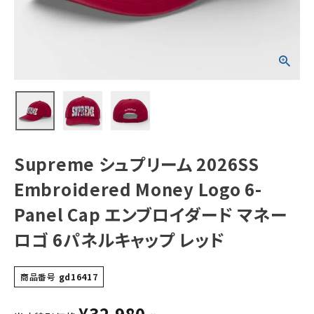
Panel Cap エン
ブロイダード マネ
ーロゴ 6パネルキ
ャップ レッド
NEW ITEMS
CATEGORY
Tシャツ・ロングスリーブ
パーカー・トレーナー
ジャケット・アウター
Supreme シュプリーム 2026SS
キャップ・ハット
Embroidered Money Logo 6-
ニット帽・ビーニー
Panel Cap エンブロイダード マネー
ロゴ 6パネルキャップ レッド
バックパック・リュック
その他バッグ類
商品番号
gd16417
スニーカー・ブーツ
¥
32,980