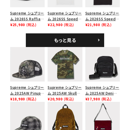
Supreme シュプリー
Supreme シュプリー
Supreme シュプリー
ム 2026SS Raffia
ム 2026SS Speed
ム 2026SS Speed
Mesh Back 5-Panel
¥25,980
(税込)
Tee スピードTシャツ
¥22,980
(税込)
Tee スピードTシャツ
¥21,980
(税込)
ラフィアメッシュバック
ホワイト
ブラック
5パネルキャップ ブラ
もっと見る
ック
Supreme シュプリー
Supreme シュプリー
Supreme シュプリー
ム 2025AW Pinup
ム 2025AW Skull
ム 2025AW Denim
Mesh Back 5-Panel
¥18,980
(税込)
Tee スカル Tシャ
¥20,980
(税込)
Shoulder Bag デニ
¥37,980
(税込)
Capピンアップ メッシ
ツ ウッドランドカモ
ム ショルダーバッグ
ュバック 5パネルキャ
ブラック
ップ トゥルーティン
バーHTC フォールカ
モ