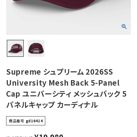
Panel Cap ユニ
バーシティ メッシ
ュバック 5パネル
キャップ カーディ
NEW ITEMS
ナル
CATEGORY
Tシャツ・ロングスリーブ
パーカー・トレーナー
ジャケット・アウター
Supreme シュプリーム 2026SS
キャップ・ハット
University Mesh Back 5-Panel
ニット帽・ビーニー
Cap ユニバーシティ メッシュバック 5
パネルキャップ カーディナル
バックパック・リュック
その他バッグ類
商品番号
gd16414
スニーカー・ブーツ
¥
19,980