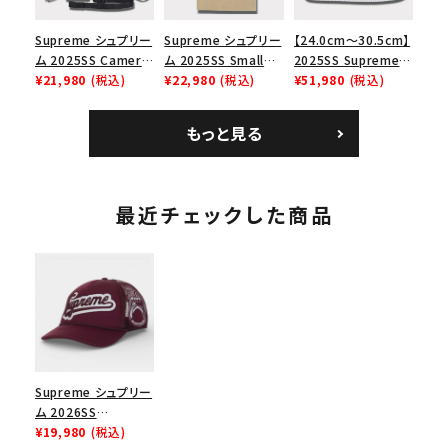
Supreme シュプリー
Supreme シュプリー
【24.0cm～30.5cm】
ム 2025SS Camera
ム 2025SS Small
2025SS Supreme
Bag + Mini Pouch
¥21,980
(税込)
Box Tee スモールボ
¥22,980
(税込)
GOODENOUGH
¥51,980
(税込)
カメラバッグ ミニポー
ックスTシャツ タン
Nike Air Force 1
チ ブラック 黒
Low AF1 シュプリー
もっと見る
ムグッドイナフ ナイキ
エアフォース１スニー
カー シューズ ホワイ
ト
最近チェックした商品
Supreme シュプリー
ム 2026SS
University Mesh
¥19,980
(税込)