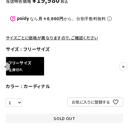
当店特別価格
税込
パンツ・ショーツ
アクセサリー
なら
月々6,660円
から。分割手数料無料
COLLABORATION BRAND
サイズごとに価格が異なりますので、ご確認ください
SEASON
サイズ
フリーサイズ
CONTENTS
フリーサイズ
在庫切れ
ACCOUNT MENU
ようこそ ゲスト 様
カラー
カーディナル
meeting_room
person
ログイン
会員登録
お気に入りに登録する
Follow us
SOLD OUT