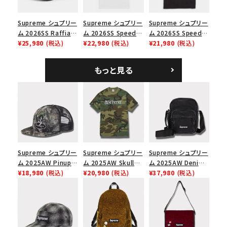
Supreme シュプリー
Supreme シュプリー
Supreme シュプリー
ム 2026SS Raffia
ム 2026SS Speed
ム 2026SS Speed
Mesh Back 5-Panel
¥25,980
(税込)
Tee スピードTシャツ
¥22,980
(税込)
Tee スピードTシャツ
¥21,980
(税込)
ラフィアメッシュバック
ホワイト
ブラック
5パネルキャップ ブラ
もっと見る
ック
Supreme シュプリー
Supreme シュプリー
Supreme シュプリー
ム 2025AW Pinup
ム 2025AW Skull
ム 2025AW Denim
Mesh Back 5-Panel
¥18,980
(税込)
Tee スカル Tシャ
¥20,980
(税込)
Shoulder Bag デニ
¥37,980
(税込)
Capピンアップ メッシ
ツ ウッドランドカモ
ム ショルダーバッグ
ュバック 5パネルキャ
ブラック
ップ トゥルーティン
バーHTC フォールカ
モ