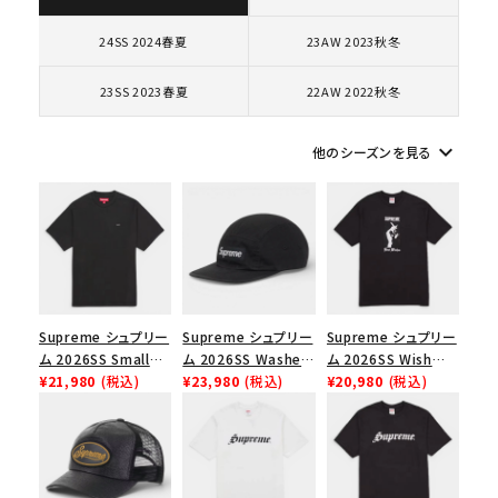
コラボレーションブランドから探す
24SS 2024春夏
23AW 2023秋冬
23SS 2023春夏
22AW 2022秋冬
シーズンから探す
keyboard_arrow_down
他のシーズンを見る
並び順
価格から探す
円 ～
円
Supreme シュプリー
Supreme シュプリー
Supreme シュプリー
在庫のない商品を表示する
ム 2026SS Small
ム 2026SS Washed
ム 2026SS Wish
Box Tee スモールボ
¥21,980
(税込)
Chino Twill Camp
¥23,980
(税込)
Tee ウィッシュTシ
¥20,980
(税込)
絞り込んで検索する
ックスTシャツ ブラッ
Cap ウォッシュド チ
ャツ ブラック
ク
ノツイル キャンプキャ
ップ ブラック