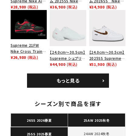
Supreme Nike Air
ム 2025SS Nike
ム 2026SS Nike
Force 1 Low シュプ
¥28,980
(税込)
Leather Shoulder
¥36,980
(税込)
SB Air Max 2 CB 94
¥34,980
(税込)
リーム ナイキエアフォ
Bag ナイキレザーシ
Low SP ナイキ SB
ース１スニーカー シ
ョルダーバッグ ブラッ
エアマックス2 CB 94
ューズ ホワイト
ク 黒
ロー SP ホワイト
Supreme 21FW
Nike Cross Trainer
【24.0cm～30.5cm】
【24.0cm～30.5cm】
Low ナイキクロスト
¥26,980
(税込)
Supreme シュプリー
2025SS Supreme
レイナーロウ シュー
ム 2023AW Nike
¥44,980
(税込)
GOODENOUGH
¥51,980
(税込)
ズ ブラック
Courtposite ナイキ
Nike Air Force 1
コートポジット スニー
Low AF1 シュプリー
もっと見る
キーワードから探す
カー ホワイト 白
ムグッドイナフ ナイキ
エアフォース１スニー
search
カー シューズ ホワイ
ト
シーズン別で商品を探す
人気ワード
2026SS
2025AW
2025SS
Tシャツ・ロングスリーブ
キャップ・ハット
パーカー・クルーネック
ショルダー・ウエストバッグ
ボックスロゴ
ブラックスウェット
26SS 2026春夏
25AW 2025秋冬
カテゴリーから探す
24AW 2024秋冬
25SS 2025春夏