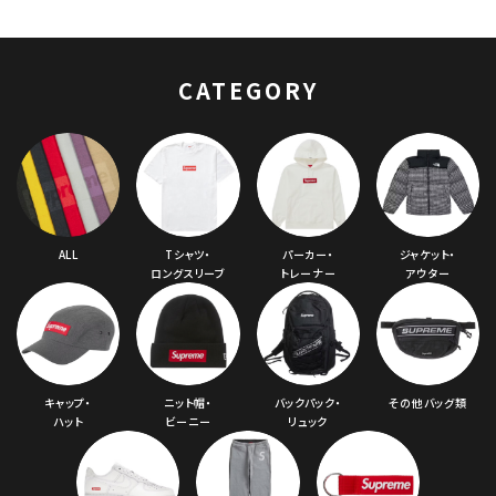
Back 5-Panel Cap
ユニバーシティ メッシ
ュバック 5パネルキャ
ップ カーディナル
CATEGORY
ALL
Tシャツ・
パーカー・
ジャケット・
ロングスリーブ
トレーナー
アウター
キャップ・
ニット帽・
バックパック・
その他バッグ類
ハット
ビーニー
リュック