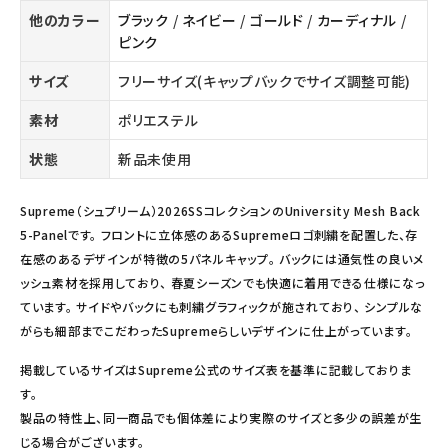
他のカラー
ブラック
/
ネイビー
/
ゴールド
/
カーディナル
/
ピンク
サイズ
フリーサイズ(キャップバックでサイズ調整可能)
素材
ポリエステル
状態
新品未使用
Supreme（シュプリーム）2026SSコレクションのUniversity Mesh Back
5-Panelです。 フロントに立体感のあるSupremeロゴ刺繍を配置した、存
在感のあるデザインが特徴の5パネルキャップ。 バックには通気性の良いメ
ッシュ素材を採用しており、 春夏シーズンでも快適に着用できる仕様になっ
ています。 サイドやバックにも刺繍グラフィックが施されており、 シンプルな
がらも細部までこだわったSupremeらしいデザインに仕上がっています。
掲載しているサイズはSupreme公式のサイズ表を基準に記載しておりま
す。
製品の特性上、同一商品でも個体差により実際のサイズと多少の誤差が生
じる場合がございます。