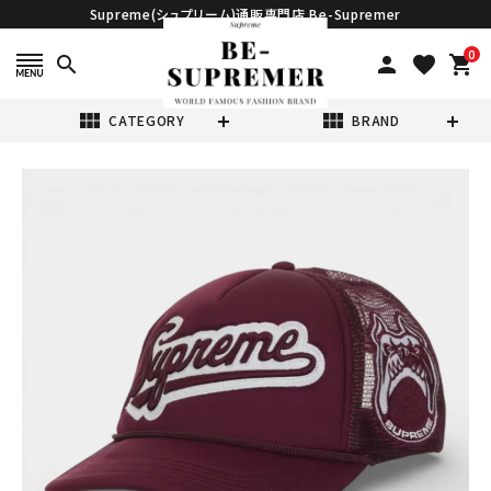
Supreme(シュプリーム)通販専門店 Be-Supremer
0
search
person
favorite
shopping_cart
view_module
view_module
CATEGORY
BRAND
search
Supreme シュプ
リーム 2026SS
University
¥19,980
(税込)
Mesh Back 5-