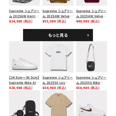
Supreme シュプリー
Supreme シュプリー
Supreme シュプリー
ム 2025AW Harris
ム 2025AW Velvet
ム 2025AW Velvet
Tweed Camp Cap
¥24,980
(税込)
Backpack ベルベッ
¥55,980
(税込)
Small Messenger
¥48,980
(税込)
ハリスツイード キャ
ト バックパック タンレ
Bag ベルベット スモ
ンプキャップ ブラック
オパード
ール メッセンジャー
もっと見る
バッグ レッドレオパー
ド
【24.0cm～30.5cm】
Supreme シュプリー
Supreme シュプリー
Supreme Nike Air
ム 2025SS Los
ム 2025SS Nike
Force 1 Low シュプ
¥28,980
(税込)
Angeles Fire Relief
¥30,980
(税込)
Leather Shoulder
¥36,980
(税込)
リーム ナイキエアフォ
Box Logo Tee ファ
Bag ナイキレザーシ
ース１スニーカー シ
イヤーリリーフボック
ョルダーバッグ ブラッ
ューズ ホワイト
スロゴTシャツ ホワ
ク 黒
イト 白