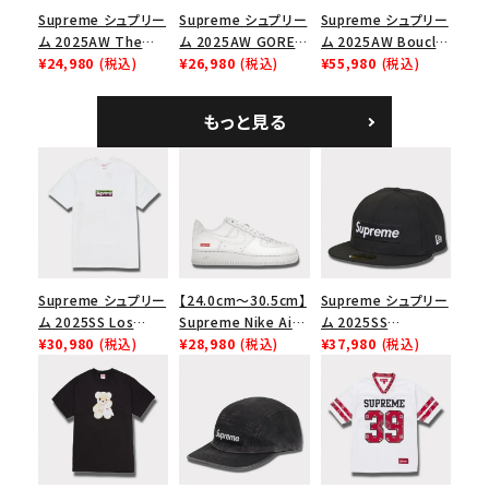
Supreme シュプリー
Supreme シュプリー
Supreme シュプリー
ム 2025AW The
ム 2025AW GORE-
ム 2025AW Boucle
Exorcist Mother
¥24,980
(税込)
TEX Zip Pocket
¥26,980
(税込)
Baseball Jersey ブ
¥55,980
(税込)
L/S Tee エクソシス
Camp Cap ゴアテッ
ークレ ベースボール
ト マザー ロングスリ
クス ジップ ポケット
ジャージ ブラック
もっと見る
ーブTシャツ ホワイ
キャンプ キャップ リ
ト
アルツリーAPカモ
Supreme シュプリー
【24.0cm～30.5cm】
Supreme シュプリー
ム 2025SS Los
Supreme Nike Air
ム 2025SS
Angeles Fire Relief
¥30,980
(税込)
Force 1 Low シュプ
¥28,980
(税込)
Championship Box
¥37,980
(税込)
Box Logo Tee ファ
リーム ナイキエアフォ
Logo New Era Cap
イヤーリリーフボック
ース１スニーカー シ
チャンピオンシップボ
スロゴTシャツ ホワ
ューズ ホワイト
ックスロゴニューエラ
イト 白
キャップ ブラック 黒