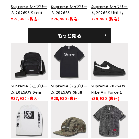
Supreme シュプリー
Supreme シュプリー
Supreme シュプリー
ム 2026SS Sequin
ム 2026SS
ム 2026SS Utility
Denim Classic
¥23,980
(税込)
Pigment Coated S
¥26,980
(税込)
Bag ユーティリティ
¥39,980
(税込)
Logo 6-Panel シ
Logo 6-Panel ピグ
バッグ ブラック
ークインデニム クラ
メントコーテッド Sロ
もっと見る
シックロゴ 6パネルキ
ゴ 6パネル ネイビー
ャップ ナチュラル
Supreme シュプリー
Supreme シュプリー
Supreme 2025AW
ム 2025AW Denim
ム 2025AW Skull
Nike Air Force 1
Shoulder Bag デニ
¥37,980
(税込)
Tee スカル Tシャツ
¥20,980
(税込)
Low シュプリーム ナ
¥36,980
(税込)
ム ショルダーバッグ
ブラック
イキエアフォース１ス
ブラック
ニーカー シューズ ブ
ラック