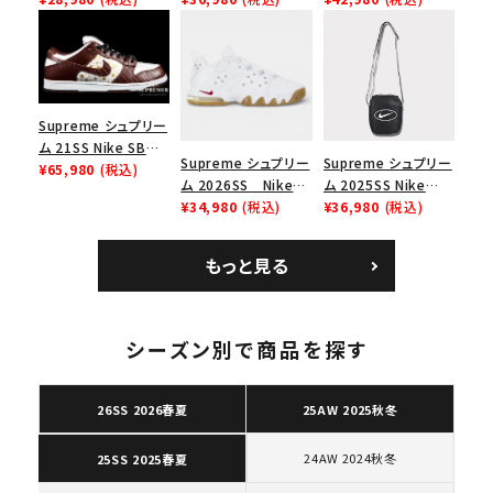
リーム ナイキエアフォ
イキエアフォース１ス
ナイキ SB ダンク ロ
ース１スニーカー シ
ニーカー シューズ ブ
ー スニーカー ホワイ
ューズ ホワイト
ラック
ト
Supreme シュプリー
ム 21SS Nike SB
Supreme シュプリー
Supreme シュプリー
Dunk Low ナイキSB
¥65,980
(税込)
ム 2026SS Nike
ム 2025SS Nike
ダンクロウ スニーカ
SB Air Max 2 CB 94
¥34,980
(税込)
Leather Shoulder
¥36,980
(税込)
ー ブラウン
Low SP ナイキ SB
Bag ナイキレザーシ
エアマックス2 CB 94
ョルダーバッグ ブラッ
もっと見る
ロー SP ホワイト
ク 黒
キーワードから探す
search
シーズン別で商品を探す
人気ワード
2026SS
2025AW
2025SS
Tシャツ・ロングスリーブ
キャップ・ハット
パーカー・クルーネック
26SS 2026春夏
25AW 2025秋冬
ショルダー・ウエストバッグ
ボックスロゴ
ブラックスウェット
カテゴリーから探す
24AW 2024秋冬
25SS 2025春夏