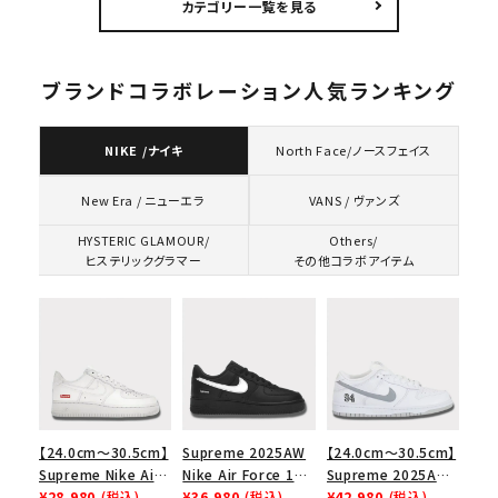
カテゴリー一覧を見る
シックロゴ 6パネルキ
ゴ 6パネル ネイビー
ャップ ナチュラル
ブランドコラボレーション人気ランキング
NIKE /ナイキ
North Face/ノースフェイス
VANS / ヴァンズ
New Era / ニューエラ
HYSTERIC GLAMOUR/
Others/
ヒステリックグラマー
その他コラボアイテム
【24.0cm～30.5cm】
Supreme 2025AW
【24.0cm～30.5cm】
Supreme Nike Air
Nike Air Force 1
Supreme 2025AW
Force 1 Low シュプ
¥28,980
(税込)
Low シュプリーム ナ
¥36,980
(税込)
Nike SB Dunk Low
¥42,980
(税込)