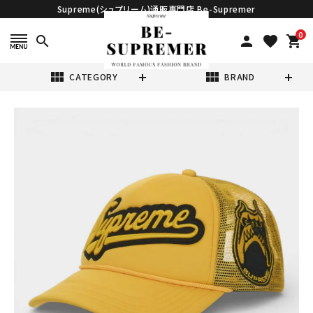
Supreme(シュプリーム)通販専門店 Be-Supremer
0
search
person
favorite
shopping_cart
view_module
view_module
CATEGORY
BRAND
search
Supreme シュプ
リーム 2026SS
University
¥28,980
(税込)
Mesh Back 5-