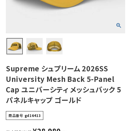
Panel Cap ユニ
バーシティ メッシ
ュバック 5パネル
キャップ ゴールド
NEW ITEMS
CATEGORY
Tシャツ・ロングスリーブ
パーカー・トレーナー
ジャケット・アウター
Supreme シュプリーム 2026SS
キャップ・ハット
University Mesh Back 5-Panel
ニット帽・ビーニー
Cap ユニバーシティ メッシュバック 5
パネルキャップ ゴールド
バックパック・リュック
その他バッグ類
商品番号
gd16413
スニーカー・ブーツ
¥
28,980