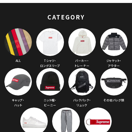
ュバック 5パネルキャ
ップ ゴールド
CATEGORY
ALL
Tシャツ・
パーカー・
ジャケット・
ロングスリーブ
トレーナー
アウター
キャップ・
ニット帽・
バックパック・
その他バッグ類
ハット
ビーニー
リュック