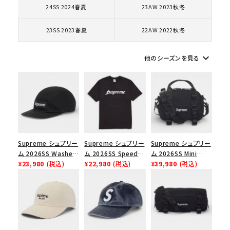
24SS 2024春夏
23AW 2023秋冬
コラボレーションブランドから探す
23SS 2023春夏
22AW 2022秋冬
シーズンから探す
keyboard_arrow_down
他のシーズンを見る
並び順
価格から探す
円 ～
円
Supreme シュプリー
Supreme シュプリー
Supreme シュプリー
在庫のない商品を表示する
ム 2026SS Washed
ム 2026SS Speed
ム 2026SS Mini
Chino Twill Camp
¥23,980
(税込)
Tee スピードTシャツ
¥22,980
(税込)
Duffle Bag ミニダッ
¥39,980
(税込)
Cap ウォッシュド チ
ブラック
フルバッグ ブラック
絞り込んで検索する
ノツイル キャンプキャ
ップ ブラック