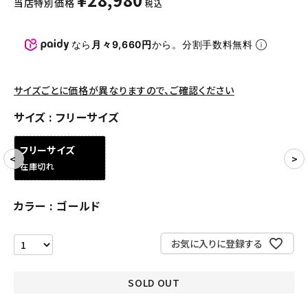
当店特別価格
税込
パンツ・ショーツ
アクセサリー
なら
月々9,660円
から。分割手数料無料
COLLABORATION BRAND
サイズごとに価格が異なりますので、ご確認ください
SEASON
サイズ
フリーサイズ
CONTENTS
フリーサイズ
在庫切れ
ACCOUNT MENU
ようこそ ゲスト 様
カラー
ゴールド
meeting_room
person
ログイン
会員登録
お気に入りに登録する
Follow us
SOLD OUT