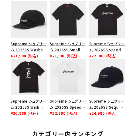
Supreme シュプリー
Supreme シュプリー
Supreme シュプリー
ム 2026SS Washed
ム 2026SS Small
ム 2026SS Speed
Chino Twill Camp
¥23,980
(税込)
Box Tee スモールボ
¥21,980
(税込)
Tee スピードTシャツ
¥22,980
(税込)
Cap ウォッシュド チ
ックスTシャツ ブラッ
ブラック
ノツイル キャンプキャ
ク
ップ ブラック
Supreme シュプリー
Supreme シュプリー
Supreme シュプリー
ム 2026SS Wish
ム 2026SS Speed
ム 2026SS Sequin
Tee ウィッシュTシ
¥20,980
(税込)
Tee スピードTシャツ
¥22,980
(税込)
Denim Classic
¥24,980
(税込)
ャツ ブラック
ホワイト
Logo 6-Panel シ
ークインデニム クラ
シックロゴ 6パネルキ
カテゴリー内ランキング