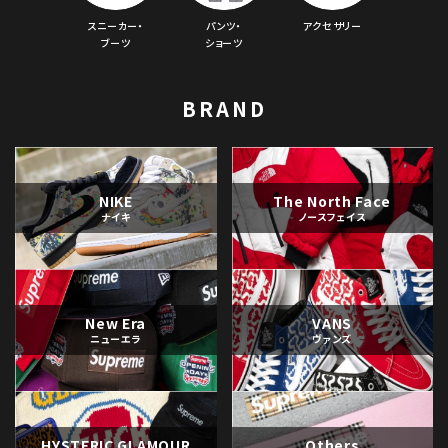
スニーカー・
パンツ・
アクセサリー
ブーツ
ショーツ
BRAND
NIKE
The North Face
ナイキ
ノースフェイス
New Era
VANS
ニューエラ
ヴァンズ
HYSTERIC GLAMOUR
Others