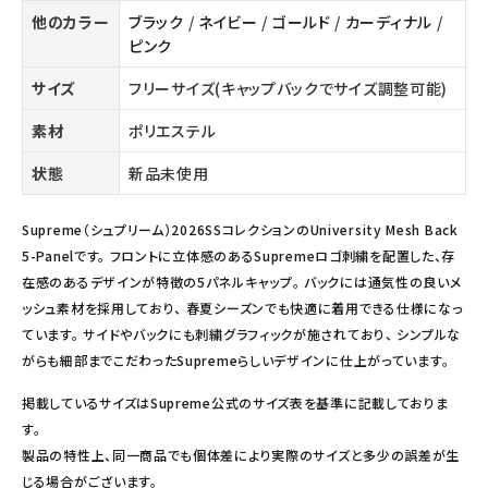
他のカラー
ブラック
/
ネイビー
/
ゴールド
/
カーディナル
/
ピンク
サイズ
フリーサイズ(キャップバックでサイズ調整可能)
素材
ポリエステル
状態
新品未使用
Supreme（シュプリーム）2026SSコレクションのUniversity Mesh Back
5-Panelです。 フロントに立体感のあるSupremeロゴ刺繍を配置した、存
在感のあるデザインが特徴の5パネルキャップ。 バックには通気性の良いメ
ッシュ素材を採用しており、 春夏シーズンでも快適に着用できる仕様になっ
ています。 サイドやバックにも刺繍グラフィックが施されており、 シンプルな
がらも細部までこだわったSupremeらしいデザインに仕上がっています。
掲載しているサイズはSupreme公式のサイズ表を基準に記載しておりま
す。
製品の特性上、同一商品でも個体差により実際のサイズと多少の誤差が生
じる場合がございます。