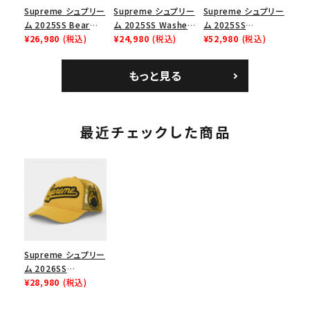
Supreme シュプリー
Supreme シュプリー
Supreme シュプリー
ム 2025SS Bear
ム 2025SS Washed
ム 2025SS
Tee ベア Tシャツ ブ
¥26,980
(税込)
Chino Twill Camp
¥24,980
(税込)
Bandana Football
¥52,980
(税込)
ラック 黒
Cap ウォッシュチノツ
Jersey バンダナ フッ
イルキャンプキャップ
トボール ジャージ ホ
もっと見る
ブラック 黒
ワイト
最近チェックした商品
Supreme シュプリー
ム 2026SS
University Mesh
¥28,980
(税込)
Back 5-Panel Cap
ユニバーシティ メッシ