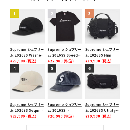
ャップ ブラック
Supreme シュプリー
Supreme シュプリー
Supreme シュプリー
ム 2026SS Washed
ム 2026SS Speed
ム 2026SS Mini
Chino Twill Camp
¥23,980
(税込)
Tee スピードTシャツ
¥22,980
(税込)
Duffle Bag ミニダッ
¥39,980
(税込)
Cap ウォッシュド チ
ブラック
フルバッグ ブラック
ノツイル キャンプキャ
ップ ブラック
Supreme シュプリー
Supreme シュプリー
Supreme シュプリー
ム 2026SS Sequin
ム 2026SS
ム 2026SS Utility
Denim Classic
¥23,980
(税込)
Pigment Coated S
¥26,980
(税込)
Bag ユーティリティ
¥39,980
(税込)
Logo 6-Panel シ
Logo 6-Panel ピグ
バッグ ブラック
ークインデニム クラ
メントコーテッド Sロ