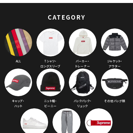
ュバック 5パネルキャ
ップ ブラック
CATEGORY
ALL
Tシャツ・
パーカー・
ジャケット・
ロングスリーブ
トレーナー
アウター
キャップ・
ニット帽・
バックパック・
その他バッグ類
ハット
ビーニー
リュック