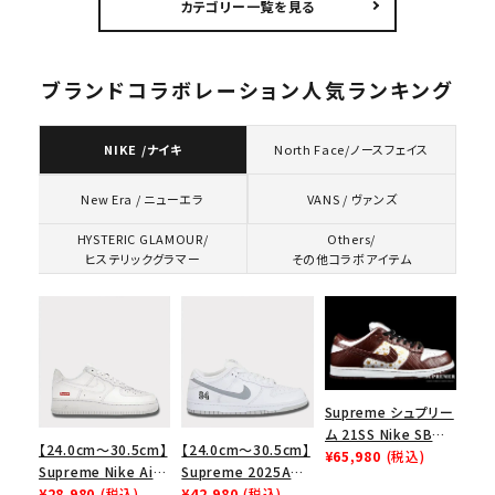
カテゴリー一覧を見る
シックロゴ 6パネルキ
ャップ ブラック
ブランドコラボレーション人気ランキング
NIKE /ナイキ
North Face/ノースフェイス
VANS / ヴァンズ
New Era / ニューエラ
HYSTERIC GLAMOUR/
Others/
ヒステリックグラマー
その他コラボアイテム
Supreme シュプリー
ム 21SS Nike SB
【24.0cm～30.5cm】
【24.0cm～30.5cm】
Dunk Low ナイキSB
¥65,980
(税込)
Supreme Nike Air
Supreme 2025AW
ダンクロウ スニーカ
Force 1 Low シュプ
¥28,980
(税込)
Nike SB Dunk Low
¥42,980
(税込)