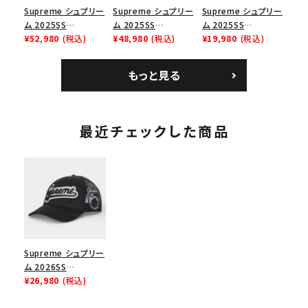
Supreme シュプリー
Supreme シュプリー
Supreme シュプリー
ム 2025SS
ム 2025SS
ム 2025SS
Bandana Football
¥52,980
(税込)
Backpack バックパッ
¥48,980
(税込)
Homerun Tee ホー
¥19,980
(税込)
Jersey バンダナ フッ
ク ブラック 黒
ムランTシャツ ライト
トボール ジャージ ホ
パイン
もっと見る
ワイト
最近チェックした商品
Supreme シュプリー
ム 2026SS
University Mesh
¥26,980
(税込)
Back 5-Panel Cap
ユニバーシティ メッシ