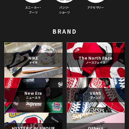
スニーカー・
パンツ・
アクセサリー
ブーツ
ショーツ
BRAND
NIKE
The North Face
ナイキ
ノースフェイス
New Era
VANS
ニューエラ
ヴァンズ
HYSTERIC GLAMOUR
Others