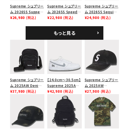
Supreme シュプリー
Supreme シュプリー
Supreme シュプリー
ム 2026SS Supper
ム 2026SS Speed
ム 2026SS Sequin
Tee サパーTシャツ
¥26,980
(税込)
Tee スピードTシャツ
¥22,980
(税込)
Denim Classic
¥24,980
(税込)
ホワイト
ホワイト
Logo 6-Panel シ
ークインデニム クラ
もっと見る
シックロゴ 6パネルキ
ャップ ブラック
Supreme シュプリー
【24.0cm～30.5cm】
Supreme シュプリー
ム 2025AW Denim
Supreme 2025AW
ム 2025AW
Shoulder Bag デニ
¥37,980
(税込)
Nike SB Dunk Low
¥42,980
(税込)
Pigment Coated
¥27,980
(税込)
ム ショルダーバッグ
ナイキ SB ダンク ロ
2-Tone S Logo 6-
ブラック
ー スニーカー ホワイ
Panel Cap ピグメン
ト
トコーテッド 2トーン
エスロゴ 6パネルキャ
ップ ブラック