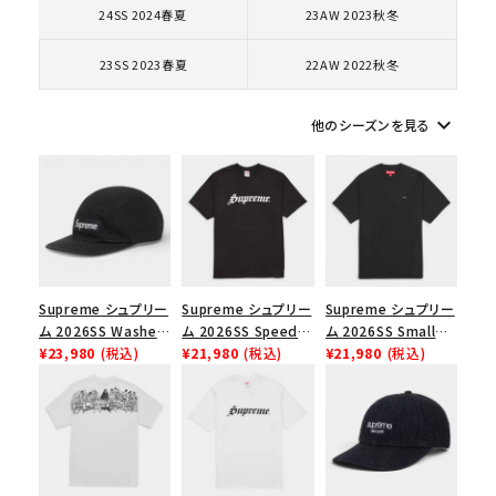
24SS 2024春夏
23AW 2023秋冬
コラボレーションブランドから探す
23SS 2023春夏
22AW 2022秋冬
シーズンから探す
keyboard_arrow_down
他のシーズンを見る
並び順
価格から探す
円 ～
円
Supreme シュプリー
Supreme シュプリー
Supreme シュプリー
在庫のない商品を表示する
ム 2026SS Washed
ム 2026SS Speed
ム 2026SS Small
Chino Twill Camp
¥23,980
(税込)
Tee スピードTシャツ
¥21,980
(税込)
Box Tee スモールボ
¥21,980
(税込)
Cap ウォッシュド チ
ブラック
ックスTシャツ ブラッ
絞り込んで検索する
ノツイル キャンプキャ
ク
ップ ブラック