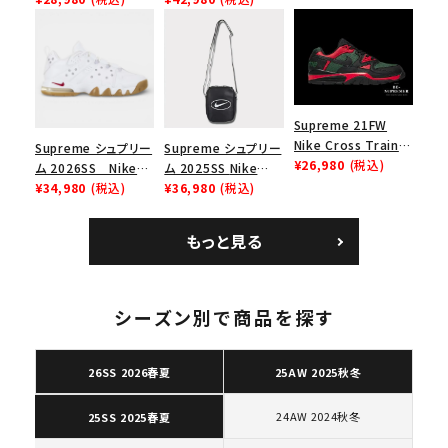
ー ブラウン
リーム ナイキエアフォ
ナイキ SB ダンク ロ
ース１スニーカー シ
ー スニーカー ホワイ
ューズ ホワイト
ト
Supreme 21FW
Nike Cross Trainer
Supreme シュプリー
Supreme シュプリー
Low ナイキクロスト
¥26,980
(税込)
ム 2026SS Nike
ム 2025SS Nike
レイナーロウ シュー
SB Air Max 2 CB 94
¥34,980
(税込)
Leather Shoulder
¥36,980
(税込)
ズ ブラック
Low SP ナイキ SB
Bag ナイキレザーシ
エアマックス2 CB 94
ョルダーバッグ ブラッ
もっと見る
ロー SP ホワイト
ク 黒
キーワードから探す
search
シーズン別で商品を探す
人気ワード
2026SS
2025AW
2025SS
Tシャツ・ロングスリーブ
キャップ・ハット
パーカー・クルーネック
26SS 2026春夏
25AW 2025秋冬
ショルダー・ウエストバッグ
ボックスロゴ
ブラックスウェット
カテゴリーから探す
24AW 2024秋冬
25SS 2025春夏