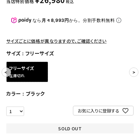
当店特別価格
税込
パンツ・ショーツ
アクセサリー
なら
月々8,993円
から。分割手数料無料
COLLABORATION BRAND
サイズごとに価格が異なりますので、ご確認ください
SEASON
サイズ
フリーサイズ
CONTENTS
フリーサイズ
在庫切れ
ACCOUNT MENU
ようこそ ゲスト 様
カラー
ブラック
meeting_room
person
ログイン
会員登録
お気に入りに登録する
Follow us
SOLD OUT