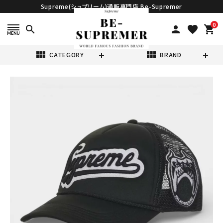
Supreme(シュプリーム)通販専門店 Be-Supremer
0
search
person
favorite
shopping_cart
view_module
view_module
CATEGORY
BRAND
search
Supreme シュプ
リーム 2026SS
University
¥26,980
(税込)
Mesh Back 5-