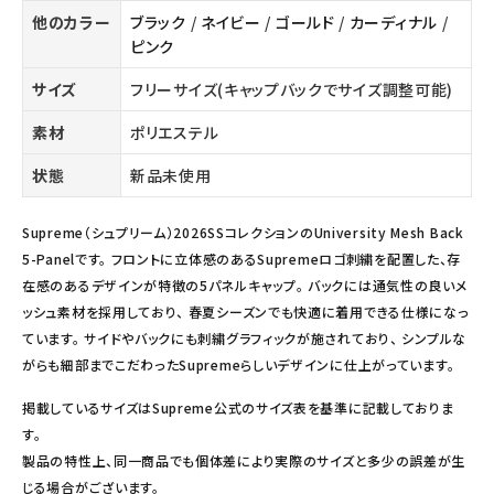
他のカラー
ブラック
/
ネイビー
/
ゴールド
/
カーディナル
/
ピンク
サイズ
フリーサイズ(キャップバックでサイズ調整可能)
素材
ポリエステル
状態
新品未使用
Supreme（シュプリーム）2026SSコレクションのUniversity Mesh Back
5-Panelです。 フロントに立体感のあるSupremeロゴ刺繍を配置した、存
在感のあるデザインが特徴の5パネルキャップ。 バックには通気性の良いメ
ッシュ素材を採用しており、 春夏シーズンでも快適に着用できる仕様になっ
ています。 サイドやバックにも刺繍グラフィックが施されており、 シンプルな
がらも細部までこだわったSupremeらしいデザインに仕上がっています。
掲載しているサイズはSupreme公式のサイズ表を基準に記載しておりま
す。
製品の特性上、同一商品でも個体差により実際のサイズと多少の誤差が生
じる場合がございます。