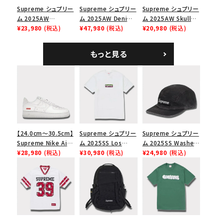
Supreme シュプリー
Supreme シュプリー
Supreme シュプリー
ム 2025AW
ム 2025AW Denim
ム 2025AW Skull
Overdyed Camp
¥23,980
(税込)
Backpack デニム バ
¥47,980
(税込)
Tee スカル Tシャ
¥20,980
(税込)
Cap オーバーダイド
ックパック ブラック
ツ ウッドランドカモ
キャンプキャップ ブ
もっと見る
ラック
【24.0cm～30.5cm】
Supreme シュプリー
Supreme シュプリー
Supreme Nike Air
ム 2025SS Los
ム 2025SS Washed
Force 1 Low シュプ
¥28,980
(税込)
Angeles Fire Relief
¥30,980
(税込)
Chino Twill Camp
¥24,980
(税込)
リーム ナイキエアフォ
Box Logo Tee ファ
Cap ウォッシュチノツ
ース１スニーカー シ
イヤーリリーフボック
イルキャンプキャップ
ューズ ホワイト
スロゴTシャツ ホワ
ブラック 黒
イト 白