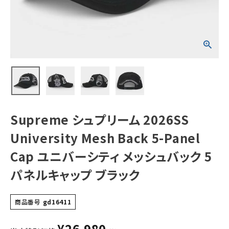
Panel Cap ユニ
バーシティ メッシ
ュバック 5パネル
キャップ ブラック
NEW ITEMS
CATEGORY
Tシャツ・ロングスリーブ
パーカー・トレーナー
ジャケット・アウター
Supreme シュプリーム 2026SS
キャップ・ハット
University Mesh Back 5-Panel
ニット帽・ビーニー
Cap ユニバーシティ メッシュバック 5
パネルキャップ ブラック
バックパック・リュック
その他バッグ類
商品番号
gd16411
スニーカー・ブーツ
¥
26,980