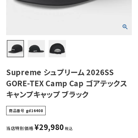
テックス キャンプ
キャップ ブラック
NEW ITEMS
CATEGORY
Tシャツ・ロングスリーブ
パーカー・トレーナー
ジャケット・アウター
Supreme シュプリーム 2026SS
キャップ・ハット
GORE-TEX Camp Cap ゴアテックス
ニット帽・ビーニー
キャンプキャップ ブラック
バックパック・リュック
商品番号
gd16408
その他バッグ類
¥
29,980
スニーカー・ブーツ
当店特別価格
税込