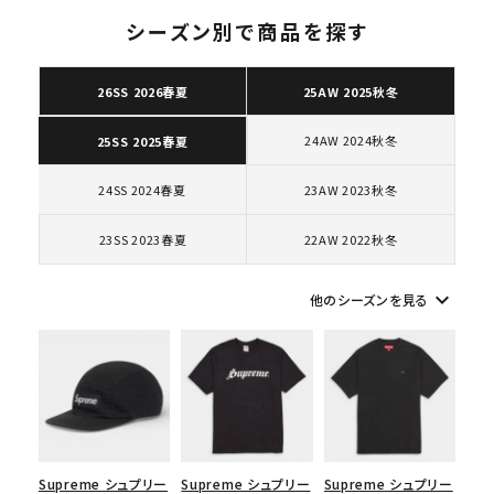
ショルダー・ウエストバッグ
ボックスロゴ
ブラックスウェット
シーズン別で商品を探す
カテゴリーから探す
26SS 2026春夏
25AW 2025秋冬
コラボレーションブランドから探す
24AW 2024秋冬
25SS 2025春夏
シーズンから探す
24SS 2024春夏
23AW 2023秋冬
23SS 2023春夏
22AW 2022秋冬
並び順
keyboard_arrow_down
他のシーズンを見る
価格から探す
円 ～
円
在庫のない商品を表示する
絞り込んで検索する
Supreme シュプリー
Supreme シュプリー
Supreme シュプリー