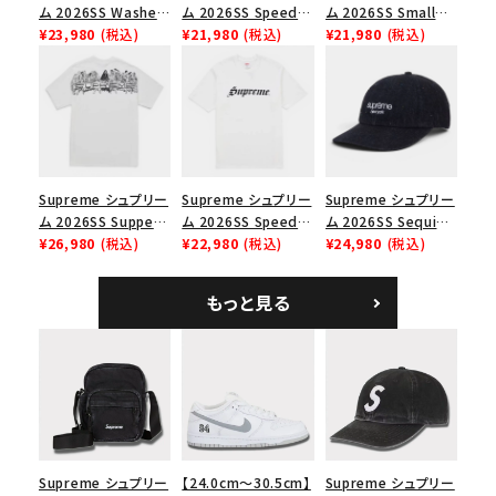
ム 2026SS Washed
ム 2026SS Speed
ム 2026SS Small
Chino Twill Camp
¥23,980
(税込)
Tee スピードTシャツ
¥21,980
(税込)
Box Tee スモールボ
¥21,980
(税込)
Cap ウォッシュド チ
ブラック
ックスTシャツ ブラッ
ノツイル キャンプキャ
ク
ップ ブラック
Supreme シュプリー
Supreme シュプリー
Supreme シュプリー
ム 2026SS Supper
ム 2026SS Speed
ム 2026SS Sequin
Tee サパーTシャツ
¥26,980
(税込)
Tee スピードTシャツ
¥22,980
(税込)
Denim Classic
¥24,980
(税込)
ホワイト
ホワイト
Logo 6-Panel シ
ークインデニム クラ
もっと見る
シックロゴ 6パネルキ
ャップ ブラック
Supreme シュプリー
【24.0cm～30.5cm】
Supreme シュプリー