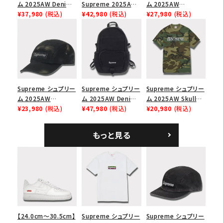
ム 2025AW Denim
Supreme 2025AW
ム 2025AW
Shoulder Bag デニ
¥37,980
(税込)
Nike SB Dunk Low
¥42,980
(税込)
Pigment Coated
¥27,980
(税込)
ム ショルダーバッグ
ナイキ SB ダンク ロ
2-Tone S Logo 6-
ブラック
ー スニーカー ホワイ
Panel Cap ピグメン
ト
トコーテッド 2トーン
エスロゴ 6パネルキャ
ップ ブラック
Supreme シュプリー
Supreme シュプリー
Supreme シュプリー
ム 2025AW
ム 2025AW Denim
ム 2025AW Skull
Overdyed Camp
¥23,980
(税込)
Backpack デニム バ
¥47,980
(税込)
Tee スカル Tシャ
¥20,980
(税込)
Cap オーバーダイド
ックパック ブラック
ツ ウッドランドカモ
キャンプキャップ ブ
もっと見る
ラック
【24.0cm～30.5cm】
Supreme シュプリー
Supreme シュプリー