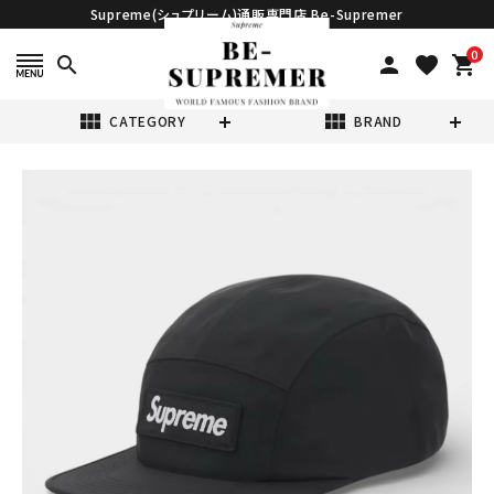
Supreme(シュプリーム)通販専門店 Be-Supremer
0
search
person
favorite
shopping_cart
view_module
view_module
CATEGORY
BRAND
search
Supreme シュプ
リーム 2026SS
GORE-TEX
¥29,980
(税込)
Camp Cap ゴア