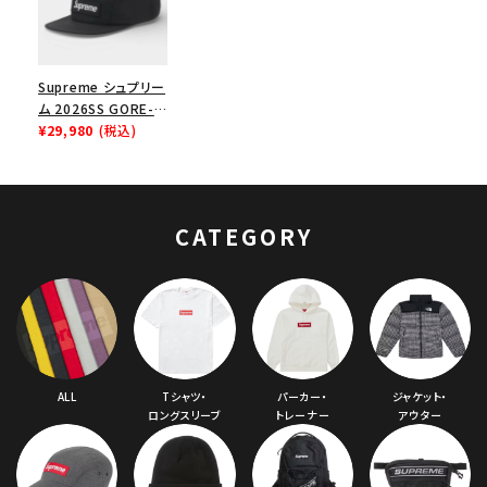
Supreme シュプリー
ム 2026SS GORE-
TEX Camp Cap ゴ
¥29,980
(税込)
アテックス キャンプキ
ャップ ブラック
CATEGORY
ALL
Tシャツ・
パーカー・
ジャケット・
ロングスリーブ
トレーナー
アウター