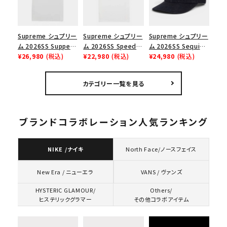
Supreme シュプリー
Supreme シュプリー
Supreme シュプリー
ム 2026SS Supper
ム 2026SS Speed
ム 2026SS Sequin
Tee サパーTシャツ
¥26,980
(税込)
Tee スピードTシャツ
¥22,980
(税込)
Denim Classic
¥24,980
(税込)
ホワイト
ホワイト
Logo 6-Panel シ
ークインデニム クラ
カテゴリー一覧を見る
シックロゴ 6パネルキ
ャップ ブラック
ブランドコラボレーション人気ランキング
NIKE /ナイキ
North Face/ノースフェイス
VANS / ヴァンズ
New Era / ニューエラ
HYSTERIC GLAMOUR/
Others/
ヒステリックグラマー
その他コラボアイテム