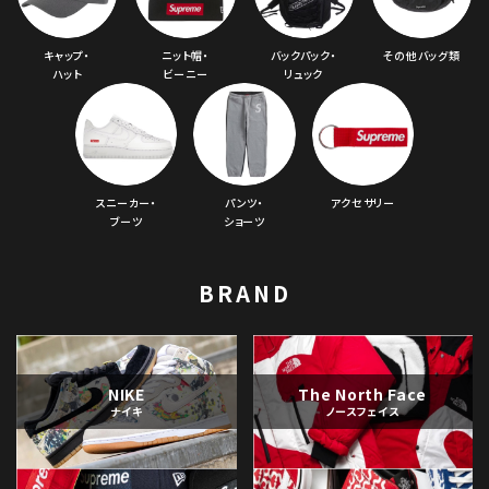
キャップ・
ニット帽・
バックパック・
その他バッグ類
ハット
ビーニー
リュック
スニーカー・
パンツ・
アクセサリー
ブーツ
ショーツ
BRAND
NIKE
The North Face
ナイキ
ノースフェイス