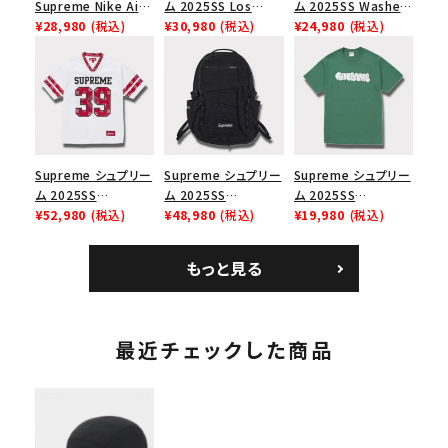
Supreme Nike Air
ム 2025SS Los
ム 2025SS Washed
Force 1 Low シュプ
¥28,980
(税込)
Angeles Fire Relief
¥30,980
(税込)
Chino Twill Camp
¥24,980
(税込)
リーム ナイキエアフォ
Box Logo Tee ファ
Cap ウォッシュチノツ
ース１スニーカー シ
イヤーリリーフボック
イルキャンプキャップ
ューズ ホワイト
スロゴTシャツ ホワ
ブラック 黒
イト 白
Supreme シュプリー
Supreme シュプリー
Supreme シュプリー
ム 2025SS
ム 2025SS
ム 2025SS
Bandana Football
¥52,980
(税込)
Backpack バックパッ
¥48,980
(税込)
Homerun Tee ホー
¥19,980
(税込)
Jersey バンダナ フッ
ク ブラック 黒
ムランTシャツ ライト
トボール ジャージ ホ
パイン
もっと見る
ワイト
最近チェックした商品