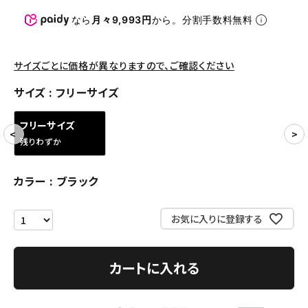
パンツ・ショーツ
なら
月々9,993円
から。分割手数料無料
アクセサリー
COLLABORATION BRAND
サイズごとに価格が異なりますので、ご確認ください
サイズ
フリーサイズ
SEASON
フリーサイズ
CONTENTS
残りわずか
ACCOUNT MENU
カラー
ブラック
ようこそ ゲスト 様
お気に入りに登録する
meeting_room
person
ログイン
会員登録
カートに入れる
Follow us