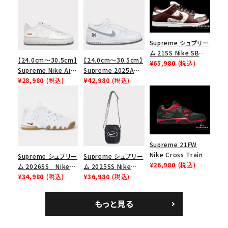
Supreme シュプリー
ム 21SS Nike SB
【24.0cm～30.5cm】
【24.0cm～30.5cm】
Dunk Low ナイキSB
¥65,980
(税込)
Supreme Nike Air
Supreme 2025AW
ダンクロウ スニーカ
Force 1 Low シュプ
¥28,980
(税込)
Nike SB Dunk Low
¥42,980
(税込)
ー ブラウン
リーム ナイキエアフォ
ナイキ SB ダンク ロ
ース１スニーカー シ
ー スニーカー ホワイ
ューズ ホワイト
ト
Supreme 21FW
Nike Cross Trainer
Supreme シュプリー
Supreme シュプリー
Low ナイキクロスト
¥26,980
(税込)
ム 2026SS Nike
ム 2025SS Nike
キーワードから探す
レイナーロウ シュー
SB Air Max 2 CB 94
¥34,980
(税込)
Leather Shoulder
¥36,980
(税込)
ズ ブラック
Low SP ナイキ SB
Bag ナイキレザーシ
search
エアマックス2 CB 94
ョルダーバッグ ブラッ
もっと見る
人気ワード
2026SS
2025AW
2025SS
Tシャツ・ロングスリーブ
ロー SP ホワイト
ク 黒
キャップ・ハット
パーカー・クルーネック