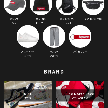
キャップ・
ニット帽・
バックパック・
その他バッグ類
ハット
ビーニー
リュック
スニーカー・
パンツ・
アクセサリー
ブーツ
ショーツ
BRAND
NIKE
The North Face
ナイキ
ノースフェイス