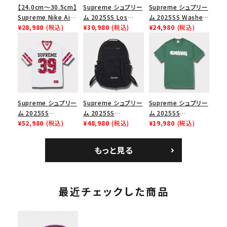
【24.0cm～30.5cm】
Supreme シュプリー
Supreme シュプリー
Supreme Nike Air
ム 2025SS Los
ム 2025SS Washed
Force 1 Low シュプ
¥28,980
(税込)
Angeles Fire Relief
¥30,980
(税込)
Chino Twill Camp
¥24,980
(税込)
リーム ナイキエアフォ
Box Logo Tee ファ
Cap ウォッシュチノツ
ース１スニーカー シ
イヤーリリーフボック
イルキャンプキャップ
ューズ ホワイト
スロゴTシャツ ホワ
ブラック 黒
イト 白
Supreme シュプリー
Supreme シュプリー
Supreme シュプリー
ム 2025SS
ム 2025SS
ム 2025SS
Bandana Football
¥52,980
(税込)
Backpack バックパッ
¥48,980
(税込)
Homerun Tee ホー
¥19,980
(税込)
Jersey バンダナ フッ
ク ブラック 黒
ムランTシャツ ライト
トボール ジャージ ホ
パイン
もっと見る
ワイト
最近チェックした商品