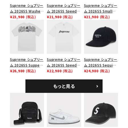
Supreme シュプリー
Supreme シュプリー
Supreme シュプリー
ム 2026SS Washed
ム 2026SS Speed
ム 2026SS Small
Chino Twill Camp
¥23,980
(税込)
Tee スピードTシャツ
¥21,980
(税込)
Box Tee スモールボ
¥21,980
(税込)
Cap ウォッシュド チ
ブラック
ックスTシャツ ブラッ
ノツイル キャンプキャ
ク
ップ ブラック
Supreme シュプリー
Supreme シュプリー
Supreme シュプリー
ム 2026SS Supper
ム 2026SS Speed
ム 2026SS Sequin
Tee サパーTシャツ
¥26,980
(税込)
Tee スピードTシャツ
¥22,980
(税込)
Denim Classic
¥24,980
(税込)
ホワイト
ホワイト
Logo 6-Panel シ
ークインデニム クラ
もっと見る
シックロゴ 6パネルキ
ャップ ブラック