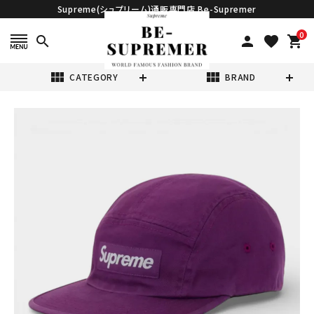
Supreme(シュプリーム)通販専門店 Be-Supremer
0
search
person
favorite
shopping_cart
view_module
view_module
CATEGORY
BRAND
search
Supreme シュプ
リーム 2026SS
Washed Chino
¥21,980
(税込)
Twill Camp