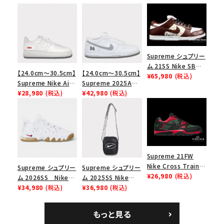
Supreme シュプリー
ム 21SS Nike SB
【24.0cm～30.5cm】
【24.0cm～30.5cm】
Dunk Low ナイキSB
¥65,980
(税込)
Supreme Nike Air
Supreme 2025AW
ダンクロウ スニーカ
Force 1 Low シュプ
¥28,980
(税込)
Nike SB Dunk Low
¥42,980
(税込)
ー ブラウン
リーム ナイキエアフォ
ナイキ SB ダンク ロ
ース１スニーカー シ
ー スニーカー ホワイ
ューズ ホワイト
ト
Supreme 21FW
Nike Cross Trainer
Supreme シュプリー
Supreme シュプリー
Low ナイキクロスト
¥26,980
(税込)
キーワードから探す
ム 2026SS Nike
ム 2025SS Nike
レイナーロウ シュー
SB Air Max 2 CB 94
¥34,980
(税込)
Leather Shoulder
¥36,980
(税込)
search
ズ ブラック
Low SP ナイキ SB
Bag ナイキレザーシ
エアマックス2 CB 94
ョルダーバッグ ブラッ
人気ワード
2026SS
2025AW
2025SS
Tシャツ・ロングスリーブ
もっと見る
ロー SP ホワイト
ク 黒
キャップ・ハット
パーカー・クルーネック