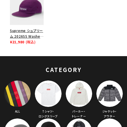
Supreme シュプリー
ム 2026SS Washed
Chino Twill Camp
¥21,980
(税込)
Cap ウォッシュド チ
ノツイル キャンプキャ
ップ パープル
CATEGORY
ALL
Tシャツ・
パーカー・
ジャケット・
ロングスリーブ
トレーナー
アウター