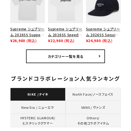
ップ ブラック
Supreme シュプリー
Supreme シュプリー
Supreme シュプリー
ム 2026SS Supper
ム 2026SS Speed
ム 2026SS Sequin
Tee サパーTシャツ
¥26,980
(税込)
Tee スピードTシャツ
¥22,980
(税込)
Denim Classic
¥24,980
(税込)
ホワイト
ホワイト
Logo 6-Panel シ
ークインデニム クラ
カテゴリー一覧を見る
シックロゴ 6パネルキ
ャップ ブラック
ブランドコラボレーション人気ランキング
NIKE /ナイキ
North Face/ノースフェイス
VANS / ヴァンズ
New Era / ニューエラ
HYSTERIC GLAMOUR/
Others/
ヒステリックグラマー
その他コラボアイテム