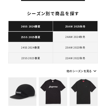
ショルダー・ウエストバッグ
ボックスロゴ
ブラックスウェット
カテゴリーから探す
シーズン別で商品を探す
26SS 2026春夏
25AW 2025秋冬
コラボレーションブランドから探す
24AW 2024秋冬
25SS 2025春夏
シーズンから探す
24SS 2024春夏
23AW 2023秋冬
並び順
23SS 2023春夏
22AW 2022秋冬
keyboard_arrow_down
他のシーズンを見る
価格から探す
円 ～
円
在庫のない商品を表示する
絞り込んで検索する