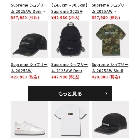
Supreme シュプリー
【24.0cm～30.5cm】
Supreme シュプリー
ム 2025AW Denim
Supreme 2025AW
ム 2025AW
Shoulder Bag デニ
¥37,980
(税込)
Nike SB Dunk Low
¥42,980
(税込)
Pigment Coated
¥27,980
(税込)
ム ショルダーバッグ
ナイキ SB ダンク ロ
2-Tone S Logo 6-
ブラック
ー スニーカー ホワイ
Panel Cap ピグメン
ト
トコーテッド 2トーン
エスロゴ 6パネルキャ
ップ ブラック
Supreme シュプリー
Supreme シュプリー
Supreme シュプリー
ム 2025AW
ム 2025AW Denim
ム 2025AW Skull
Overdyed Camp
¥23,980
(税込)
Backpack デニム バ
¥47,980
(税込)
Tee スカル Tシャ
¥20,980
(税込)
Cap オーバーダイド
ックパック ブラック
ツ ウッドランドカモ
キャンプキャップ ブ
もっと見る
ラック