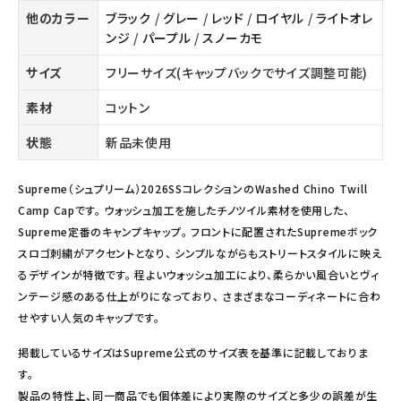
他のカラー
ブラック
/
グレー
/
レッド
/
ロイヤル
/
ライトオレ
ンジ
/
パープル
/
スノーカモ
サイズ
フリーサイズ(キャップバックでサイズ調整可能)
素材
コットン
状態
新品未使用
Supreme（シュプリーム）2026SSコレクションのWashed Chino Twill
Camp Capです。 ウォッシュ加工を施したチノツイル素材を使用した、
Supreme定番のキャンプキャップ。 フロントに配置されたSupremeボック
スロゴ刺繍がアクセントとなり、 シンプルながらもストリートスタイルに映え
るデザインが特徴です。 程よいウォッシュ加工により、柔らかい風合いとヴィ
ンテージ感のある仕上がりになっており、 さまざまなコーディネートに合わ
せやすい人気のキャップです。
掲載しているサイズはSupreme公式のサイズ表を基準に記載しておりま
す。
製品の特性上、同一商品でも個体差により実際のサイズと多少の誤差が生