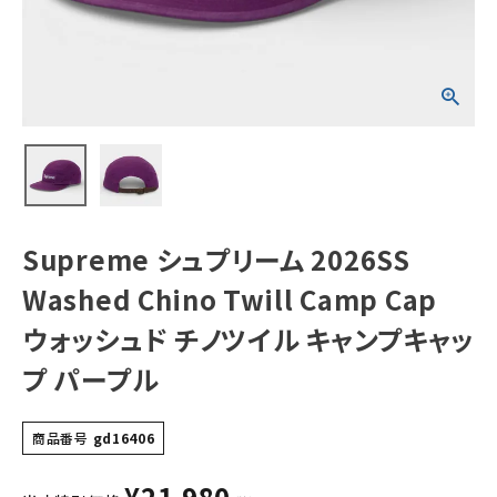
Cap ウォッシュ
ド チノツイル キャ
ンプキャップ パー
プル
NEW ITEMS
CATEGORY
Tシャツ・ロングスリーブ
パーカー・トレーナー
ジャケット・アウター
Supreme シュプリーム 2026SS
キャップ・ハット
Washed Chino Twill Camp Cap
ニット帽・ビーニー
ウォッシュド チノツイル キャンプキャッ
プ パープル
バックパック・リュック
その他バッグ類
商品番号
gd16406
スニーカー・ブーツ
¥
21,980