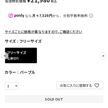
当店特別価格
税込
パンツ・ショーツ
アクセサリー
なら
月々7,326円
から。分割手数料無料
COLLABORATION BRAND
サイズごとに価格が異なりますので、ご確認ください
SEASON
サイズ
フリーサイズ
CONTENTS
フリーサイズ
在庫切れ
ACCOUNT MENU
ようこそ ゲスト 様
カラー
パープル
meeting_room
person
ログイン
会員登録
お気に入りに登録する
Follow us
SOLD OUT