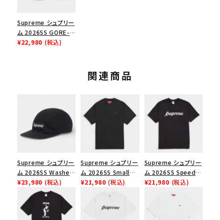
Supreme シュプリー
ム 2026SS GORE-
TEX Camp Cap ゴ
¥22,980
(税込)
アテックス キャンプキ
ャップ レッド
関連商品
Supreme シュプリー
Supreme シュプリー
Supreme シュプリー
ム 2026SS Washed
ム 2026SS Small
ム 2026SS Speed
Chino Twill Camp
¥23,980
(税込)
Box Tee スモールボ
¥21,980
(税込)
Tee スピードTシャツ
¥21,980
(税込)
Cap ウォッシュド チ
ックスTシャツ ブラッ
ブラック
ノツイル キャンプキャ
ク
ップ ブラック