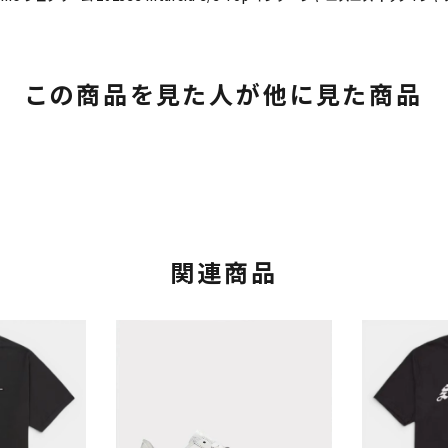
この商品を見た人が他に見た商品
関連商品
カテゴリーから探す
コラボレーションブ
rch
価格から探す
人気ワード
2026SS
2025AW
2025S