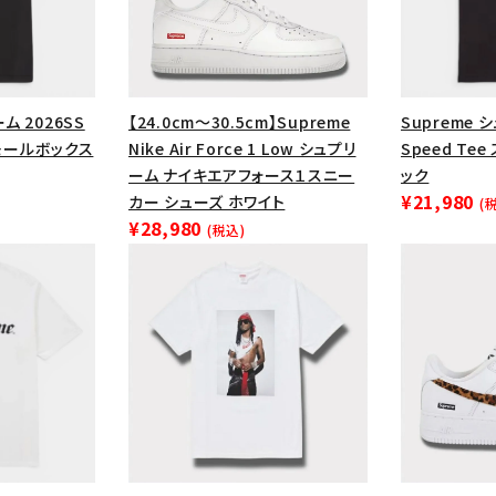
円 ～
円
Tシャツ・ロングスリーブ
キャ
パーカー・クルーネック
ショル
ボックスロゴ
ブラックスウェッ
ム 2026SS
【24.0cm～30.5cm】Supreme
Supreme 
 スモールボックス
Nike Air Force 1 Low シュプリ
Speed Te
在庫のない商品を表示する
ーム ナイキエアフォース１スニー
ック
¥21,980
カー シューズ ホワイト
(
絞り込んで検索する
¥28,980
(税込)