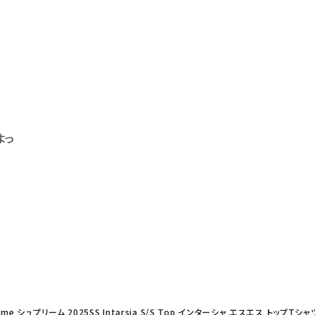
よっ
eme シュプリーム 2025SS Intarsia S/S Top インターシャ エスエス トップTシ