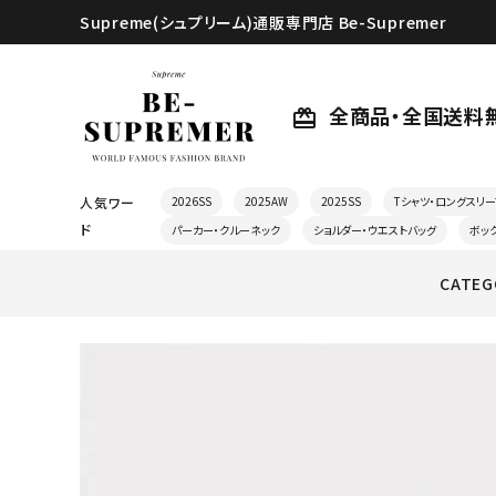
Supreme(シュプリーム)通販専門店 Be-Supremer
全商品・全国送料
card_giftcard
人気ワー
2026SS
2025AW
2025SS
Tシャツ・ロングスリー
ド
パーカー・クルーネック
ショルダー・ウエストバッグ
ボッ
CATEG
search