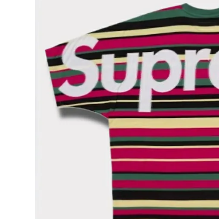
Supreme
シュプリー
ム
¥29,980
2025SS
(税込)
Intarsia
S/S Top
インターシ
ャ エスエ
ス トップT
シャツ スト
NEW ITEMS
ライプ
CATEGORY
Tシャツ・ロングスリーブ
パーカー・トレーナー
ジャケット・アウター
キャップ・ハット
ニット帽・ビーニー