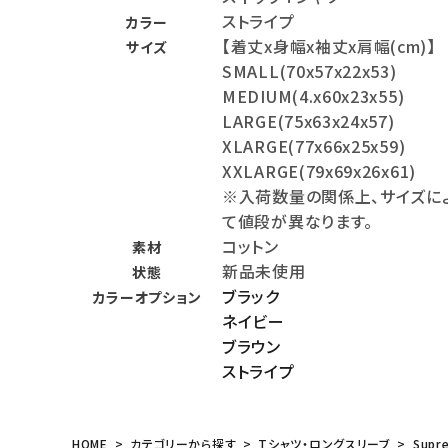
ストライプ
カラー
meeting_room
person
ログイン
会員登録
【着丈x身幅x袖丈x肩幅(cm)】
サイズ
SMALL(70x57x22x53)
MEDIUM(4.x60x23x55)
Follow us
LARGE(75x63x24x57)
XLARGE(77x66x25x59)
XXLARGE(79x69x26x61)
※入荷数量の関係上、サイズに
て値段が異なります。
コットン
素材
新品未使用
状態
ブラック
カラーオプション
ネイビー
ブラウン
ストライプ
HOME
カテゴリーから探す
Tシャツ・ロングスリーブ
Supr