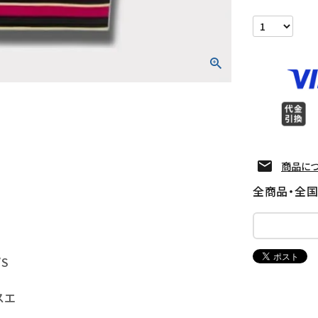
商品に
全商品・全
/S
スエ