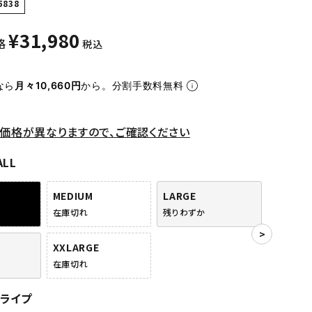
5838
¥
31,980
格
税込
なら
月々10,660円
から。分割手数料無料
価格が異なりますので、ご確認ください
ALL
MEDIUM
LARGE
在庫切れ
残りわずか
XXLARGE
在庫切れ
トライプ