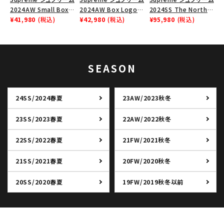
2024AW Small Box
2024AW Box Logo
2024SS The North
Zip Up Hooded
¥41,980
(税込)
Hooded Sweatshirt
¥42,980
(税込)
Face Split Taped
¥95,980
(税込)
Sweatshirt スモール
ボックスロゴフードパー
Seam Shell Jacket ノ
ボックスジップアップフ
カー ブラック 黒
ースフェイススプリット
ードパーカー ブラック
ジャケット ブラック 黒
黒
SEASON
24SS/2024春夏
23AW/2023秋冬
23SS/2023春夏
22AW/2022秋冬
22SS/2022春夏
21FW/2021秋冬
21SS/2021春夏
20FW/2020秋冬
20SS/2020春夏
19FW/2019秋冬以前