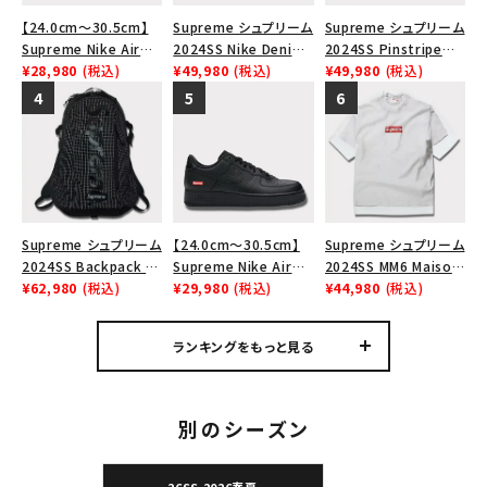
Tシャツ・ロングスリーブ
【24.0cm～30.5cm】
Supreme シュプリーム
Supreme シュプリーム
Supreme Nike Air
2024SS Nike Denim
2024SS Pinstripe
パーカー・トレーナー
Force 1 Low シュプリ
¥28,980
(税込)
Short ナイキデニムシ
¥49,980
(税込)
Crewneck ピンストラ
¥49,980
(税込)
ーム ナイキエアフォー
ョーツ ナチュラル
イプクルーネック ヘ
ジャケット・アウター
ス１スニーカー シュー
ザーグレー 灰
ズ ホワイト
キャップ・ハット
ニット帽・ビーニー
バックパック・リュック
Supreme シュプリーム
【24.0cm～30.5cm】
Supreme シュプリーム
2024SS Backpack バ
Supreme Nike Air
2024SS MM6 Maison
その他バッグ類
ックパック ブラック 黒
¥62,980
(税込)
Force 1 Low シュプリ
¥29,980
(税込)
Margiela Box Logo
¥44,980
(税込)
ーム ナイキエアフォー
Tee MM6メゾンマルジ
スニーカー・ブーツ
ス１スニーカー シュー
ェラボックスロゴTシャ
ランキングをもっと見る
ズ ブラック
ツ ホワイト 白
パンツ・ショーツ
アクセサリー
別のシーズン
COLLABORATION BRAND