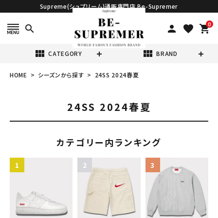
Supreme(シュプリーム)通販専門店 Be-Supremer
0
search
person
favorite
shopping_cart
view_module
view_module
CATEGORY
BRAND
HOME
シーズンから探す
24SS 2024春夏
search
24SS 2024春夏
カテゴリー内ランキング
表示する商品はありません。
NEW ITEMS
CATEGORY