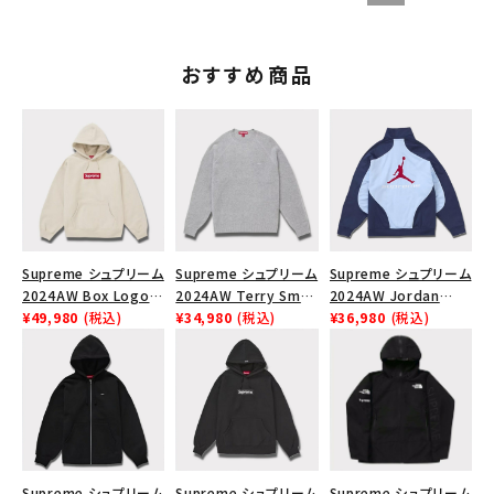
おすすめ商品
Supreme シュプリーム
Supreme シュプリーム
Supreme シュプリーム
2024AW Box Logo
2024AW Terry Small
2024AW Jordan
Hooded Sweatshirt
¥49,980
(税込)
Box Sweater テリー
¥34,980
(税込)
Tricot Track Jacket
¥36,980
(税込)
ボックスロゴフードパー
スモールボックスセータ
ジョーダントリコットト
カー ストーン
ー ヘザーグレー 灰
ラックジャケット ライト
ブルー 青
Supreme シュプリーム
Supreme シュプリーム
Supreme シュプリーム