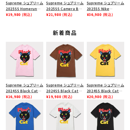
Supreme シュプリーム
Supreme シュプリーム
Supreme シュプリーム
2025SS Homerun
2025SS Camera Bag
2025SS Nike
Tee ホームランTシャ
¥19,980
(税込)
+ Mini Pouch カメラバ
¥21,980
(税込)
Leather Shoulder
¥36,980
(税込)
ツ ライトパイン
ッグ ミニポーチ ブラッ
Bag ナイキレザーショ
ク 黒
ルダーバッグ ブラッ
新着商品
ク 黒
Supreme シュプリーム
Supreme シュプリーム
Supreme シュプリーム
2024SS Black Cat
2024SS Black Cat
2024SS Black Cat
Tee ブラックキャットT
¥16,980
(税込)
Tee ブラックキャットT
¥19,980
(税込)
Tee ブラックキャットT
¥20,980
(税込)
シャツ ライトピンク 桃
シャツ ブラウン 茶
シャツ イエロー 黄