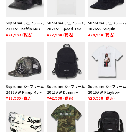
Supreme シュプリーム
Supreme シュプリーム
Supreme シュプリーム
2026SS Raffia Mesh
2026SS Speed Tee
2026SS Sequin
Back 5-Panel ラフィア
¥25,980
(税込)
スピードTシャツ ホワ
¥22,980
(税込)
Denim Classic Logo
¥24,980
(税込)
メッシュバック 5パネル
イト
6-Panel シークイン
キャップ ブラック
デニム クラシックロゴ
6パネルキャップ ブラッ
ク
Supreme シュプリーム
Supreme シュプリーム
Supreme シュプリーム
2025AW Pinup Mesh
2025AW Denim
2025AW Playboi
Back 5-Panel Capピ
¥18,980
(税込)
Backpack デニム バッ
¥42,980
(税込)
Carti Tee プレイボー
¥20,980
(税込)
ンアップ メッシュバック
クパック ブラック
イカーティ Tシャツ ホ
5パネルキャップ トゥ
ワイト
ルーティンバーHTC フ
ォールカモ