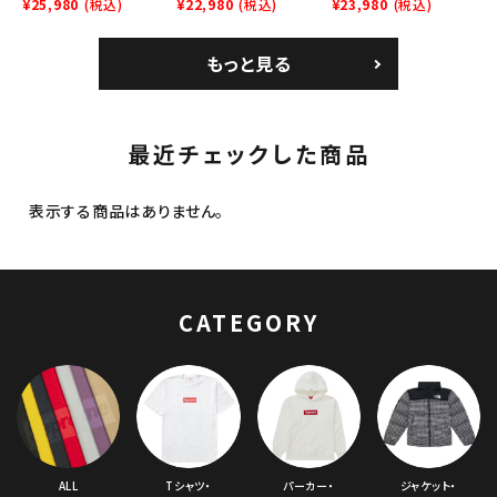
Crusher Hat モノグラ
¥25,980
(税込)
Denim Classic Logo
¥22,980
(税込)
Denim Classic Logo
¥23,980
(税込)
ム クラッシャーハット
6-Panel シークイン
6-Panel シークイン
ブラック
デニム クラシックロゴ
デニム クラシックロゴ
もっと見る
6パネルキャップ インデ
6パネルキャップ ナチュ
ィゴ
ラル
最近チェックした商品
表示する商品はありません。
CATEGORY
ALL
Tシャツ・
パーカー・
ジャケット・