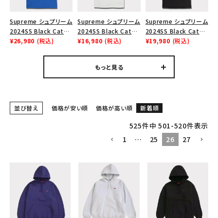
Supreme シュプリーム
Supreme シュプリーム
Supreme シュプリーム
2024SS Black Cat
2024SS Black Cat
2024SS Black Cat
Tee ブラックキャットT
¥26,980
(税込)
Tee ブラックキャットT
¥16,980
(税込)
Tee ブラックキャットT
¥19,980
(税込)
シャツ ロイヤル 青
シャツ ホワイト 白
シャツ ブラック 黒
もっと見る
並び替え
価格が安い順
価格が高い順
新着順
525
件中
501
-
520
件表示
1
…
25
26
27