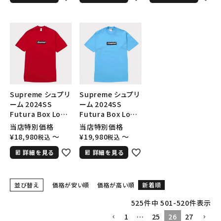
在庫のない商品を表示する
絞り込んで検索する
Supreme シュプリ
Supreme シュプリ
ーム 2024SS
ーム 2024SS
Futura Box Logo
Futura Box Logo
Tee フューチュラボ
Tee フューチュラボ
当店特別価格
当店特別価格
ックスロゴTシャツ
ックスロゴTシャツ
¥
18,980
〜
¥
19,980
〜
税込
税込
レッド 赤
ブルー 青
詳細を見る
詳細を見る
並び替え
価格が安い順
価格が高い順
新着順
525
件中
501
-
520
件表示
1
…
25
26
27