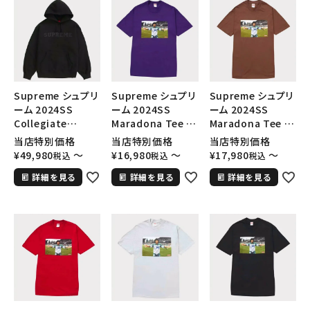
Supreme シュプリ
Supreme シュプリ
Supreme シュプリ
ーム 2024SS
ーム 2024SS
ーム 2024SS
Collegiate
Maradona Tee マ
Maradona Tee マ
Hooded
ラドーナTシャツ パ
ラドーナTシャツ ブ
当店特別価格
当店特別価格
当店特別価格
Sweatshirt カレ
ープル 紫
ラウン 茶
¥
49,980
〜
¥
16,980
〜
¥
17,980
〜
税込
税込
税込
ジエイトフードパー
詳細を見る
詳細を見る
詳細を見る
カー ブラック 黒
キーワードから探す