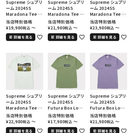
Supreme シュプリ
Supreme シュプリ
Supreme シュプリ
search
ーム 2024SS
ーム 2024SS
ーム 2024SS
人気ワード
2026SS
2025AW
2025SS
Tシャツ・ロングスリーブ
Maradona Tee マ
Maradona Tee マ
Maradona Tee マ
ラドーナTシャツ レ
ラドーナTシャツ グ
ラドーナTシャツ ブ
キャップ・ハット
パーカー・クルーネック
当店特別価格
当店特別価格
当店特別価格
ッド 赤
レー 灰
ラック 黒
¥
19,980
〜
¥
21,980
〜
¥
23,980
〜
税込
税込
税込
ショルダー・ウエストバッグ
ボックスロゴ
ブラックスウェット
カテゴリーから探す
詳細を見る
詳細を見る
詳細を見る
コラボレーションブランドから探す
シーズンから探す
並び順
Supreme シュプリ
Supreme シュプリ
Supreme シュプリ
ーム 2024SS
ーム 2024SS
ーム 2024SS
Maradona Tee マ
Futura Box Logo
Futura Box Logo
価格から探す
ラドーナTシャツ ホ
Tee フューチュラボ
Tee フューチュラボ
当店特別価格
当店特別価格
当店特別価格
ワイト 白
ックスロゴTシャツ
ックスロゴTシャツ
¥
22,980
〜
¥
17,980
〜
¥
21,980
〜
税込
税込
税込
円 ～
円
モス 緑
パープル 紫
詳細を見る
詳細を見る
詳細を見る