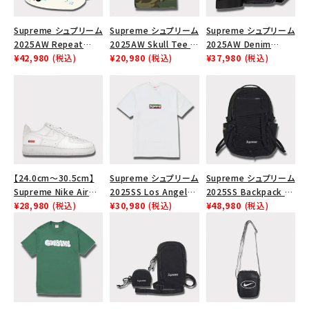
Supreme シュプリーム
Supreme シュプリーム
Supreme シュプリーム
2025AW Repeat
2025AW Skull Tee ス
2025AW Denim
Leather Belt リピート
¥42,980
(税込)
カル Tシャツ ウッドラ
¥20,980
(税込)
Shoulder Bag デニム
¥37,980
(税込)
レザー ベルト フローラ
ンドカモ
ショルダーバッグ ブラッ
ル
ク
【24.0cm～30.5cm】
Supreme シュプリーム
Supreme シュプリーム
Supreme Nike Air
2025SS Los Angeles
2025SS Backpack バ
Force 1 Low シュプリ
¥28,980
(税込)
Fire Relief Box Logo
¥30,980
(税込)
ックパック ブラック 黒
¥48,980
(税込)
ーム ナイキエアフォー
Tee ファイヤーリリー
ス１スニーカー シュー
フボックスロゴTシャツ
ズ ホワイト
ホワイト 白