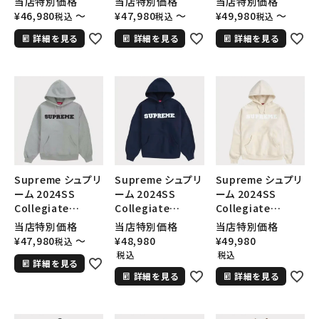
当店特別価格
当店特別価格
当店特別価格
Sweatshirt スモ
Sweatshirt カレ
Sweatshirt カレ
¥
46,980
〜
¥
47,980
〜
¥
49,980
〜
税込
税込
税込
ールボックスフード
ジエイトフードパー
ジエイトフードパー
詳細を見る
詳細を見る
詳細を見る
パーカー スノーカ
カー ピーチ
カー ダークグリー
モ
ン 緑
Supreme シュプリ
Supreme シュプリ
Supreme シュプリ
ーム 2024SS
ーム 2024SS
ーム 2024SS
Collegiate
Collegiate
Collegiate
Hooded
Hooded
Hooded
当店特別価格
当店特別価格
当店特別価格
Sweatshirt カレ
Sweatshirt カレ
Sweatshirt カレ
¥
47,980
〜
¥
48,980
¥
49,980
税込
ジエイトフードパー
ジエイトフードパー
ジエイトフードパー
税込
税込
詳細を見る
カー ヘザーグレー
カー ネイビー 紺
カー ナチュラル
詳細を見る
詳細を見る
灰