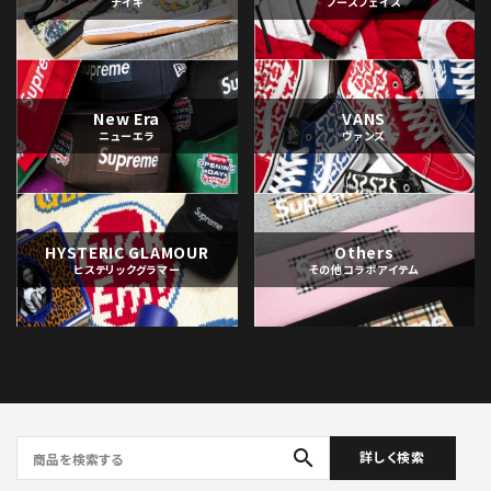
ナイキ
ノースフェイス
New Era
VANS
ニューエラ
ヴァンズ
HYSTERIC GLAMOUR
Others
ヒステリックグラマー
その他コラボアイテム
search
詳しく検索