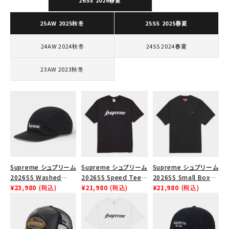
26SS 2026春夏
SEASON
25AW 2025秋冬
25SS 2025春夏
CONTENTS
24AW 2024秋冬
24SS 2024春夏
ACCOUNT MENU
23AW 2023秋冬
ようこそ ゲスト 様
meeting_room
person
ログイン
会員登録
Follow us
Supreme シュプリーム
Supreme シュプリーム
Supreme シュプリーム
2026SS Washed
2026SS Speed Tee
2026SS Small Box
Chino Twill Camp
¥23,980
(税込)
スピードTシャツ ブラッ
¥21,980
(税込)
Tee スモールボックス
¥21,980
(税込)
Cap ウォッシュド チノ
ク
Tシャツ ブラック
ツイル キャンプキャップ
ブラック