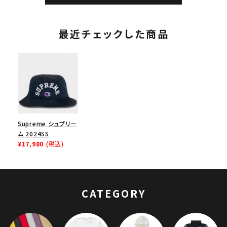
最近チェックした商品
Supreme シュプリー
ム 2024SS
Champion Mesh
¥17,980
(税込)
Crusher Hat チャン
ピオンメッシュクラッ
シャーハット 帽子 ネ
イビー 紺
CATEGORY