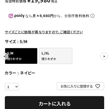
当店特別価格
税込
パンツ・ショーツ
アクセサリー
なら
月々6,660円
から。分割手数料無料
COLLABORATION BRAND
サイズごとに価格が異なりますので、ご確認ください
SEASON
サイズ
S/M
CONTENTS
S/M
L/XL
残りわずか
残りわずか
ACCOUNT MENU
ようこそ ゲスト 様
カラー
ネイビー
meeting_room
person
ログイン
会員登録
お気に入りに登録する
Follow us
カートに入れる