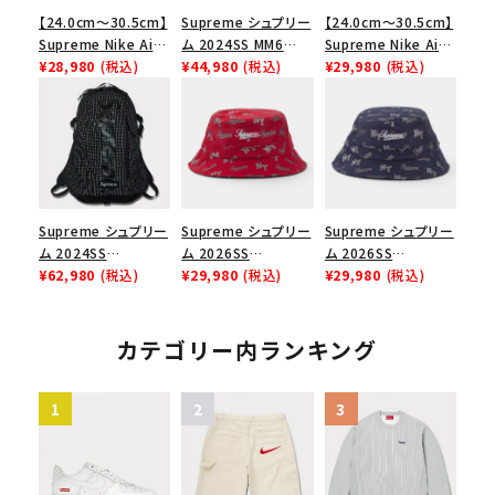
【24.0cm～30.5cm】
Supreme シュプリー
【24.0cm～30.5cm】
Supreme Nike Air
ム 2024SS MM6
Supreme Nike Air
Force 1 Low シュプ
¥28,980
(税込)
Maison Margiela
¥44,980
(税込)
Force 1 Low シュプ
¥29,980
(税込)
リーム ナイキエアフォ
Box Logo Tee MM6
リーム ナイキエアフォ
ース１スニーカー シ
メゾンマルジェラボッ
ース１スニーカー シ
ューズ ホワイト
クスロゴTシャツ ホ
ューズ ブラック
ワイト 白
Supreme シュプリー
Supreme シュプリー
Supreme シュプリー
ム 2024SS
ム 2026SS
ム 2026SS
Backpack バックパッ
¥62,980
(税込)
Monogram
¥29,980
(税込)
Monogram
¥29,980
(税込)
ク ブラック 黒
Crusher Hat モノグ
Crusher Hat モノグ
ラム クラッシャーハッ
ラム クラッシャーハッ
ト レッド
ト ネイビー
カテゴリー内ランキング