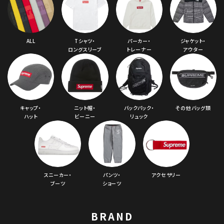
ALL
Tシャツ・
パーカー・
ジャケット・
ロングスリーブ
トレーナー
アウター
キャップ・
ニット帽・
バックパック・
その他バッグ類
ハット
ビーニー
リュック
スニーカー・
パンツ・
アクセサリー
ブーツ
ショーツ
BRAND