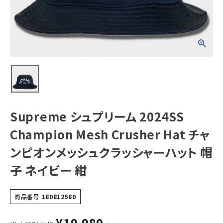
Hat チャンピオン
メッシュクラッシャ
ーハット 帽子 ネ
イビー 紺
NEW ITEMS
CATEGORY
Tシャツ・ロングスリーブ
パーカー・トレーナー
ジャケット・アウター
Supreme シュプリーム 2024SS
キャップ・ハット
Champion Mesh Crusher Hat チャ
ニット帽・ビーニー
ンピオンメッシュクラッシャーハット 帽
子 ネイビー 紺
バックパック・リュック
その他バッグ類
商品番号
180812580
スニーカー・ブーツ
¥
19,980