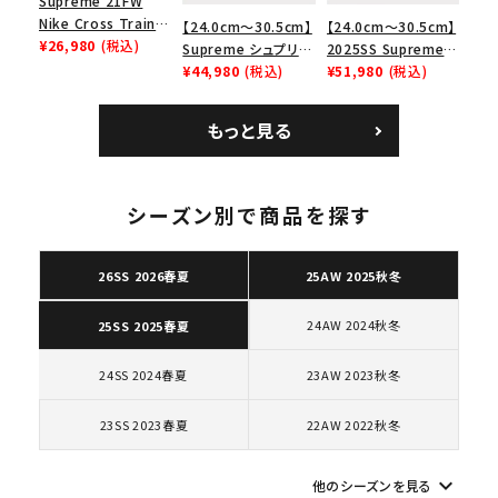
Supreme 21FW
Nike Cross Trainer
【24.0cm～30.5cm】
【24.0cm～30.5cm】
Low ナイキクロスト
¥26,980
(税込)
Supreme シュプリー
2025SS Supreme
レイナーロウ シュー
ム 2023AW Nike
¥44,980
(税込)
GOODENOUGH
¥51,980
(税込)
ズ ブラック
Courtposite ナイキ
Nike Air Force 1
コートポジット スニー
Low AF1 シュプリー
もっと見る
カー ホワイト 白
ムグッドイナフ ナイキ
エアフォース１スニー
カー シューズ ホワイ
ト
シーズン別で商品を探す
キーワードから探す
search
26SS 2026春夏
25AW 2025秋冬
人気ワード
2026SS
2025AW
2025SS
Tシャツ・ロングスリーブ
キャップ・ハット
パーカー・クルーネック
24AW 2024秋冬
25SS 2025春夏
ショルダー・ウエストバッグ
ボックスロゴ
ブラックスウェット
24SS 2024春夏
23AW 2023秋冬
カテゴリーから探す
23SS 2023春夏
22AW 2022秋冬
コラボレーションブランドから探す
keyboard_arrow_down
他のシーズンを見る