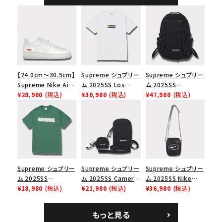
【24.0cm～30.5cm】
Supreme シュプリー
Supreme シュプリー
Supreme Nike Air
ム 2025SS Los
ム 2025SS
Force 1 Low シュプ
¥28,980
(税込)
Angeles Fire Relief
¥30,980
(税込)
Backpack バックパッ
¥47,980
(税込)
リーム ナイキエアフォ
Box Logo Tee ファ
ク ブラック 黒
ース１スニーカー シ
イヤーリリーフボック
ューズ ホワイト
スロゴTシャツ ホワ
イト 白
Supreme シュプリー
Supreme シュプリー
Supreme シュプリー
ム 2025SS
ム 2025SS Camera
ム 2025SS Nike
Homerun Tee ホー
¥18,980
(税込)
Bag + Mini Pouch
¥21,980
(税込)
Leather Shoulder
¥36,980
(税込)
ムランTシャツ ライト
カメラバッグ ミニポー
Bag ナイキレザーシ
パイン
チ ブラック 黒
ョルダーバッグ ブラッ
もっと見る
ク 黒