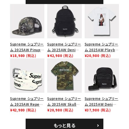
ャップ ブラック
Supreme シュプリー
Supreme シュプリー
Supreme シュプリー
ム 2025AW Pinup
ム 2025AW Denim
ム 2025AW Playboi
Mesh Back 5-Panel
¥18,980
(税込)
Backpack デニム バ
¥42,980
(税込)
Carti Tee プレイボ
¥20,980
(税込)
Capピンアップ メッシ
ックパック ブラック
ーイカーティ Tシャツ
ュバック 5パネルキャ
ホワイト
ップ トゥルーティン
バーHTC フォールカ
モ
Supreme シュプリー
Supreme シュプリー
Supreme シュプリー
ム 2025AW Repeat
ム 2025AW Skull
ム 2025AW Denim
Leather Belt リピー
¥42,980
(税込)
Tee スカル Tシャ
¥20,980
(税込)
Shoulder Bag デニ
¥37,980
(税込)
ト レザー ベルト フロ
ツ ウッドランドカモ
ム ショルダーバッグ
ーラル
ブラック
もっと見る