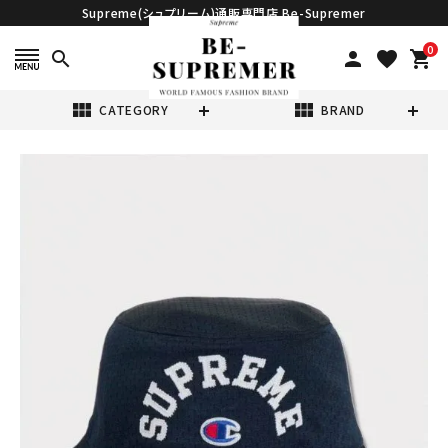
Supreme(シュプリーム)通販専門店 Be-Supremer
0
search
person
favorite
shopping_cart
view_module
view_module
CATEGORY
BRAND
search
Supreme シュプ
リーム 2024SS
Champion
¥17,980
(税込)
Mesh Crusher