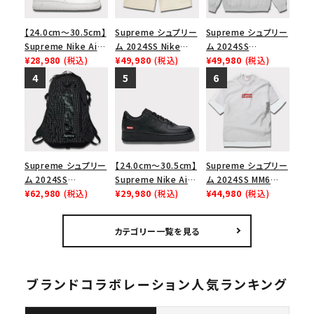
【24.0cm～30.5cm】
Supreme シュプリー
Supreme シュプリー
Supreme Nike Air
ム 2024SS Nike
ム 2024SS
Force 1 Low シュプ
¥28,980
(税込)
Denim Short ナイキ
¥49,980
(税込)
Pinstripe
¥49,980
(税込)
リーム ナイキエアフォ
デニムショーツ ナチュ
Crewneck ピンスト
ース１スニーカー シ
ラル
ライプクルーネック
ューズ ホワイト
ヘザーグレー 灰
Supreme シュプリー
【24.0cm～30.5cm】
Supreme シュプリー
ム 2024SS
Supreme Nike Air
ム 2024SS MM6
Backpack バックパッ
¥62,980
(税込)
Force 1 Low シュプ
¥29,980
(税込)
Maison Margiela
¥44,980
(税込)
ク ブラック 黒
リーム ナイキエアフォ
Box Logo Tee MM6
ース１スニーカー シ
メゾンマルジェラボッ
カテゴリー一覧を見る
ューズ ブラック
クスロゴTシャツ ホ
ワイト 白
ブランドコラボレーション人気ランキング