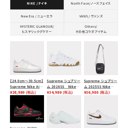
NIKE /ナイキ
North Face/ノースフェイス
VANS / ヴァンズ
New Era / ニューエラ
HYSTERIC GLAMOUR/
Others/
ヒステリックグラマー
その他コラボアイテム
【24.0cm～30.5cm】
Supreme シュプリー
Supreme シュプリー
Supreme Nike Air
ム 2026SS Nike
ム 2025SS Nike
Force 1 Low シュプ
¥28,980
(税込)
SB Air Max 2 CB 94
¥34,980
(税込)
Leather Shoulder
¥36,980
(税込)
リーム ナイキエアフォ
Low SP ナイキ SB
Bag ナイキレザーシ
ース１スニーカー シ
エアマックス2 CB 94
ョルダーバッグ ブラッ
ューズ ホワイト
ロー SP ホワイト
ク 黒