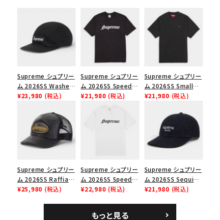
シーズンから探す
並び順
価格から探す
Supreme シュプリー
Supreme シュプリー
Supreme シュプリー
ム 2026SS Washed
ム 2026SS Speed
ム 2026SS Small
円 ～
円
Chino Twill Camp
¥23,980
(税込)
Tee スピードTシャツ
¥21,980
(税込)
Box Tee スモールボ
¥21,980
(税込)
Cap ウォッシュド チ
ブラック
ックスTシャツ ブラッ
在庫のない商品を表示する
ノツイル キャンプキャ
ク
ップ ブラック
絞り込んで検索する
Supreme シュプリー
Supreme シュプリー
Supreme シュプリー
ム 2026SS Raffia
ム 2026SS Speed
ム 2026SS Sequin
Mesh Back 5-Panel
¥25,980
(税込)
Tee スピードTシャツ
¥22,980
(税込)
Denim Classic
¥21,980
(税込)
ラフィアメッシュバック
ホワイト
Logo 6-Panel シ
5パネルキャップ ブラ
ークインデニム クラ
もっと見る
ック
シックロゴ 6パネルキ