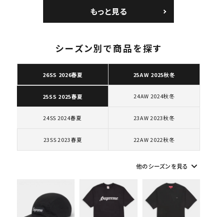
コートポジット スニー
Low AF1 シュプリー
もっと見る
カー ホワイト 白
ムグッドイナフ ナイキ
エアフォース１スニー
カー シューズ ホワイ
ト
シーズン別で商品を探す
キーワードから探す
26SS 2026春夏
25AW 2025秋冬
search
24AW 2024秋冬
25SS 2025春夏
人気ワード
2026SS
2025AW
2025SS
Tシャツ・ロングスリーブ
キャップ・ハット
パーカー・クルーネック
24SS 2024春夏
23AW 2023秋冬
ショルダー・ウエストバッグ
ボックスロゴ
ブラックスウェット
23SS 2023春夏
22AW 2022秋冬
カテゴリーから探す
keyboard_arrow_down
他のシーズンを見る
コラボレーションブランドから探す
シーズンから探す