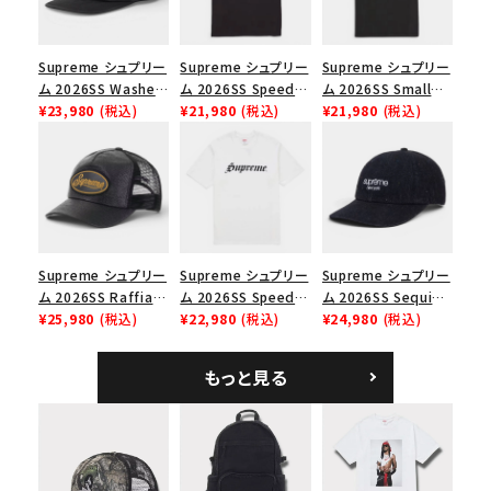
並び順
Supreme シュプリー
Supreme シュプリー
Supreme シュプリー
ム 2026SS Washed
ム 2026SS Speed
ム 2026SS Small
Chino Twill Camp
¥23,980
(税込)
Tee スピードTシャツ
¥21,980
(税込)
Box Tee スモールボ
¥21,980
(税込)
価格から探す
Cap ウォッシュド チ
ブラック
ックスTシャツ ブラッ
円 ～
円
ノツイル キャンプキャ
ク
ップ ブラック
在庫のない商品を表示する
絞り込んで検索する
Supreme シュプリー
Supreme シュプリー
Supreme シュプリー
ム 2026SS Raffia
ム 2026SS Speed
ム 2026SS Sequin
Mesh Back 5-Panel
¥25,980
(税込)
Tee スピードTシャツ
¥22,980
(税込)
Denim Classic
¥24,980
(税込)
ラフィアメッシュバック
ホワイト
Logo 6-Panel シ
5パネルキャップ ブラ
ークインデニム クラ
もっと見る
ック
シックロゴ 6パネルキ
ャップ ブラック