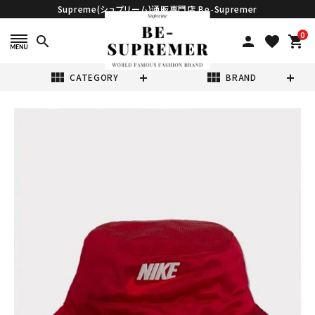
Supreme(シュプリーム)通販専門店 Be-Supremer
0
search
person
favorite
shopping_cart
view_module
view_module
CATEGORY
BRAND
search
Supreme シュプ
リーム 2024SS
Nike Dazzle
¥14,980
(税込)
Crusher Hat ナ