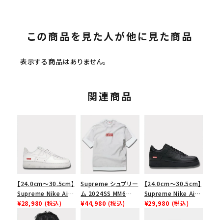
この商品を見た人が他に見た商品
表示する商品はありません。
関連商品
【24.0cm～30.5cm】
Supreme シュプリー
【24.0cm～30.5cm】
Supreme Nike Air
ム 2024SS MM6
Supreme Nike Air
Force 1 Low シュプ
¥28,980
(税込)
Maison Margiela
¥44,980
(税込)
Force 1 Low シュプ
¥29,980
(税込)
リーム ナイキエアフォ
Box Logo Tee MM6
リーム ナイキエアフォ