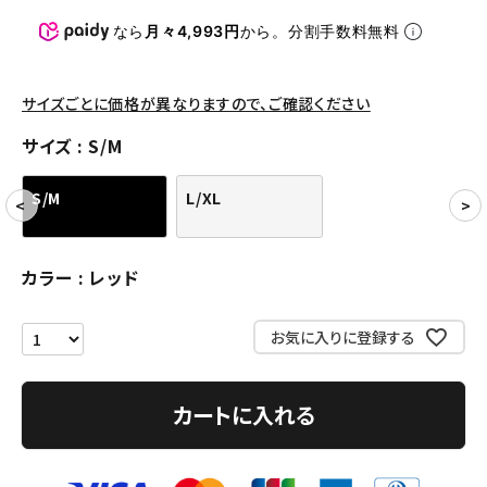
パンツ・ショーツ
なら
月々4,993円
から。分割手数料無料
アクセサリー
COLLABORATION BRAND
サイズごとに価格が異なりますので、ご確認ください
サイズ
S/M
SEASON
S/M
L/XL
CONTENTS
ACCOUNT MENU
カラー
レッド
ようこそ ゲスト 様
お気に入りに登録する
meeting_room
person
ログイン
会員登録
カートに入れる
Follow us