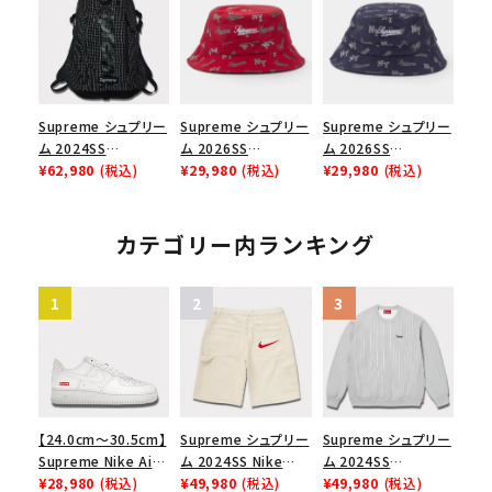
ース１スニーカー シ
メゾンマルジェラボッ
ース１スニーカー シ
ューズ ホワイト
クスロゴTシャツ ホ
ューズ ブラック
ワイト 白
Supreme シュプリー
Supreme シュプリー
Supreme シュプリー
ム 2024SS
ム 2026SS
ム 2026SS
Backpack バックパッ
¥62,980
(税込)
Monogram
¥29,980
(税込)
Monogram
¥29,980
(税込)
ク ブラック 黒
Crusher Hat モノグ
Crusher Hat モノグ
ラム クラッシャーハッ
ラム クラッシャーハッ
ト レッド
ト ネイビー
カテゴリー内ランキング
【24.0cm～30.5cm】
Supreme シュプリー
Supreme シュプリー
Supreme Nike Air
ム 2024SS Nike
ム 2024SS
Force 1 Low シュプ
¥28,980
(税込)
Denim Short ナイキ
¥49,980
(税込)
Pinstripe
¥49,980
(税込)