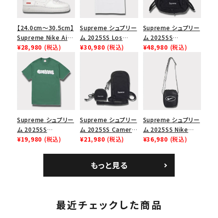
【24.0cm～30.5cm】
Supreme シュプリー
Supreme シュプリー
Supreme Nike Air
ム 2025SS Los
ム 2025SS
Force 1 Low シュプ
¥28,980
(税込)
Angeles Fire Relief
¥30,980
(税込)
Backpack バックパッ
¥48,980
(税込)
リーム ナイキエアフォ
Box Logo Tee ファ
ク ブラック 黒
ース１スニーカー シ
イヤーリリーフボック
ューズ ホワイト
スロゴTシャツ ホワ
イト 白
Supreme シュプリー
Supreme シュプリー
Supreme シュプリー
ム 2025SS
ム 2025SS Camera
ム 2025SS Nike
Homerun Tee ホー
¥19,980
(税込)
Bag + Mini Pouch
¥21,980
(税込)
Leather Shoulder
¥36,980
(税込)
ムランTシャツ ライト
カメラバッグ ミニポー
Bag ナイキレザーシ
パイン
チ ブラック 黒
ョルダーバッグ ブラッ
もっと見る
ク 黒
最近チェックした商品