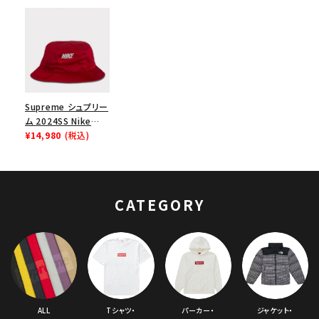
Supreme シュプリー
ム 2024SS Nike
Dazzle Crusher
¥14,980
(税込)
Hat ナイキダズルク
ラッシャーハット 帽子
レッド 赤
CATEGORY
ALL
Tシャツ・
パーカー・
ジャケット・