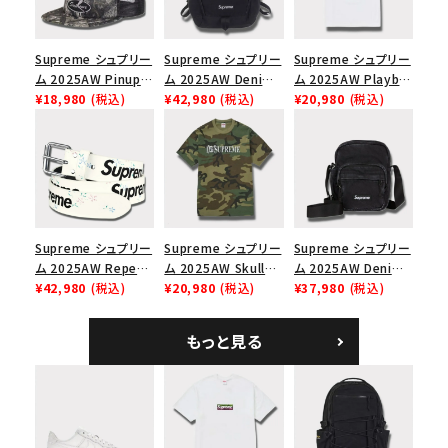
Supreme シュプリー
Supreme シュプリー
Supreme シュプリー
ム 2025AW Pinup
ム 2025AW Denim
ム 2025AW Playboi
Mesh Back 5-Panel
¥18,980
(税込)
Backpack デニム バ
¥42,980
(税込)
Carti Tee プレイボ
¥20,980
(税込)
Capピンアップ メッシ
ックパック ブラック
ーイカーティ Tシャツ
ュバック 5パネルキャ
ホワイト
ップ トゥルーティン
バーHTC フォールカ
モ
Supreme シュプリー
Supreme シュプリー
Supreme シュプリー
ム 2025AW Repeat
ム 2025AW Skull
ム 2025AW Denim
Leather Belt リピー
¥42,980
(税込)
Tee スカル Tシャ
¥20,980
(税込)
Shoulder Bag デニ
¥37,980
(税込)
ト レザー ベルト フロ
ツ ウッドランドカモ
ム ショルダーバッグ
ーラル
ブラック
もっと見る