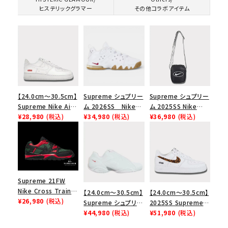
ヒステリックグラマー
その他コラボアイテム
【24.0cm～30.5cm】
Supreme シュプリー
Supreme シュプリー
Supreme Nike Air
ム 2026SS Nike
ム 2025SS Nike
Force 1 Low シュプ
¥28,980
(税込)
SB Air Max 2 CB 94
¥34,980
(税込)
Leather Shoulder
¥36,980
(税込)
リーム ナイキエアフォ
Low SP ナイキ SB
Bag ナイキレザーシ
ース１スニーカー シ
エアマックス2 CB 94
ョルダーバッグ ブラッ
ューズ ホワイト
ロー SP ホワイト
ク 黒
Supreme 21FW
Nike Cross Trainer
【24.0cm～30.5cm】
【24.0cm～30.5cm】
Low ナイキクロスト
¥26,980
(税込)
Supreme シュプリー
2025SS Supreme
レイナーロウ シュー
ム 2023AW Nike
¥44,980
(税込)
GOODENOUGH
¥51,980
(税込)
ズ ブラック
Courtposite ナイキ
Nike Air Force 1