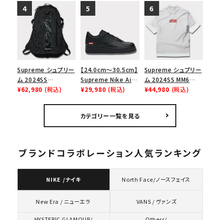
リーム ナイキエアフォ
デニムショーツ ナチュ
Crewneck ピンスト
ース１スニーカー シ
ラル
ライプクルーネック
ューズ ホワイト
ヘザーグレー 灰
Supreme シュプリー
【24.0cm～30.5cm】
Supreme シュプリー
ム 2024SS
Supreme Nike Air
ム 2024SS MM6
Backpack バックパッ
¥62,980
(税込)
Force 1 Low シュプ
¥29,980
(税込)
Maison Margiela
¥44,980
(税込)
ク ブラック 黒
リーム ナイキエアフォ
Box Logo Tee MM6
ース１スニーカー シ
メゾンマルジェラボッ
カテゴリー一覧を見る
ューズ ブラック
クスロゴTシャツ ホ
ワイト 白
ブランドコラボレーション人気ランキング
NIKE /ナイキ
North Face/ノースフェイス
VANS / ヴァンズ
New Era / ニューエラ
HYSTERIC GLAMOUR/
Others/