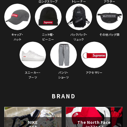
ロングスリーブ
トレーナー
アウター
キャップ・
ニット帽・
バックパック・
その他バッグ類
ハット
ビーニー
リュック
スニーカー・
パンツ・
アクセサリー
ブーツ
ショーツ
BRAND
NIKE
The North Face
ナイキ
ノースフェイス