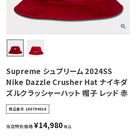
イキダズルクラッ
シャーハット 帽子
レッド 赤
NEW ITEMS
CATEGORY
Tシャツ・ロングスリーブ
パーカー・トレーナー
ジャケット・アウター
Supreme シュプリーム 2024SS
キャップ・ハット
Nike Dazzle Crusher Hat ナイキダ
ニット帽・ビーニー
ズルクラッシャーハット 帽子 レッド 赤
バックパック・リュック
商品番号
180794016
その他バッグ類
¥
14,980
スニーカー・ブーツ
当店特別価格
税込