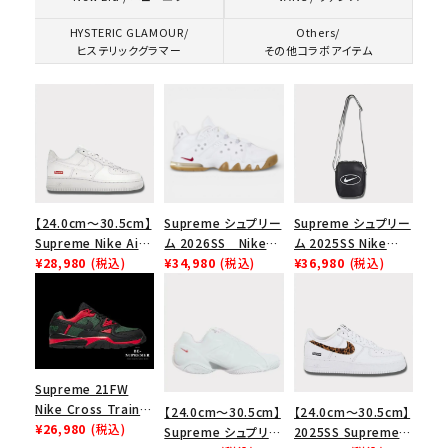
HYSTERIC GLAMOUR/
Others/
ヒステリックグラマー
その他コラボアイテム
【24.0cm～30.5cm】
Supreme シュプリー
Supreme シュプリー
Supreme Nike Air
ム 2026SS Nike
ム 2025SS Nike
Force 1 Low シュプ
¥28,980
(税込)
SB Air Max 2 CB 94
¥34,980
(税込)
Leather Shoulder
¥36,980
(税込)
リーム ナイキエアフォ
Low SP ナイキ SB
Bag ナイキレザーシ
ース１スニーカー シ
エアマックス2 CB 94
ョルダーバッグ ブラッ
ューズ ホワイト
ロー SP ホワイト
ク 黒
Supreme 21FW
Nike Cross Trainer
【24.0cm～30.5cm】
【24.0cm～30.5cm】
Low ナイキクロスト
¥26,980
(税込)
Supreme シュプリー
2025SS Supreme