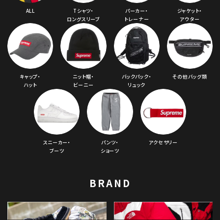
ALL
Tシャツ・
パーカー・
ジャケット・
ロングスリーブ
トレーナー
アウター
キャップ・
ニット帽・
バックパック・
その他バッグ類
ハット
ビーニー
リュック
スニーカー・
パンツ・
アクセサリー
ブーツ
ショーツ
BRAND