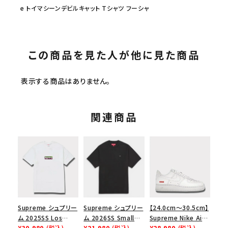
e トイマシーンデビルキャット Tシャツ フーシャ
この商品を見た人が他に見た商品
表示する商品はありません。
関連商品
Supreme シュプリー
Supreme シュプリー
【24.0cm～30.5cm】
ム 2025SS Los
ム 2026SS Small
Supreme Nike Air
Angeles Fire Relief
¥30,980
(税込)
Box Tee スモールボ
¥21,980
(税込)
Force 1 Low シュプ
¥28,980
(税込)