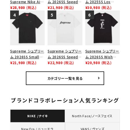
Supreme Nike Air
ム 2026SS Speed
ム 2025SS Los
Force 1 Low シュプ
¥28,980
(税込)
Tee スピードTシャツ
¥21,980
(税込)
Angeles Fire Relief
¥30,980
(税込)
リーム ナイキエアフォ
ブラック
Box Logo Tee ファ
ース１スニーカー シ
イヤーリリーフボック
ューズ ホワイト
スロゴTシャツ ホワ
イト 白
Supreme シュプリー
Supreme シュプリー
Supreme シュプリー
ム 2026SS Small
ム 2026SS Speed
ム 2026SS Wish
Box Tee スモールボ
¥21,980
(税込)
Tee スピードTシャツ
¥22,980
(税込)
Tee ウィッシュTシ
¥20,980
(税込)
ックスTシャツ ブラッ
ホワイト
ャツ ブラック
ク
カテゴリー一覧を見る
ブランドコラボレーション人気ランキング
NIKE /ナイキ
North Face/ノースフェイス
VANS / ヴァンズ
New Era / ニューエラ