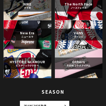
NIKE
The North Face
ナイキ
ノースフェイス
New Era
VANS
ニューエラ
ヴァンズ
HYSTERIC GLAMOUR
Others
ヒステリックグラマー
その他コラボアイテム
SEASON
25AW/2025秋冬