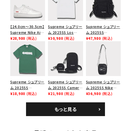
【24.0cm～30.5cm】
Supreme シュプリー
Supreme シュプリー
Supreme Nike Air
ム 2025SS Los
ム 2025SS
Force 1 Low シュプ
¥28,980
(税込)
Angeles Fire Relief
¥30,980
(税込)
Backpack バックパッ
¥47,980
(税込)
リーム ナイキエアフォ
Box Logo Tee ファ
ク ブラック 黒
ース１スニーカー シ
イヤーリリーフボック
ューズ ホワイト
スロゴTシャツ ホワ
イト 白
Supreme シュプリー
Supreme シュプリー
Supreme シュプリー
ム 2025SS
ム 2025SS Camera
ム 2025SS Nike
Homerun Tee ホー
¥18,980
(税込)
Bag + Mini Pouch
¥21,980
(税込)
Leather Shoulder
¥36,980
(税込)
ムランTシャツ ライト
カメラバッグ ミニポー
Bag ナイキレザーシ
パイン
チ ブラック 黒
ョルダーバッグ ブラッ
もっと見る
ク 黒