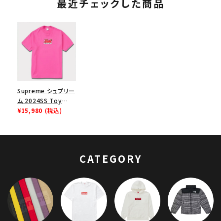
最近チェックした商品
Supreme シュプリー
ム 2024SS Toy
Machine Devil Cat
¥15,980
(税込)
Tee トイマシーンデ
ビルキャット Tシャツ
フーシャ
CATEGORY