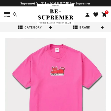
Supreme(シュプリーム)通販専門店 Be-Supremer
0
search
person
favorite
shopping_cart
view_module
view_module
CATEGORY
BRAND
search
Supreme シュプ
リーム 2024SS
Toy Machine
¥15,980
(税込)
Devil Cat Tee