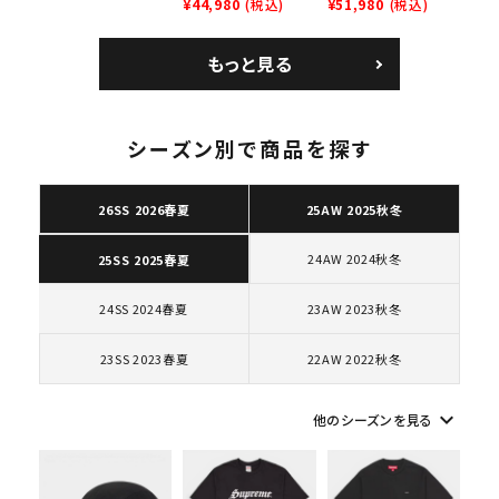
レイナーロウ シュー
ム 2023AW Nike
¥44,980
(税込)
GOODENOUGH
¥51,980
(税込)
ズ ブラック
Courtposite ナイキ
Nike Air Force 1
コートポジット スニー
Low AF1 シュプリー
もっと見る
カー ホワイト 白
ムグッドイナフ ナイキ
エアフォース１スニー
カー シューズ ホワイ
ト
シーズン別で商品を探す
キーワードから探す
26SS 2026春夏
25AW 2025秋冬
search
24AW 2024秋冬
25SS 2025春夏
人気ワード
2026SS
2025AW
2025SS
Tシャツ・ロングスリーブ
キャップ・ハット
パーカー・クルーネック
24SS 2024春夏
23AW 2023秋冬
ショルダー・ウエストバッグ
ボックスロゴ
ブラックスウェット
カテゴリーから探す
23SS 2023春夏
22AW 2022秋冬
keyboard_arrow_down
コラボレーションブランドから探す
他のシーズンを見る
シーズンから探す