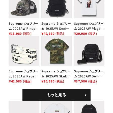
Supreme シュプリー
Supreme シュプリー
Supreme シュプリー
ム 2025AW Pinup
ム 2025AW Denim
ム 2025AW Playboi
Mesh Back 5-Panel
¥18,980
(税込)
Backpack デニム バ
¥42,980
(税込)
Carti Tee プレイボ
¥20,980
(税込)
Capピンアップ メッシ
ックパック ブラック
ーイカーティ Tシャツ
ュバック 5パネルキャ
ホワイト
ップ トゥルーティン
バーHTC フォールカ
モ
Supreme シュプリー
Supreme シュプリー
Supreme シュプリー
ム 2025AW Repeat
ム 2025AW Skull
ム 2025AW Denim
Leather Belt リピー
¥42,980
(税込)
Tee スカル Tシャ
¥20,980
(税込)
Shoulder Bag デニ
¥37,980
(税込)
ト レザー ベルト フロ
ツ ウッドランドカモ
ム ショルダーバッグ
ーラル
ブラック
もっと見る