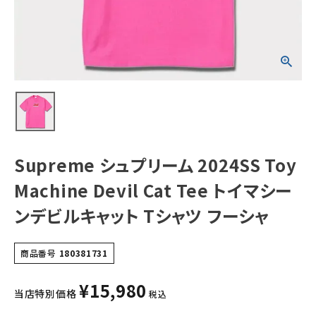
トイマシーンデビ
ルキャット Tシャ
ツ フーシャ
NEW ITEMS
CATEGORY
Tシャツ・ロングスリーブ
パーカー・トレーナー
ジャケット・アウター
Supreme シュプリーム 2024SS Toy
キャップ・ハット
Machine Devil Cat Tee トイマシー
ニット帽・ビーニー
ンデビルキャット Tシャツ フーシャ
バックパック・リュック
商品番号
180381731
その他バッグ類
¥
15,980
スニーカー・ブーツ
当店特別価格
税込