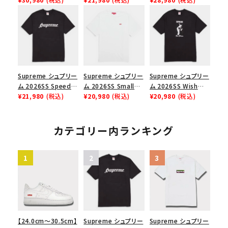
Box Logo Tee ファ
ックスTシャツ ブラッ
リーム ナイキエアフォ
イヤーリリーフボック
ク
ース１スニーカー シ
スロゴTシャツ ホワ
ューズ ホワイト
イト 白
Supreme シュプリー
Supreme シュプリー
Supreme シュプリー
ム 2026SS Speed
ム 2026SS Small
ム 2026SS Wish
Tee スピードTシャツ
¥21,980
(税込)
Box Tee スモールボ
¥20,980
(税込)
Tee ウィッシュTシ
¥20,980
(税込)
ブラック
ックスTシャツ ホワイ
ャツ ブラック
ト
カテゴリー内ランキング
【24.0cm～30.5cm】
Supreme シュプリー
Supreme シュプリー