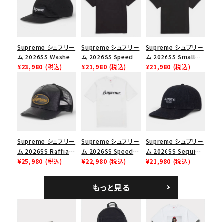
並び順
Supreme シュプリー
Supreme シュプリー
Supreme シュプリー
ム 2026SS Washed
ム 2026SS Speed
ム 2026SS Small
価格から探す
Chino Twill Camp
¥23,980
(税込)
Tee スピードTシャツ
¥21,980
(税込)
Box Tee スモールボ
¥21,980
(税込)
Cap ウォッシュド チ
ブラック
ックスTシャツ ブラッ
円 ～
円
ノツイル キャンプキャ
ク
ップ ブラック
在庫のない商品を表示する
絞り込んで検索する
Supreme シュプリー
Supreme シュプリー
Supreme シュプリー
ム 2026SS Raffia
ム 2026SS Speed
ム 2026SS Sequin
Mesh Back 5-Panel
¥25,980
(税込)
Tee スピードTシャツ
¥22,980
(税込)
Denim Classic
¥21,980
(税込)
ラフィアメッシュバック
ホワイト
Logo 6-Panel シ
5パネルキャップ ブラ
ークインデニム クラ
もっと見る
ック
シックロゴ 6パネルキ
ャップ ブラック