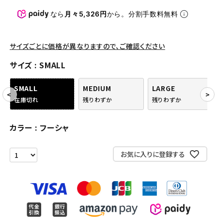
パンツ・ショーツ
なら
月々5,326円
から。分割手数料無料
アクセサリー
COLLABORATION BRAND
サイズごとに価格が異なりますので、ご確認ください
サイズ
SMALL
SEASON
SMALL
MEDIUM
LARGE
CONTENTS
在庫切れ
残りわずか
残りわずか
ACCOUNT MENU
カラー
フーシャ
ようこそ ゲスト 様
お気に入りに登録する
meeting_room
person
ログイン
会員登録
Follow us