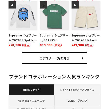
リーム ナイキエアフォ
ョーダンドローストリ
Hooded
ース１スニーカー シ
ングバッグ バックパッ
Sweatshirt ゴー
ューズ ホワイト
ク ブラック 黒
ストフェイス アークフ
ーデッドスウェット パ
ーカー アッシュグレ
ー
Supreme シュプリー
Supreme シュプリー
Supreme シュプリー
ム 2026SS Spitfire
ム 2025SS
ム 2024SS Nike
L/S Tee スピットファ
¥28,980
(税込)
Homerun Tee ホー
¥19,980
(税込)
Denim Short ナイキ
¥49,980
(税込)
イア ロングスリーブ
ムランTシャツ ライト
デニムショーツ ナチュ
Tシャツ ホワイト
パイン
ラル
カテゴリー一覧を見る
ブランドコラボレーション人気ランキング
NIKE /ナイキ
North Face/ノースフェイス
VANS / ヴァンズ
New Era / ニューエラ