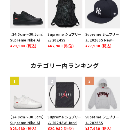
ース１スニーカー シ
メゾンマルジェラボッ
Low AF1 シュプリー
ューズ ホワイト
クスロゴTシャツ ホ
ムグッドイナフ ナイキ
ワイト 白
エアフォース１スニー
カー シューズ ホワイ
ト
【24.0cm～30.5cm】
Supreme シュプリー
Supreme シュプリー
Supreme Nike Air
ム 2024SS
ム 2026SS New
Force 1 Low シュプ
¥29,980
(税込)
Backpack バックパッ
¥62,980
(税込)
York Yankees New
¥27,980
(税込)
リーム ナイキエアフォ
ク ブラック 黒
Era Cap ニューヨー
ース１スニーカー シ
クヤンキース ニュー
ューズ ブラック
エラ キャップ ネイビ
カテゴリー内ランキング
ー
【24.0cm～30.5cm】
Supreme シュプリー
Supreme シュプリー
Supreme Nike Air
ム 2024AW Jordan
ム 2026SS
Force 1 Low シュプ
¥28,980
(税込)
Drawstring Bag ジ
¥20,980
(税込)
Ghostface Arc
¥57,980
(税込)