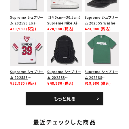
Supreme シュプリー
【24.0cm～30.5cm】
Supreme シュプリー
ム 2025SS Los
Supreme Nike Air
ム 2025SS Washed
Angeles Fire Relief
¥30,980
(税込)
Force 1 Low シュプ
¥28,980
(税込)
Chino Twill Camp
¥24,980
(税込)
Box Logo Tee ファ
リーム ナイキエアフォ
Cap ウォッシュチノツ
イヤーリリーフボック
ース１スニーカー シ
イルキャンプキャップ
スロゴTシャツ ホワ
ューズ ホワイト
ブラック 黒
イト 白
Supreme シュプリー
Supreme シュプリー
Supreme シュプリー
ム 2025SS
ム 2025SS
ム 2025SS
Bandana Football
¥52,980
(税込)
Backpack バックパッ
¥48,980
(税込)
Homerun Tee ホー
¥19,980
(税込)
Jersey バンダナ フッ
ク ブラック 黒
ムランTシャツ ライト
トボール ジャージ ホ
パイン
もっと見る
ワイト
最近チェックした商品