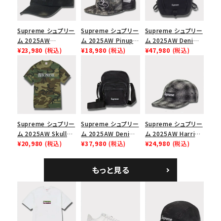
Supreme シュプリー
Supreme シュプリー
Supreme シュプリー
ム 2025AW
ム 2025AW Pinup
ム 2025AW Denim
Overdyed Camp
¥23,980
(税込)
Mesh Back 5-Panel
¥18,980
(税込)
Backpack デニム バ
¥47,980
(税込)
Cap オーバーダイド
Capピンアップ メッシ
ックパック ブラック
キャンプキャップ ブ
ュバック 5パネルキャ
ラック
ップ トゥルーティン
バーHTC フォールカ
モ
Supreme シュプリー
Supreme シュプリー
Supreme シュプリー
ム 2025AW Skull
ム 2025AW Denim
ム 2025AW Harris
Tee スカル Tシャ
¥20,980
(税込)
Shoulder Bag デニ
¥37,980
(税込)
Tweed Camp Cap
¥24,980
(税込)
ツ ウッドランドカモ
ム ショルダーバッグ
ハリスツイード キャ
ブラック
ンプキャップ ブラック
もっと見る