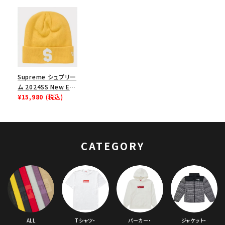
Supreme シュプリー
ム 2024SS New Era
$ Beanie ニューエラ
¥15,980
(税込)
ドルビーニー ニット帽
ゴールド
CATEGORY
ALL
Tシャツ・
パーカー・
ジャケット・