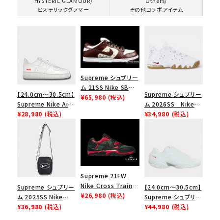
HYSTERIC GLAMOUR/
Others/
ヒステリックグラマー
その他コラボアイテム
Supreme シュプリー
ム 21SS Nike SB
【24.0cm～30.5cm】
Supreme シュプリー
Dunk Low ナイキSB
¥65,980
(税込)
Supreme Nike Air
ム 2026SS Nike
ダンクロウ スニーカ
Force 1 Low シュプ
¥28,980
(税込)
SB Air Max 2 CB 94
¥34,980
(税込)
ー ブラウン
リーム ナイキエアフォ
Low SP ナイキ SB
ース１スニーカー シ
エアマックス2 CB 94
ューズ ホワイト
ロー SP ホワイト
Supreme 21FW
Nike Cross Trainer
Supreme シュプリー
【24.0cm～30.5cm】
Low ナイキクロスト
¥26,980
(税込)
ム 2025SS Nike
Supreme シュプリー
レイナーロウ シュー
Leather Shoulder
¥36,980
(税込)
ム 2023AW Nike
¥44,980
(税込)
ズ ブラック
Bag ナイキレザーシ
Courtposite ナイキ