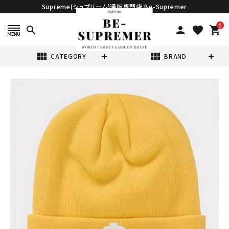
Supreme(シュプリーム)通販専門店 Be-Supremer
0
search
person
favorite
shopping_cart
view_module
view_module
CATEGORY
BRAND
search
Supreme シュプ
リーム 2024SS
New Era $
¥15,980
(税込)
Beanie ニューエ