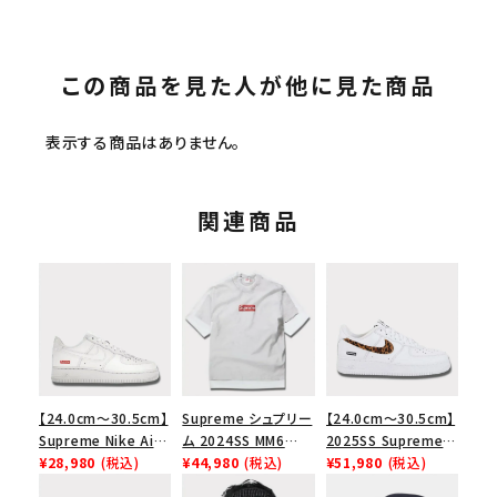
この商品を見た人が他に見た商品
表示する商品はありません。
関連商品
【24.0cm～30.5cm】
Supreme シュプリー
【24.0cm～30.5cm】
Supreme Nike Air
ム 2024SS MM6
2025SS Supreme
Force 1 Low シュプ
¥28,980
(税込)
Maison Margiela
¥44,980
(税込)
GOODENOUGH
¥51,980
(税込)
リーム ナイキエアフォ
Box Logo Tee MM6
Nike Air Force 1