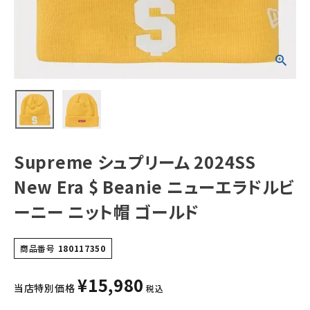
ラドルビーニー ニ
ット帽 ゴールド
NEW ITEMS
CATEGORY
Tシャツ・ロングスリーブ
パーカー・トレーナー
ジャケット・アウター
Supreme シュプリーム 2024SS
キャップ・ハット
New Era $ Beanie ニューエラドルビ
ニット帽・ビーニー
ーニー ニット帽 ゴールド
バックパック・リュック
商品番号
180117350
その他バッグ類
¥
15,980
スニーカー・ブーツ
当店特別価格
税込