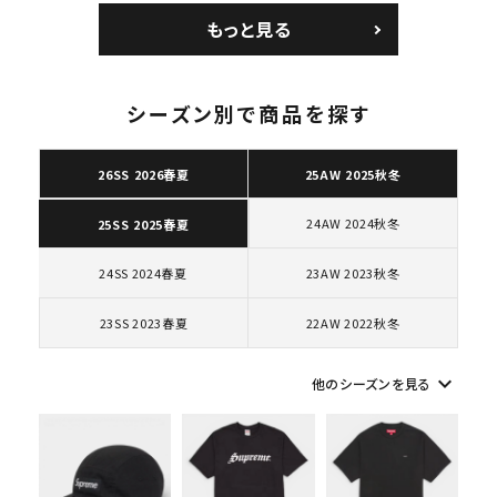
ョルダーバッグ ブラッ
コートポジット スニー
もっと見る
ク 黒
カー ホワイト 白
シーズン別で商品を探す
キーワードから探す
26SS 2026春夏
25AW 2025秋冬
search
24AW 2024秋冬
25SS 2025春夏
人気ワード
2026SS
2025AW
2025SS
Tシャツ・ロングスリーブ
キャップ・ハット
パーカー・クルーネック
24SS 2024春夏
23AW 2023秋冬
ショルダー・ウエストバッグ
ボックスロゴ
ブラックスウェット
23SS 2023春夏
22AW 2022秋冬
カテゴリーから探す
keyboard_arrow_down
他のシーズンを見る
コラボレーションブランドから探す
シーズンから探す