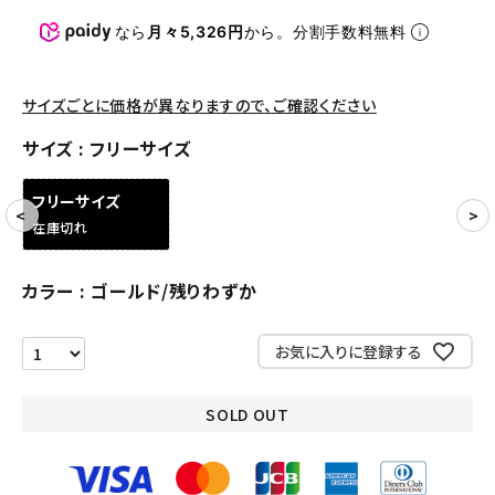
パンツ・ショーツ
なら
月々5,326円
から。分割手数料無料
アクセサリー
COLLABORATION BRAND
サイズごとに価格が異なりますので、ご確認ください
サイズ
フリーサイズ
SEASON
フリーサイズ
CONTENTS
在庫切れ
ACCOUNT MENU
カラー
ゴールド/残りわずか
ようこそ ゲスト 様
お気に入りに登録する
meeting_room
person
ログイン
会員登録
SOLD OUT
Follow us