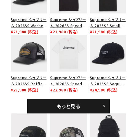
並び順
Supreme シュプリー
Supreme シュプリー
Supreme シュプリー
ム 2026SS Washed
ム 2026SS Speed
ム 2026SS Small
価格から探す
Chino Twill Camp
¥23,980
(税込)
Tee スピードTシャツ
¥21,980
(税込)
Box Tee スモールボ
¥21,980
(税込)
Cap ウォッシュド チ
ブラック
ックスTシャツ ブラッ
円 ～
円
ノツイル キャンプキャ
ク
ップ ブラック
在庫のない商品を表示する
絞り込んで検索する
Supreme シュプリー
Supreme シュプリー
Supreme シュプリー
ム 2026SS Raffia
ム 2026SS Speed
ム 2026SS Sequin
Mesh Back 5-Panel
¥25,980
(税込)
Tee スピードTシャツ
¥22,980
(税込)
Denim Classic
¥24,980
(税込)
ラフィアメッシュバック
ホワイト
Logo 6-Panel シ
5パネルキャップ ブラ
ークインデニム クラ
もっと見る
ック
シックロゴ 6パネルキ
ャップ ブラック