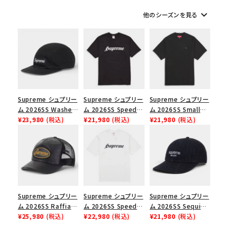
keyboard_arrow_down
他のシーズンを見る
シーズンから探す
並び順
価格から探す
Supreme シュプリー
Supreme シュプリー
Supreme シュプリー
円 ～
円
ム 2026SS Washed
ム 2026SS Speed
ム 2026SS Small
Chino Twill Camp
¥23,980
(税込)
Tee スピードTシャツ
¥21,980
(税込)
Box Tee スモールボ
¥21,980
(税込)
在庫のない商品を表示する
Cap ウォッシュド チ
ブラック
ックスTシャツ ブラッ
ノツイル キャンプキャ
ク
ップ ブラック
絞り込んで検索する
Supreme シュプリー
Supreme シュプリー
Supreme シュプリー
ム 2026SS Raffia
ム 2026SS Speed
ム 2026SS Sequin
Mesh Back 5-Panel
¥25,980
(税込)
Tee スピードTシャツ
¥22,980
(税込)
Denim Classic
¥21,980
(税込)
ラフィアメッシュバック
ホワイト
Logo 6-Panel シ