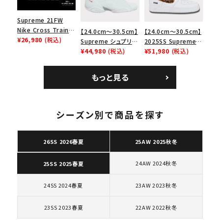
Supreme 21FW
Nike Cross Trainer
【24.0cm～30.5cm】
【24.0cm～30.5cm】
Low ナイキクロスト
¥26,980
(税込)
Supreme シュプリー
2025SS Supreme
レイナーロウ シュー
ム 2023AW Nike
¥44,980
(税込)
GOODENOUGH
¥51,980
(税込)
ズ ブラック
Courtposite ナイキ
Nike Air Force 1
コートポジット スニー
Low AF1 シュプリー
もっと見る
カー ホワイト 白
ムグッドイナフ ナイキ
エアフォース１スニー
カー シューズ ホワイ
キーワードから探す
ト
シーズン別で商品を探す
search
人気ワード
2026SS
2025AW
2025SS
Tシャツ・ロングスリーブ
26SS 2026春夏
25AW 2025秋冬
キャップ・ハット
パーカー・クルーネック
24AW 2024秋冬
25SS 2025春夏
ショルダー・ウエストバッグ
ボックスロゴ
ブラックスウェット
カテゴリーから探す
24SS 2024春夏
23AW 2023秋冬
23SS 2023春夏
22AW 2022秋冬
コラボレーションブランドから探す