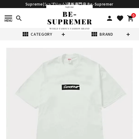
Supreme(シュプリーム)通販専門店 Be-Supremer
0
search
person
favorite
shopping_cart
view_module
view_module
CATEGORY
BRAND
search
Supreme シュプ
リーム 2024SS
Futura Box
¥20,980
(税込)
Logo Tee フュー