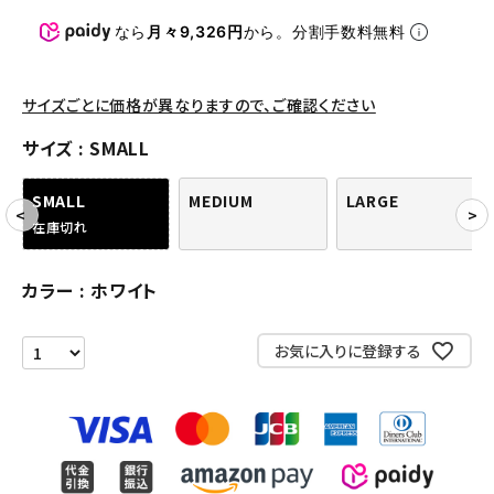
パンツ・ショーツ
なら
月々9,326円
から。分割手数料無料
アクセサリー
COLLABORATION BRAND
サイズごとに価格が異なりますので、ご確認ください
サイズ
SMALL
SEASON
SMALL
MEDIUM
LARGE
CONTENTS
在庫切れ
ACCOUNT MENU
カラー
ホワイト
ようこそ ゲスト 様
お気に入りに登録する
meeting_room
person
ログイン
会員登録
Follow us