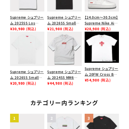
Supreme シュプリー
Supreme シュプリー
【24.0cm～30.5cm】
ム 2025SS Los
ム 2026SS Small
Supreme Nike Air
Angeles Fire Relief
¥30,980
(税込)
Box Tee スモールボ
¥21,980
(税込)
Force 1 Low シュプ
¥28,980
(税込)
Box Logo Tee ファ
ックスTシャツ ブラッ
リーム ナイキエアフォ
イヤーリリーフボック
ク
ース１スニーカー シ
スロゴTシャツ ホワ
ューズ ホワイト
イト 白
Supreme シュプリー
Supreme シュプリー
Supreme シュプリー
ム 20FW Cross Box
ム 2026SS Small
ム 2024SS MM6
Logo Tee クロスボ
¥54,980
(税込)
Box Tee スモールボ
¥20,980
(税込)
Maison Margiela
¥44,980
(税込)
ックスロゴＴシャツ ホ
ックスTシャツ ホワイ
Box Logo Tee MM6
ワイト
ト
メゾンマルジェラボッ
クスロゴTシャツ ホ
カテゴリー内ランキング
ワイト 白