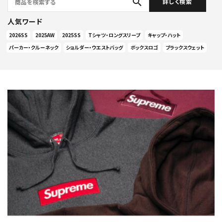
search
詳しく検索
人気ワード
2026SS
2025AW
2025SS
Tシャツ・ロングスリーブ
キャップ・ハット
パーカー・クルーネック
ショルダー・ウエストバッグ
ボックスロゴ
ブラックスウェット