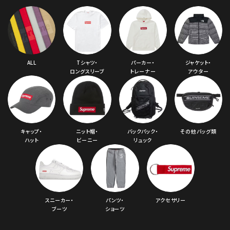
ALL
Tシャツ・
パーカー・
ジャケット・
ロングスリーブ
トレーナー
アウター
キャップ・
ニット帽・
バックパック・
その他バッグ類
ハット
ビーニー
リュック
スニーカー・
パンツ・
アクセサリー
ブーツ
ショーツ