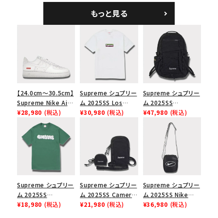
ーラル
ブラック
もっと見る
【24.0cm～30.5cm】
Supreme シュプリー
Supreme シュプリー
Supreme Nike Air
ム 2025SS Los
ム 2025SS
Force 1 Low シュプ
¥28,980
(税込)
Angeles Fire Relief
¥30,980
(税込)
Backpack バックパッ
¥47,980
(税込)
リーム ナイキエアフォ
Box Logo Tee ファ
ク ブラック 黒
ース１スニーカー シ
イヤーリリーフボック
ューズ ホワイト
スロゴTシャツ ホワ
イト 白
Supreme シュプリー
Supreme シュプリー
Supreme シュプリー
ム 2025SS
ム 2025SS Camera
ム 2025SS Nike
Homerun Tee ホー
¥18,980
(税込)
Bag + Mini Pouch
¥21,980
(税込)
Leather Shoulder
¥36,980
(税込)
ムランTシャツ ライト
カメラバッグ ミニポー
Bag ナイキレザーシ