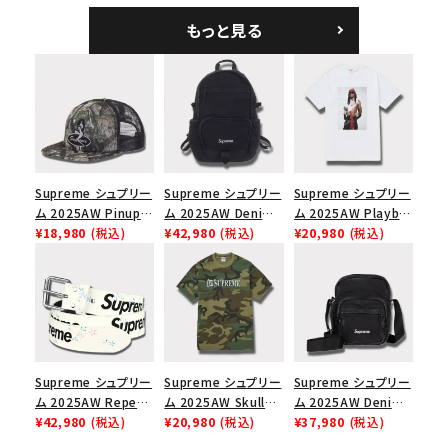
5パネルキャップ ブラ
ークインデニム クラ
もっと見る
ック
シックロゴ 6パネルキ
ャップ ブラック
Supreme シュプリー
Supreme シュプリー
Supreme シュプリー
ム 2025AW Pinup
ム 2025AW Denim
ム 2025AW Playboi
Mesh Back 5-Panel
¥18,980
(税込)
Backpack デニム バ
¥42,980
(税込)
Carti Tee プレイボ
¥20,980
(税込)
Capピンアップ メッシ
ックパック ブラック
ーイカーティ Tシャツ
ュバック 5パネルキャ
ホワイト
ップ トゥルーティン
バーHTC フォールカ
モ
Supreme シュプリー
Supreme シュプリー
Supreme シュプリー
ム 2025AW Repeat
ム 2025AW Skull
ム 2025AW Denim
Leather Belt リピー
¥42,980
(税込)
Tee スカル Tシャ
¥20,980
(税込)
Shoulder Bag デニ
¥37,980
(税込)
ト レザー ベルト フロ
ツ ウッドランドカモ
ム ショルダーバッグ