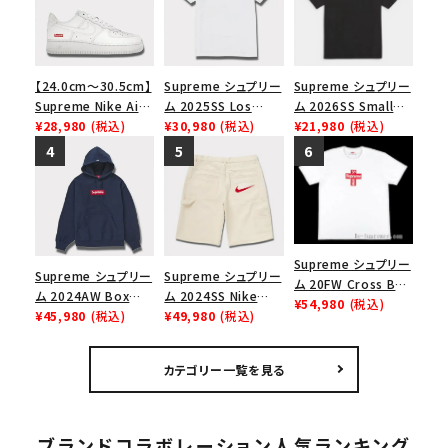
【24.0cm～30.5cm】
Supreme シュプリー
Supreme シュプリー
Supreme Nike Air
ム 2025SS Los
ム 2026SS Small
Force 1 Low シュプ
¥28,980
(税込)
Angeles Fire Relief
¥30,980
(税込)
Box Tee スモールボ
¥21,980
(税込)
リーム ナイキエアフォ
Box Logo Tee ファ
ックスTシャツ ブラッ
ース１スニーカー シ
イヤーリリーフボック
ク
ューズ ホワイト
スロゴTシャツ ホワ
イト 白
Supreme シュプリー
Supreme シュプリー
Supreme シュプリー
ム 20FW Cross Box
ム 2024AW Box
ム 2024SS Nike
Logo Tee クロスボ
¥54,980
(税込)
Logo Hooded
¥45,980
(税込)
Denim Short ナイキ
¥49,980
(税込)
ックスロゴＴシャツ ホ
Sweatshirt ボック
デニムショーツ ナチュ
ワイト
スロゴフードパーカー
ラル
カテゴリー一覧を見る
ネイビー 紺
ブランドコラボレーション人気ランキング