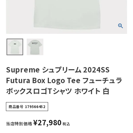
チュラボックスロ
ゴTシャツ ホワイ
ト 白
NEW ITEMS
CATEGORY
Tシャツ・ロングスリーブ
パーカー・トレーナー
ジャケット・アウター
Supreme シュプリーム 2024SS
キャップ・ハット
Futura Box Logo Tee フューチュラ
ニット帽・ビーニー
ボックスロゴTシャツ ホワイト 白
バックパック・リュック
商品番号
179566452
その他バッグ類
¥
27,980
スニーカー・ブーツ
当店特別価格
税込