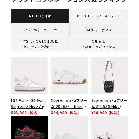
NIKE /ナイキ
North Face/ノースフェイス
VANS / ヴァンズ
New Era / ニューエラ
HYSTERIC GLAMOUR/
Others/
ヒステリックグラマー
その他コラボアイテム
【24.0cm～30.5cm】
Supreme シュプリー
Supreme シュプリー
Supreme Nike Air
ム 2026SS Nike
ム 2025SS Nike
Force 1 Low シュプ
¥28,980
(税込)
SB Air Max 2 CB 94
¥34,980
(税込)
Leather Shoulder
¥36,980
(税込)
リーム ナイキエアフォ
Low SP ナイキ SB
Bag ナイキレザーシ
ース１スニーカー シ
エアマックス2 CB 94
ョルダーバッグ ブラッ
ューズ ホワイト
ロー SP ホワイト
ク 黒