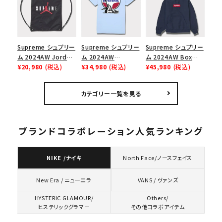
ューズ ホワイト
ゴ 6パネル ネイビー
Supreme シュプリー
Supreme シュプリー
Supreme シュプリー
ム 2024AW Jordan
ム 2024AW
ム 2024AW Box
Drawstring Bag ジ
¥20,980
(税込)
Hysteric Glamour
¥34,980
(税込)
Logo Hooded
¥45,980
(税込)
ョーダンドローストリ
Pin Up Tee ヒステリ
Sweatshirt ボック
ングバッグ バックパッ
ックグラマーピンアッ
スロゴフードパーカー
カテゴリー一覧を見る
ク ブラック 黒
プTシャツ パウダーブ
ネイビー 紺
ルー
ブランドコラボレーション人気ランキング
NIKE /ナイキ
North Face/ノースフェイス
VANS / ヴァンズ
New Era / ニューエラ
HYSTERIC GLAMOUR/
Others/
ヒステリックグラマー
その他コラボアイテム