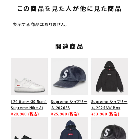
この商品を見た人が他に見た商品
表示する商品はありません。
関連商品
【24.0cm～30.5cm】
Supreme シュプリー
Supreme シュプリー
Supreme Nike Air
ム 2026SS
ム 2024AW Box
Force 1 Low シュプ
¥28,980
(税込)
Pigment Coated S
¥25,980
(税込)
Logo Hooded
¥53,980
(税込)
リーム ナイキエアフォ
Logo 6-Panel ピグ
Sweatshirt ボック
ース１スニーカー シ
メントコーテッド Sロ
スロゴフードパーカー
ューズ ホワイト
ゴ 6パネル ネイビー
ブラック 黒