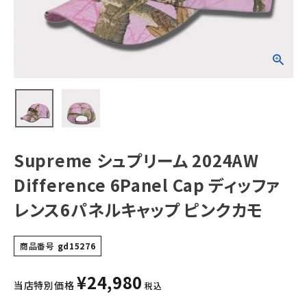
ィッファレンス6パ
ネルキャップ ピン
クカモ
NEW ITEMS
CATEGORY
Tシャツ・ロングスリーブ
パーカー・トレーナー
ジャケット・アウター
Supreme シュプリーム 2024AW
キャップ・ハット
Difference 6Panel Cap ディッファ
ニット帽・ビーニー
レンス6パネルキャップ ピンクカモ
バックパック・リュック
商品番号
gd15276
その他バッグ類
¥
24,980
スニーカー・ブーツ
当店特別価格
税込