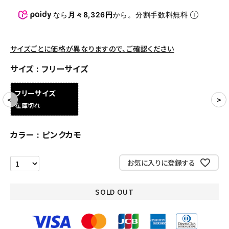
パンツ・ショーツ
なら
月々8,326円
から。分割手数料無料
アクセサリー
COLLABORATION BRAND
サイズごとに価格が異なりますので、ご確認ください
サイズ
フリーサイズ
SEASON
フリーサイズ
CONTENTS
在庫切れ
ACCOUNT MENU
カラー
ピンクカモ
ようこそ ゲスト 様
お気に入りに登録する
meeting_room
person
ログイン
会員登録
SOLD OUT
Follow us