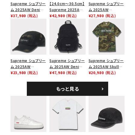
Supreme シュプリー
【24.0cm～30.5cm】
Supreme シュプリー
ム 2025AW Denim
Supreme 2025AW
ム 2025AW
Shoulder Bag デニ
¥37,980
(税込)
Nike SB Dunk Low
¥42,980
(税込)
Pigment Coated
¥27,980
(税込)
ム ショルダーバッグ
ナイキ SB ダンク ロ
2-Tone S Logo 6-
ブラック
ー スニーカー ホワイ
Panel Cap ピグメン
ト
トコーテッド 2トーン
エスロゴ 6パネルキャ
ップ ブラック
Supreme シュプリー
Supreme シュプリー
Supreme シュプリー
ム 2025AW
ム 2025AW Denim
ム 2025AW Skull
Overdyed Camp
¥23,980
(税込)
Backpack デニム バ
¥47,980
(税込)
Tee スカル Tシャ
¥20,980
(税込)
Cap オーバーダイド
ックパック ブラック
ツ ウッドランドカモ
キャンプキャップ ブ
もっと見る
ラック