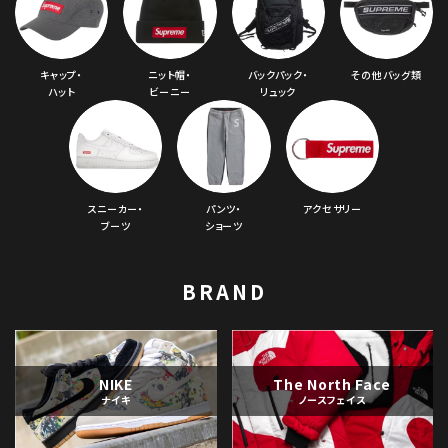
キャップ・
ニット帽・
バックパック・
その他バッグ類
ハット
ビーニー
リュック
スニーカー・
パンツ・
アクセサリー
ブーツ
ショーツ
BRAND
NIKE
The North Face
ナイキ
ノースフェイス