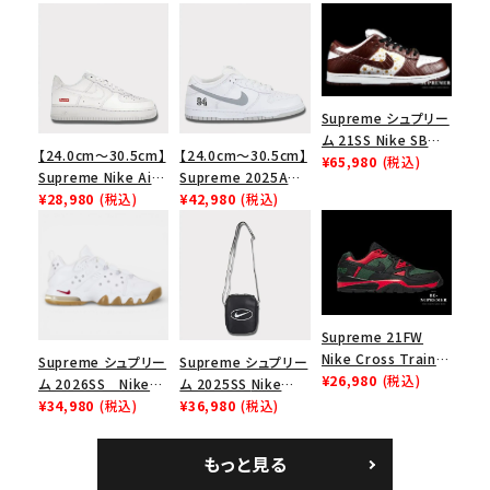
Supreme シュプリー
ム 21SS Nike SB
【24.0cm～30.5cm】
【24.0cm～30.5cm】
Dunk Low ナイキSB
¥65,980
(税込)
Supreme Nike Air
Supreme 2025AW
ダンクロウ スニーカ
Force 1 Low シュプ
¥28,980
(税込)
Nike SB Dunk Low
¥42,980
(税込)
ー ブラウン
リーム ナイキエアフォ
ナイキ SB ダンク ロ
ース１スニーカー シ
ー スニーカー ホワイ
ューズ ホワイト
ト
Supreme 21FW
Nike Cross Trainer
Supreme シュプリー
Supreme シュプリー
Low ナイキクロスト
¥26,980
(税込)
ム 2026SS Nike
ム 2025SS Nike
レイナーロウ シュー
SB Air Max 2 CB 94
¥34,980
(税込)
Leather Shoulder
¥36,980
(税込)
ズ ブラック
Low SP ナイキ SB
Bag ナイキレザーシ
エアマックス2 CB 94
ョルダーバッグ ブラッ
もっと見る
ロー SP ホワイト
ク 黒