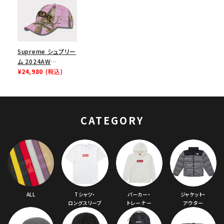
Supreme シュプリー
ム 2024AW
Difference 6Panel
¥24,980
(税込)
Cap ディッファレンス
6パネルキャップ ピン
クカモ
CATEGORY
ALL
Tシャツ・
パーカー・
ジャケット・
ロングスリーブ
トレーナー
アウター