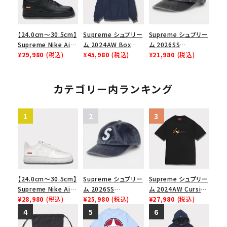
【24.0cm～30.5cm】
Supreme シュプリー
Supreme シュプリー
Supreme Nike Air
ム 2024AW Box
ム 2026SS
Force 1 Low シュプ
¥29,980
(税込)
Logo Hooded
¥45,980
(税込)
Pigment Coated S
¥21,980
(税込)
リーム ナイキエアフォ
Sweatshirt ボック
Logo 6-Panel ピグ
ース１スニーカー シ
スロゴフードパーカー
メントコーテッド Sロ
ューズ ブラック
ネイビー 紺
ゴ 6パネル ブラック
カテゴリー内ランキング
【24.0cm～30.5cm】
Supreme シュプリー
Supreme シュプリー
Supreme Nike Air
ム 2026SS
ム 2024AW Cursive
Force 1 Low シュプ
¥28,980
(税込)
Pigment Coated S
¥25,980
(税込)
S/S Top カーシブシ
¥27,980
(税込)
リーム ナイキエアフォ
Logo 6-Panel ピグ
ョートスリーブトップ
ース１スニーカー シ
メントコーテッド Sロ
Tシャツ ブラック 黒