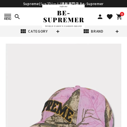
Supreme(シュプリーム)通販専門店 Be-Supremer
0
search
person
favorite
shopping_cart
view_module
view_module
CATEGORY
BRAND
search
Supreme シュプ
リーム 2024AW
Difference
¥24,980
(税込)
6Panel Cap デ