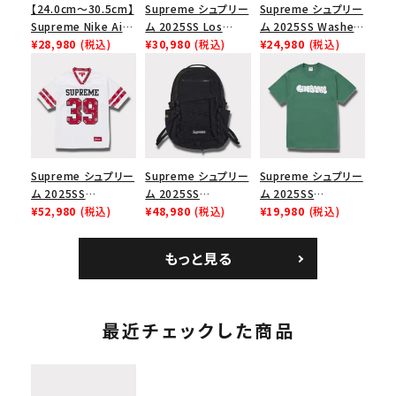
【24.0cm～30.5cm】
Supreme シュプリー
Supreme シュプリー
Supreme Nike Air
ム 2025SS Los
ム 2025SS Washed
Force 1 Low シュプ
¥28,980
(税込)
Angeles Fire Relief
¥30,980
(税込)
Chino Twill Camp
¥24,980
(税込)
リーム ナイキエアフォ
Box Logo Tee ファ
Cap ウォッシュチノツ
ース１スニーカー シ
イヤーリリーフボック
イルキャンプキャップ
ューズ ホワイト
スロゴTシャツ ホワ
ブラック 黒
イト 白
Supreme シュプリー
Supreme シュプリー
Supreme シュプリー
ム 2025SS
ム 2025SS
ム 2025SS
Bandana Football
¥52,980
(税込)
Backpack バックパッ
¥48,980
(税込)
Homerun Tee ホー
¥19,980
(税込)
Jersey バンダナ フッ
ク ブラック 黒
ムランTシャツ ライト
トボール ジャージ ホ
パイン
もっと見る
ワイト
最近チェックした商品