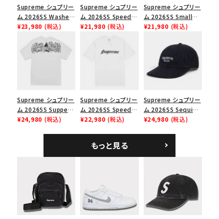
並び順
Supreme シュプリー
Supreme シュプリー
Supreme シュプリー
ム 2026SS Washed
ム 2026SS Speed
ム 2026SS Small
Chino Twill Camp
¥23,980
(税込)
Tee スピードTシャツ
¥21,980
(税込)
Box Tee スモールボ
¥21,980
(税込)
Cap ウォッシュド チ
ブラック
ックスTシャツ ブラッ
価格から探す
ノツイル キャンプキャ
ク
ップ ブラック
円 ～
円
在庫のない商品を表示する
Supreme シュプリー
Supreme シュプリー
Supreme シュプリー
絞り込んで検索する
ム 2026SS Supper
ム 2026SS Speed
ム 2026SS Sequin
Tee サパーTシャツ
¥24,980
(税込)
Tee スピードTシャツ
¥22,980
(税込)
Denim Classic
¥24,980
(税込)
ホワイト
ホワイト
Logo 6-Panel シ
ークインデニム クラ
もっと見る
シックロゴ 6パネルキ
ャップ ブラック