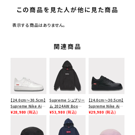
この商品を見た人が他に見た商品
表示する商品はありません。
関連商品
【24.0cm～30.5cm】
Supreme シュプリー
【24.0cm～30.5cm】
Supreme Nike Air
ム 2024AW Box
Supreme Nike Air
Force 1 Low シュプ
¥28,980
(税込)
Logo Hooded
¥53,980
(税込)
Force 1 Low シュプ
¥29,980
(税込)
リーム ナイキエアフォ
Sweatshirt ボック
リーム ナイキエアフォ
ース１スニーカー シ
スロゴフードパーカー
ース１スニーカー シ
ューズ ホワイト
ブラック 黒
ューズ ブラック