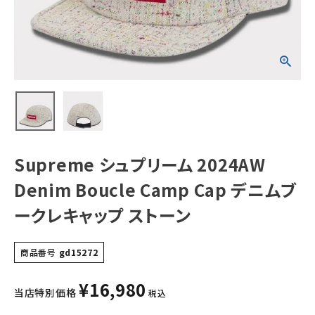
ムブークレキャッ
プ ストーン
NEW ITEMS
CATEGORY
Tシャツ・ロングスリーブ
パーカー・トレーナー
ジャケット・アウター
Supreme シュプリーム 2024AW
キャップ・ハット
Denim Boucle Camp Cap デニムブ
ニット帽・ビーニー
ークレキャップ ストーン
バックパック・リュック
商品番号
gd15272
その他バッグ類
¥
16,980
スニーカー・ブーツ
当店特別価格
税込