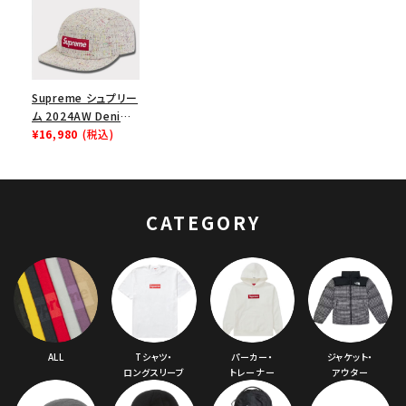
Supreme シュプリー
ム 2024AW Denim
Boucle Camp Cap
¥16,980
(税込)
デニムブークレキャッ
プ ストーン
CATEGORY
ALL
Tシャツ・
パーカー・
ジャケット・
ロングスリーブ
トレーナー
アウター