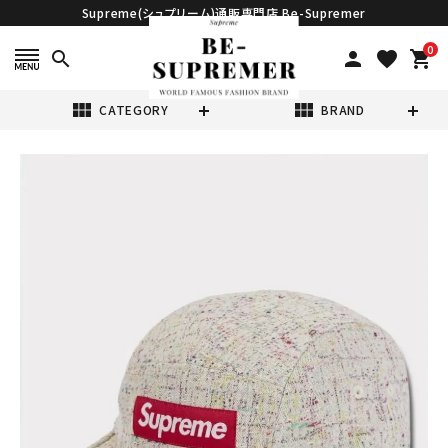
Supreme(シュプリーム)通販専門店 Be-Supremer
0
search
person
favorite
shopping_cart
view_module
view_module
CATEGORY
BRAND
search
Supreme シュプ
リーム 2024AW
Denim Boucle
¥16,980
(税込)
Camp Cap デニ