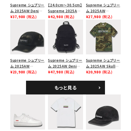
Supreme シュプリー
【24.0cm～30.5cm】
Supreme シュプリー
ム 2025AW Denim
Supreme 2025AW
ム 2025AW
Shoulder Bag デニ
¥37,980
(税込)
Nike SB Dunk Low
¥42,980
(税込)
Pigment Coated
¥27,980
(税込)
ム ショルダーバッグ
ナイキ SB ダンク ロ
2-Tone S Logo 6-
ブラック
ー スニーカー ホワイ
Panel Cap ピグメン
ト
トコーテッド 2トーン
エスロゴ 6パネルキャ
ップ ブラック
Supreme シュプリー
Supreme シュプリー
Supreme シュプリー
ム 2025AW
ム 2025AW Denim
ム 2025AW Skull
Overdyed Camp
¥23,980
(税込)
Backpack デニム バ
¥47,980
(税込)
Tee スカル Tシャ
¥20,980
(税込)
Cap オーバーダイド
ックパック ブラック
ツ ウッドランドカモ
キャンプキャップ ブ
もっと見る
ラック