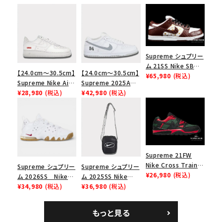
Supreme シュプリー
ム 21SS Nike SB
【24.0cm～30.5cm】
【24.0cm～30.5cm】
Dunk Low ナイキSB
¥65,980
(税込)
Supreme Nike Air
Supreme 2025AW
ダンクロウ スニーカ
Force 1 Low シュプ
¥28,980
(税込)
Nike SB Dunk Low
¥42,980
(税込)
ー ブラウン
リーム ナイキエアフォ
ナイキ SB ダンク ロ
ース１スニーカー シ
ー スニーカー ホワイ
ューズ ホワイト
ト
Supreme 21FW
Nike Cross Trainer
Supreme シュプリー
Supreme シュプリー
Low ナイキクロスト
¥26,980
(税込)
ム 2026SS Nike
ム 2025SS Nike
レイナーロウ シュー
SB Air Max 2 CB 94
¥34,980
(税込)
Leather Shoulder
¥36,980
(税込)
ズ ブラック
Low SP ナイキ SB
Bag ナイキレザーシ
エアマックス2 CB 94
ョルダーバッグ ブラッ
もっと見る
ロー SP ホワイト
ク 黒