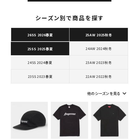
シーズン別で商品を探す
26SS 2026春夏
25AW 2025秋冬
キーワードから探す
24AW 2024秋冬
25SS 2025春夏
search
人気ワード
2026SS
2025AW
2025SS
Tシャツ・ロングスリーブ
24SS 2024春夏
23AW 2023秋冬
キャップ・ハット
パーカー・クルーネック
23SS 2023春夏
22AW 2022秋冬
ショルダー・ウエストバッグ
ボックスロゴ
ブラックスウェット
カテゴリーから探す
keyboard_arrow_down
他のシーズンを見る
コラボレーションブランドから探す
シーズンから探す