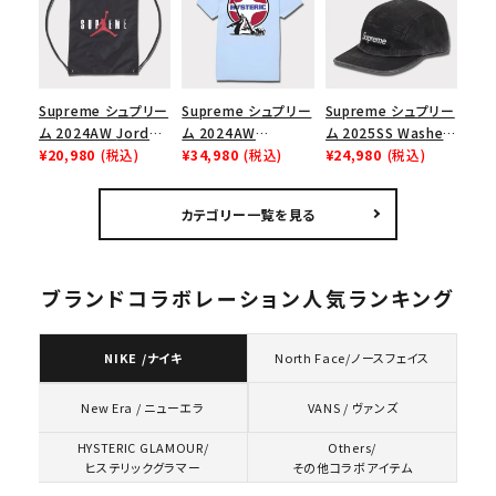
ューズ ホワイト
トコーテッド 2トーン
エスロゴ 6パネルキャ
ップ ブラック
Supreme シュプリー
Supreme シュプリー
Supreme シュプリー
ム 2024AW Jordan
ム 2024AW
ム 2025SS Washed
Drawstring Bag ジ
¥20,980
(税込)
Hysteric Glamour
¥34,980
(税込)
Chino Twill Camp
¥24,980
(税込)
ョーダンドローストリ
Pin Up Tee ヒステリ
Cap ウォッシュチノツ
ングバッグ バックパッ
ックグラマーピンアッ
イルキャンプキャップ
カテゴリー一覧を見る
ク ブラック 黒
プTシャツ パウダーブ
ブラック 黒
ルー
ブランドコラボレーション人気ランキング
NIKE /ナイキ
North Face/ノースフェイス
VANS / ヴァンズ
New Era / ニューエラ
HYSTERIC GLAMOUR/
Others/
ヒステリックグラマー
その他コラボアイテム