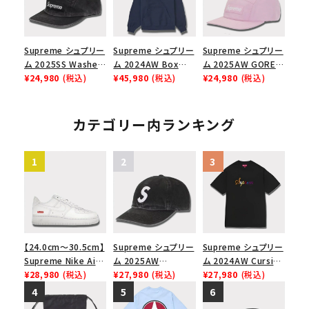
Supreme シュプリー
Supreme シュプリー
Supreme シュプリー
ム 2025SS Washed
ム 2024AW Box
ム 2025AW GORE-
Chino Twill Camp
¥24,980
(税込)
Logo Hooded
¥45,980
(税込)
TEX Zip Pocket
¥24,980
(税込)
Cap ウォッシュチノツ
Sweatshirt ボック
Camp Cap ゴアテッ
イルキャンプキャップ
スロゴフードパーカー
クス ジップ ポケット
ブラック 黒
ネイビー 紺
キャンプ キャップ ピ
カテゴリー内ランキング
ンク
【24.0cm～30.5cm】
Supreme シュプリー
Supreme シュプリー
Supreme Nike Air
ム 2025AW
ム 2024AW Cursive
Force 1 Low シュプ
¥28,980
(税込)
Pigment Coated
¥27,980
(税込)
S/S Top カーシブシ
¥27,980
(税込)
リーム ナイキエアフォ
2-Tone S Logo 6-
ョートスリーブトップ
ース１スニーカー シ
Panel Cap ピグメン
Tシャツ ブラック 黒