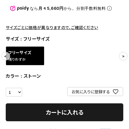
パンツ・ショーツ
なら
月々5,660円
から。分割手数料無料
アクセサリー
COLLABORATION BRAND
サイズごとに価格が異なりますので、ご確認ください
サイズ
フリーサイズ
SEASON
フリーサイズ
CONTENTS
残りわずか
ACCOUNT MENU
カラー
ストーン
ようこそ ゲスト 様
お気に入りに登録する
meeting_room
person
ログイン
会員登録
カートに入れる
Follow us