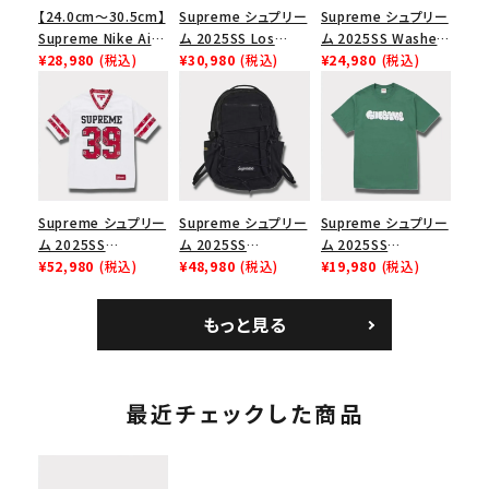
【24.0cm～30.5cm】
Supreme シュプリー
Supreme シュプリー
Supreme Nike Air
ム 2025SS Los
ム 2025SS Washed
Force 1 Low シュプ
¥28,980
(税込)
Angeles Fire Relief
¥30,980
(税込)
Chino Twill Camp
¥24,980
(税込)
リーム ナイキエアフォ
Box Logo Tee ファ
Cap ウォッシュチノツ
ース１スニーカー シ
イヤーリリーフボック
イルキャンプキャップ
ューズ ホワイト
スロゴTシャツ ホワ
ブラック 黒
イト 白
Supreme シュプリー
Supreme シュプリー
Supreme シュプリー
ム 2025SS
ム 2025SS
ム 2025SS
Bandana Football
¥52,980
(税込)
Backpack バックパッ
¥48,980
(税込)
Homerun Tee ホー
¥19,980
(税込)
Jersey バンダナ フッ
ク ブラック 黒
ムランTシャツ ライト
トボール ジャージ ホ
パイン
もっと見る
ワイト
最近チェックした商品