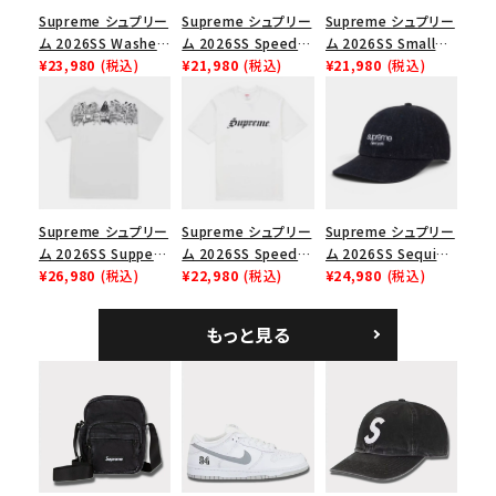
並び順
Supreme シュプリー
Supreme シュプリー
Supreme シュプリー
ム 2026SS Washed
ム 2026SS Speed
ム 2026SS Small
Chino Twill Camp
¥23,980
(税込)
Tee スピードTシャツ
¥21,980
(税込)
Box Tee スモールボ
¥21,980
(税込)
Cap ウォッシュド チ
ブラック
ックスTシャツ ブラッ
価格から探す
ノツイル キャンプキャ
ク
円 ～
円
ップ ブラック
在庫のない商品を表示する
Supreme シュプリー
Supreme シュプリー
Supreme シュプリー
絞り込んで検索する
ム 2026SS Supper
ム 2026SS Speed
ム 2026SS Sequin
Tee サパーTシャツ
¥26,980
(税込)
Tee スピードTシャツ
¥22,980
(税込)
Denim Classic
¥24,980
(税込)
ホワイト
ホワイト
Logo 6-Panel シ
ークインデニム クラ
もっと見る
シックロゴ 6パネルキ
ャップ ブラック