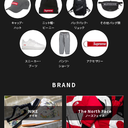
キャップ・
ニット帽・
バックパック・
その他バッグ類
ハット
ビーニー
リュック
スニーカー・
パンツ・
アクセサリー
ブーツ
ショーツ
BRAND
NIKE
The North Face
ナイキ
ノースフェイス