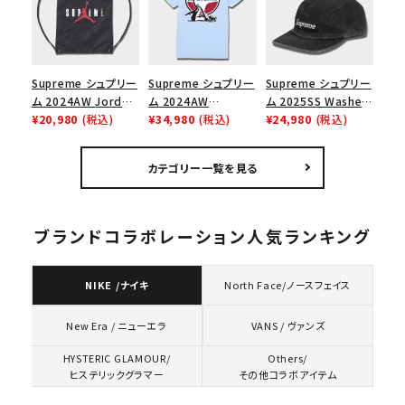
ューズ ホワイト
トコーテッド 2トーン
エスロゴ 6パネルキャ
ップ ブラック
Supreme シュプリー
Supreme シュプリー
Supreme シュプリー
ム 2024AW Jordan
ム 2024AW
ム 2025SS Washed
Drawstring Bag ジ
¥20,980
(税込)
Hysteric Glamour
¥34,980
(税込)
Chino Twill Camp
¥24,980
(税込)
ョーダンドローストリ
Pin Up Tee ヒステリ
Cap ウォッシュチノツ
ングバッグ バックパッ
ックグラマーピンアッ
イルキャンプキャップ
カテゴリー一覧を見る
ク ブラック 黒
プTシャツ パウダーブ
ブラック 黒
ルー
ブランドコラボレーション人気ランキング
NIKE /ナイキ
North Face/ノースフェイス
VANS / ヴァンズ
New Era / ニューエラ
HYSTERIC GLAMOUR/
Others/
ヒステリックグラマー
その他コラボアイテム