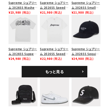
Supreme シュプリー
Supreme シュプリー
Supreme シュプリー
並び順
ム 2026SS Washed
ム 2026SS Speed
ム 2026SS Small
Chino Twill Camp
¥23,980
(税込)
Tee スピードTシャツ
¥21,980
(税込)
Box Tee スモールボ
¥21,980
(税込)
Cap ウォッシュド チ
ブラック
ックスTシャツ ブラッ
価格から探す
ノツイル キャンプキャ
ク
ップ ブラック
円 ～
円
在庫のない商品を表示する
Supreme シュプリー
Supreme シュプリー
Supreme シュプリー
絞り込んで検索する
ム 2026SS Supper
ム 2026SS Speed
ム 2026SS Sequin
Tee サパーTシャツ
¥24,980
(税込)
Tee スピードTシャツ
¥22,980
(税込)
Denim Classic
¥24,980
(税込)
ホワイト
ホワイト
Logo 6-Panel シ
ークインデニム クラ
もっと見る
シックロゴ 6パネルキ
ャップ ブラック