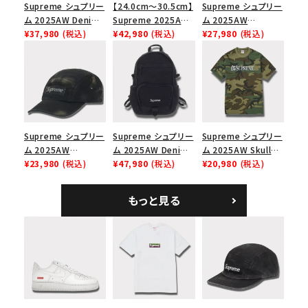
Supreme シュプリー
【24.0cm～30.5cm】
Supreme シュプリー
ム 2025AW Denim
Supreme 2025AW
ム 2025AW
Shoulder Bag デニ
¥37,980
(税込)
Nike SB Dunk Low
¥42,980
(税込)
Pigment Coated
¥27,980
(税込)
ム ショルダーバッグ
ナイキ SB ダンク ロ
2-Tone S Logo 6-
ブラック
ー スニーカー ホワイ
Panel Cap ピグメン
ト
トコーテッド 2トーン
エスロゴ 6パネルキャ
ップ ブラック
Supreme シュプリー
Supreme シュプリー
Supreme シュプリー
ム 2025AW
ム 2025AW Denim
ム 2025AW Skull
Overdyed Camp
¥23,980
(税込)
Backpack デニム バ
¥47,980
(税込)
Tee スカル Tシャ
¥20,980
(税込)
Cap オーバーダイド
ックパック ブラック
ツ ウッドランドカモ
キャンプキャップ ブ
もっと見る
ラック