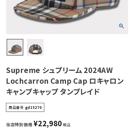
ャロンキャンプキ
ャップ タンプレイ
ド
NEW ITEMS
CATEGORY
Tシャツ・ロングスリーブ
パーカー・トレーナー
ジャケット・アウター
Supreme シュプリーム 2024AW
キャップ・ハット
Lochcarron Camp Cap ロキャロン
ニット帽・ビーニー
キャンプキャップ タンプレイド
バックパック・リュック
商品番号
gd15270
その他バッグ類
¥
22,980
スニーカー・ブーツ
当店特別価格
税込