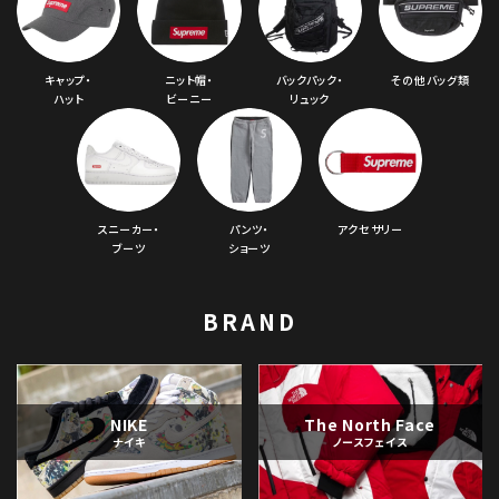
キャップ・
ニット帽・
バックパック・
その他バッグ類
ハット
ビーニー
リュック
スニーカー・
パンツ・
アクセサリー
ブーツ
ショーツ
BRAND
NIKE
The North Face
ナイキ
ノースフェイス