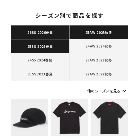
シーズン別で商品を探す
26SS 2026春夏
25AW 2025秋冬
キーワードから探す
24AW 2024秋冬
25SS 2025春夏
search
人気ワード
2026SS
2025AW
2025SS
Tシャツ・ロングスリーブ
24SS 2024春夏
23AW 2023秋冬
キャップ・ハット
パーカー・クルーネック
23SS 2023春夏
22AW 2022秋冬
ショルダー・ウエストバッグ
ボックスロゴ
ブラックスウェット
カテゴリーから探す
keyboard_arrow_down
他のシーズンを見る
コラボレーションブランドから探す
シーズンから探す