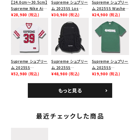
【24.0cm～30.5cm】
Supreme シュプリー
Supreme シュプリー
Supreme Nike Air
ム 2025SS Los
ム 2025SS Washed
Force 1 Low シュプ
¥28,980
(税込)
Angeles Fire Relief
¥30,980
(税込)
Chino Twill Camp
¥24,980
(税込)
リーム ナイキエアフォ
Box Logo Tee ファ
Cap ウォッシュチノツ
ース１スニーカー シ
イヤーリリーフボック
イルキャンプキャップ
ューズ ホワイト
スロゴTシャツ ホワ
ブラック 黒
イト 白
Supreme シュプリー
Supreme シュプリー
Supreme シュプリー
ム 2025SS
ム 2025SS
ム 2025SS
Bandana Football
¥52,980
(税込)
Backpack バックパッ
¥48,980
(税込)
Homerun Tee ホー
¥19,980
(税込)
Jersey バンダナ フッ
ク ブラック 黒
ムランTシャツ ライト
トボール ジャージ ホ
パイン
もっと見る
ワイト
最近チェックした商品