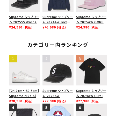
Supreme シュプリー
Supreme シュプリー
Supreme シュプリー
ム 2025SS Washed
ム 2024AW Box
ム 2025AW GORE-
Chino Twill Camp
¥24,980
(税込)
Logo Hooded
¥45,980
(税込)
TEX Zip Pocket
¥24,980
(税込)
Cap ウォッシュチノツ
Sweatshirt ボック
Camp Cap ゴアテッ
イルキャンプキャップ
スロゴフードパーカー
クス ジップ ポケット
ブラック 黒
ネイビー 紺
キャンプ キャップ ピ
カテゴリー内ランキング
ンク
【24.0cm～30.5cm】
Supreme シュプリー
Supreme シュプリー
Supreme Nike Air
ム 2025AW
ム 2024AW Cursive
Force 1 Low シュプ
¥28,980
(税込)
Pigment Coated
¥27,980
(税込)
S/S Top カーシブシ
¥27,980
(税込)
リーム ナイキエアフォ
2-Tone S Logo 6-
ョートスリーブトップ
ース１スニーカー シ
Panel Cap ピグメン
Tシャツ ブラック 黒