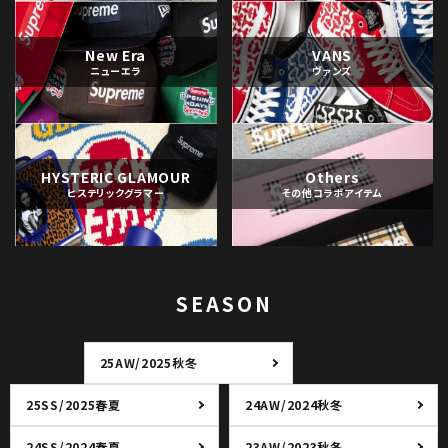
New Era
VANS
ニューエラ
ヴァンズ
HYSTERIC GLAMOUR
Others
ヒステリックグラマー
その他コラボアイテム
SEASON
25AW/2025秋冬
25SS/2025春夏
24AW/2024秋冬
24SS/2024春夏
23AW/2023秋冬