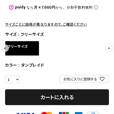
パンツ・ショーツ
なら
月々7,660円
から。分割手数料無料
アクセサリー
COLLABORATION BRAND
サイズごとに価格が異なりますので、ご確認ください
サイズ
フリーサイズ
SEASON
フリーサイズ
CONTENTS
ACCOUNT MENU
カラー
タンプレイド
ようこそ ゲスト 様
お気に入りに登録する
meeting_room
person
ログイン
会員登録
カートに入れる
Follow us