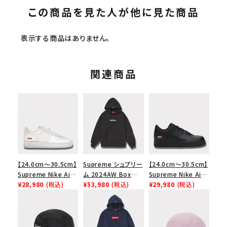
この商品を見た人が他に見た商品
表示する商品はありません。
関連商品
【24.0cm～30.5cm】
Supreme シュプリー
【24.0cm～30.5cm】
Supreme Nike Air
ム 2024AW Box
Supreme Nike Air
Force 1 Low シュプ
¥28,980
(税込)
Logo Hooded
¥53,980
(税込)
Force 1 Low シュプ
¥29,980
(税込)
リーム ナイキエアフォ
Sweatshirt ボック
リーム ナイキエアフォ
ース１スニーカー シ
スロゴフードパーカー
ース１スニーカー シ
ューズ ホワイト
ブラック 黒
ューズ ブラック