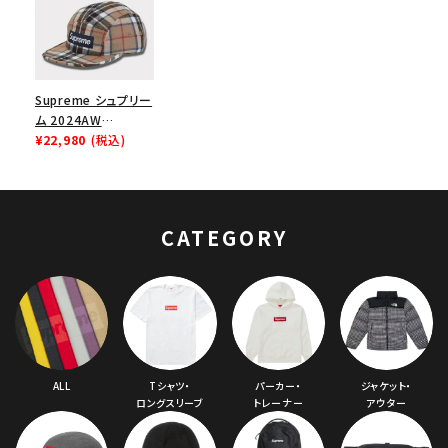
Supreme シュプリー
ム 2024AW
Lochcarron Camp
¥22,980
(税込)
Cap ロキャロンキャ
ンプキャップ タンプレ
イド
CATEGORY
ALL
Tシャツ・
パーカー・
ジャケット・
ロングスリーブ
トレーナー
アウター