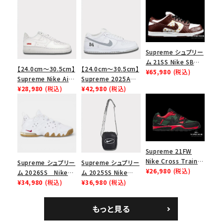
Supreme シュプリー
ム 21SS Nike SB
【24.0cm～30.5cm】
【24.0cm～30.5cm】
Dunk Low ナイキSB
¥65,980
(税込)
Supreme Nike Air
Supreme 2025AW
ダンクロウ スニーカ
Force 1 Low シュプ
¥28,980
(税込)
Nike SB Dunk Low
¥42,980
(税込)
ー ブラウン
リーム ナイキエアフォ
ナイキ SB ダンク ロ
ース１スニーカー シ
ー スニーカー ホワイ
ューズ ホワイト
ト
Supreme 21FW
Nike Cross Trainer
Supreme シュプリー
Supreme シュプリー
Low ナイキクロスト
¥26,980
(税込)
ム 2026SS Nike
ム 2025SS Nike
レイナーロウ シュー
SB Air Max 2 CB 94
¥34,980
(税込)
Leather Shoulder
¥36,980
(税込)
ズ ブラック
Low SP ナイキ SB
Bag ナイキレザーシ
エアマックス2 CB 94
ョルダーバッグ ブラッ
もっと見る
ロー SP ホワイト
ク 黒