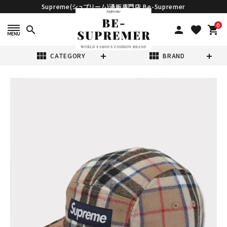
Supreme(シュプリーム)通販専門店 Be-Supremer
0
search
person
favorite
shopping_cart
view_module
view_module
CATEGORY
BRAND
search
Supreme シュプ
リーム 2024AW
Lochcarron
¥22,980
(税込)
Camp Cap ロキ