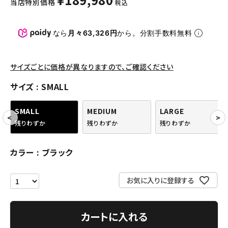
当店特別価格
税込
パンツ・ショーツ
アクセサリー
なら
月々63,326円
から。分割手数料無料
COLLABORATION BRAND
サイズごとに価格が異なりますので、ご確認ください
SEASON
サイズ
SMALL
CONTENTS
SMALL
MEDIUM
LARGE
残りわずか
残りわずか
残りわずか
ACCOUNT MENU
ようこそ ゲスト 様
カラー
ブラック
meeting_room
person
ログイン
会員登録
お気に入りに登録する
Follow us
カートに入れる