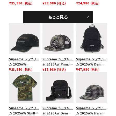
Mesh Back 5-Panel
¥25,980
(税込)
Tee スピードTシャツ
¥22,980
(税込)
Denim Classic
¥24,980
(税込)
ラフィアメッシュバック
ホワイト
Logo 6-Panel シ
5パネルキャップ ブラ
ークインデニム クラ
もっと見る
ック
シックロゴ 6パネルキ
ャップ ブラック
Supreme シュプリー
Supreme シュプリー
Supreme シュプリー
ム 2025AW
ム 2025AW Pinup
ム 2025AW Denim
Overdyed Camp
¥23,980
(税込)
Mesh Back 5-Panel
¥18,980
(税込)
Backpack デニム バ
¥47,980
(税込)
Cap オーバーダイド
Capピンアップ メッシ
ックパック ブラック
キャンプキャップ ブ
ュバック 5パネルキャ
ラック
ップ トゥルーティン
バーHTC フォールカ
モ
Supreme シュプリー
Supreme シュプリー
Supreme シュプリー
ム 2025AW Skull
ム 2025AW Denim
ム 2025AW Harris