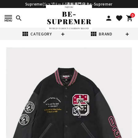
Supreme(シュプリーム)通販専門店 Be-Supremer
0
search
person
favorite
shopping_cart
view_module
view_module
CATEGORY
BRAND
search
Supreme シュプ
リーム 2024AW
Hysteric
¥173,980
Glamour
(税込)