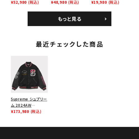
Bandana Football
¥52,980
(税込)
Backpack バックパッ
¥48,980
(税込)
Homerun Tee ホー
¥19,980
(税込)
Jersey バンダナ フッ
ク ブラック 黒
ムランTシャツ ライト
トボール ジャージ ホ
パイン
もっと見る
ワイト
最近チェックした商品
Supreme シュプリー
ム 2024AW
Hysteric Glamour
¥173,980
(税込)
Varsity Jacket ヒ
ステリックグラマーバ
ーシティジャケット ブ
ラック 黒