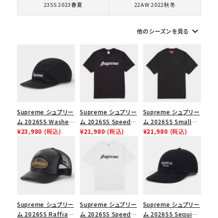
23SS 2023春夏
22AW 2022秋冬
シーズンから探す
keyboard_arrow_down
他のシーズンを見る
並び順
価格から探す
円 ～
円
Supreme シュプリー
Supreme シュプリー
Supreme シュプリー
ム 2026SS Washed
ム 2026SS Speed
ム 2026SS Small
在庫のない商品を表示する
Chino Twill Camp
¥23,980
(税込)
Tee スピードTシャツ
¥21,980
(税込)
Box Tee スモールボ
¥21,980
(税込)
Cap ウォッシュド チ
ブラック
ックスTシャツ ブラッ
ノツイル キャンプキャ
ク
絞り込んで検索する
ップ ブラック
Supreme シュプリー
Supreme シュプリー
Supreme シュプリー
ム 2026SS Raffia
ム 2026SS Speed
ム 2026SS Sequin