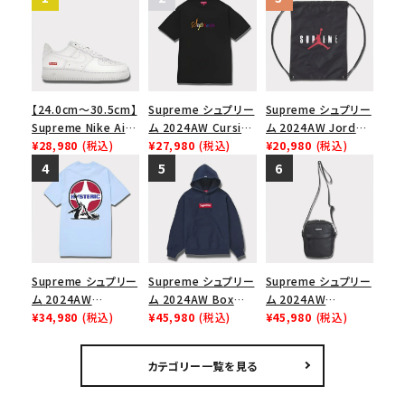
【24.0cm～30.5cm】
Supreme シュプリー
Supreme シュプリー
Supreme Nike Air
ム 2024AW Cursive
ム 2024AW Jordan
Force 1 Low シュプ
¥28,980
(税込)
S/S Top カーシブシ
¥27,980
(税込)
Drawstring Bag ジ
¥20,980
(税込)
リーム ナイキエアフォ
ョートスリーブトップ
ョーダンドローストリ
ース１スニーカー シ
Tシャツ ブラック 黒
ングバッグ バックパッ
ューズ ホワイト
ク ブラック 黒
Supreme シュプリー
Supreme シュプリー
Supreme シュプリー
ム 2024AW
ム 2024AW Box
ム 2024AW
Hysteric Glamour
¥34,980
(税込)
Logo Hooded
¥45,980
(税込)
Leather Shoulder
¥45,980
(税込)
Pin Up Tee ヒステリ
Sweatshirt ボック
Bag レザーショルダ
ックグラマーピンアッ
スロゴフードパーカー
ーバッグ ブラック 黒
カテゴリー一覧を見る
プTシャツ パウダーブ
ネイビー 紺
ルー