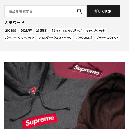
search
詳しく検索
人気ワード
2026SS
2025AW
2025SS
Tシャツ・ロングスリーブ
キャップ・ハット
パーカー・クルーネック
ショルダー・ウエストバッグ
ボックスロゴ
ブラックスウェット