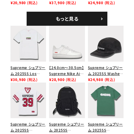
Tee スカル Tシャ
¥20,980
(税込)
Shoulder Bag デニ
¥37,980
(税込)
Tweed Camp Cap
¥24,980
(税込)
ツ ウッドランドカモ
ム ショルダーバッグ
ハリスツイード キャ
ブラック
ンプキャップ ブラック
もっと見る
Supreme シュプリー
【24.0cm～30.5cm】
Supreme シュプリー
ム 2025SS Los
Supreme Nike Air
ム 2025SS Washed
Angeles Fire Relief
¥30,980
(税込)
Force 1 Low シュプ
¥28,980
(税込)
Chino Twill Camp
¥24,980
(税込)
Box Logo Tee ファ
リーム ナイキエアフォ
Cap ウォッシュチノツ
イヤーリリーフボック
ース１スニーカー シ
イルキャンプキャップ
スロゴTシャツ ホワ
ューズ ホワイト
ブラック 黒
イト 白
Supreme シュプリー
Supreme シュプリー
Supreme シュプリー
ム 2025SS
ム 2025SS
ム 2025SS