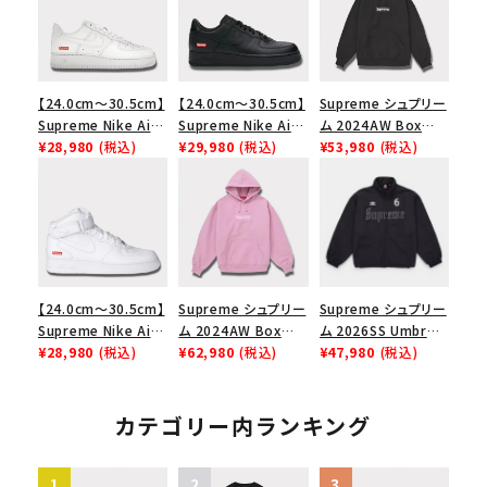
【24.0cm～30.5cm】
【24.0cm～30.5cm】
Supreme シュプリー
Supreme Nike Air
Supreme Nike Air
ム 2024AW Box
Force 1 Low シュプ
¥28,980
(税込)
Force 1 Low シュプ
¥29,980
(税込)
Logo Hooded
¥53,980
(税込)
リーム ナイキエアフォ
リーム ナイキエアフォ
Sweatshirt ボック
ース１スニーカー シ
ース１スニーカー シ
スロゴフードパーカー
ューズ ホワイト
ューズ ブラック
ブラック 黒
【24.0cm～30.5cm】
Supreme シュプリー
Supreme シュプリー
Supreme Nike Air
ム 2024AW Box
ム 2026SS Umbro
Force 1 Mid シュプ
¥28,980
(税込)
Logo Hooded
¥62,980
(税込)
Rhinestone Track
¥47,980
(税込)
リーム ナイキエアフォ
Sweatshirt ボック
Jacket アンブロ ラ
ース１スニーカー シ
スロゴフードパーカー
インストーン トラック
ューズ ホワイト 白
ダスティーピンク
ジャケット ブラック
カテゴリー内ランキング