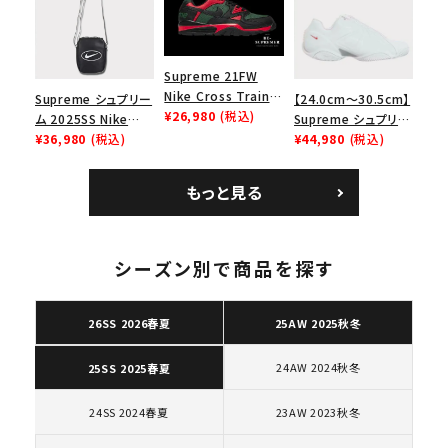
ューズ ホワイト
ロー SP ホワイト
Supreme 21FW
Nike Cross Trainer
Supreme シュプリー
【24.0cm～30.5cm】
Low ナイキクロスト
¥26,980
(税込)
ム 2025SS Nike
Supreme シュプリー
レイナーロウ シュー
Leather Shoulder
¥36,980
(税込)
ム 2023AW Nike
¥44,980
(税込)
ズ ブラック
Bag ナイキレザーシ
Courtposite ナイキ
ョルダーバッグ ブラッ
コートポジット スニー
もっと見る
ク 黒
カー ホワイト 白
キーワードから探す
シーズン別で商品を探す
search
人気ワード
2026SS
2025AW
2025SS
Tシャツ・ロングスリーブ
26SS 2026春夏
25AW 2025秋冬
キャップ・ハット
パーカー・クルーネック
ショルダー・ウエストバッグ
ボックスロゴ
ブラックスウェット
24AW 2024秋冬
25SS 2025春夏
カテゴリーから探す
24SS 2024春夏
23AW 2023秋冬
コラボレーションブランドから探す