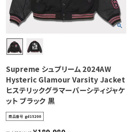
Varsity Jacket
ヒステリックグラ
マーバーシティジ
ャケット ブラック
黒
NEW ITEMS
CATEGORY
Tシャツ・ロングスリーブ
パーカー・トレーナー
Supreme シュプリーム 2024AW
ジャケット・アウター
Hysteric Glamour Varsity Jacket
キャップ・ハット
ヒステリックグラマーバーシティジャケ
ニット帽・ビーニー
ット ブラック 黒
バックパック・リュック
その他バッグ類
商品番号
gd15200
スニーカー・ブーツ
¥
189,980