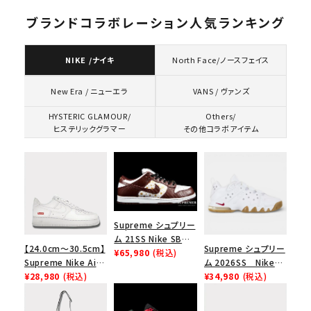
ブランドコラボレーション人気ランキング
NIKE /ナイキ
North Face/ノースフェイス
VANS / ヴァンズ
New Era / ニューエラ
HYSTERIC GLAMOUR/
Others/
ヒステリックグラマー
その他コラボアイテム
Supreme シュプリー
ム 21SS Nike SB
【24.0cm～30.5cm】
Supreme シュプリー
Dunk Low ナイキSB
¥65,980
(税込)
Supreme Nike Air
ム 2026SS Nike
ダンクロウ スニーカ
Force 1 Low シュプ
¥28,980
(税込)
SB Air Max 2 CB 94
¥34,980
(税込)
ー ブラウン
リーム ナイキエアフォ
Low SP ナイキ SB
ース１スニーカー シ
エアマックス2 CB 94