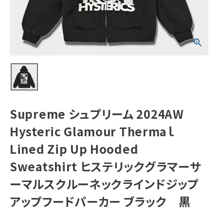
Thermaｌ Lined
Zip Up
Hooded
Sweatshirt ヒス
テリックグラマー
NEW ITEMS
サーマルスクルー
ネックラインドジ
ップアップフード
パーカー ブラッ
CATEGORY
ク 黒
Tシャツ・ロングスリーブ
パーカー・トレーナー
Supreme シュプリーム 2024AW
ジャケット・アウター
Hysteric Glamour Thermaｌ
キャップ・ハット
Lined Zip Up Hooded
ニット帽・ビーニー
Sweatshirt ヒステリックグラマーサ
バックパック・リュック
ーマルスクルーネックラインドジップ
その他バッグ類
アップフードパーカー ブラック 黒
スニーカー・ブーツ