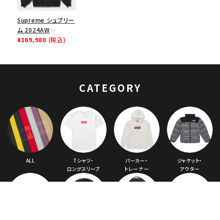
Supreme シュプリー
ム 2024AW
Hysteric Glamour
¥169,980
(税込)
Thermaｌ Lined
Zip Up Hooded
Sweatshirt ヒステ
リックグラマーサーマ
CATEGORY
ルスクルーネックライ
ンドジップアップフー
ドパーカー ブラッ
ク 黒
ALL
Tシャツ・
パーカー・
ジャケット・
ロングスリーブ
トレーナー
アウター