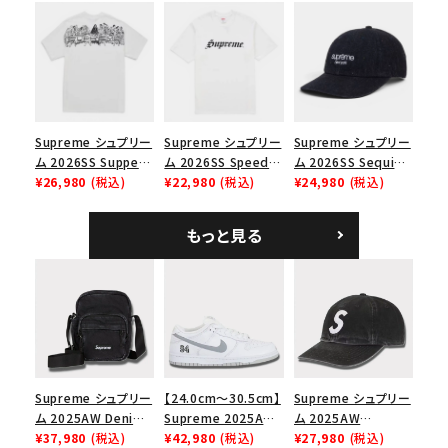
Cap ウォッシュド チ
ブラック
ックスTシャツ ブラッ
ノツイル キャンプキャ
ク
ップ ブラック
Supreme シュプリー
Supreme シュプリー
Supreme シュプリー
ム 2026SS Supper
ム 2026SS Speed
ム 2026SS Sequin
Tee サパーTシャツ
¥26,980
(税込)
Tee スピードTシャツ
¥22,980
(税込)
Denim Classic
¥24,980
(税込)
ホワイト
ホワイト
Logo 6-Panel シ
ークインデニム クラ
もっと見る
シックロゴ 6パネルキ
ャップ ブラック
Supreme シュプリー
【24.0cm～30.5cm】
Supreme シュプリー
ム 2025AW Denim
Supreme 2025AW
ム 2025AW
Shoulder Bag デニ
¥37,980
(税込)
Nike SB Dunk Low
¥42,980
(税込)
Pigment Coated
¥27,980
(税込)