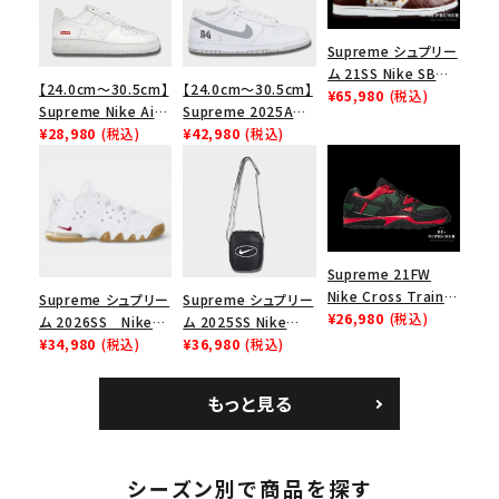
Supreme シュプリー
ム 21SS Nike SB
【24.0cm～30.5cm】
【24.0cm～30.5cm】
Dunk Low ナイキSB
¥65,980
(税込)
Supreme Nike Air
Supreme 2025AW
ダンクロウ スニーカ
Force 1 Low シュプ
¥28,980
(税込)
Nike SB Dunk Low
¥42,980
(税込)
ー ブラウン
リーム ナイキエアフォ
ナイキ SB ダンク ロ
ース１スニーカー シ
ー スニーカー ホワイ
ューズ ホワイト
ト
Supreme 21FW
Nike Cross Trainer
Supreme シュプリー
Supreme シュプリー
Low ナイキクロスト
¥26,980
(税込)
ム 2026SS Nike
ム 2025SS Nike
レイナーロウ シュー
SB Air Max 2 CB 94
¥34,980
(税込)
Leather Shoulder
¥36,980
(税込)
ズ ブラック
Low SP ナイキ SB
Bag ナイキレザーシ
エアマックス2 CB 94
ョルダーバッグ ブラッ
もっと見る
ロー SP ホワイト
ク 黒
シーズン別で商品を探す