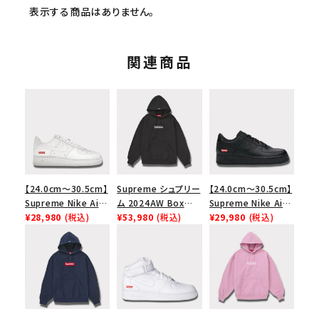
表示する商品はありません。
関連商品
【24.0cm～30.5cm】
Supreme シュプリー
【24.0cm～30.5cm】
Supreme Nike Air
ム 2024AW Box
Supreme Nike Air
Force 1 Low シュプ
¥28,980
(税込)
Logo Hooded
¥53,980
(税込)
Force 1 Low シュプ
¥29,980
(税込)
リーム ナイキエアフォ
Sweatshirt ボック
リーム ナイキエアフォ
ース１スニーカー シ
スロゴフードパーカー
ース１スニーカー シ
キーワードから探す
ューズ ホワイト
ブラック 黒
ューズ ブラック
search
人気ワード
2026SS
2025AW
2025SS
Tシャツ・ロングスリーブ