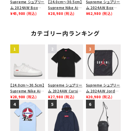
Supreme シュプリー
【24.0cm～30.5cm】
Supreme シュプリー
キャップ・ハット
パーカー・クルーネック
ム 2024AW Box
Supreme Nike Air
ム 2024AW Box
ショルダー・ウエストバッグ
ボックスロゴ
ブラックスウェット
Logo Hooded
¥45,980
(税込)
Force 1 Mid シュプ
¥28,980
(税込)
Logo Hooded
¥62,980
(税込)
カテゴリーから探す
Sweatshirt ボック
リーム ナイキエアフォ
Sweatshirt ボック
スロゴフードパーカー
ース１スニーカー シ
スロゴフードパーカー
ネイビー 紺
ューズ ホワイト 白
ダスティーピンク
カテゴリー内ランキング
コラボレーションブランドから探す
シーズンから探す
並び順
【24.0cm～30.5cm】
Supreme シュプリー
Supreme シュプリー
Supreme Nike Air
ム 2024AW Cursive
ム 2024AW Jordan
価格から探す
Force 1 Low シュプ
¥28,980
(税込)
S/S Top カーシブシ
¥27,980
(税込)
Drawstring Bag ジ
¥20,980
(税込)
円 ～
円
リーム ナイキエアフォ
ョートスリーブトップ
ョーダンドローストリ
ース１スニーカー シ
Tシャツ ブラック 黒
ングバッグ バックパッ
ューズ ホワイト
ク ブラック 黒
在庫のない商品を表示する
絞り込んで検索する