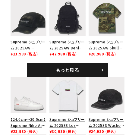
ム ショルダーバッグ
ナイキ SB ダンク ロ
2-Tone S Logo 6-
ブラック
ー スニーカー ホワイ
Panel Cap ピグメン
ト
トコーテッド 2トーン
エスロゴ 6パネルキャ
ップ ブラック
Supreme シュプリー
Supreme シュプリー
Supreme シュプリー
ム 2025AW
ム 2025AW Denim
ム 2025AW Skull
Overdyed Camp
¥23,980
(税込)
Backpack デニム バ
¥47,980
(税込)
Tee スカル Tシャ
¥20,980
(税込)
Cap オーバーダイド
ックパック ブラック
ツ ウッドランドカモ
キャンプキャップ ブ
もっと見る
ラック
【24.0cm～30.5cm】
Supreme シュプリー
Supreme シュプリー
Supreme Nike Air
ム 2025SS Los
ム 2025SS Washed
Force 1 Low シュプ
¥28,980
(税込)
Angeles Fire Relief
¥30,980
(税込)
Chino Twill Camp
¥24,980
(税込)