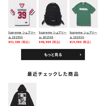
リーム ナイキエアフォ
Box Logo Tee ファ
Cap ウォッシュチノツ
ース１スニーカー シ
イヤーリリーフボック
イルキャンプキャップ
ューズ ホワイト
スロゴTシャツ ホワ
ブラック 黒
イト 白
Supreme シュプリー
Supreme シュプリー
Supreme シュプリー
ム 2025SS
ム 2025SS
ム 2025SS
Bandana Football
¥52,980
(税込)
Backpack バックパッ
¥48,980
(税込)
Homerun Tee ホー
¥19,980
(税込)
Jersey バンダナ フッ
ク ブラック 黒
ムランTシャツ ライト
トボール ジャージ ホ
パイン
もっと見る
ワイト
最近チェックした商品