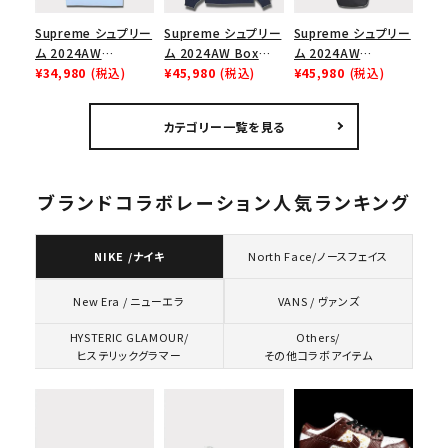
Supreme シュプリー
Supreme シュプリー
Supreme シュプリー
ム 2024AW
ム 2024AW Box
ム 2024AW
Hysteric Glamour
¥34,980
(税込)
Logo Hooded
¥45,980
(税込)
Leather Shoulder
¥45,980
(税込)
Pin Up Tee ヒステリ
Sweatshirt ボック
Bag レザーショルダ
ックグラマーピンアッ
スロゴフードパーカー
ーバッグ ブラック 黒
カテゴリー一覧を見る
プTシャツ パウダーブ
ネイビー 紺
ルー
ブランドコラボレーション人気ランキング
NIKE /ナイキ
North Face/ノースフェイス
VANS / ヴァンズ
New Era / ニューエラ
HYSTERIC GLAMOUR/
Others/
ヒステリックグラマー
その他コラボアイテム