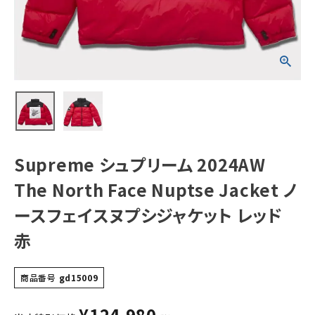
Jacket ノースフ
ェイスヌプシジャ
ケット レッド 赤
NEW ITEMS
CATEGORY
Tシャツ・ロングスリーブ
パーカー・トレーナー
Supreme シュプリーム 2024AW
ジャケット・アウター
The North Face Nuptse Jacket ノ
キャップ・ハット
ースフェイスヌプシジャケット レッド
ニット帽・ビーニー
赤
バックパック・リュック
その他バッグ類
商品番号
gd15009
スニーカー・ブーツ
¥
124,980