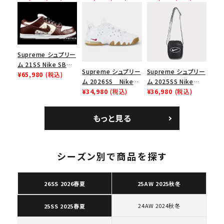
リーム ナイキエアフォ
イキエアフォース１ス
ナイキ SB ダンク ロ
ース１スニーカー シ
ニーカー シューズ ブ
ー スニーカー ホワイ
ューズ ホワイト
ラック
ト
Supreme シュプリー
ム 21SS Nike SB
Supreme シュプリー
Supreme シュプリー
Dunk Low ナイキSB
¥65,980
(税込)
ム 2026SS Nike
ム 2025SS Nike
ダンクロウ スニーカ
SB Air Max 2 CB 94
¥34,980
(税込)
Leather Shoulder
¥36,980
(税込)
ー ブラウン
Low SP ナイキ SB
Bag ナイキレザーシ
エアマックス2 CB 94
ョルダーバッグ ブラッ
もっと見る
ロー SP ホワイト
ク 黒
キーワードから探す
search
シーズン別で商品を探す
人気ワード
2026SS
2025AW
2025SS
Tシャツ・ロングスリーブ
キャップ・ハット
パーカー・クルーネック
26SS 2026春夏
25AW 2025秋冬
ショルダー・ウエストバッグ
ボックスロゴ
ブラックスウェット
カテゴリーから探す
24AW 2024秋冬
25SS 2025春夏