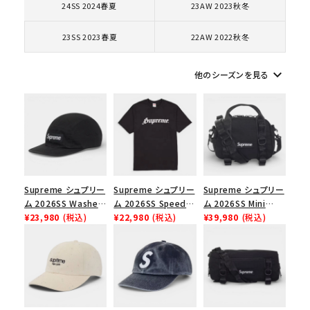
24SS 2024春夏
23AW 2023秋冬
コラボレーションブランドから探す
23SS 2023春夏
22AW 2022秋冬
シーズンから探す
keyboard_arrow_down
他のシーズンを見る
並び順
価格から探す
円 ～
円
Supreme シュプリー
Supreme シュプリー
Supreme シュプリー
在庫のない商品を表示する
ム 2026SS Washed
ム 2026SS Speed
ム 2026SS Mini
Chino Twill Camp
¥23,980
(税込)
Tee スピードTシャツ
¥22,980
(税込)
Duffle Bag ミニダッ
¥39,980
(税込)
Cap ウォッシュド チ
ブラック
フルバッグ ブラック
絞り込んで検索する
ノツイル キャンプキャ
ップ ブラック