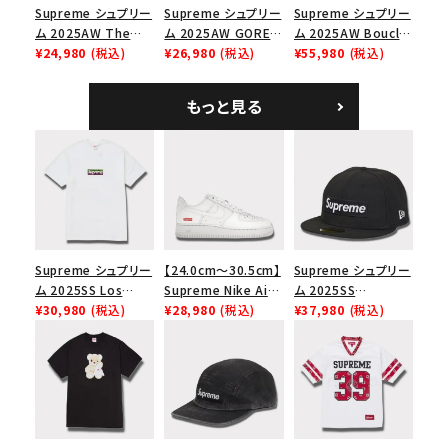
Supreme シュプリー
Supreme シュプリー
Supreme シュプリー
ム 2025AW The
ム 2025AW GORE-
ム 2025AW Boucle
Exorcist Mother
¥24,980
(税込)
TEX Zip Pocket
¥26,980
(税込)
Baseball Jersey ブ
¥55,980
(税込)
L/S Tee エクソシス
Camp Cap ゴアテッ
ークレ ベースボール
ト マザー ロングスリ
クス ジップ ポケット
ジャージ ブラック
もっと見る
ーブTシャツ ホワイ
キャンプ キャップ リ
ト
アルツリーAPカモ
Supreme シュプリー
【24.0cm～30.5cm】
Supreme シュプリー
ム 2025SS Los
Supreme Nike Air
ム 2025SS
Angeles Fire Relief
¥30,980
(税込)
Force 1 Low シュプ
¥28,980
(税込)
Championship Box
¥37,980
(税込)
Box Logo Tee ファ
リーム ナイキエアフォ
Logo New Era Cap
イヤーリリーフボック
ース１スニーカー シ
チャンピオンシップボ
スロゴTシャツ ホワ
ューズ ホワイト
ックスロゴニューエラ
イト 白
キャップ ブラック 黒