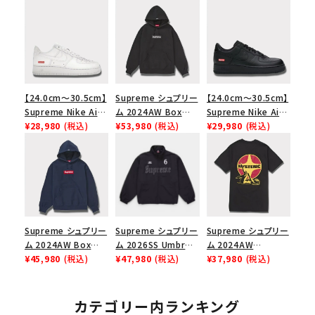
【24.0cm～30.5cm】
Supreme シュプリー
【24.0cm～30.5cm】
Supreme Nike Air
ム 2024AW Box
Supreme Nike Air
Force 1 Low シュプ
¥28,980
(税込)
Logo Hooded
¥53,980
(税込)
Force 1 Low シュプ
¥29,980
(税込)
リーム ナイキエアフォ
Sweatshirt ボック
リーム ナイキエアフォ
ース１スニーカー シ
スロゴフードパーカー
ース１スニーカー シ
ューズ ホワイト
ブラック 黒
ューズ ブラック
Supreme シュプリー
Supreme シュプリー
Supreme シュプリー
ム 2024AW Box
ム 2026SS Umbro
ム 2024AW
Logo Hooded
¥45,980
(税込)
Rhinestone Track
¥47,980
(税込)
Hysteric Glamour
¥37,980
(税込)
Sweatshirt ボック
Jacket アンブロ ラ
Pin Up Tee ヒステリ
スロゴフードパーカー
インストーン トラック
ックグラマーピンアッ
ネイビー 紺
ジャケット ブラック
プTシャツ ブラック
カテゴリー内ランキング
黒