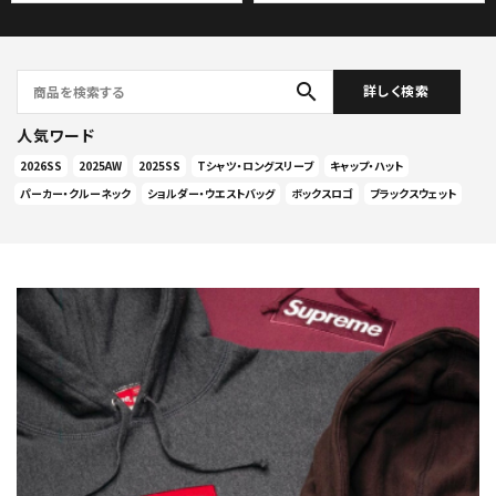
search
詳しく検索
人気ワード
2026SS
2025AW
2025SS
Tシャツ・ロングスリーブ
キャップ・ハット
パーカー・クルーネック
ショルダー・ウエストバッグ
ボックスロゴ
ブラックスウェット