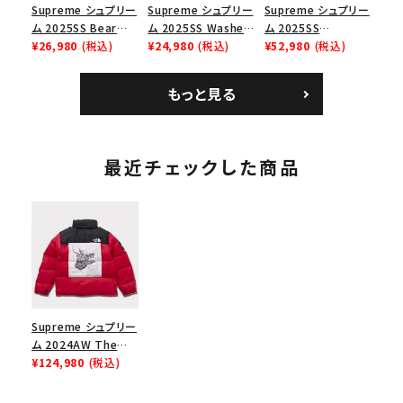
Supreme シュプリー
Supreme シュプリー
Supreme シュプリー
ム 2025SS Bear
ム 2025SS Washed
ム 2025SS
Tee ベア Tシャツ ブ
¥26,980
(税込)
Chino Twill Camp
¥24,980
(税込)
Bandana Football
¥52,980
(税込)
ラック 黒
Cap ウォッシュチノツ
Jersey バンダナ フッ
イルキャンプキャップ
トボール ジャージ ホ
もっと見る
ブラック 黒
ワイト
最近チェックした商品
Supreme シュプリー
ム 2024AW The
North Face Nuptse
¥124,980
(税込)
Jacket ノースフェイ
スヌプシジャケット レ