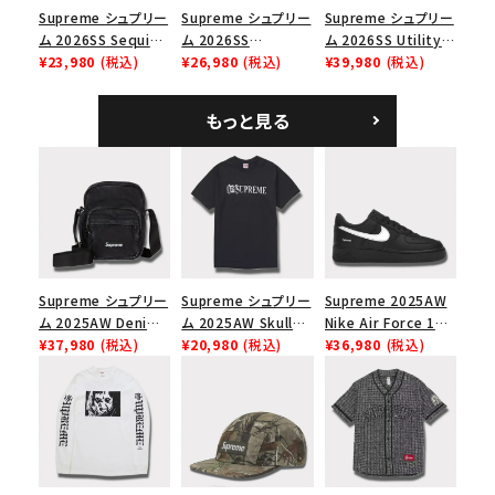
Supreme シュプリー
Supreme シュプリー
Supreme シュプリー
ム 2026SS Sequin
ム 2026SS
ム 2026SS Utility
Denim Classic
¥23,980
(税込)
Pigment Coated S
¥26,980
(税込)
Bag ユーティリティ
¥39,980
(税込)
Logo 6-Panel シ
Logo 6-Panel ピグ
バッグ ブラック
ークインデニム クラ
メントコーテッド Sロ
もっと見る
シックロゴ 6パネルキ
ゴ 6パネル ネイビー
ャップ ナチュラル
Supreme シュプリー
Supreme シュプリー
Supreme 2025AW
ム 2025AW Denim
ム 2025AW Skull
Nike Air Force 1
Shoulder Bag デニ
¥37,980
(税込)
Tee スカル Tシャツ
¥20,980
(税込)
Low シュプリーム ナ
¥36,980
(税込)
ム ショルダーバッグ
ブラック
イキエアフォース１ス
ブラック
ニーカー シューズ ブ
ラック