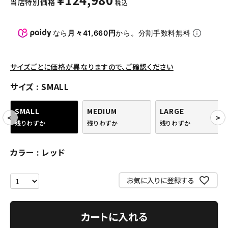
当店特別価格
税込
パンツ・ショーツ
アクセサリー
なら
月々41,660円
から。分割手数料無料
COLLABORATION BRAND
サイズごとに価格が異なりますので、ご確認ください
SEASON
サイズ
SMALL
CONTENTS
SMALL
MEDIUM
LARGE
残りわずか
残りわずか
残りわずか
ACCOUNT MENU
ようこそ ゲスト 様
カラー
レッド
meeting_room
person
ログイン
会員登録
お気に入りに登録する
Follow us
カートに入れる