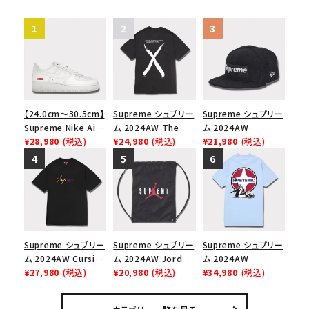
【24.0cm～30.5cm】
Supreme シュプリー
Supreme シュプリー
Supreme Nike Air
ム 2024AW The
ム 2024AW
Force 1 Low シュプ
¥28,980
(税込)
North Face S/S
¥24,980
(税込)
Brushed Wool Box
¥21,980
(税込)
リーム ナイキエアフォ
Top Tee ノースフェ
Logo New Era Cap
ース１スニーカー シ
イスショートスリーブ
ブラッシュウールボッ
ューズ ホワイト
トップTシャツ ブラッ
クスロゴニューエラキ
ク 黒
ャップ ブラック 黒
Supreme シュプリー
Supreme シュプリー
Supreme シュプリー
ム 2024AW Cursive
ム 2024AW Jordan
ム 2024AW
S/S Top カーシブシ
¥27,980
(税込)
Drawstring Bag ジ
¥20,980
(税込)
Hysteric Glamour
¥34,980
(税込)
ョートスリーブトップ
ョーダンドローストリ
Pin Up Tee ヒステリ
Tシャツ ブラック 黒
ングバッグ バックパッ
ックグラマーピンアッ