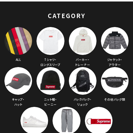
ッド 赤
CATEGORY
ALL
Tシャツ・
パーカー・
ジャケット・
ロングスリーブ
トレーナー
アウター
キャップ・
ニット帽・
バックパック・
その他バッグ類
ハット
ビーニー
リュック