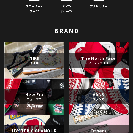
スニーカー・
パンツ・
アクセサリー
ブーツ
ショーツ
BRAND
NIKE
The North Face
ナイキ
ノースフェイス
New Era
VANS
ニューエラ
ヴァンズ
HYSTERIC GLAMOUR
Others