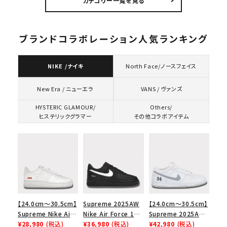
カテゴリー一覧を見る
ク ブラック 黒
プTシャツ パウダーブ
ルー
ブランドコラボレーション人気ランキング
NIKE /ナイキ
North Face/ノースフェイス
VANS / ヴァンズ
New Era / ニューエラ
HYSTERIC GLAMOUR/
Others/
ヒステリックグラマー
その他コラボアイテム
【24.0cm～30.5cm】
Supreme 2025AW
【24.0cm～30.5cm】
Supreme Nike Air
Nike Air Force 1
Supreme 2025AW
Force 1 Low シュプ
¥28,980
(税込)
Low シュプリーム ナ
¥36,980
(税込)
Nike SB Dunk Low
¥42,980
(税込)