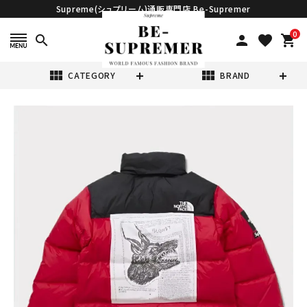
Supreme(シュプリーム)通販専門店 Be-Supremer
0
search
person
favorite
shopping_cart
view_module
view_module
CATEGORY
BRAND
search
Supreme シュプ
リーム 2024AW
The North
¥124,980
Face Nuptse
(税込)