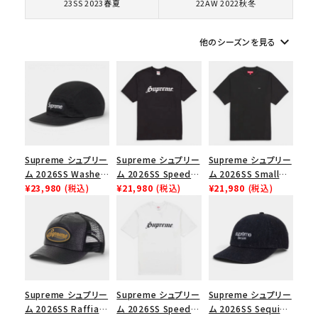
23SS 2023春夏
22AW 2022秋冬
シーズンから探す
keyboard_arrow_down
他のシーズンを見る
並び順
価格から探す
円 ～
円
Supreme シュプリー
Supreme シュプリー
Supreme シュプリー
ム 2026SS Washed
ム 2026SS Speed
ム 2026SS Small
Chino Twill Camp
¥23,980
(税込)
Tee スピードTシャツ
¥21,980
(税込)
Box Tee スモールボ
¥21,980
(税込)
在庫のない商品を表示する
Cap ウォッシュド チ
ブラック
ックスTシャツ ブラッ
ノツイル キャンプキャ
ク
絞り込んで検索する
ップ ブラック
Supreme シュプリー
Supreme シュプリー
Supreme シュプリー
ム 2026SS Raffia
ム 2026SS Speed
ム 2026SS Sequin