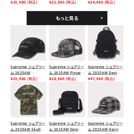
Mesh Back 5-Panel
¥25,980
(税込)
Tee スピードTシャツ
¥22,980
(税込)
Denim Classic
¥24,980
(税込)
ラフィアメッシュバック
ホワイト
Logo 6-Panel シ
5パネルキャップ ブラ
ークインデニム クラ
もっと見る
ック
シックロゴ 6パネルキ
ャップ ブラック
Supreme シュプリー
Supreme シュプリー
Supreme シュプリー
ム 2025AW
ム 2025AW Pinup
ム 2025AW Denim
Overdyed Camp
¥23,980
(税込)
Mesh Back 5-Panel
¥18,980
(税込)
Backpack デニム バ
¥47,980
(税込)
Cap オーバーダイド
Capピンアップ メッシ
ックパック ブラック
キャンプキャップ ブ
ュバック 5パネルキャ
ラック
ップ トゥルーティン
バーHTC フォールカ
モ
Supreme シュプリー
Supreme シュプリー
Supreme シュプリー
ム 2025AW Skull
ム 2025AW Denim
ム 2025AW Harris