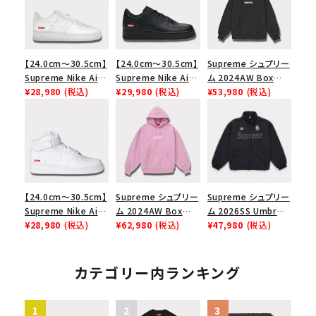
【24.0cm～30.5cm】
【24.0cm～30.5cm】
Supreme シュプリー
Supreme Nike Air
Supreme Nike Air
ム 2024AW Box
Force 1 Low シュプ
¥28,980
(税込)
Force 1 Low シュプ
¥29,980
(税込)
Logo Hooded
¥53,980
(税込)
リーム ナイキエアフォ
リーム ナイキエアフォ
Sweatshirt ボック
ース１スニーカー シ
ース１スニーカー シ
スロゴフードパーカー
ューズ ホワイト
ューズ ブラック
ブラック 黒
【24.0cm～30.5cm】
Supreme シュプリー
Supreme シュプリー
Supreme Nike Air
ム 2024AW Box
ム 2026SS Umbro
Force 1 Mid シュプ
¥28,980
(税込)
Logo Hooded
¥62,980
(税込)
Rhinestone Track
¥47,980
(税込)
リーム ナイキエアフォ
Sweatshirt ボック
Jacket アンブロ ラ
ース１スニーカー シ
スロゴフードパーカー
インストーン トラック
ューズ ホワイト 白
ダスティーピンク
ジャケット ブラック
カテゴリー内ランキング