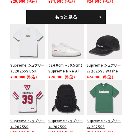
Tee スカル Tシャ
¥20,980
(税込)
Shoulder Bag デニ
¥37,980
(税込)
Tweed Camp Cap
¥24,980
(税込)
ツ ウッドランドカモ
ム ショルダーバッグ
ハリスツイード キャ
ブラック
ンプキャップ ブラック
もっと見る
Supreme シュプリー
【24.0cm～30.5cm】
Supreme シュプリー
ム 2025SS Los
Supreme Nike Air
ム 2025SS Washed
Angeles Fire Relief
¥30,980
(税込)
Force 1 Low シュプ
¥28,980
(税込)
Chino Twill Camp
¥24,980
(税込)
Box Logo Tee ファ
リーム ナイキエアフォ
Cap ウォッシュチノツ
イヤーリリーフボック
ース１スニーカー シ
イルキャンプキャップ
スロゴTシャツ ホワ
ューズ ホワイト
ブラック 黒
イト 白
Supreme シュプリー
Supreme シュプリー
Supreme シュプリー
ム 2025SS
ム 2025SS
ム 2025SS