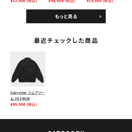
Bandana Football
¥52,980
(税込)
Backpack バックパッ
¥48,980
(税込)
Homerun Tee ホー
¥19,980
(税込)
Jersey バンダナ フッ
ク ブラック 黒
ムランTシャツ ライト
トボール ジャージ ホ
パイン
もっと見る
ワイト
最近チェックした商品
Supreme シュプリー
ム 2024AW
Leather Collar
¥99,980
(税込)
Utility Jacket レ
ザーカラーユーティリ
ティジャケット ブラッ
ク 黒