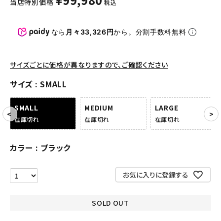
当店特別価格
税込
パンツ・ショーツ
アクセサリー
なら
月々33,326円
から。分割手数料無料
COLLABORATION BRAND
サイズごとに価格が異なりますので、ご確認ください
SEASON
サイズ
SMALL
CONTENTS
SMALL
MEDIUM
LARGE
在庫切れ
在庫切れ
在庫切れ
ACCOUNT MENU
ようこそ ゲスト 様
カラー
ブラック
meeting_room
person
ログイン
会員登録
お気に入りに登録する
Follow us
SOLD OUT