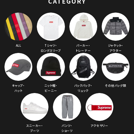
CATEGORY
ALL
Tシャツ・
パーカー・
ジャケット・
ロングスリーブ
トレーナー
アウター
キャップ・
ニット帽・
バックパック・
その他バッグ類
ハット
ビーニー
リュック
スニーカー・
パンツ・
アクセサリー
ブーツ
ショーツ