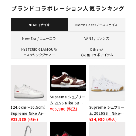
ブランドコラボレーション人気ランキング
NIKE /ナイキ
North Face/ノースフェイス
VANS / ヴァンズ
New Era / ニューエラ
HYSTERIC GLAMOUR/
Others/
ヒステリックグラマー
その他コラボアイテム
Supreme シュプリー
ム 21SS Nike SB
【24.0cm～30.5cm】
Supreme シュプリー
Dunk Low ナイキSB
¥65,980
(税込)
Supreme Nike Air
ム 2026SS Nike
ダンクロウ スニーカ
Force 1 Low シュプ
¥28,980
(税込)
SB Air Max 2 CB 94
¥34,980
(税込)
ー ブラウン
リーム ナイキエアフォ
Low SP ナイキ SB
ース１スニーカー シ
エアマックス2 CB 94