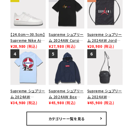
【24.0cm～30.5cm】
Supreme シュプリー
Supreme シュプリー
Supreme Nike Air
ム 2024AW Cursive
ム 2024AW Jordan
Force 1 Low シュプ
¥28,980
(税込)
S/S Top カーシブシ
¥27,980
(税込)
Drawstring Bag ジ
¥20,980
(税込)
リーム ナイキエアフォ
ョートスリーブトップ
ョーダンドローストリ
ース１スニーカー シ
Tシャツ ブラック 黒
ングバッグ バックパッ
ューズ ホワイト
ク ブラック 黒
Supreme シュプリー
Supreme シュプリー
Supreme シュプリー
ム 2024AW
ム 2024AW Box
ム 2024AW
Hysteric Glamour
¥34,980
(税込)
Logo Hooded
¥45,980
(税込)
Leather Shoulder
¥45,980
(税込)
Pin Up Tee ヒステリ
Sweatshirt ボック
Bag レザーショルダ
ックグラマーピンアッ
スロゴフードパーカー
ーバッグ ブラック 黒
カテゴリー一覧を見る
プTシャツ パウダーブ
ネイビー 紺
ルー