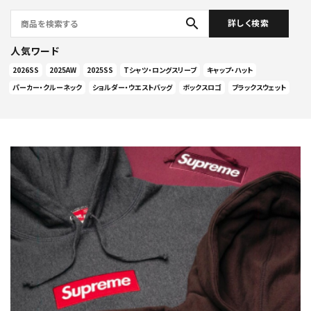
search
詳しく検索
人気ワード
2026SS
2025AW
2025SS
Tシャツ・ロングスリーブ
キャップ・ハット
パーカー・クルーネック
ショルダー・ウエストバッグ
ボックスロゴ
ブラックスウェット