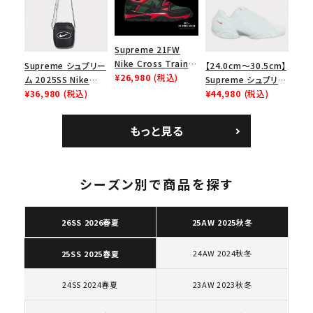
ューズ ホワイト
ロー SP ホワイト
Supreme 21FW
Nike Cross Trainer
Supreme シュプリー
【24.0cm～30.5cm】
Low ナイキクロスト
¥26,980
(税込)
ム 2025SS Nike
Supreme シュプリー
レイナーロウ シュー
Leather Shoulder
¥36,980
(税込)
ム 2023AW Nike
¥44,980
(税込)
ズ ブラック
Bag ナイキレザーシ
Courtposite ナイキ
ョルダーバッグ ブラッ
コートポジット スニー
もっと見る
ク 黒
カー ホワイト 白
キーワードから探す
シーズン別で商品を探す
search
人気ワード
2026SS
2025AW
2025SS
Tシャツ・ロングスリーブ
26SS 2026春夏
25AW 2025秋冬
キャップ・ハット
パーカー・クルーネック
ショルダー・ウエストバッグ
ボックスロゴ
ブラックスウェット
24AW 2024秋冬
25SS 2025春夏
カテゴリーから探す
24SS 2024春夏
23AW 2023秋冬
コラボレーションブランドから探す