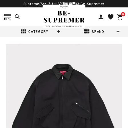
Supreme(シュプリーム)通販専門店 Be-Supremer
0
search
person
favorite
shopping_cart
view_module
view_module
CATEGORY
BRAND
search
Supreme シュプ
リーム 2024AW
Leather Collar
¥99,980
(税込)
Utility