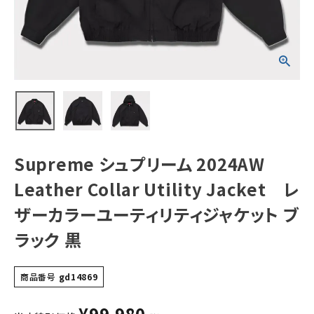
Jacket レザー
カラーユーティリ
ティジャケット ブ
ラック 黒
NEW ITEMS
CATEGORY
Tシャツ・ロングスリーブ
パーカー・トレーナー
ジャケット・アウター
Supreme シュプリーム 2024AW
キャップ・ハット
Leather Collar Utility Jacket レ
ニット帽・ビーニー
ザーカラーユーティリティジャケット ブ
ラック 黒
バックパック・リュック
その他バッグ類
商品番号
gd14869
スニーカー・ブーツ
¥
99,980