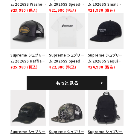
並び順
ム 2026SS Washed
ム 2026SS Speed
ム 2026SS Small
Chino Twill Camp
¥23,980
(税込)
Tee スピードTシャツ
¥21,980
(税込)
Box Tee スモールボ
¥21,980
(税込)
Cap ウォッシュド チ
ブラック
ックスTシャツ ブラッ
価格から探す
ノツイル キャンプキャ
ク
ップ ブラック
円 ～
円
在庫のない商品を表示する
Supreme シュプリー
Supreme シュプリー
Supreme シュプリー
絞り込んで検索する
ム 2026SS Raffia
ム 2026SS Speed
ム 2026SS Sequin
Mesh Back 5-Panel
¥25,980
(税込)
Tee スピードTシャツ
¥22,980
(税込)
Denim Classic
¥24,980
(税込)
ラフィアメッシュバック
ホワイト
Logo 6-Panel シ
5パネルキャップ ブラ
ークインデニム クラ
もっと見る
ック
シックロゴ 6パネルキ
ャップ ブラック
Supreme シュプリー
Supreme シュプリー
Supreme シュプリー