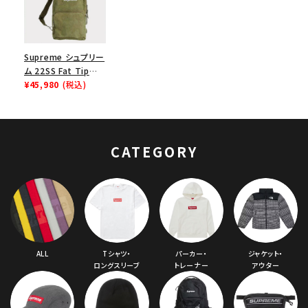
Supreme シュプリー
ム 22SS Fat Tip
Jacquard Denim
¥45,980
(税込)
Sling Bag ファットチ
ップジャガードデニム
スリングバッグ オリー
ブ
CATEGORY
ALL
Tシャツ・
パーカー・
ジャケット・
ロングスリーブ
トレーナー
アウター