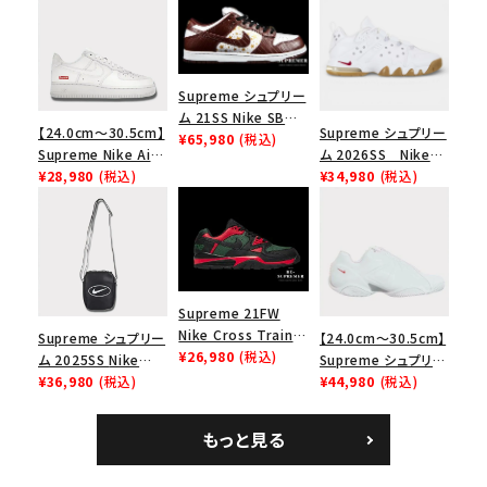
Supreme シュプリー
ム 21SS Nike SB
【24.0cm～30.5cm】
Supreme シュプリー
Dunk Low ナイキSB
¥65,980
(税込)
Supreme Nike Air
ム 2026SS Nike
ダンクロウ スニーカ
Force 1 Low シュプ
¥28,980
(税込)
SB Air Max 2 CB 94
¥34,980
(税込)
ー ブラウン
リーム ナイキエアフォ
Low SP ナイキ SB
ース１スニーカー シ
エアマックス2 CB 94
ューズ ホワイト
ロー SP ホワイト
Supreme 21FW
Nike Cross Trainer
Supreme シュプリー
【24.0cm～30.5cm】
Low ナイキクロスト
¥26,980
(税込)
ム 2025SS Nike
Supreme シュプリー
レイナーロウ シュー
Leather Shoulder
¥36,980
(税込)
ム 2023AW Nike
¥44,980
(税込)
ズ ブラック
Bag ナイキレザーシ
Courtposite ナイキ
ョルダーバッグ ブラッ
コートポジット スニー
もっと見る
ク 黒
カー ホワイト 白