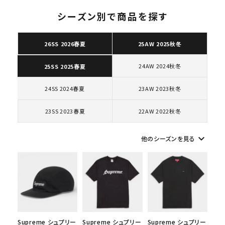
シーズン別で商品を探す
26SS 2026春夏
25AW 2025秋冬
キーワードから探す
24AW 2024秋冬
25SS 2025春夏
search
24SS 2024春夏
23AW 2023秋冬
人気ワード
2026SS
2025AW
2025SS
Tシャツ・ロングスリーブ
キャップ・ハット
パーカー・クルーネック
23SS 2023春夏
22AW 2022秋冬
ショルダー・ウエストバッグ
ボックスロゴ
ブラックスウェット
カテゴリーから探す
keyboard_arrow_down
他のシーズンを見る
コラボレーションブランドから探す
シーズンから探す
Supreme シュプリー
Supreme シュプリー
Supreme シュプリー