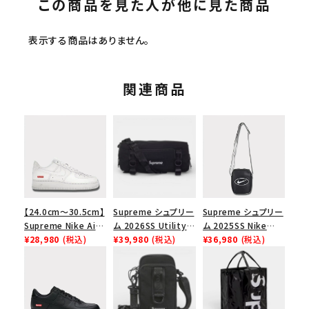
この商品を見た人が他に見た商品
表示する商品はありません。
関連商品
【24.0cm～30.5cm】
Supreme シュプリー
Supreme シュプリー
Supreme Nike Air
ム 2026SS Utility
ム 2025SS Nike
Force 1 Low シュプ
¥28,980
(税込)
Bag ユーティリティ
¥39,980
(税込)
Leather Shoulder
¥36,980
(税込)
リーム ナイキエアフォ
バッグ ブラック
Bag ナイキレザーシ
ース１スニーカー シ
ョルダーバッグ ブラッ
ューズ ホワイト
ク 黒