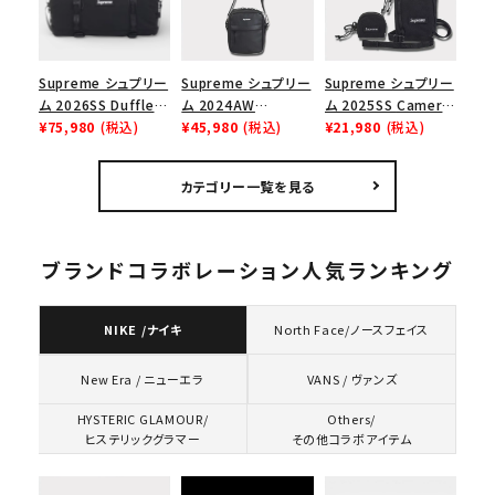
ー
Supreme シュプリー
Supreme シュプリー
Supreme シュプリー
ム 2026SS Duffle
ム 2024AW
ム 2025SS Camera
Bag ダッフルバッグ
¥75,980
(税込)
Leather Shoulder
¥45,980
(税込)
Bag + Mini Pouch
¥21,980
(税込)
ブラック
Bag レザーショルダ
カメラバッグ ミニポー
ーバッグ ブラック 黒
チ ブラック 黒
カテゴリー一覧を見る
ブランドコラボレーション人気ランキング
NIKE /ナイキ
North Face/ノースフェイス
VANS / ヴァンズ
New Era / ニューエラ
HYSTERIC GLAMOUR/
Others/
ヒステリックグラマー
その他コラボアイテム