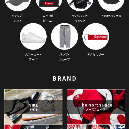
キャップ・
ニット帽・
バックパック・
その他バッグ類
ハット
ビーニー
リュック
スニーカー・
パンツ・
アクセサリー
ブーツ
ショーツ
BRAND
NIKE
The North Face
ナイキ
ノースフェイス