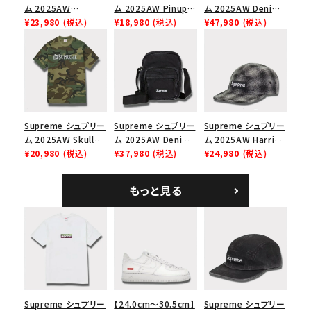
ム 2025AW
ム 2025AW Pinup
ム 2025AW Denim
Overdyed Camp
¥23,980
(税込)
Mesh Back 5-Panel
¥18,980
(税込)
Backpack デニム バ
¥47,980
(税込)
Cap オーバーダイド
Capピンアップ メッシ
ックパック ブラック
キャンプキャップ ブ
ュバック 5パネルキャ
ラック
ップ トゥルーティン
バーHTC フォールカ
モ
Supreme シュプリー
Supreme シュプリー
Supreme シュプリー
ム 2025AW Skull
ム 2025AW Denim
ム 2025AW Harris
Tee スカル Tシャ
¥20,980
(税込)
Shoulder Bag デニ
¥37,980
(税込)
Tweed Camp Cap
¥24,980
(税込)
ツ ウッドランドカモ
ム ショルダーバッグ
ハリスツイード キャ
ブラック
ンプキャップ ブラック
もっと見る
Supreme シュプリー
【24.0cm～30.5cm】
Supreme シュプリー