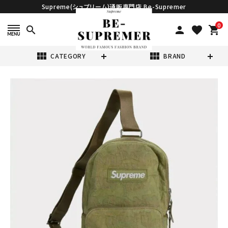
Supreme(シュプリーム)通販専門店 Be-Supremer
0
search
person
favorite
shopping_cart
view_module
view_module
CATEGORY
BRAND
search
Supreme シュプ
リーム 22SS Fat
Tip Jacquard
¥45,980
(税込)
Denim Sling