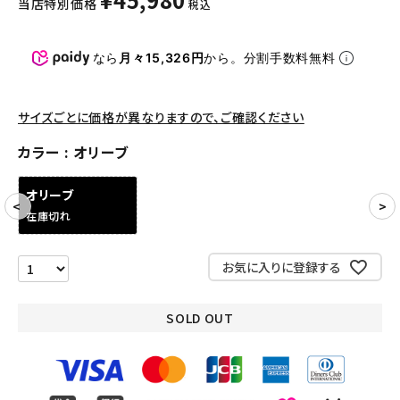
当店特別価格
税込
パンツ・ショーツ
アクセサリー
なら
月々15,326円
から。分割手数料無料
COLLABORATION BRAND
サイズごとに価格が異なりますので、ご確認ください
SEASON
カラー
オリーブ
CONTENTS
オリーブ
在庫切れ
ACCOUNT MENU
ようこそ ゲスト 様
お気に入りに登録する
meeting_room
person
ログイン
会員登録
SOLD OUT
Follow us