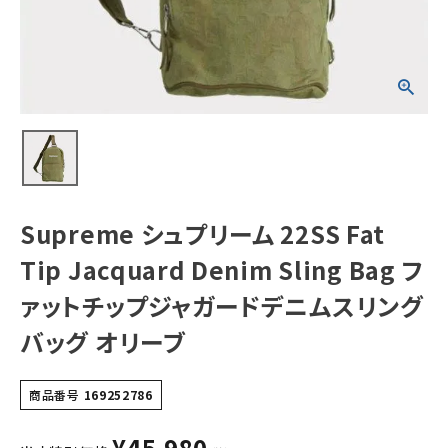
Bag ファットチッ
プジャガードデニ
ムスリングバッグ
オリーブ
NEW ITEMS
CATEGORY
Tシャツ・ロングスリーブ
パーカー・トレーナー
ジャケット・アウター
Supreme シュプリーム 22SS Fat
キャップ・ハット
Tip Jacquard Denim Sling Bag フ
ニット帽・ビーニー
ァットチップジャガードデニムスリング
バッグ オリーブ
バックパック・リュック
その他バッグ類
商品番号
169252786
スニーカー・ブーツ
¥
45,980