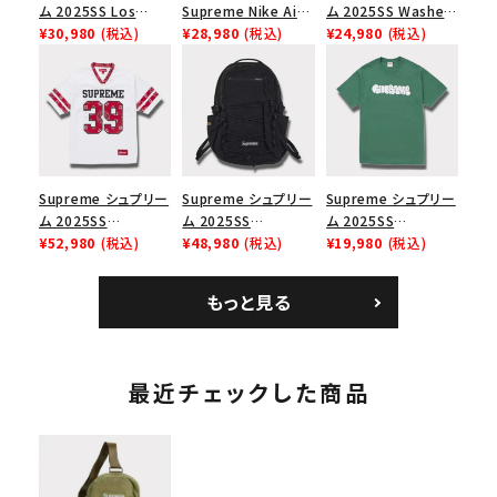
ム 2025SS Los
Supreme Nike Air
ム 2025SS Washed
Angeles Fire Relief
¥30,980
(税込)
Force 1 Low シュプ
¥28,980
(税込)
Chino Twill Camp
¥24,980
(税込)
Box Logo Tee ファ
リーム ナイキエアフォ
Cap ウォッシュチノツ
イヤーリリーフボック
ース１スニーカー シ
イルキャンプキャップ
スロゴTシャツ ホワ
ューズ ホワイト
ブラック 黒
イト 白
Supreme シュプリー
Supreme シュプリー
Supreme シュプリー
ム 2025SS
ム 2025SS
ム 2025SS
Bandana Football
¥52,980
(税込)
Backpack バックパッ
¥48,980
(税込)
Homerun Tee ホー
¥19,980
(税込)
Jersey バンダナ フッ
ク ブラック 黒
ムランTシャツ ライト
トボール ジャージ ホ
パイン
もっと見る
ワイト
最近チェックした商品