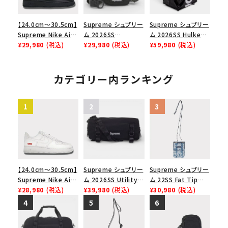
【24.0cm～30.5cm】
Supreme シュプリー
Supreme シュプリー
Supreme Nike Air
ム 2026SS
ム 2026SS Hulken
Force 1 Low シュプ
¥29,980
(税込)
Shoulder Bag ショ
¥29,980
(税込)
Rolling Tote
¥59,980
(税込)
リーム ナイキエアフォ
ルダーバッグ ブラック
Bag ハルケン ロー
ース１スニーカー シ
リングトートバッグ
ューズ ブラック
ブラック
カテゴリー内ランキング
【24.0cm～30.5cm】
Supreme シュプリー
Supreme シュプリー
Supreme Nike Air
ム 2026SS Utility
ム 22SS Fat Tip
Force 1 Low シュプ
¥28,980
(税込)
Bag ユーティリティ
¥39,980
(税込)
Jacquard Denim
¥30,980
(税込)
リーム ナイキエアフォ
バッグ ブラック
Neck Pouch ファット
ース１スニーカー シ
チップジャガードデニ
ューズ ホワイト
ムネックポーチ ブル