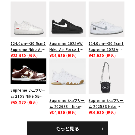
【24.0cm～30.5cm】
Supreme 2025AW
【24.0cm～30.5cm】
Supreme Nike Air
Nike Air Force 1
Supreme 2025AW
Force 1 Low シュプ
¥28,980
(税込)
Low シュプリーム ナ
¥36,980
(税込)
Nike SB Dunk Low
¥42,980
(税込)
リーム ナイキエアフォ
イキエアフォース１ス
ナイキ SB ダンク ロ
ース１スニーカー シ
ニーカー シューズ ブ
ー スニーカー ホワイ
ューズ ホワイト
ラック
ト
Supreme シュプリー
ム 21SS Nike SB
Supreme シュプリー
Supreme シュプリー
Dunk Low ナイキSB
¥65,980
(税込)
ム 2026SS Nike
ム 2025SS Nike
ダンクロウ スニーカ
SB Air Max 2 CB 94
¥34,980
(税込)
Leather Shoulder
¥36,980
(税込)
ー ブラウン
Low SP ナイキ SB
Bag ナイキレザーシ
エアマックス2 CB 94
ョルダーバッグ ブラッ
もっと見る
ロー SP ホワイト
ク 黒