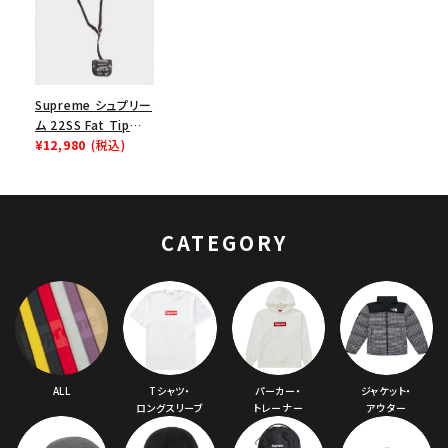
Supreme シュプリー
ム 22SS Fat Tip
Jacquard Denim
¥12,980
(税込)
Airpod Case ファッ
トチップジャガードデ
ニムエアポッドケース
ブラック
CATEGORY
ALL
Tシャツ・
パーカー・
ジャケット・
ロングスリーブ
トレーナー
アウター