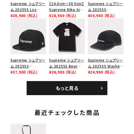
Supreme シュプリー
【24.0cm～30.5cm】
Supreme シュプリー
ム 2025SS Los
Supreme Nike Air
ム 2025SS
Angeles Fire Relief
¥30,980
(税込)
Force 1 Low シュプ
¥28,980
(税込)
SpongeBob
¥30,980
(税込)
Box Logo Tee ファ
リーム ナイキエアフォ
Castelli Racing L/S
イヤーリリーフボック
ース１スニーカー シ
Tee スポンジボブカ
スロゴTシャツ ホワ
ューズ ホワイト
ステリレーシングロン
イト 白
グスリーブTシャツ
ホワイト 白
Supreme シュプリー
Supreme シュプリー
Supreme シュプリー
ム 2025SS
ム 2025SS Bear
ム 2025SS Washed
Championship Box
¥37,980
(税込)
Tee ベア Tシャツ ブ
¥26,980
(税込)
Chino Twill Camp
¥24,980
(税込)
Logo New Era Cap
ラック 黒
Cap ウォッシュチノツ
チャンピオンシップボ
イルキャンプキャップ
もっと見る
ックスロゴニューエラ
ブラック 黒
キャップ ブラック 黒
最近チェックした商品