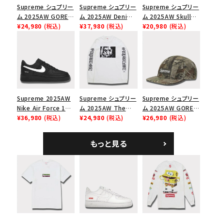
Supreme シュプリー
Supreme シュプリー
Supreme シュプリー
ム 2025AW GORE-
ム 2025AW Denim
ム 2025AW Skull
TEX Zip Pocket
¥24,980
(税込)
Shoulder Bag デニ
¥37,980
(税込)
Tee スカル Tシャツ
¥20,980
(税込)
Camp Cap ゴアテッ
ム ショルダーバッグ
ブラック
クス ジップ ポケット
ブラック
キャンプ キャップ ブ
ラック
Supreme 2025AW
Supreme シュプリー
Supreme シュプリー
Nike Air Force 1
ム 2025AW The
ム 2025AW GORE-
Low シュプリーム ナ
¥36,980
(税込)
Exorcist Mother
¥24,980
(税込)
TEX Zip Pocket
¥26,980
(税込)
イキエアフォース１ス
L/S Tee エクソシス
Camp Cap ゴアテッ
ニーカー シューズ ブ
ト マザー ロングスリ
クス ジップ ポケット
もっと見る
ラック
ーブTシャツ ホワイ
キャンプ キャップ リ
ト
アルツリーAPカモ