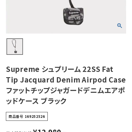
Case ファットチッ
プジャガードデニ
ムエアポッドケー
ス ブラック
NEW ITEMS
CATEGORY
Tシャツ・ロングスリーブ
パーカー・トレーナー
ジャケット・アウター
Supreme シュプリーム 22SS Fat
キャップ・ハット
Tip Jacquard Denim Airpod Case
ニット帽・ビーニー
ファットチップジャガードデニムエアポ
ッドケース ブラック
バックパック・リュック
その他バッグ類
商品番号
169252526
スニーカー・ブーツ
¥
12,980