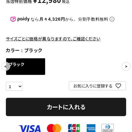
当店特別価格
税込
パンツ・ショーツ
アクセサリー
なら
月々4,326円
から。分割手数料無料
COLLABORATION BRAND
サイズごとに価格が異なりますので、ご確認ください
SEASON
カラー
ブラック
CONTENTS
ブラック
ACCOUNT MENU
ようこそ ゲスト 様
お気に入りに登録する
meeting_room
person
ログイン
会員登録
カートに入れる
Follow us