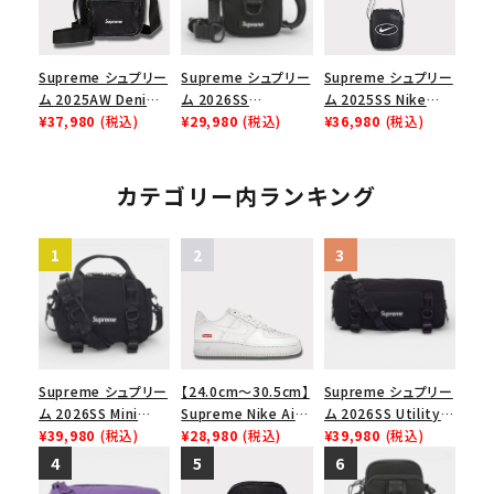
Supreme シュプリー
Supreme シュプリー
Supreme シュプリー
ム 2025AW Denim
ム 2026SS
ム 2025SS Nike
Shoulder Bag デニ
¥37,980
(税込)
Shoulder Bag ショ
¥29,980
(税込)
Leather Shoulder
¥36,980
(税込)
ム ショルダーバッグ
ルダーバッグ ブラック
Bag ナイキレザーシ
ブラック
ョルダーバッグ ブラッ
ク 黒
カテゴリー内ランキング
Supreme シュプリー
【24.0cm～30.5cm】
Supreme シュプリー
ム 2026SS Mini
Supreme Nike Air
ム 2026SS Utility
Duffle Bag ミニダッ
¥39,980
(税込)
Force 1 Low シュプ
¥28,980
(税込)
Bag ユーティリティ
¥39,980
(税込)
フルバッグ ブラック
リーム ナイキエアフォ
バッグ ブラック
ース１スニーカー シ