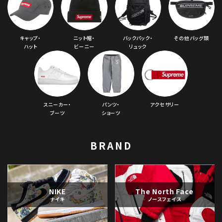
キャップ・
ニット帽・
バックパック・
その他バッグ類
ハット
ビーニー
リュック
スニーカー・
パンツ・
アクセサリー
ブーツ
ショーツ
BRAND
NIKE
The North Face
ナイキ
ノースフェイス