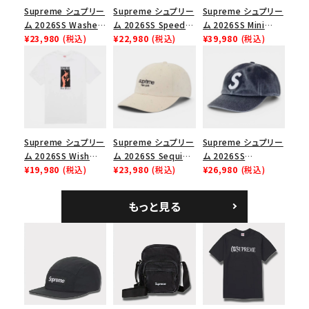
並び順
Supreme シュプリー
Supreme シュプリー
Supreme シュプリー
ム 2026SS Washed
ム 2026SS Speed
ム 2026SS Mini
Chino Twill Camp
¥23,980
(税込)
Tee スピードTシャツ
¥22,980
(税込)
Duffle Bag ミニダッ
¥39,980
(税込)
Cap ウォッシュド チ
ブラック
フルバッグ ブラック
価格から探す
ノツイル キャンプキャ
円 ～
円
ップ ブラック
在庫のない商品を表示する
Supreme シュプリー
Supreme シュプリー
Supreme シュプリー
絞り込んで検索する
ム 2026SS Wish
ム 2026SS Sequin
ム 2026SS
Tee ウィッシュTシ
¥19,980
(税込)
Denim Classic
¥23,980
(税込)
Pigment Coated S
¥26,980
(税込)
ャツ ホワイト
Logo 6-Panel シ
Logo 6-Panel ピグ
ークインデニム クラ
メントコーテッド Sロ
もっと見る
シックロゴ 6パネルキ
ゴ 6パネル ネイビー
ャップ ナチュラル