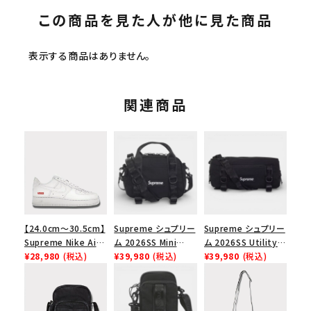
この商品を見た人が他に見た商品
表示する商品はありません。
関連商品
【24.0cm～30.5cm】
Supreme シュプリー
Supreme シュプリー
Supreme Nike Air
ム 2026SS Mini
ム 2026SS Utility
Force 1 Low シュプ
¥28,980
(税込)
Duffle Bag ミニダッ
¥39,980
(税込)
Bag ユーティリティ
¥39,980
(税込)
リーム ナイキエアフォ
フルバッグ ブラック
バッグ ブラック
ース１スニーカー シ
ューズ ホワイト