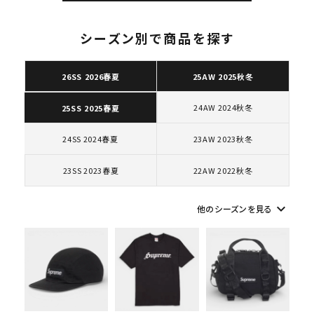
シーズン別で商品を探す
26SS 2026春夏
25AW 2025秋冬
キーワードから探す
24AW 2024秋冬
25SS 2025春夏
search
人気ワード
2026SS
2025AW
2025SS
Tシャツ・ロングスリーブ
24SS 2024春夏
23AW 2023秋冬
キャップ・ハット
パーカー・クルーネック
23SS 2023春夏
22AW 2022秋冬
ショルダー・ウエストバッグ
ボックスロゴ
ブラックスウェット
カテゴリーから探す
keyboard_arrow_down
他のシーズンを見る
コラボレーションブランドから探す
シーズンから探す