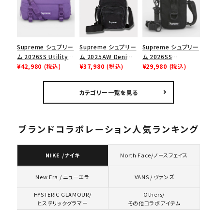
ューズ ホワイト
Supreme シュプリー
Supreme シュプリー
Supreme シュプリー
ム 2026SS Utility
ム 2025AW Denim
ム 2026SS
Bag ユーティリティ
¥42,980
(税込)
Shoulder Bag デニ
¥37,980
(税込)
Shoulder Bag ショ
¥29,980
(税込)
バッグ パープル
ム ショルダーバッグ
ルダーバッグ ブラック
ブラック
カテゴリー一覧を見る
ブランドコラボレーション人気ランキング
NIKE /ナイキ
North Face/ノースフェイス
VANS / ヴァンズ
New Era / ニューエラ
HYSTERIC GLAMOUR/
Others/
ヒステリックグラマー
その他コラボアイテム