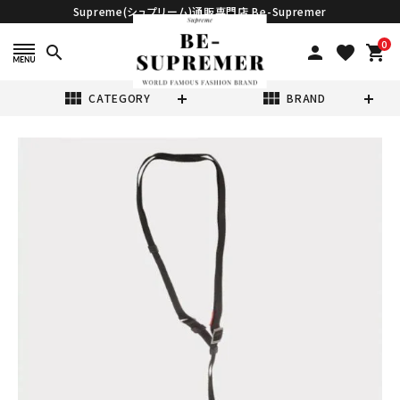
Supreme(シュプリーム)通販専門店 Be-Supremer
0
search
person
favorite
shopping_cart
view_module
view_module
CATEGORY
BRAND
search
Supreme シュプ
リーム 22SS Fat
Tip Jacquard
¥12,980
(税込)
Denim Airpod