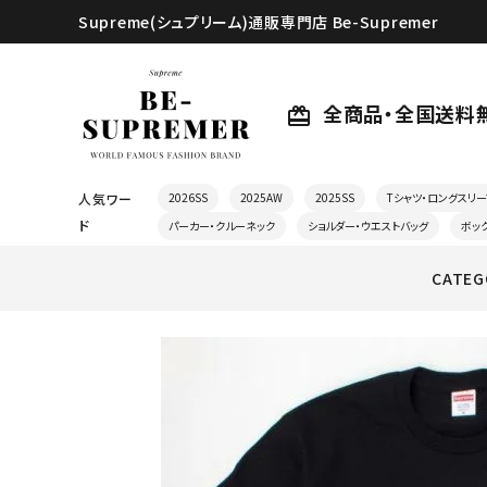
Supreme(シュプリーム)通販専門店 Be-Supremer
全商品・全国送料
card_giftcard
人気ワー
2026SS
2025AW
2025SS
Tシャツ・ロングスリー
ド
パーカー・クルーネック
ショルダー・ウエストバッグ
ボッ
CATEG
search