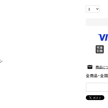
シ
商品に
全商品・全