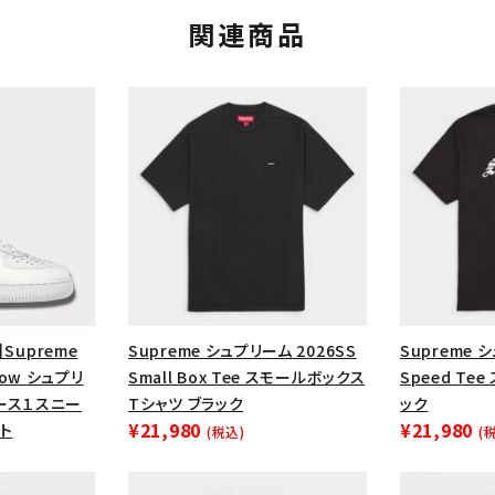
関連商品
】Supreme
Supreme シュプリーム 2026SS
Supreme 
カテゴリーから探す
コラボレーションブ
1 Low シュプリ
Small Box Tee スモールボックス
Speed Te
rch
ース１スニー
Tシャツ ブラック
ック
¥21,980
¥21,980
ト
(税込)
(
価格から探す
人気ワード
2026SS
2025AW
2025S