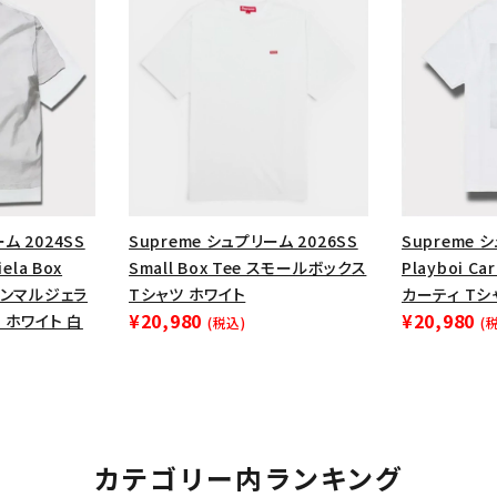
円 ～
円
Tシャツ・ロングスリーブ
キャ
パーカー・クルーネック
ショル
ボックスロゴ
ブラックスウェッ
在庫のない商品を表示する
絞り込んで検索する
ム 2024SS
Supreme シュプリーム 2026SS
Supreme 
ela Box
Small Box Tee スモールボックス
Playboi C
メゾンマルジェラ
Tシャツ ホワイト
カーティ Tシ
¥20,980
¥20,980
 ホワイト 白
(税込)
(
カテゴリー内ランキング