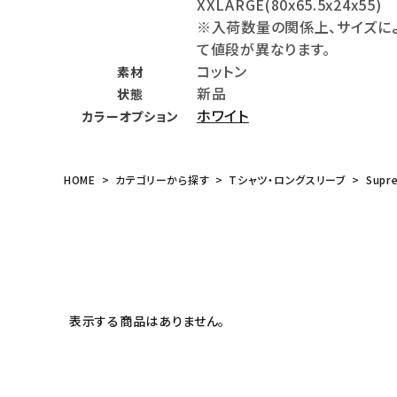
XXLARGE(80x65.5x24x55)
meeting_room
person
ログイン
会員登録
※入荷数量の関係上、サイズに
て値段が異なります。
コットン
素材
Follow us
新品
状態
ホワイト
カラーオプション
HOME
カテゴリーから探す
Tシャツ・ロングスリーブ
Supr
表示する商品はありません。