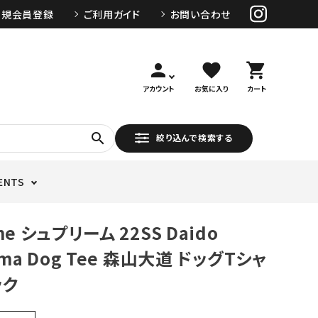
新規会員登録
ご利用ガイド
お問い合わせ
person
favorite
shopping_cart
アカウント
お気に入り
カート
search
絞り込んで検索する
ENTS
me シュプリーム 22SS Daido
ama Dog Tee 森山大道 ドッグTシャ
ック