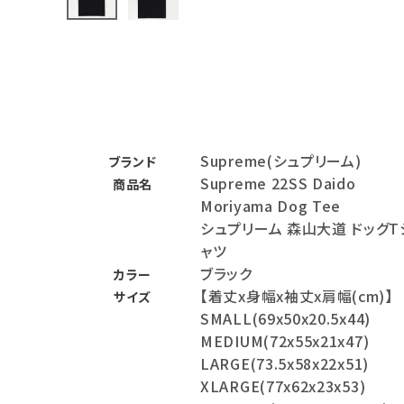
バックパック・リュック
その他バッグ類
スニーカー・ブーツ
パンツ・ショーツ
Supreme(シュプリーム)
ブランド
アクセサリー
Supreme 22SS Daido
商品名
Moriyama Dog Tee
COLLABORATION BRAND
シュプリーム 森山大道 ドッグT
ャツ
SEASON
ブラック
カラー
【着丈x身幅x袖丈x肩幅(cm)】
サイズ
CONTENTS
SMALL(69x50x20.5x44)
MEDIUM(72x55x21x47)
ACCOUNT MENU
LARGE(73.5x58x22x51)
ようこそ ゲスト 様
XLARGE(77x62x23x53)