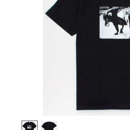
Supreme
シュプリー
ム 22SS
¥16,980
Daido
(税込)
Moriyam
a Dog
Tee 森山
大道 ドッ
グTシャツ
ブラック
NEW ITEMS
CATEGORY
Tシャツ・ロングスリーブ
パーカー・トレーナー
ジャケット・アウター
キャップ・ハット
ニット帽・ビーニー